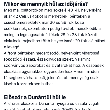
Mikor és mennyit hűl az időjárás?
Még ma, csütörtökön még sokfelé 40–41, helyenként
akár 42 Celsius-fokot is mérhetnek, pénteken a
csúcshőmérsékletek már 30 és 39 fok közé
csökkennek, szombaton pedig tovább mérséklődik a
meleg: a legmagasabb értékek 28 és 33 fok között
alakulnak, hajnalban több helyen ismét 20 fok alá hűlhet
a levegő.
A front pénteken megerősödő, helyenként viharossá
fokozódó északi, északnyugati szelet, valamint
szórványos záporokat és zivatarokat hoz. A csapadék
eloszlása ugyanakkor egyenetlen lesz – nem minden
térségben várható eső, jelentősebb mennyiség csak
kisebb körzetekben hullhat.
Először a Dunántúl hűl le
A lehűlés először a Dunántúl nyugati és északnyugati
részét éri el, ahol pénteken már 30–32 fok körül