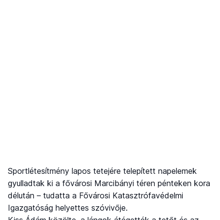
Sportlétesítmény lapos tetejére telepített napelemek
gyulladtak ki a fővárosi Marcibányi téren pénteken kora
délután – tudatta a Fővárosi Katasztrófavédelmi
Igazgatóság helyettes szóvivője.
Kiss Ádám közölte, a lángok átégették a tetőt és az