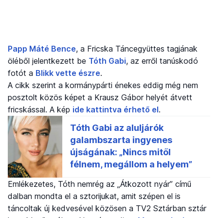
Papp Máté Bence
, a Fricska Táncegyüttes tagjának
öléből jelentkezett be
Tóth Gabi
, az erről tanúskodó
fotót a
Blikk vette észre
.
A cikk szerint a kormánypárti énekes eddig még nem
posztolt közös képet a Krausz Gábor helyét átvett
fricskással. A kép
ide kattintva érhető el
.
Emlékezetes, Tóth nemrég az „Átkozott nyár” című
dalban mondta el a sztorijukat, amit szépen el is
táncoltak új kedvesével közösen a TV2 Sztárban sztár