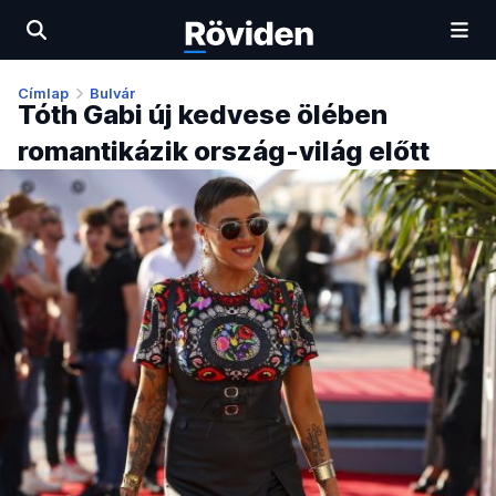
Címlap
Bulvár
Tóth Gabi új kedvese ölében
romantikázik ország-világ előtt