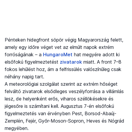
Pénteken hidegfront söpör végig Magyarország felett,
amely egy időre véget vet az elmúlt napok extrém
forróságának – a
HungaroMet
hat megyére adott ki
elsőfokú figyelmeztetést
zivatarok
miatt. A front 7–8
fokos lehűlést hoz, ám a felfrissülés valószínűleg csak
néhány napig tart.
A meteorológiai szolgálat szerint az extrém hőséget
felváltó zivatarok elsődleges veszélyforrása a villámlás
lesz, de helyenként erős, viharos széllökésekre és
jégesőre is számítani kell. Augusztus 7-én elsőfokú
figyelmeztetés van érvényben Pest, Borsod-Abaúj-
Zemplén, Fejér, Győr-Moson-Sopron, Heves és Nógrád
megyében.