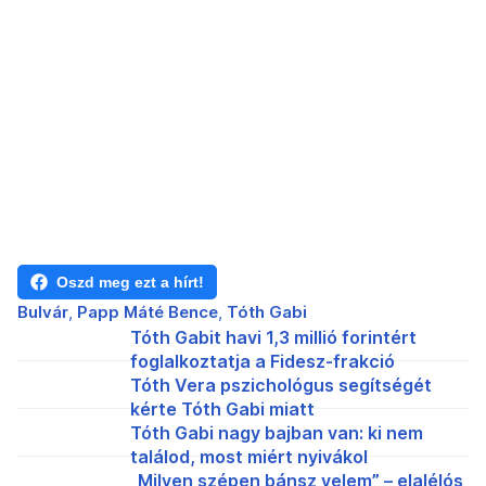
Oszd meg ezt a hírt!
Bulvár
Papp Máté Bence
Tóth Gabi
Tóth Gabit havi 1,3 millió forintért
foglalkoztatja a Fidesz-frakció
Tóth Vera pszichológus segítségét
kérte Tóth Gabi miatt
Tóth Gabi nagy bajban van: ki nem
találod, most miért nyivákol
„Milyen szépen bánsz velem” – elalélós