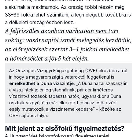
alakulnak a maximumok. Az ország többi részén még
33–39 fokra lehet számítani, a legmelegebb továbbra is
a délkeleti országrészben lesz.
A felfrissülés azonban várhatóan nem tart
sokáig: vasárnaptól ismét melegedés kezdődik,
az előrejelzések szerint 3–4 fokkal emelkedhet
a hőmérséklet a jövő hét elején.
Az Országos Vízügyi Főigazgatóság (OVF) eközben arról
ír, hogy a magyarországi zivataroktól függetlenül is
emelkedhet a Duna vízszintje
. „A Duna hazai szakaszán
a vízszintek jelenleg stagnálnak, pár centiméteres
vízszintváltozások tapasztalhatók, ugyanakkor a Duna
osztrák vízgyűjtőin már elkezdett esni az eső, ezért
esély mutatkozik a vízszintemelkedésre” – közölte az
OVF sajtóosztálya.
Mit jelent az elsőfokú figyelmeztetés?
A HungaroMet háromfokozatú figyelmeztetési