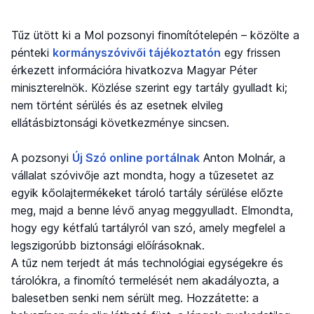
Tűz ütött ki a Mol pozsonyi finomítótelepén – közölte a
pénteki
kormányszóvivői tájékoztatón
egy frissen
érkezett információra hivatkozva Magyar Péter
miniszterelnök. Közlése szerint egy tartály gyulladt ki;
nem történt sérülés és az esetnek elvileg
ellátásbiztonsági következménye sincsen.
A pozsonyi
Új Szó online portálnak
Anton Molnár, a
vállalat szóvivője azt mondta, hogy a tűzesetet az
egyik kőolajtermékeket tároló tartály sérülése előzte
meg, majd a benne lévő anyag meggyulladt. Elmondta,
hogy egy kétfalú tartályról van szó, amely megfelel a
legszigorúbb biztonsági előírásoknak.
A tűz nem terjedt át más technológiai egységekre és
tárolókra, a finomító termelését nem akadályozta, a
balesetben senki nem sérült meg. Hozzátette: a