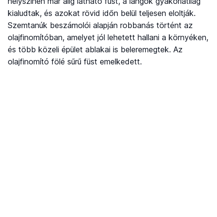
helyszínen már alig látható füst, a lángok gyakorlatilag
kialudtak, és azokat rövid időn belül teljesen eloltják.
Szemtanúk beszámolói alapján robbanás történt az
olajfinomítóban, amelyet jól lehetett hallani a környéken,
és több közeli épület ablakai is beleremegtek. Az
olajfinomító fölé sűrű füst emelkedett.