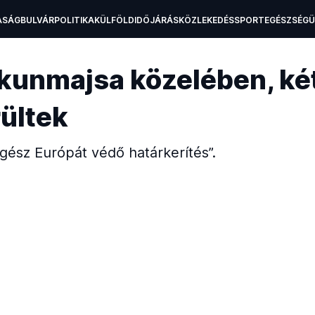
ASÁG
BULVÁR
POLITIKA
KÜLFÖLD
IDŐJÁRÁS
KÖZLEKEDÉS
SPORT
EGÉSZSÉG
H
skunmajsa közelében, ké
ültek
„egész Európát védő határkerítés”.