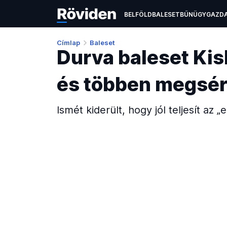
BELFÖLD
BALESET
BŰNÜGY
GAZD
ÉLETMÓD
KULTÚRA
OKTATÁS
TEC
Címlap
Baleset
Durva baleset Ki
és többen megsér
Ismét kiderült, hogy jól teljesít az 