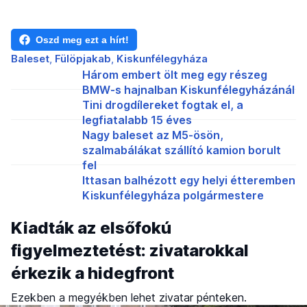
Oszd meg ezt a hírt!
Baleset
Fülöpjakab
Kiskunfélegyháza
Három embert ölt meg egy részeg
BMW-s hajnalban Kiskunfélegyházánál
Tini drogdílereket fogtak el, a
legfiatalabb 15 éves
Nagy baleset az M5-ösön,
szalmabálákat szállító kamion borult
fel
Ittasan balhézott egy helyi étteremben
Kiskunfélegyháza polgármestere
Kiadták az elsőfokú
figyelmeztetést: zivatarokkal
érkezik a hidegfront
Ezekben a megyékben lehet zivatar pénteken.