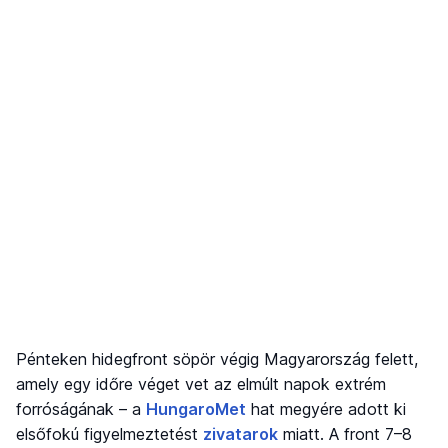
Pénteken hidegfront söpör végig Magyarország felett,
amely egy időre véget vet az elmúlt napok extrém
forróságának – a
HungaroMet
hat megyére adott ki
elsőfokú figyelmeztetést
zivatarok
miatt. A front 7–8