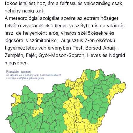
fokos lehűlést hoz, ám a felfrissülés valószínűleg csak
néhány napig tart.
A meteorológiai szolgálat szerint az extrém hőséget
felváltó zivatarok elsődleges veszélyforrása a villámlás
lesz, de helyenként erős, viharos széllökésekre és
jégesőre is számítani kell. Augusztus 7-én elsőfokú
figyelmeztetés van érvényben Pest, Borsod-Abaúj-
Zemplén, Fejér, Győr-Moson-Sopron, Heves és Nógrád
megyében.