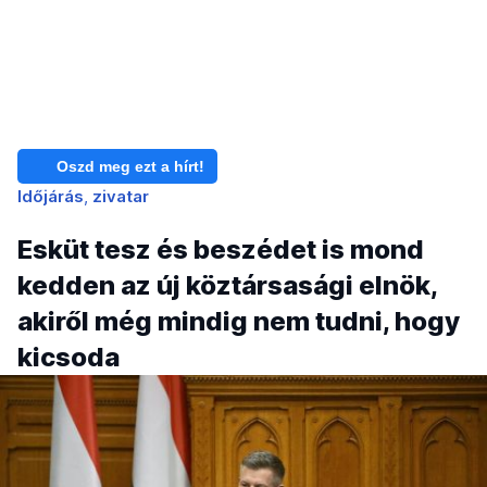
Oszd meg ezt a hírt!
Időjárás
zivatar
Esküt tesz és beszédet is mond
kedden az új köztársasági elnök,
akiről még mindig nem tudni, hogy
kicsoda