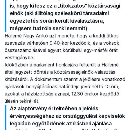
is, hogy ki lesz ez a „titokzatos” köztársasági
elnök (aki állítólag széleskörű társadalmi
egyeztetés során került kiválasztásra,
mégsem tud róla senki semmit).
Hallerné Nagy Anikó azt mondta, hogy a keddi titkos
szavazás várhatóan 9:40-kor kezdődik, és a voksok
összeszámolásával együtt körülbelül egy-másfél órát
vesz igénybe.
Időközben a parlament honlapjára felkerült a Hallerné
által jegyzett döntés a köztársaságielnök-választás
kitűzéséről. A dokumentum szerint a jelölésre vonatkozó
ajánlások benyújtásának határideje jövő hétfő 10 óra,
azokat a házbizottság aznapi, 12.30 órakor kezdődő
ülésén tekinti át.
Az alaptörvény értelmében a jelölés
érvényességéhez az országgyűlési képviselők
legalább egyötödének az írásbeli ajánlása