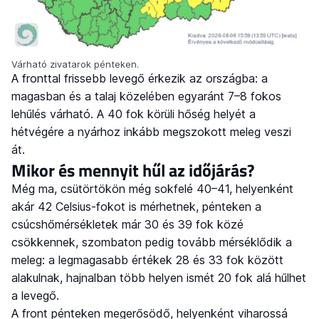
Várható zivatarok pénteken.
A fronttal frissebb levegő érkezik az országba: a
magasban és a talaj közelében egyaránt 7–8 fokos
lehűlés várható. A 40 fok körüli hőség helyét a
hétvégére a nyárhoz inkább megszokott meleg veszi
át.
Mikor és mennyit hűl az időjárás?
Még ma, csütörtökön még sokfelé 40–41, helyenként
akár 42 Celsius-fokot is mérhetnek, pénteken a
csúcshőmérsékletek már 30 és 39 fok közé
csökkennek, szombaton pedig tovább mérséklődik a
meleg: a legmagasabb értékek 28 és 33 fok között
alakulnak, hajnalban több helyen ismét 20 fok alá hűlhet
a levegő.
A front pénteken megerősödő, helyenként viharossá