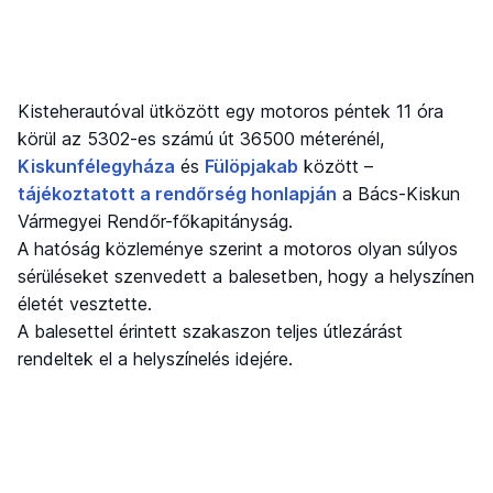
Kisteherautóval ütközött egy motoros péntek 11 óra
körül az 5302-es számú út 36500 méterénél,
Kiskunfélegyháza
és
Fülöpjakab
között –
tájékoztatott a rendőrség honlapján
a Bács-Kiskun
Vármegyei Rendőr-főkapitányság.
A hatóság közleménye szerint a motoros olyan súlyos
sérüléseket szenvedett a balesetben, hogy a helyszínen
életét vesztette.
A balesettel érintett szakaszon teljes útlezárást
rendeltek el a helyszínelés idejére.