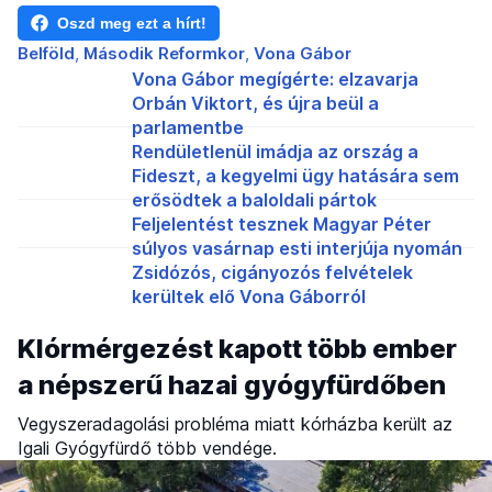
Oszd meg ezt a hírt!
Belföld
Második Reformkor
Vona Gábor
Vona Gábor megígérte: elzavarja
Orbán Viktort, és újra beül a
parlamentbe
Rendületlenül imádja az ország a
Fideszt, a kegyelmi ügy hatására sem
erősödtek a baloldali pártok
Feljelentést tesznek Magyar Péter
súlyos vasárnap esti interjúja nyomán
Zsidózós, cigányozós felvételek
kerültek elő Vona Gáborról
Klórmérgezést kapott több ember
a népszerű hazai gyógyfürdőben
Vegyszeradagolási probléma miatt kórházba került az
Igali Gyógyfürdő több vendége.