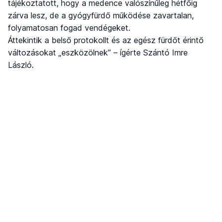
tájékoztatott, hogy a medence valószínűleg hétfőig
zárva lesz, de a gyógyfürdő működése zavartalan,
folyamatosan fogad vendégeket.
Áttekintik a belső protokollt és az egész fürdőt érintő
változásokat „eszközölnek” – ígérte Szántó Imre
László.