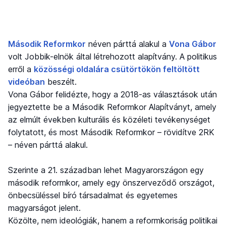
Második Reformkor
néven párttá alakul a
Vona Gábor
volt Jobbik-elnök által létrehozott alapítvány. A politikus
erről a
közösségi oldalára csütörtökön feltöltött
videóban
beszélt.
Vona Gábor felidézte, hogy a 2018-as választások után
jegyeztette be a Második Reformkor Alapítványt, amely
az elmúlt években kulturális és közéleti tevékenységet
folytatott, és most Második Reformkor – rövidítve 2RK
– néven párttá alakul.
Szerinte a 21. században lehet Magyarországon egy
második reformkor, amely egy önszerveződő országot,
önbecsüléssel bíró társadalmat és egyetemes
magyarságot jelent.
Közölte, nem ideológiák, hanem a reformkoriság politikai