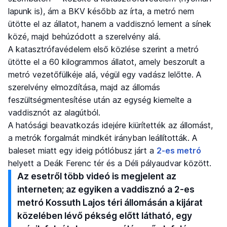
lapunk is), ám a BKV később az írta, a metró nem
ütötte el az állatot, hanem a vaddisznó lement a sínek
közé, majd behúzódott a szerelvény alá.
A katasztrófavédelem első közlése szerint a metró
ütötte el a 60 kilogrammos állatot, amely beszorult a
metró vezetőfülkéje alá, végül egy vadász lelőtte. A
szerelvény elmozdítása, majd az állomás
feszültségmentesítése után az egység kiemelte a
vaddisznót az alagútból.
A hatósági beavatkozás idejére kiürítették az állomást,
a metrók forgalmát mindkét irányban leállították. A
baleset miatt egy ideig pótlóbusz járt a
2-es metró
helyett a Deák Ferenc tér és a Déli pályaudvar között.
Az esetről több videó is megjelent az
interneten; az egyiken a vaddisznó a 2-es
metró Kossuth Lajos téri állomásán a kijárat
közelében lévő pékség előtt látható, egy