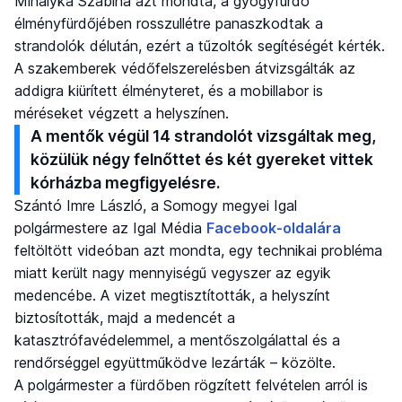
Mihályka Szabina azt mondta, a gyógyfürdő
élményfürdőjében rosszullétre panaszkodtak a
strandolók délután, ezért a tűzoltók segítéségét kérték.
A szakemberek védőfelszerelésben átvizsgálták az
addigra kiürített élményteret, és a mobillabor is
méréseket végzett a helyszínen.
A mentők végül 14 strandolót vizsgáltak meg,
közülük négy felnőttet és két gyereket vittek
kórházba megfigyelésre.
Szántó Imre László, a Somogy megyei Igal
polgármestere az Igal Média
Facebook-oldalára
feltöltött videóban azt mondta, egy technikai probléma
miatt került nagy mennyiségű vegyszer az egyik
medencébe. A vizet megtisztították, a helyszínt
biztosították, majd a medencét a
katasztrófavédelemmel, a mentőszolgálattal és a
rendőrséggel együttműködve lezárták – közölte.
A polgármester a fürdőben rögzített felvételen arról is