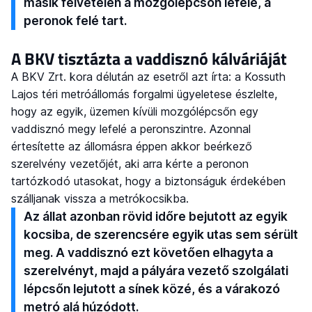
másik felvételen a mozgólépcsőn lefelé, a
peronok felé tart.
A BKV tisztázta a vaddisznó kálváriáját
A BKV Zrt. kora délután az esetről azt írta: a Kossuth
Lajos téri metróállomás forgalmi ügyeletese észlelte,
hogy az egyik, üzemen kívüli mozgólépcsőn egy
vaddisznó megy lefelé a peronszintre. Azonnal
értesítette az állomásra éppen akkor beérkező
szerelvény vezetőjét, aki arra kérte a peronon
tartózkodó utasokat, hogy a biztonságuk érdekében
szálljanak vissza a metrókocsikba.
Az állat azonban rövid időre bejutott az egyik
kocsiba, de szerencsére egyik utas sem sérült
meg. A vaddisznó ezt követően elhagyta a
szerelvényt, majd a pályára vezető szolgálati
lépcsőn lejutott a sínek közé, és a várakozó
metró alá húzódott.