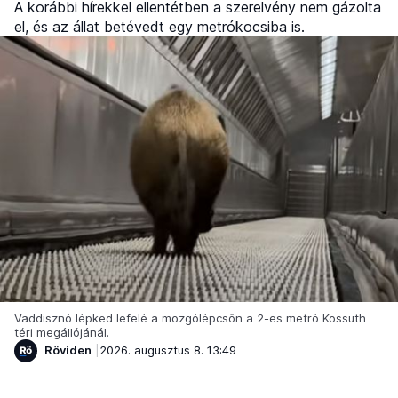
A korábbi hírekkel ellentétben a szerelvény nem gázolta
el, és az állat betévedt egy metrókocsiba is.
Vaddisznó lépked lefelé a mozgólépcsőn a 2-es metró Kossuth
téri megállójánál.
Röviden
2026. augusztus 8. 13:49