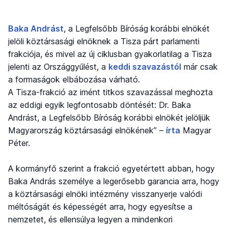
Baka Andrást
, a Legfelsőbb Bíróság korábbi elnökét
jelöli köztársasági elnöknek a Tisza párt parlamenti
frakciója, és mivel az új ciklusban gyakorlatilag a Tisza
jelenti az Országgyűlést, a
keddi szavazástól
már csak
a formaságok elbábozása várható.
A Tisza-frakció az imént titkos szavazással meghozta
az eddigi egyik legfontosabb döntését: Dr. Baka
Andrást, a Legfelsőbb Bíróság korábbi elnökét jelöljük
Magyarország köztársasági elnökének” –
írta
Magyar
Péter.
A kormányfő szerint a frakció egyetértett abban, hogy
Baka András személye a legerősebb garancia arra, hogy
a köztársasági elnöki intézmény visszanyerje valódi
méltóságát és képességét arra, hogy egyesítse a
nemzetet, és ellensúlya legyen a mindenkori