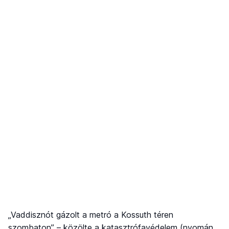
„Vaddisznót gázolt a metró a Kossuth téren
szombaton” – közölte a katasztrófavédelem (nyomán