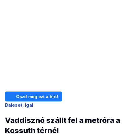
Oszd meg ezt a hírt!
Baleset
Igal
Vaddisznó szállt fel a metróra a
Kossuth térnél