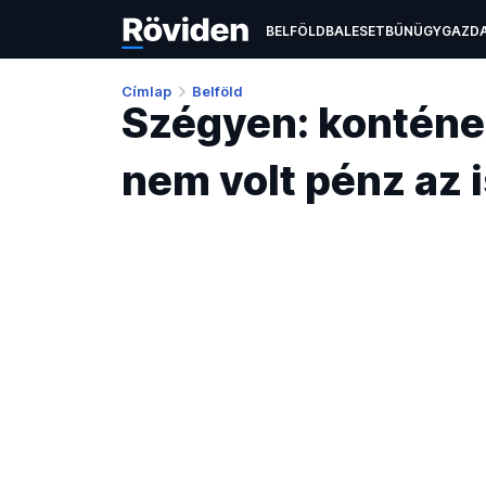
BELFÖLD
BALESET
BŰNÜGY
GAZD
ÉLETMÓD
KULTÚRA
OKTATÁS
TEC
Címlap
Belföld
Szégyen: konténe
nem volt pénz az 