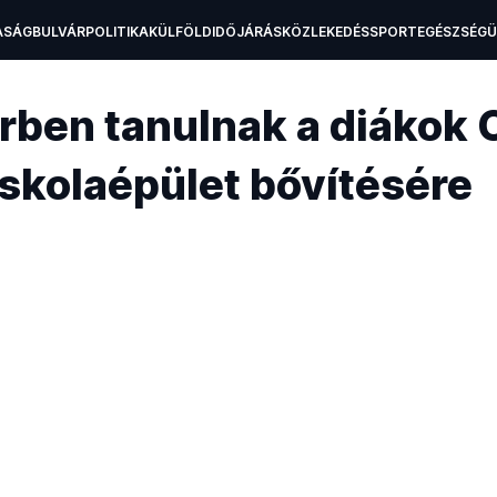
ASÁG
BULVÁR
POLITIKA
KÜLFÖLD
IDŐJÁRÁS
KÖZLEKEDÉS
SPORT
EGÉSZSÉG
H
rben tanulnak a diákok 
iskolaépület bővítésére