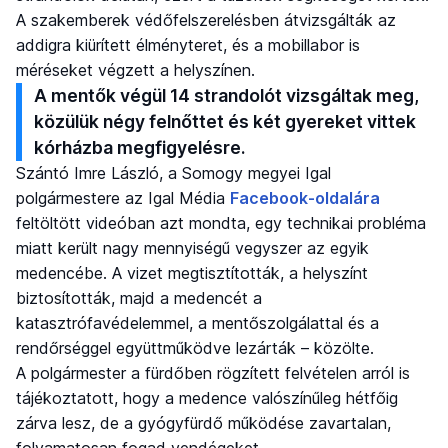
A szakemberek védőfelszerelésben átvizsgálták az
addigra kiürített élményteret, és a mobillabor is
méréseket végzett a helyszínen.
A mentők végül 14 strandolót vizsgáltak meg,
közülük négy felnőttet és két gyereket vittek
kórházba megfigyelésre.
Szántó Imre László, a Somogy megyei Igal
polgármestere az Igal Média
Facebook-oldalára
feltöltött videóban azt mondta, egy technikai probléma
miatt került nagy mennyiségű vegyszer az egyik
medencébe. A vizet megtisztították, a helyszínt
biztosították, majd a medencét a
katasztrófavédelemmel, a mentőszolgálattal és a
rendőrséggel együttműködve lezárták – közölte.
A polgármester a fürdőben rögzített felvételen arról is
tájékoztatott, hogy a medence valószínűleg hétfőig
zárva lesz, de a gyógyfürdő működése zavartalan,