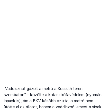
„Vaddisznót gázolt a metró a Kossuth téren
szombaton” – közölte a katasztrófavédelem (nyomán
lapunk is), ám a BKV később az írta, a metró nem
ütötte el az állatot, hanem a vaddisznó lement a sínek