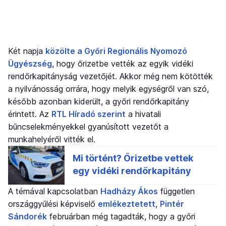
Két napja
közölte a Győri Regionális Nyomozó
Ügyészség
, hogy őrizetbe vették az egyik vidéki
rendőrkapitányság vezetőjét. Akkor még nem kötötték
a nyilvánosság orrára, hogy melyik egységről van szó,
később azonban kiderült, a győri rendőrkapitány
érintett. Az
RTL Híradó szerint
a hivatali
bűncselekményekkel gyanúsított vezetőt a
munkahelyéről vitték el.
A témával kapcsolatban
Hadházy Ákos
független
országgyűlési képviselő
emlékeztetett
,
Pintér
Sándorék
februárban még tagadták, hogy a győri