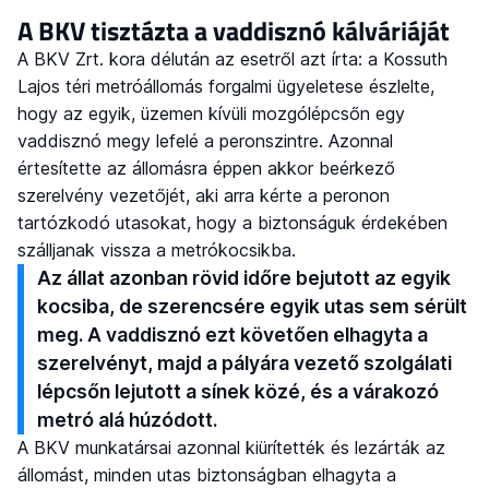
A BKV tisztázta a vaddisznó kálváriáját
A BKV Zrt. kora délután az esetről azt írta: a Kossuth
Lajos téri metróállomás forgalmi ügyeletese észlelte,
hogy az egyik, üzemen kívüli mozgólépcsőn egy
vaddisznó megy lefelé a peronszintre. Azonnal
értesítette az állomásra éppen akkor beérkező
szerelvény vezetőjét, aki arra kérte a peronon
tartózkodó utasokat, hogy a biztonságuk érdekében
szálljanak vissza a metrókocsikba.
Az állat azonban rövid időre bejutott az egyik
kocsiba, de szerencsére egyik utas sem sérült
meg. A vaddisznó ezt követően elhagyta a
szerelvényt, majd a pályára vezető szolgálati
lépcsőn lejutott a sínek közé, és a várakozó
metró alá húzódott.
A BKV munkatársai azonnal kiürítették és lezárták az
állomást, minden utas biztonságban elhagyta a