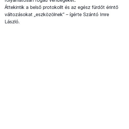
folyamatosan fogad vendégeket.
Áttekintik a belső protokollt és az egész fürdőt érintő
változásokat „eszközölnek” – ígérte Szántó Imre
László.