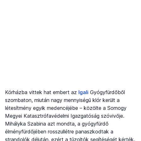
Kórházba vittek hat embert az
Igali
Gyógyfürdőből
szombaton, miután nagy mennyiségű klór került a
létesítmény egyik medencéjébe – közölte a Somogy
Megyei Katasztrófavédelmi Igazgatóság szóvivője.
Mihályka Szabina azt mondta, a gyógyfürdő
élményfürdőjében rosszullétre panaszkodtak a
strandolók délután, ezért a tűzoltók segítéségét kérték.