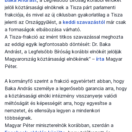
Baka Andrást
, a Legfelsőbb Bíróság korábbi elnökét
jelöli köztársasági elnöknek a Tisza párt parlamenti
frakciója, és mivel az új ciklusban gyakorlatilag a Tisza
jelenti az Országgyűlést, a
keddi szavazástól
már csak
a formaságok elbábozása várható.
A Tisza-frakció az imént titkos szavazással meghozta
az eddigi egyik legfontosabb döntését: Dr. Baka
Andrást, a Legfelsőbb Bíróság korábbi elnökét jelöljük
Magyarország köztársasági elnökének” –
írta
Magyar
Péter.
A kormányfő szerint a frakció egyetértett abban, hogy
Baka András személye a legerősebb garancia arra, hogy
a köztársasági elnöki intézmény visszanyerje valódi
méltóságát és képességét arra, hogy egyesítse a
nemzetet, és ellensúlya legyen a mindenkori
többségnek.
Magyar Péter miniszterelnök korábban, szerdán a