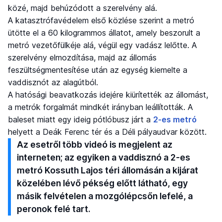
közé, majd behúzódott a szerelvény alá.
A katasztrófavédelem első közlése szerint a metró
ütötte el a 60 kilogrammos állatot, amely beszorult a
metró vezetőfülkéje alá, végül egy vadász lelőtte. A
szerelvény elmozdítása, majd az állomás
feszültségmentesítése után az egység kiemelte a
vaddisznót az alagútból.
A hatósági beavatkozás idejére kiürítették az állomást,
a metrók forgalmát mindkét irányban leállították. A
baleset miatt egy ideig pótlóbusz járt a
2-es metró
helyett a Deák Ferenc tér és a Déli pályaudvar között.
Az esetről több videó is megjelent az
interneten; az egyiken a vaddisznó a 2-es
metró Kossuth Lajos téri állomásán a kijárat
közelében lévő pékség előtt látható, egy
másik felvételen a mozgólépcsőn lefelé, a
peronok felé tart.