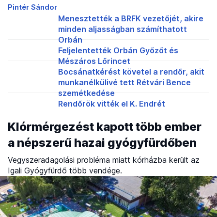
Pintér Sándor
Menesztették a BRFK vezetőjét, akire
minden aljasságban számíthatott
Orbán
Feljelentették Orbán Győzőt és
Mészáros Lőrincet
Bocsánatkérést követel a rendőr, akit
munkanélkülivé tett Rétvári Bence
szemétkedése
Rendőrök vitték el K. Endrét
Klórmérgezést kapott több ember
a népszerű hazai gyógyfürdőben
Vegyszeradagolási probléma miatt kórházba került az
Igali Gyógyfürdő több vendége.