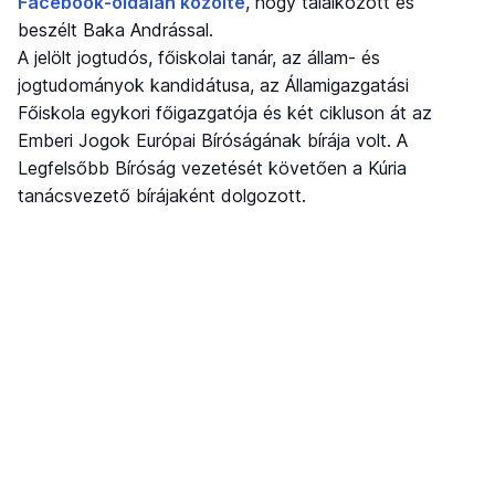
Facebook-oldalán közölte
, hogy találkozott és
beszélt Baka Andrással.
A jelölt jogtudós, főiskolai tanár, az állam- és
jogtudományok kandidátusa, az Államigazgatási
Főiskola egykori főigazgatója és két cikluson át az
Emberi Jogok Európai Bíróságának bírája volt. A
Legfelsőbb Bíróság vezetését követően a Kúria
tanácsvezető bírájaként dolgozott.