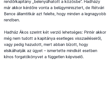
rendőrkapitány „belenyúlhatott a közösbe”. Hadházy
már akkor kérdőre vonta a belügyminisztert, de Rétvári
Bence államtitkár azt felelte, hogy minden a legnagyobb
rendben.
Hadház Ákos szerint két verzió lehetséges: Pintér akkor
még nem tudott a kapitánya esetleges visszaéléseiről,
vagy pedig hazudott, mert abban bízott, hogy
elsikálhatják az ügyet – ismertette mindkét esetben
kínos forgatókönyvet a független képviselő.