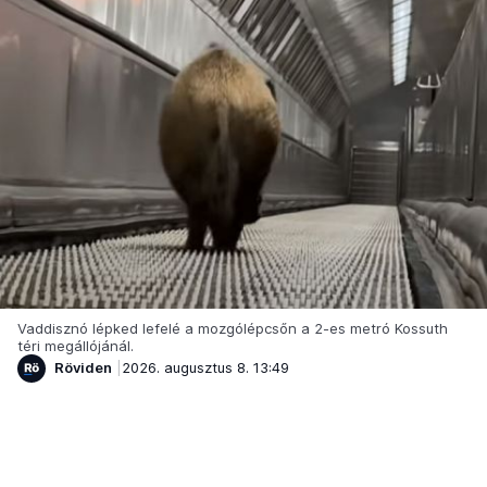
Vaddisznó lépked lefelé a mozgólépcsőn a 2-es metró Kossuth
téri megállójánál.
Röviden
2026. augusztus 8. 13:49