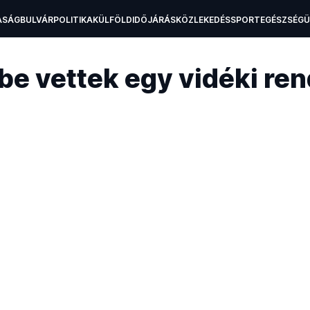
ASÁG
BULVÁR
POLITIKA
KÜLFÖLD
IDŐJÁRÁS
KÖZLEKEDÉS
SPORT
EGÉSZSÉG
H
tbe vettek egy vidéki re