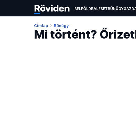
BELFÖLD
BALESET
BŰNÜGY
GAZD
ÉLETMÓD
KULTÚRA
OKTATÁS
TEC
Címlap
Bűnügy
Mi történt? Őrize