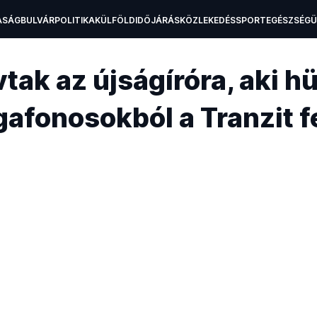
ASÁG
BULVÁR
POLITIKA
KÜLFÖLD
IDŐJÁRÁS
KÖZLEKEDÉS
SPORT
EGÉSZSÉG
H
tak az újságíróra, aki hü
fonosokból a Tranzit f