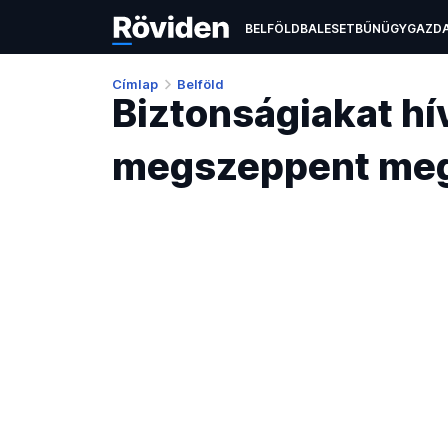
BELFÖLD
BALESET
BŰNÜGY
GAZD
ÉLETMÓD
KULTÚRA
OKTATÁS
TEC
Címlap
Belföld
Biztonságiakat hív
megszeppent mega