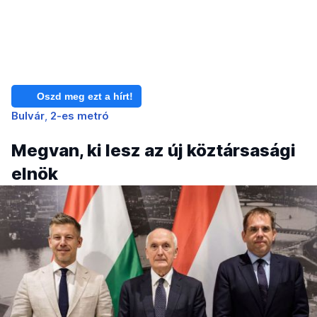
Oszd meg ezt a hírt!
Bulvár
2-es metró
Megvan, ki lesz az új köztársasági
elnök