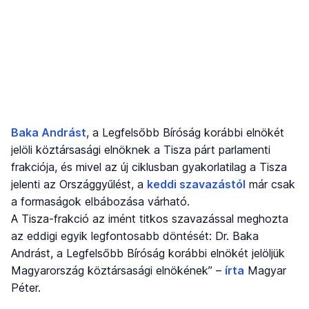
Baka Andrást
, a Legfelsőbb Bíróság korábbi elnökét
jelöli köztársasági elnöknek a Tisza párt parlamenti
frakciója, és mivel az új ciklusban gyakorlatilag a Tisza
jelenti az Országgyűlést, a
keddi szavazástól
már csak
a formaságok elbábozása várható.
A Tisza-frakció az imént titkos szavazással meghozta
az eddigi egyik legfontosabb döntését: Dr. Baka
Andrást, a Legfelsőbb Bíróság korábbi elnökét jelöljük
Magyarország köztársasági elnökének” –
írta
Magyar
Péter.