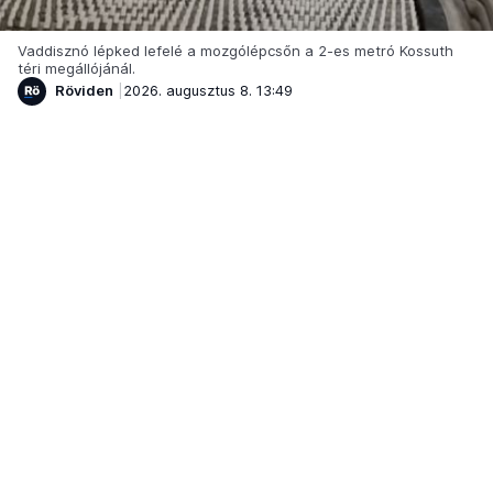
Vaddisznó lépked lefelé a mozgólépcsőn a 2-es metró Kossuth
téri megállójánál.
Röviden
2026. augusztus 8. 13:49