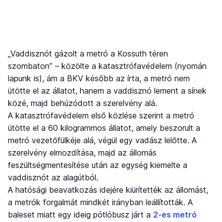
„Vaddisznót gázolt a metró a Kossuth téren
szombaton” – közölte a katasztrófavédelem (nyomán
lapunk is), ám a BKV később az írta, a metró nem
ütötte el az állatot, hanem a vaddisznó lement a sínek
közé, majd behúzódott a szerelvény alá.
A katasztrófavédelem első közlése szerint a metró
ütötte el a 60 kilogrammos állatot, amely beszorult a
metró vezetőfülkéje alá, végül egy vadász lelőtte. A
szerelvény elmozdítása, majd az állomás
feszültségmentesítése után az egység kiemelte a
vaddisznót az alagútból.
A hatósági beavatkozás idejére kiürítették az állomást,
a metrók forgalmát mindkét irányban leállították. A
baleset miatt egy ideig pótlóbusz járt a
2-es metró