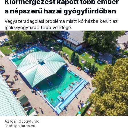
Klórmérgezést kapott több ember
a népszerű hazai gyógyfürdőben
Vegyszeradagolási probléma miatt kórházba került az
Igali Gyógyfürdő több vendége.
Az Igali Gyógyfürdő.
Fotó: igalfurdo.hu