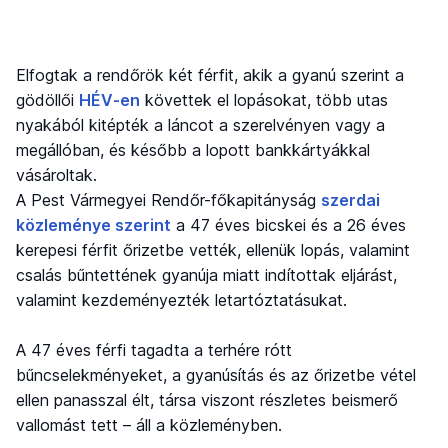
Elfogtak a rendőrök két férfit, akik a gyanú szerint a
gödöllői
HÉV-en
követtek el lopásokat, több utas
nyakából kitépték a láncot a szerelvényen vagy a
megállóban, és később a lopott bankkártyákkal
vásároltak.
A Pest Vármegyei Rendőr-főkapitányság
szerdai
közleménye szerint
a 47 éves bicskei és a 26 éves
kerepesi férfit őrizetbe vették, ellenük lopás, valamint
csalás bűntettének gyanúja miatt indítottak eljárást,
valamint kezdeményezték letartóztatásukat.
A 47 éves férfi tagadta a terhére rótt
bűncselekményeket, a gyanúsítás és az őrizetbe vétel
ellen panasszal élt, társa viszont részletes beismerő
vallomást tett – áll a közleményben.