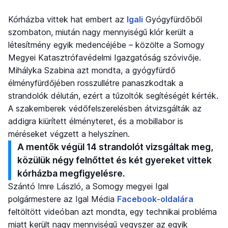
Kórházba vittek hat embert az
Igali
Gyógyfürdőből
szombaton, miután nagy mennyiségű klór került a
létesítmény egyik medencéjébe – közölte a Somogy
Megyei Katasztrófavédelmi Igazgatóság szóvivője.
Mihályka Szabina azt mondta, a gyógyfürdő
élményfürdőjében rosszullétre panaszkodtak a
strandolók délután, ezért a tűzoltók segítéségét kérték.
A szakemberek védőfelszerelésben átvizsgálták az
addigra kiürített élményteret, és a mobillabor is
méréseket végzett a helyszínen.
A mentők végül 14 strandolót vizsgáltak meg,
közülük négy felnőttet és két gyereket vittek
kórházba megfigyelésre.
Szántó Imre László, a Somogy megyei Igal
polgármestere az Igal Média
Facebook-oldalára
feltöltött videóban azt mondta, egy technikai probléma
miatt került nagy mennyiségű vegyszer az egyik