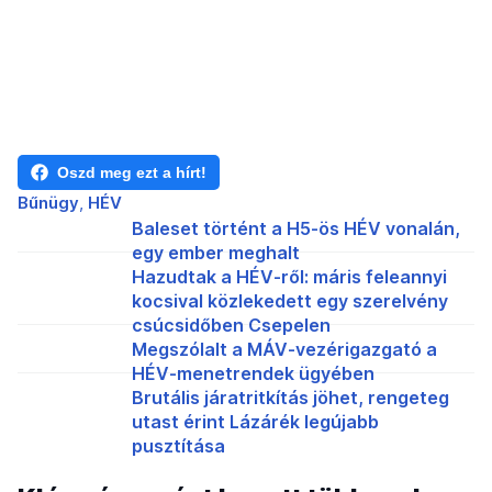
Oszd meg ezt a hírt!
Bűnügy
HÉV
Baleset történt a H5-ös HÉV vonalán,
egy ember meghalt
Hazudtak a HÉV-ről: máris feleannyi
kocsival közlekedett egy szerelvény
csúcsidőben Csepelen
Megszólalt a MÁV-vezérigazgató a
HÉV-menetrendek ügyében
Brutális járatritkítás jöhet, rengeteg
utast érint Lázárék legújabb
pusztítása