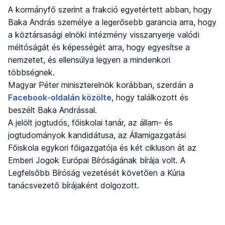
A kormányfő szerint a frakció egyetértett abban, hogy
Baka András személye a legerősebb garancia arra, hogy
a köztársasági elnöki intézmény visszanyerje valódi
méltóságát és képességét arra, hogy egyesítse a
nemzetet, és ellensúlya legyen a mindenkori
többségnek.
Magyar Péter miniszterelnök korábban, szerdán a
Facebook-oldalán közölte
, hogy találkozott és
beszélt Baka Andrással.
A jelölt jogtudós, főiskolai tanár, az állam- és
jogtudományok kandidátusa, az Államigazgatási
Főiskola egykori főigazgatója és két cikluson át az
Emberi Jogok Európai Bíróságának bírája volt. A
Legfelsőbb Bíróság vezetését követően a Kúria
tanácsvezető bírájaként dolgozott.