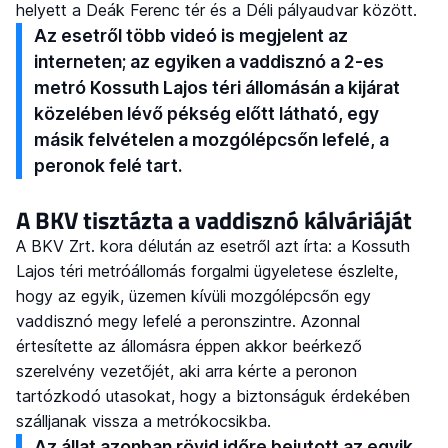
helyett a Deák Ferenc tér és a Déli pályaudvar között.
Az esetről több videó is megjelent az
interneten; az egyiken a vaddisznó a 2-es
metró Kossuth Lajos téri állomásán a kijárat
közelében lévő pékség előtt látható, egy
másik felvételen a mozgólépcsőn lefelé, a
peronok felé tart.
A BKV tisztázta a vaddisznó kálváriáját
A BKV Zrt. kora délután az esetről azt írta: a Kossuth
Lajos téri metróállomás forgalmi ügyeletese észlelte,
hogy az egyik, üzemen kívüli mozgólépcsőn egy
vaddisznó megy lefelé a peronszintre. Azonnal
értesítette az állomásra éppen akkor beérkező
szerelvény vezetőjét, aki arra kérte a peronon
tartózkodó utasokat, hogy a biztonságuk érdekében
szálljanak vissza a metrókocsikba.
Az állat azonban rövid időre bejutott az egyik