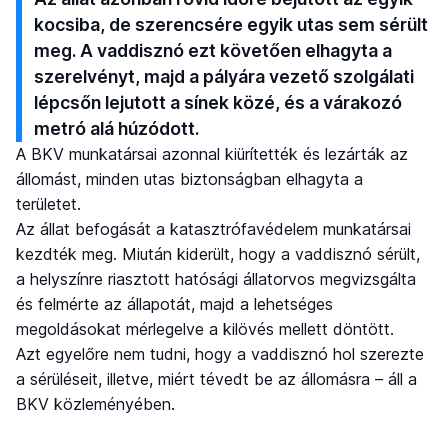
kocsiba, de szerencsére egyik utas sem sérült
meg. A vaddisznó ezt követően elhagyta a
szerelvényt, majd a pályára vezető szolgálati
lépcsőn lejutott a sínek közé, és a várakozó
metró alá húzódott.
A BKV munkatársai azonnal kiürítették és lezárták az
állomást, minden utas biztonságban elhagyta a
területet.
Az állat befogását a katasztrófavédelem munkatársai
kezdték meg. Miután kiderült, hogy a vaddisznó sérült,
a helyszínre riasztott hatósági állatorvos megvizsgálta
és felmérte az állapotát, majd a lehetséges
megoldásokat mérlegelve a kilövés mellett döntött.
Azt egyelőre nem tudni, hogy a vaddisznó hol szerezte
a sérüléseit, illetve, miért tévedt be az állomásra – áll a
BKV közleményében.