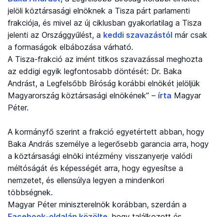
jelöli köztársasági elnöknek a Tisza párt parlamenti
frakciója, és mivel az új ciklusban gyakorlatilag a Tisza
jelenti az Országgyűlést, a
keddi szavazástól
már csak
a formaságok elbábozása várható.
A Tisza-frakció az imént titkos szavazással meghozta
az eddigi egyik legfontosabb döntését: Dr. Baka
Andrást, a Legfelsőbb Bíróság korábbi elnökét jelöljük
Magyarország köztársasági elnökének” –
írta
Magyar
Péter.
A kormányfő szerint a frakció egyetértett abban, hogy
Baka András személye a legerősebb garancia arra, hogy
a köztársasági elnöki intézmény visszanyerje valódi
méltóságát és képességét arra, hogy egyesítse a
nemzetet, és ellensúlya legyen a mindenkori
többségnek.
Magyar Péter miniszterelnök korábban, szerdán a
Facebook-oldalán közölte
, hogy találkozott és