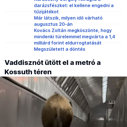
darázsfészket: el kellene engedni a
tűzijátékot
Már látszik, milyen idő várható
augusztus 20-án
Kovács Zoltán megköszönte, hogy
mindenki türelemmel megvárta a 1,4
milliárd forint eldurrogtatását
Megszületett a döntés
Vaddisznót ütött el a metró a
Kossuth téren