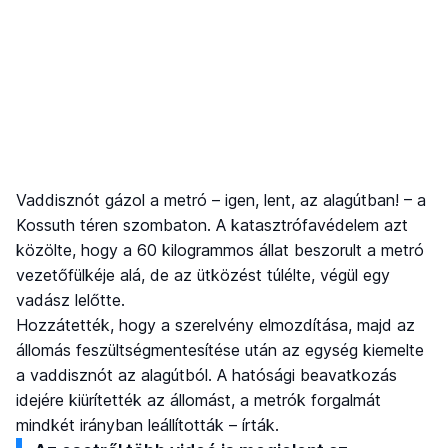
Vaddisznót gázol a metró – igen, lent, az alagútban! – a
Kossuth téren szombaton. A katasztrófavédelem azt
közölte, hogy a 60 kilogrammos állat beszorult a metró
vezetőfülkéje alá, de az ütközést túlélte, végül egy
vadász lelőtte.
Hozzátették, hogy a szerelvény elmozdítása, majd az
állomás feszültségmentesítése után az egység kiemelte
a vaddisznót az alagútból. A hatósági beavatkozás
idejére kiürítették az állomást, a metrók forgalmát
mindkét irányban leállították – írták.