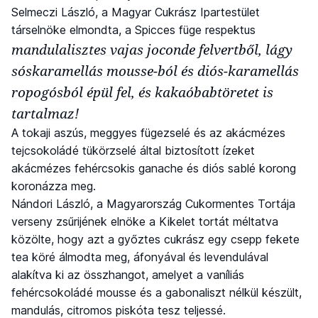
Selmeczi László, a Magyar Cukrász Ipartestület
társelnöke elmondta, a Spicces füge respektus
mandulalisztes vajas joconde felvertből, lágy
sóskaramellás mousse-ból és diós-karamellás
ropogósból épül fel, és kakaóbabtöretet is
tartalmaz!
A tokaji aszús, meggyes fügezselé és az akácmézes
tejcsokoládé tükörzselé által biztosított ízeket
akácmézes fehércsokis ganache és diós sablé korong
koronázza meg.
Nándori László, a Magyarország Cukormentes Tortája
verseny zsűrijének elnöke a Kikelet tortát méltatva
közölte, hogy azt a győztes cukrász egy csepp fekete
tea köré álmodta meg, áfonyával és levendulával
alakítva ki az összhangot, amelyet a vaníliás
fehércsokoládé mousse és a gabonaliszt nélkül készült,
mandulás, citromos piskóta tesz teljessé.