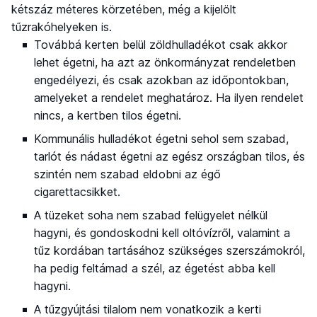
kétszáz méteres körzetében, még a kijelölt
tűzrakóhelyeken is.
Továbbá kerten belül zöldhulladékot csak akkor
lehet égetni, ha azt az önkormányzat rendeletben
engedélyezi, és csak azokban az időpontokban,
amelyeket a rendelet meghatároz. Ha ilyen rendelet
nincs, a kertben tilos égetni.
Kommunális hulladékot égetni sehol sem szabad,
tarlót és nádast égetni az egész országban tilos, és
szintén nem szabad eldobni az égő
cigarettacsikket.
A tüzeket soha nem szabad felügyelet nélkül
hagyni, és gondoskodni kell oltóvízről, valamint a
tűz kordában tartásához szükséges szerszámokról,
ha pedig feltámad a szél, az égetést abba kell
hagyni.
A tűzgyújtási tilalom nem vonatkozik a kerti