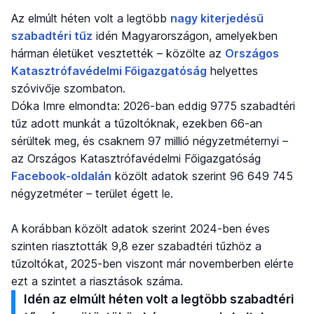
Az elmúlt héten volt a legtöbb
nagy kiterjedésű
szabadtéri tűz
idén Magyarországon, amelyekben
hárman életüket vesztették – közölte az
Országos
Katasztrófavédelmi Főigazgatóság
helyettes
szóvivője szombaton.
Dóka Imre elmondta: 2026-ban eddig 9775 szabadtéri
tűz adott munkát a tűzoltóknak, ezekben 66-an
sérültek meg, és csaknem 97 millió négyzetméternyi –
az Országos Katasztrófavédelmi Főigazgatóság
Facebook-oldalán
közölt adatok szerint 96 649 745
négyzetméter – terület égett le.
A korábban közölt adatok szerint 2024-ben éves
szinten riasztották 9,8 ezer szabadtéri tűzhöz a
tűzoltókat, 2025-ben viszont már novemberben elérte
ezt a szintet a riasztások száma.
Idén az elmúlt héten volt a legtöbb szabadtéri