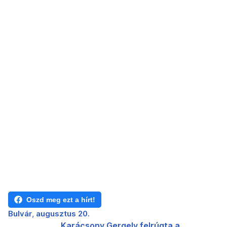
Oszd meg ezt a hírt!
Bulvár
augusztus 20.
Karácsony Gergely felrúgta a