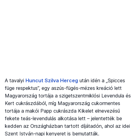
A tavalyi
Huncut Szilva Herceg
után idén a „Spicces
füge respektus”, egy aszús-fügés-mézes kreáció lett
Magyarország tortája a szigetszentmiklósi Levendula és
Kert cukrászdából, míg Magyarország cukormentes
tortája a makói Papp cukrászda Kikelet elnevezésű
fekete teás-levendulás alkotása lett – jelentették be
kedden az Országházban tartott díjátadón, ahol az idei
Szent István-napi kenyeret is bemutatták.