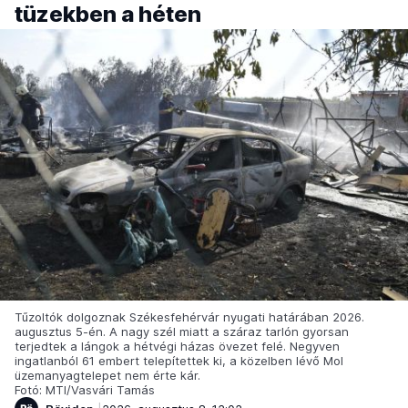
tüzekben a héten
Tűzoltók dolgoznak Székesfehérvár nyugati határában 2026.
augusztus 5-én. A nagy szél miatt a száraz tarlón gyorsan
terjedtek a lángok a hétvégi házas övezet felé. Negyven
ingatlanból 61 embert telepítettek ki, a közelben lévő Mol
üzemanyagtelepet nem érte kár.
Fotó: MTI/Vasvári Tamás