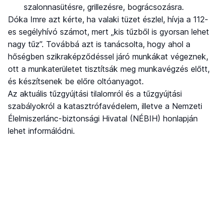
szalonnasütésre, grillezésre, bográcsozásra.
Dóka Imre azt kérte, ha valaki tüzet észlel, hívja a 112-
es segélyhívó számot, mert „kis tűzből is gyorsan lehet
nagy tűz”. Továbbá azt is tanácsolta, hogy ahol a
hőségben szikraképződéssel járó munkákat végeznek,
ott a munkaterületet tisztítsák meg munkavégzés előtt,
és készítsenek be előre oltóanyagot.
Az aktuális tűzgyújtási tilalomról és a tűzgyújtási
szabályokról a katasztrófavédelem, illetve a Nemzeti
Élelmiszerlánc-biztonsági Hivatal (NÉBIH) honlapján
lehet informálódni.