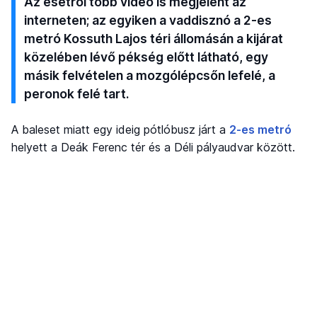
Az esetről több videó is megjelent az
interneten; az egyiken a vaddisznó a 2-es
metró Kossuth Lajos téri állomásán a kijárat
közelében lévő pékség előtt látható, egy
másik felvételen a mozgólépcsőn lefelé, a
peronok felé tart.
A baleset miatt egy ideig pótlóbusz járt a
2-es metró
helyett a Deák Ferenc tér és a Déli pályaudvar között.