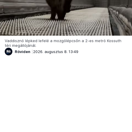
Vaddisznó lépked lefelé a mozgólépcsőn a 2-es metró Kossuth
téri megállójánál.
Röviden
2026. augusztus 8. 13:49