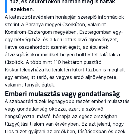
tűz, és csütörtökön hárman meg is haltak
ezekben.
A katasztrófavédelem honlapján szereplő információk
szerint a Baranya megyei Cserkúton, valamint
Komárom-Esztergom megyében, Esztergomban egy-
egy hétvégi ház, és a körülöttük levő aljnövényzet,
illetve összehordott szemét égett, az épületek
átvizsgálásakor mindkét helyen holttestet találtak a
tűzoltók. A több mint 110 hektáron pusztító
Kiskunfélegyháza külterületén kitört tűzben is meghalt
egy ember, itt tarló, és vegyes erdő aljnövényzete,
valamint tanyák égtek.
Emberi mulasztás vagy gondatlanság
A szabadtéri tüzek legnagyobb részét emberi mulasztás
vagy gondatlanság okozza, ezért a szóvivő
hangsúlyozta: másfél hónapja az egész országban
tűzgyújtási tilalom van érvényben. Ez azt jelenti, hogy
tilos tüzet gyújtani az erdőkben, fásításokban és ezek