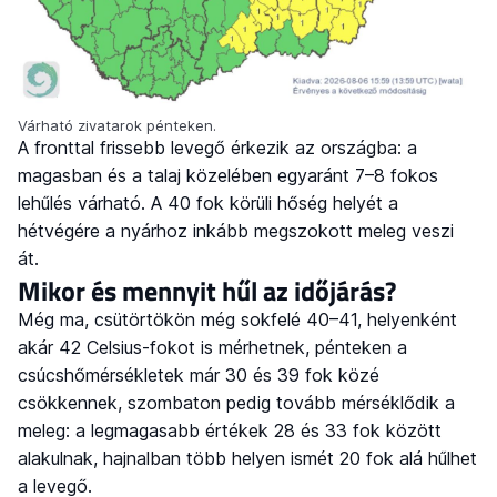
Várható zivatarok pénteken.
A fronttal frissebb levegő érkezik az országba: a
magasban és a talaj közelében egyaránt 7–8 fokos
lehűlés várható. A 40 fok körüli hőség helyét a
hétvégére a nyárhoz inkább megszokott meleg veszi
át.
Mikor és mennyit hűl az időjárás?
Még ma, csütörtökön még sokfelé 40–41, helyenként
akár 42 Celsius-fokot is mérhetnek, pénteken a
csúcshőmérsékletek már 30 és 39 fok közé
csökkennek, szombaton pedig tovább mérséklődik a
meleg: a legmagasabb értékek 28 és 33 fok között
alakulnak, hajnalban több helyen ismét 20 fok alá hűlhet
a levegő.