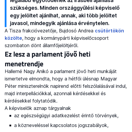
legalább egyötödének az írásbeli ajánlása
szükséges. Minden országgyűlési képviselő
egy jelöltet ajánlhat, annak, aki több jelöltet
javasol, mindegyik ajánlása érvénytelen.
A Tisza frakcióvezetője, Bujdosó Andrea
csütörtökön
közölte
, hogy a kormánypárti képviselőcsoport
szombaton dönt államfőjelöltjéről.
Ez lesz a parlament jövő heti
menetrendje
Hallerné Nagy Anikó a parlament jövő heti munkáját
ismertetve elmondta, hogy a hétfői ülésnap Magyar
Péter miniszterelnök napirend előtti felszólalásával indul,
majd interpellációkkal, azonnali kérdésekkel és
kérdésekkel folytatódik.
A képviselők aznap tárgyalnak
az egészségügyi adatkezelést érintő törvények,
a közneveléssel kapcsolatos jogszabályok,