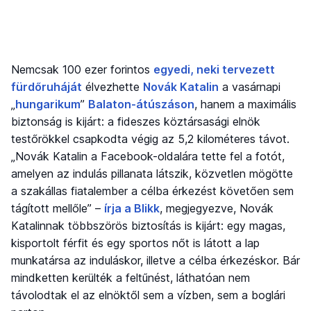
Nemcsak 100 ezer forintos
egyedi, neki tervezett
fürdőruháját
élvezhette
Novák Katalin
a vasárnapi
„
hungarikum
”
Balaton-átúszáson
, hanem a maximális
biztonság is kijárt: a fideszes köztársasági elnök
testőrökkel csapkodta végig az 5,2 kilométeres távot.
„Novák Katalin a Facebook-oldalára tette fel a fotót,
amelyen az indulás pillanata látszik, közvetlen mögötte
a szakállas fiatalember a célba érkezést követően sem
tágított mellőle” –
írja a Blikk
, megjegyezve, Novák
Katalinnak többszörös biztosítás is kijárt: egy magas,
kisportolt férfit és egy sportos nőt is látott a lap
munkatársa az induláskor, illetve a célba érkezéskor. Bár
mindketten kerülték a feltűnést, láthatóan nem
távolodtak el az elnöktől sem a vízben, sem a boglári