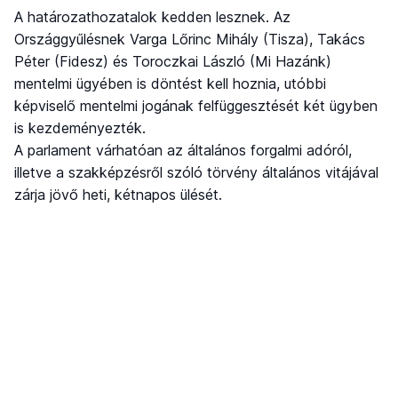
A határozathozatalok kedden lesznek. Az
Országgyűlésnek Varga Lőrinc Mihály (Tisza), Takács
Péter (Fidesz) és Toroczkai László (Mi Hazánk)
mentelmi ügyében is döntést kell hoznia, utóbbi
képviselő mentelmi jogának felfüggesztését két ügyben
is kezdeményezték.
A parlament várhatóan az általános forgalmi adóról,
illetve a szakképzésről szóló törvény általános vitájával
zárja jövő heti, kétnapos ülését.