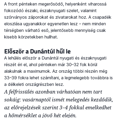
A front pénteken megerősödő, helyenként viharossá
fokozódó északi, északnyugati szelet, valamint
szórványos záporokat és zivatarokat hoz. A csapadék
eloszlása ugyanakkor egyenetlen lesz – nem minden
térségben várható eső, jelentősebb mennyiség csak
kisebb körzetekben hullhat.
Először a Dunántúl hűl le
A lehűlés először a Dunántúl nyugati és északnyugati
részét éri el, ahol pénteken már 30–32 fok körül
alakulnak a maximumok. Az ország többi részén még
33–39 fokra lehet számítani, a legmelegebb továbbra is
a délkeleti országrészben lesz.
A felfrissülés azonban várhatóan nem tart
sokáig: vasárnaptól ismét melegedés kezdődik,
az előrejelzések szerint 3–4 fokkal emelkedhet
a hőmérséklet a jövő hét elején.