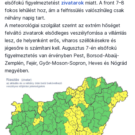
elsőfokú figyelmeztetést
zivatarok
miatt. A front 7–8
fokos lehűlést hoz, ám a felfrissülés valószínűleg csak
néhány napig tart.
A meteorológiai szolgálat szerint az extrém hőséget
felváltó zivatarok elsődleges veszélyforrása a villámlás
lesz, de helyenként erős, viharos széllökésekre és
jégesőre is számítani kell. Augusztus 7-én elsőfokú
figyelmeztetés van érvényben Pest, Borsod-Abaúj-
Zemplén, Fejér, Győr-Moson-Sopron, Heves és Nógrád
megyében.