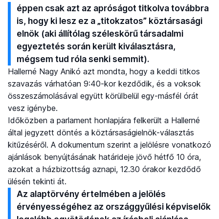
éppen csak azt az apróságot titkolva továbbra
is, hogy ki lesz ez a „titokzatos” köztársasági
elnök (aki állítólag széleskörű társadalmi
egyeztetés során került kiválasztásra,
mégsem tud róla senki semmit).
Hallerné Nagy Anikó azt mondta, hogy a keddi titkos
szavazás várhatóan 9:40-kor kezdődik, és a voksok
összeszámolásával együtt körülbelül egy-másfél órát
vesz igénybe.
Időközben a parlament honlapjára felkerült a Hallerné
által jegyzett döntés a köztársaságielnök-választás
kitűzéséről. A dokumentum szerint a jelölésre vonatkozó
ajánlások benyújtásának határideje jövő hétfő 10 óra,
azokat a házbizottság aznapi, 12.30 órakor kezdődő
ülésén tekinti át.
Az alaptörvény értelmében a jelölés
érvényességéhez az országgyűlési képviselők