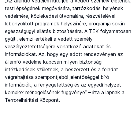
„Az állandó védelem kiterjed a védett személy életének,
testi épségének megóvására, tartózkodási helyének
védelmére, közlekedési útvonalára, részvételével
lebonyolított programok helyszínére, programja során
egészségügyi ellátás biztosítására. A TEK folyamatosan
gyűjti, elemzi-értékeli a védett személy
veszélyeztetettségére vonatkozó adatokat és
információkat. Az, hogy egy adott rendezvényen az
államfő védelme kapcsán milyen biztonsági
intézkedések születnek, a beszerzett és a feladat
végrehajtása szempontjából jelentőséggel bíró
információk, a fenyegetettség és az egyedi helyzet
komplex mérlegelésének függvénye” – írta a lapnak a
Terrorelhárítási Központ.