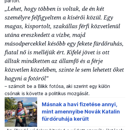
parton.
„Lehet, hogy többen is voltak, de én két
személyre felfigyeltem a kísérői közül. Egy
magas, kisportolt, szakállas férfi közvetlenül
utána ereszkedett a vízbe, majd
másodpercekkel később egy fekete fürdőruhás,
fiatal nő is melléjük ért. Kifelé jövet is ott
álltak mindketten az államfő és a férje
közvetlen közelében, szinte le sem lehetett őket
hagyni a fotóról”
– számolt be a Blikk fotósa, aki szerint egy külön
csónak is követte a politikus mozgását.