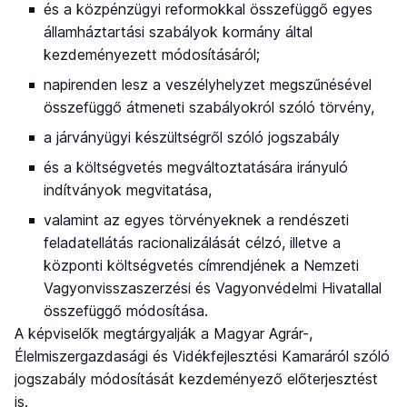
és a közpénzügyi reformokkal összefüggő egyes
államháztartási szabályok kormány által
kezdeményezett módosításáról;
napirenden lesz a veszélyhelyzet megszűnésével
összefüggő átmeneti szabályokról szóló törvény,
a járványügyi készültségről szóló jogszabály
és a költségvetés megváltoztatására irányuló
indítványok megvitatása,
valamint az egyes törvényeknek a rendészeti
feladatellátás racionalizálását célzó, illetve a
központi költségvetés címrendjének a Nemzeti
Vagyonvisszaszerzési és Vagyonvédelmi Hivatallal
összefüggő módosítása.
A képviselők megtárgyalják a Magyar Agrár-,
Élelmiszergazdasági és Vidékfejlesztési Kamaráról szóló
jogszabály módosítását kezdeményező előterjesztést
is.