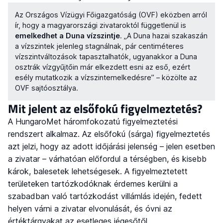
Az Országos Vízügyi Főigazgatóság (OVF) eközben arról
ír, hogy a magyarországi zivataroktól függetlenül is
emelkedhet a Duna vízszintje
. „A Duna hazai szakaszán
a vízszintek jelenleg stagnálnak, pár centiméteres
vízszintváltozások tapasztalhatók, ugyanakkor a Duna
osztrák vízgyűjtőin már elkezdett esni az eső, ezért
esély mutatkozik a vízszintemelkedésre” – közölte az
OVF sajtóosztálya.
Mit jelent az elsőfokú figyelmeztetés?
A HungaroMet háromfokozatú figyelmeztetési
rendszert alkalmaz. Az elsőfokú (sárga) figyelmeztetés
azt jelzi, hogy az adott időjárási jelenség – jelen esetben
a zivatar – várhatóan előfordul a térségben, és kisebb
károk, balesetek lehetségesek. A figyelmeztetett
területeken tartózkodóknak érdemes kerülni a
szabadban való tartózkodást villámlás idején, fedett
helyen várni a zivatar elvonulását, és óvni az
értéktárgyakat az esetleges jégesőtől.