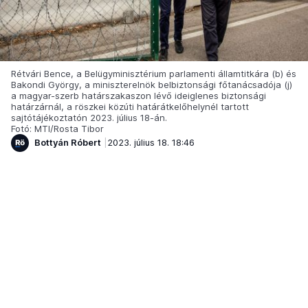
Rétvári Bence, a Belügyminisztérium parlamenti államtitkára (b) és
Bakondi György, a miniszterelnök belbiztonsági főtanácsadója (j)
a magyar-szerb határszakaszon lévő ideiglenes biztonsági
határzárnál, a röszkei közúti határátkelőhelynél tartott
sajtótájékoztatón 2023. július 18-án.
Fotó: MTI/Rosta Tibor
Bottyán Róbert
2023. július 18. 18:46