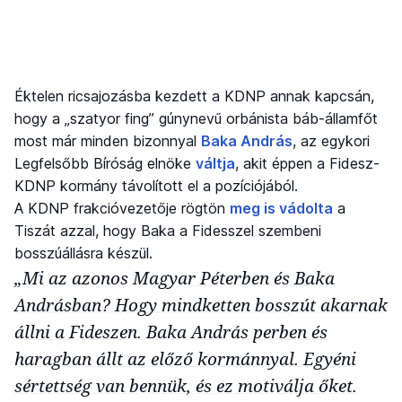
Éktelen ricsajozásba kezdett a KDNP annak kapcsán,
hogy a „szatyor fing” gúnynevű orbánista báb-államfőt
most már minden bizonnyal
Baka András
, az egykori
Legfelsőbb Bíróság elnöke
váltja
, akit éppen a Fidesz-
KDNP kormány távolított el a pozíciójából.
A KDNP frakcióvezetője rögtön
meg is vádolta
a
Tiszát azzal, hogy Baka a Fidesszel szembeni
bosszúállásra készül.
„Mi az azonos Magyar Péterben és Baka
Andrásban? Hogy mindketten bosszút akarnak
állni a Fideszen. Baka András perben és
haragban állt az előző kormánnyal. Egyéni
sértettség van bennük, és ez motiválja őket.