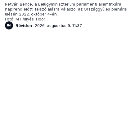
Rétvári Bence, a Belügyminisztérium parlamenti államtitkára
napirend előtti felszólalásra válaszol az Országgyűlés plenáris
ülésén 2022. október 4-én.
Fotó: MTI/Illyés Tibor
Röviden
2026. augusztus 9. 11:37