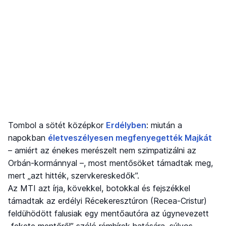
Tombol a sötét középkor
Erdélyben
: miután a
napokban
életveszélyesen megfenyegették Majkát
– amiért az énekes merészelt nem szimpatizálni az
Orbán-kormánnyal –, most mentősöket támadtak meg,
mert „azt hitték, szervkereskedők”.
Az MTI azt írja, kövekkel, botokkal és fejszékkel
támadtak az erdélyi Récekeresztúron (Recea-Cristur)
feldühödött falusiak egy mentőautóra az úgynevezett
„fekete mentőről” szóló rémhírek hatására, súlyos