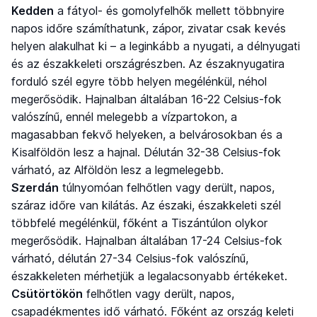
Kedden
a fátyol- és gomolyfelhők mellett többnyire
napos időre számíthatunk, zápor, zivatar csak kevés
helyen alakulhat ki – a leginkább a nyugati, a délnyugati
és az északkeleti országrészben. Az északnyugatira
forduló szél egyre több helyen megélénkül, néhol
megerősödik. Hajnalban általában 16-22 Celsius-fok
valószínű, ennél melegebb a vízpartokon, a
magasabban fekvő helyeken, a belvárosokban és a
Kisalföldön lesz a hajnal. Délután 32-38 Celsius-fok
várható, az Alföldön lesz a legmelegebb.
Szerdán
túlnyomóan felhőtlen vagy derült, napos,
száraz időre van kilátás. Az északi, északkeleti szél
többfelé megélénkül, főként a Tiszántúlon olykor
megerősödik. Hajnalban általában 17-24 Celsius-fok
várható, délután 27-34 Celsius-fok valószínű,
északkeleten mérhetjük a legalacsonyabb értékeket.
Csütörtökön
felhőtlen vagy derült, napos,
csapadékmentes idő várható. Főként az ország keleti