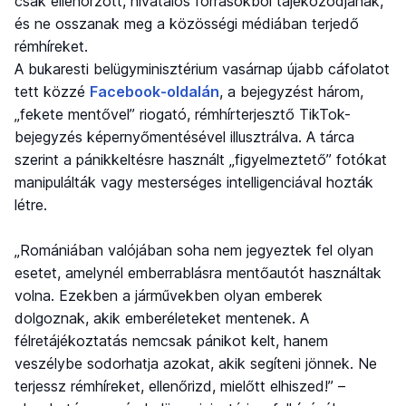
csak ellenőrzött, hivatalos forrásokból tájékozódjanak,
és ne osszanak meg a közösségi médiában terjedő
rémhíreket.
A bukaresti belügyminisztérium vasárnap újabb cáfolatot
tett közzé
Facebook-oldalán
, a bejegyzést három,
„fekete mentővel” riogató, rémhírterjesztő TikTok-
bejegyzés képernyőmentésével illusztrálva. A tárca
szerint a pánikkeltésre használt „figyelmeztető” fotókat
manipulálták vagy mesterséges intelligenciával hozták
létre.
„Romániában valójában soha nem jegyeztek fel olyan
esetet, amelynél emberrablásra mentőautót használtak
volna. Ezekben a járművekben olyan emberek
dolgoznak, akik emberéleteket mentenek. A
félretájékoztatás nemcsak pánikot kelt, hanem
veszélybe sodorhatja azokat, akik segíteni jönnek. Ne
terjessz rémhíreket, ellenőrizd, mielőtt elhiszed!” –