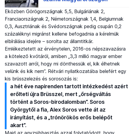
Eközben Görögországnak 5,5, Bulgáriának 2,
Franciaországnak 2, Németországnak 1,4, Belgiumnak
0,3, Ausztriának és Svédországnak pedig csupán 0,2
százaléknyi migránst kellene befogadnia a kérelmük
elbírálása idejére – sorolta az államtitkár.
Emlékeztetett az érvénytelen, 2016-os népszavazásra
a kötelező kvótáról, amiben „3,3 millió magyar ember
szavazott arról, hogy mi dönthessük el, kik élhetnek
velünk és kik nem”. Rétvári nyilatkozatába belefért egy
kis brüsszelezés és sorosozás is:
a hét éve napirenden tartott intézkedést azért
erőlteti újra Brüsszel, mert „őrségváltás
történt a Soros-birodalomban”. Soros
Györgytől a fia, Alex Soros vette át az
irányítást, és a „trónörökös erős belépőt
akart”.
Majd az agyzsibbasztás azzal folytatódott, hogy