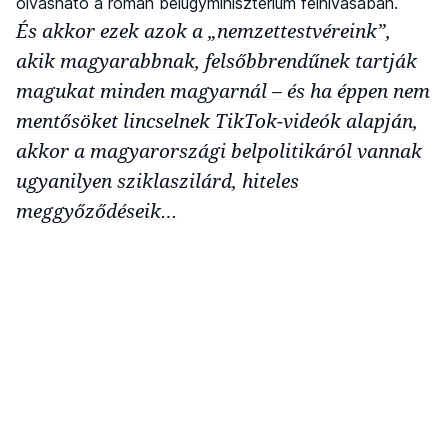
olvasható a román belügyminisztérium felhívásában.
És akkor ezek azok a „nemzettestvéreink”,
akik magyarabbnak, felsőbbrendűnek tartják
magukat minden magyarnál – és ha éppen nem
mentősöket lincselnek TikTok-videók alapján,
akkor a magyarországi belpolitikáról vannak
ugyanilyen sziklaszilárd, hiteles
meggyőződéseik…