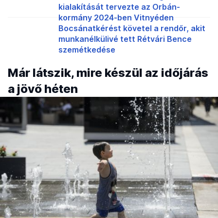
kialakítását tervezte az Orbán-
kormány 2024-ben Vitnyéden
Bocsánatkérést követel a rendőr, akit
munkanélkülivé tett Rétvári Bence
szemétkedése
Már látszik, mire készül az időjárás
a jövő héten