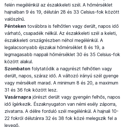
felén megélénkül az északkeleti szél. A hőmérséklet
hajnalban 9 és 19, délután 28 és 33 Celsius-fok között
valószínű.
Pénteken
továbbra is felhőtlen vagy derült, napos idő
várható, csapadék nélkül. Az északkeleti szél a keleti,
északkeleti országrészben néhol megélénkül. A
legalacsonyabb éjszakai hőmérséklet 8 és 19, a
legmagasabb nappali hőmérséklet 30 és 35 Celsius-fok
között alakul.
Szombaton
folytatódik a nagyrészt felhőtlen vagy
derült, napos, száraz idő. A változó irányú szél gyenge
vagy mérsékelt marad. A minimum 8 és 20, a maximum
31 és 36 fok között lesz.
Vasárnapra
jórészt derült vagy gyengén felhős, napos
idő ígérkezik. Északnyugaton van némi esély záporra,
zivatarra. A délire forduló szél megélénkül. A hajnali 10-
22 fokról délutánra 32 és 38 fok közé melegszik fel a
levegő.