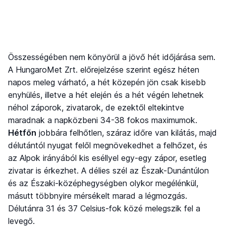
Összességében nem könyörül a jövő hét időjárása sem.
A HungaroMet Zrt. előrejelzése szerint egész héten
napos meleg várható, a hét közepén jön csak kisebb
enyhülés, illetve a hét elején és a hét végén lehetnek
néhol záporok, zivatarok, de ezektől eltekintve
maradnak a napközbeni 34-38 fokos maximumok.
Hétfőn
jobbára felhőtlen, száraz időre van kilátás, majd
délutántól nyugat felől megnövekedhet a felhőzet, és
az Alpok irányából kis eséllyel egy-egy zápor, esetleg
zivatar is érkezhet. A délies szél az Észak-Dunántúlon
és az Északi-középhegységben olykor megélénkül,
másutt többnyire mérsékelt marad a légmozgás.
Délutánra 31 és 37 Celsius-fok közé melegszik fel a
levegő.