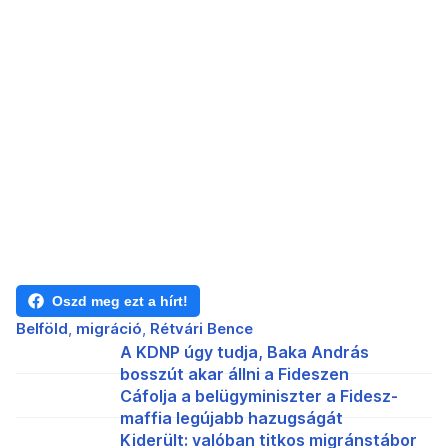
Oszd meg ezt a hírt!
Belföld
migráció
Rétvári Bence
A KDNP úgy tudja, Baka András
bosszút akar állni a Fideszen
Cáfolja a belügyminiszter a Fidesz-
maffia legújabb hazugságát
Kiderült: valóban titkos migránstábor