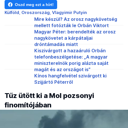
Oszd meg ezt a hírt!
Külföld
Oroszország
Vlagyimir Putyin
Mire készül? Az orosz nagykövetség
mellett fotózták le Orbán Viktort
Magyar Péter: berendelték az orosz
nagykövetet a kárpátaljai
dróntámadás miatt
Kiszivárgott a hazaáruló Orbán
telefonbeszélgetése: „A magyar
miniszterelnök porig alázta saját
magát és az országot is”
Kínos hangfelvétel szivárgott ki
Szijjártó Péterről
Tűz ütött ki a Mol pozsonyi
finomítójában