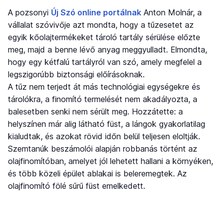
A pozsonyi
Új Szó online portálnak
Anton Molnár, a
vállalat szóvivője azt mondta, hogy a tűzesetet az
egyik kőolajtermékeket tároló tartály sérülése előzte
meg, majd a benne lévő anyag meggyulladt. Elmondta,
hogy egy kétfalú tartályról van szó, amely megfelel a
legszigorúbb biztonsági előírásoknak.
A tűz nem terjedt át más technológiai egységekre és
tárolókra, a finomító termelését nem akadályozta, a
balesetben senki nem sérült meg. Hozzátette: a
helyszínen már alig látható füst, a lángok gyakorlatilag
kialudtak, és azokat rövid időn belül teljesen eloltják.
Szemtanúk beszámolói alapján robbanás történt az
olajfinomítóban, amelyet jól lehetett hallani a környéken,
és több közeli épület ablakai is beleremegtek. Az
olajfinomító fölé sűrű füst emelkedett.