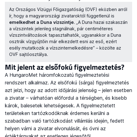
Az Országos Vízügyi Főigazgatóság (OVF) eközben arról
ír, hogy a magyarországi zivataroktól függetlenül is
emelkedhet a Duna vízszintje
. „A Duna hazai szakaszán
a vízszintek jelenleg stagnálnak, pár centiméteres
vízszintváltozások tapasztalhatók, ugyanakkor a Duna
osztrák vízgyűjtőin már elkezdett esni az eső, ezért
esély mutatkozik a vízszintemelkedésre” – közölte az
OVF sajtóosztálya.
Mit jelent az elsőfokú figyelmeztetés?
A HungaroMet háromfokozatú figyelmeztetési
rendszert alkalmaz. Az elsőfokú (sárga) figyelmeztetés
azt jelzi, hogy az adott időjárási jelenség – jelen esetben
a zivatar – várhatóan előfordul a térségben, és kisebb
károk, balesetek lehetségesek. A figyelmeztetett
területeken tartózkodóknak érdemes kerülni a
szabadban való tartózkodást villámlás idején, fedett
helyen várni a zivatar elvonulását, és óvni az
értéktárgyakat az esetleges jégesőtől.