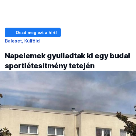
Oszd meg ezt a hírt!
Baleset
Külföld
Napelemek gyulladtak ki egy budai
sportlétesítmény tetején