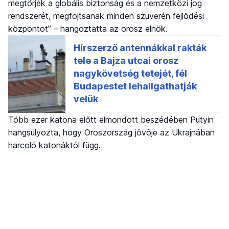
megtörjék a globális biztonság és a nemzetközi jog
rendszerét, megfojtsanak minden szuverén fejlődési
központot” – hangoztatta az orosz elnök.
Több ezer katona előtt elmondott beszédében Putyin
hangsúlyozta, hogy Oroszország jövője az Ukrajnában
harcoló katonáktól függ.