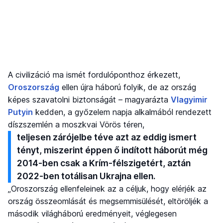
A civilizáció ma ismét fordulóponthoz érkezett,
Oroszország
ellen újra háború folyik, de az ország
képes szavatolni biztonságát – magyarázta
Vlagyimir
Putyin
kedden, a győzelem napja alkalmából rendezett
díszszemlén a moszkvai Vörös téren,
teljesen zárójelbe téve azt az eddig ismert
tényt, miszerint éppen ő indított háborút még
2014-ben csak a Krím-félszigetért, aztán
2022-ben totálisan Ukrajna ellen.
„Oroszország ellenfeleinek az a céljuk, hogy elérjék az
ország összeomlását és megsemmisülését, eltöröljék a
második világháború eredményeit, véglegesen