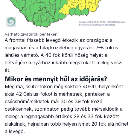
Várható zivatarok pénteken.
A fronttal frissebb levegő érkezik az országba: a
magasban és a talaj közelében egyaránt 7–8 fokos
lehűlés várható. A 40 fok körüli hőség helyét a
hétvégére a nyárhoz inkább megszokott meleg veszi
át.
Mikor és mennyit hűl az időjárás?
Még ma, csütörtökön még sokfelé 40–41, helyenként
akár 42 Celsius-fokot is mérhetnek, pénteken a
csúcshőmérsékletek már 30 és 39 fok közé
csökkennek, szombaton pedig tovább mérséklődik a
meleg: a legmagasabb értékek 28 és 33 fok között
alakulnak, hajnalban több helyen ismét 20 fok alá hűlhet
a levegő.