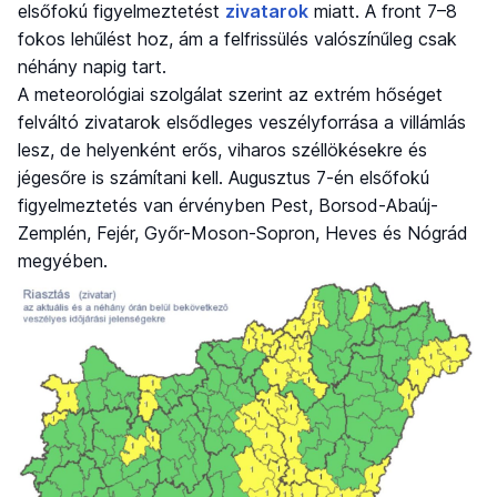
elsőfokú figyelmeztetést
zivatarok
miatt. A front 7–8
fokos lehűlést hoz, ám a felfrissülés valószínűleg csak
néhány napig tart.
A meteorológiai szolgálat szerint az extrém hőséget
felváltó zivatarok elsődleges veszélyforrása a villámlás
lesz, de helyenként erős, viharos széllökésekre és
jégesőre is számítani kell. Augusztus 7-én elsőfokú
figyelmeztetés van érvényben Pest, Borsod-Abaúj-
Zemplén, Fejér, Győr-Moson-Sopron, Heves és Nógrád
megyében.