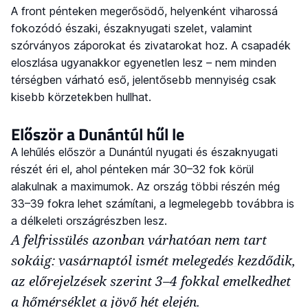
A front pénteken megerősödő, helyenként viharossá
fokozódó északi, északnyugati szelet, valamint
szórványos záporokat és zivatarokat hoz. A csapadék
eloszlása ugyanakkor egyenetlen lesz – nem minden
térségben várható eső, jelentősebb mennyiség csak
kisebb körzetekben hullhat.
Először a Dunántúl hűl le
A lehűlés először a Dunántúl nyugati és északnyugati
részét éri el, ahol pénteken már 30–32 fok körül
alakulnak a maximumok. Az ország többi részén még
33–39 fokra lehet számítani, a legmelegebb továbbra is
a délkeleti országrészben lesz.
A felfrissülés azonban várhatóan nem tart
sokáig: vasárnaptól ismét melegedés kezdődik,
az előrejelzések szerint 3–4 fokkal emelkedhet
a hőmérséklet a jövő hét elején.