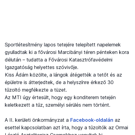
Sportlétesítmény lapos tetejére telepített napelemek
gyulladtak ki a fővárosi Marcibányi téren pénteken kora
délután – tudatta a Fővárosi Katasztrófavédelmi
Igazgatóság helyettes szóvivője.
Kiss Ádám közölte, a lángok átégették a tetőt és az
épületre is átterjedtek, de a helyszínre érkező 30
tűzoltó megfékezte a tüzet.
Az MTI úgy értesült, hogy egy konditerem tetején
keletkezett a tűz, személyi sérülés nem történt.
A II. kerületi önkormányzat a
Facebook-oldalán
az
esettel kapcsolatban azt írta, hogy a tűzoltók az Ormai
László Asztalitenisz Csarnokhoz vonultak ki,