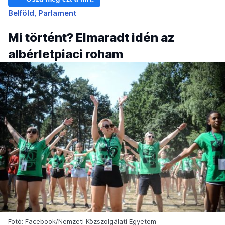
Belföld
Parlament
Mi történt? Elmaradt idén az
albérletpiaci roham
Fotó: Facebook/Nemzeti Közszolgálati Egyetem