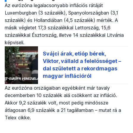
Az eurózóna legalacsonyabb inflációs rátáját
Luxemburgban (3 százalék), Spanyolországban (3,1
százalék) és Hollandiában (4,5 százalék) mérték. A
másik végletet 17,3 százalékkal Lettország, 15,6
százalékkal Észtország, illetve 14 százalékkal Litvánia
képviseli.
Az eurózóna országaiban egyébként már tavaly
decemberben 10 százalék alá csökkent az infláció.
Akkor 9,2 százalék volt, most pedig mindössze
átlagosan 6,9 százalék a 21 tagállamban – mutat rá a
Telex cikke.