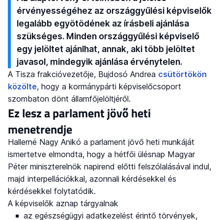
érvényességéhez az országgyűlési képviselők
legalább egyötödének az írásbeli ajánlása
szükséges. Minden országgyűlési képviselő
egy jelöltet ajánlhat, annak, aki több jelöltet
javasol, mindegyik ajánlása érvénytelen.
A Tisza frakcióvezetője, Bujdosó Andrea
csütörtökön
közölte
, hogy a kormánypárti képviselőcsoport
szombaton dönt államfőjelöltjéről.
Ez lesz a parlament jövő heti
menetrendje
Hallerné Nagy Anikó a parlament jövő heti munkáját
ismertetve elmondta, hogy a hétfői ülésnap Magyar
Péter miniszterelnök napirend előtti felszólalásával indul,
majd interpellációkkal, azonnali kérdésekkel és
kérdésekkel folytatódik.
A képviselők aznap tárgyalnak
az egészségügyi adatkezelést érintő törvények,