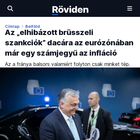
Címlap
Belföld
Az „elhibázott brüsszeli
szankciók” dacára az eurózónában
már egy számjegyű az infláció
Az a fránya balsors valamiért folyton csak minket tép.