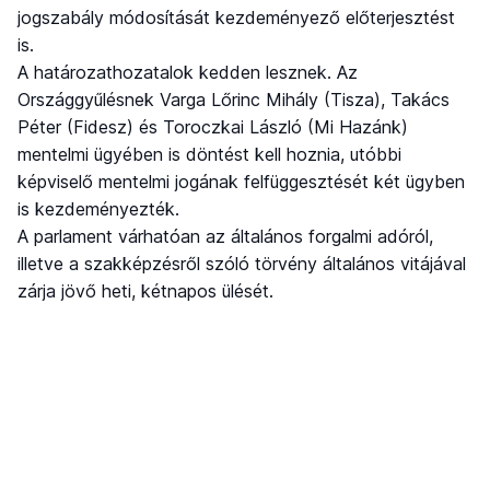
jogszabály módosítását kezdeményező előterjesztést
is.
A határozathozatalok kedden lesznek. Az
Országgyűlésnek Varga Lőrinc Mihály (Tisza), Takács
Péter (Fidesz) és Toroczkai László (Mi Hazánk)
mentelmi ügyében is döntést kell hoznia, utóbbi
képviselő mentelmi jogának felfüggesztését két ügyben
is kezdeményezték.
A parlament várhatóan az általános forgalmi adóról,
illetve a szakképzésről szóló törvény általános vitájával
zárja jövő heti, kétnapos ülését.