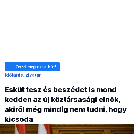
Oszd meg ezt a hírt!
Időjárás
zivatar
Esküt tesz és beszédet is mond
kedden az új köztársasági elnök,
akiről még mindig nem tudni, hogy
kicsoda