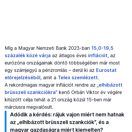
Míg a Magyar Nemzeti Bank 2023-ban
15,0-19,5
százalék közé várja
az átlagos éves
inflációt
, az
eurózóna országainak döntő többségében már most
egy számjegyű a pénzromlás – derül ki az
Eurostat
előrejelzéséből
, amit a
Telex szemlézett
.
A rekordmagas magyar inflációt rendre az „
elhibázott
brüsszeli szankciókra
” kenő Orbán Viktor év végére
kitűzött célja tehát a 21 ország közül 15-ben már
márciusra megvalósult.
Adódik a kérdés: rájuk vajon miért nem hatnak
az „elhibázott brüsszeli szankciók”, és a
magyar gazdaságra miért kiemelten?