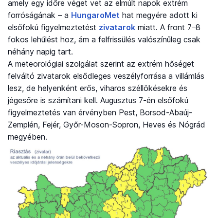
amely egy időre véget vet az elmúlt napok extrém
forróságának – a
HungaroMet
hat megyére adott ki
elsőfokú figyelmeztetést
zivatarok
miatt. A front 7–8
fokos lehűlést hoz, ám a felfrissülés valószínűleg csak
néhány napig tart.
A meteorológiai szolgálat szerint az extrém hőséget
felváltó zivatarok elsődleges veszélyforrása a villámlás
lesz, de helyenként erős, viharos széllökésekre és
jégesőre is számítani kell. Augusztus 7-én elsőfokú
figyelmeztetés van érvényben Pest, Borsod-Abaúj-
Zemplén, Fejér, Győr-Moson-Sopron, Heves és Nógrád
megyében.