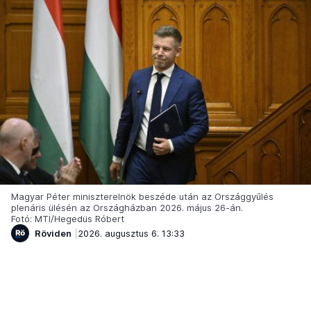
Magyar Péter miniszterelnök beszéde után az Országgyűlés
plenáris ülésén az Országházban 2026. május 26-án.
Fotó: MTI/Hegedüs Róbert
Röviden
2026. augusztus 6. 13:33