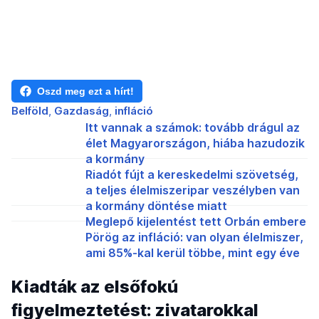
Oszd meg ezt a hírt!
Belföld
Gazdaság
infláció
Itt vannak a számok: tovább drágul az
élet Magyarországon, hiába hazudozik
a kormány
Riadót fújt a kereskedelmi szövetség,
a teljes élelmiszeripar veszélyben van
a kormány döntése miatt
Meglepő kijelentést tett Orbán embere
Pörög az infláció: van olyan élelmiszer,
ami 85%-kal kerül többe, mint egy éve
Kiadták az elsőfokú
figyelmeztetést: zivatarokkal