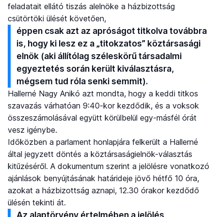
feladatait ellátó tiszás alelnöke a házbizottság
csütörtöki ülését követően,
éppen csak azt az apróságot titkolva továbbra
is, hogy ki lesz ez a „titokzatos” köztársasági
elnök (aki állítólag széleskörű társadalmi
egyeztetés során került kiválasztásra,
mégsem tud róla senki semmit).
Hallerné Nagy Anikó azt mondta, hogy a keddi titkos
szavazás várhatóan 9:40-kor kezdődik, és a voksok
összeszámolásával együtt körülbelül egy-másfél órát
vesz igénybe.
Időközben a parlament honlapjára felkerült a Hallerné
által jegyzett döntés a köztársaságielnök-választás
kitűzéséről. A dokumentum szerint a jelölésre vonatkozó
ajánlások benyújtásának határideje jövő hétfő 10 óra,
azokat a házbizottság aznapi, 12.30 órakor kezdődő
ülésén tekinti át.
Az alaptörvény értelmében a jelölés