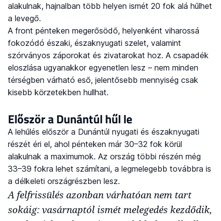
alakulnak, hajnalban több helyen ismét 20 fok alá hűlhet
a levegő.
A front pénteken megerősödő, helyenként viharossá
fokozódó északi, északnyugati szelet, valamint
szórványos záporokat és zivatarokat hoz. A csapadék
eloszlása ugyanakkor egyenetlen lesz – nem minden
térségben várható eső, jelentősebb mennyiség csak
kisebb körzetekben hullhat.
Először a Dunántúl hűl le
A lehűlés először a Dunántúl nyugati és északnyugati
részét éri el, ahol pénteken már 30–32 fok körül
alakulnak a maximumok. Az ország többi részén még
33–39 fokra lehet számítani, a legmelegebb továbbra is
a délkeleti országrészben lesz.
A felfrissülés azonban várhatóan nem tart
sokáig: vasárnaptól ismét melegedés kezdődik,