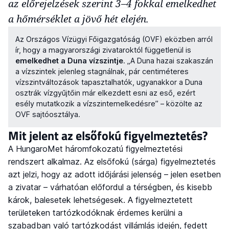
az előrejelzések szerint 3–4 fokkal emelkedhet
a hőmérséklet a jövő hét elején.
Az Országos Vízügyi Főigazgatóság (OVF) eközben arról
ír, hogy a magyarországi zivataroktól függetlenül is
emelkedhet a Duna vízszintje
. „A Duna hazai szakaszán
a vízszintek jelenleg stagnálnak, pár centiméteres
vízszintváltozások tapasztalhatók, ugyanakkor a Duna
osztrák vízgyűjtőin már elkezdett esni az eső, ezért
esély mutatkozik a vízszintemelkedésre” – közölte az
OVF sajtóosztálya.
Mit jelent az elsőfokú figyelmeztetés?
A HungaroMet háromfokozatú figyelmeztetési
rendszert alkalmaz. Az elsőfokú (sárga) figyelmeztetés
azt jelzi, hogy az adott időjárási jelenség – jelen esetben
a zivatar – várhatóan előfordul a térségben, és kisebb
károk, balesetek lehetségesek. A figyelmeztetett
területeken tartózkodóknak érdemes kerülni a
szabadban való tartózkodást villámlás idején, fedett