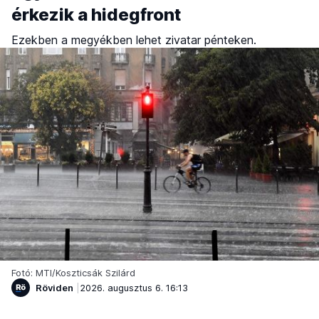
érkezik a hidegfront
Ezekben a megyékben lehet zivatar pénteken.
Fotó: MTI/Koszticsák Szilárd
Röviden
2026. augusztus 6. 16:13