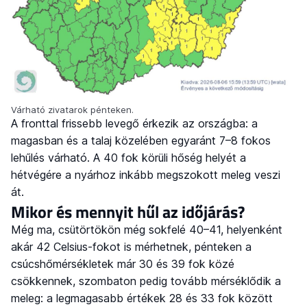
Várható zivatarok pénteken.
A fronttal frissebb levegő érkezik az országba: a
magasban és a talaj közelében egyaránt 7–8 fokos
lehűlés várható. A 40 fok körüli hőség helyét a
hétvégére a nyárhoz inkább megszokott meleg veszi
át.
Mikor és mennyit hűl az időjárás?
Még ma, csütörtökön még sokfelé 40–41, helyenként
akár 42 Celsius-fokot is mérhetnek, pénteken a
csúcshőmérsékletek már 30 és 39 fok közé
csökkennek, szombaton pedig tovább mérséklődik a
meleg: a legmagasabb értékek 28 és 33 fok között