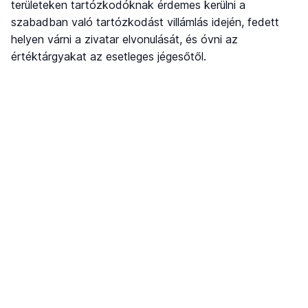
területeken tartózkodóknak érdemes kerülni a
szabadban való tartózkodást villámlás idején, fedett
helyen várni a zivatar elvonulását, és óvni az
értéktárgyakat az esetleges jégesőtől.