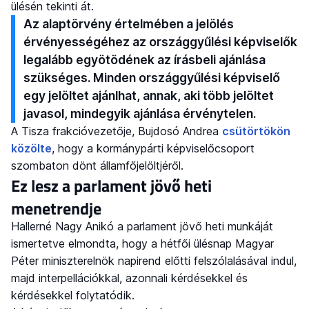
ülésén tekinti át.
Az alaptörvény értelmében a jelölés
érvényességéhez az országgyűlési képviselők
legalább egyötödének az írásbeli ajánlása
szükséges. Minden országgyűlési képviselő
egy jelöltet ajánlhat, annak, aki több jelöltet
javasol, mindegyik ajánlása érvénytelen.
A Tisza frakcióvezetője, Bujdosó Andrea
csütörtökön
közölte
, hogy a kormánypárti képviselőcsoport
szombaton dönt államfőjelöltjéről.
Ez lesz a parlament jövő heti
menetrendje
Hallerné Nagy Anikó a parlament jövő heti munkáját
ismertetve elmondta, hogy a hétfői ülésnap Magyar
Péter miniszterelnök napirend előtti felszólalásával indul,
majd interpellációkkal, azonnali kérdésekkel és
kérdésekkel folytatódik.