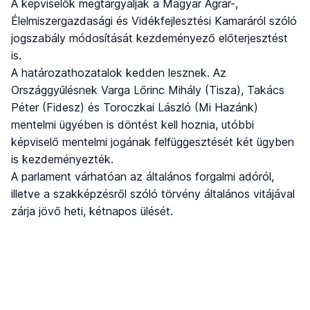
A képviselők megtárgyalják a Magyar Agrár-,
Élelmiszergazdasági és Vidékfejlesztési Kamaráról szóló
jogszabály módosítását kezdeményező előterjesztést
is.
A határozathozatalok kedden lesznek. Az
Országgyűlésnek Varga Lőrinc Mihály (Tisza), Takács
Péter (Fidesz) és Toroczkai László (Mi Hazánk)
mentelmi ügyében is döntést kell hoznia, utóbbi
képviselő mentelmi jogának felfüggesztését két ügyben
is kezdeményezték.
A parlament várhatóan az általános forgalmi adóról,
illetve a szakképzésről szóló törvény általános vitájával
zárja jövő heti, kétnapos ülését.