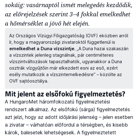
sokáig: vasárnaptól ismét melegedés kezdődik,
az előrejelzések szerint 3–4 fokkal emelkedhet
a hőmérséklet a jövő hét elején.
Az Országos Vízügyi Főigazgatóság (OVF) eközben arról
ír, hogy a magyarországi zivataroktól függetlenül is
emelkedhet a Duna vízszintje
. „A Duna hazai szakaszán
a vízszintek jelenleg stagnálnak, pár centiméteres
vízszintváltozások tapasztalhatók, ugyanakkor a Duna
osztrák vízgyűjtőin már elkezdett esni az eső, ezért
esély mutatkozik a vízszintemelkedésre” – közölte az
OVF sajtóosztálya.
Mit jelent az elsőfokú figyelmeztetés?
A HungaroMet háromfokozatú figyelmeztetési
rendszert alkalmaz. Az elsőfokú (sárga) figyelmeztetés
azt jelzi, hogy az adott időjárási jelenség – jelen esetben
a zivatar – várhatóan előfordul a térségben, és kisebb
károk, balesetek lehetségesek. A figyelmeztetett