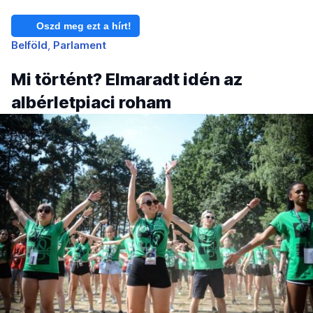
Oszd meg ezt a hírt!
Belföld
Parlament
Mi történt? Elmaradt idén az
albérletpiaci roham