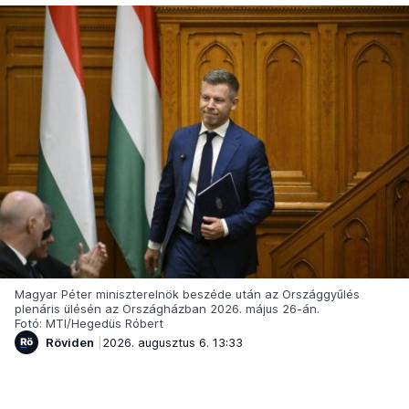
Magyar Péter miniszterelnök beszéde után az Országgyűlés
plenáris ülésén az Országházban 2026. május 26-án.
Fotó: MTI/Hegedüs Róbert
Röviden
2026. augusztus 6. 13:33