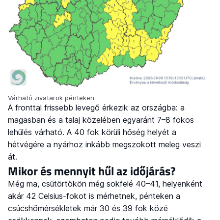
Várható zivatarok pénteken.
A fronttal frissebb levegő érkezik az országba: a
magasban és a talaj közelében egyaránt 7–8 fokos
lehűlés várható. A 40 fok körüli hőség helyét a
hétvégére a nyárhoz inkább megszokott meleg veszi
át.
Mikor és mennyit hűl az időjárás?
Még ma, csütörtökön még sokfelé 40–41, helyenként
akár 42 Celsius-fokot is mérhetnek, pénteken a
csúcshőmérsékletek már 30 és 39 fok közé