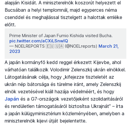
alapján Kisidát. A miniszterelnök koszorút helyezett el
Bucsában a helyi templomnál, majd egyperces néma
csenddel és meghajlással tisztelgett a halottak emléke
előtt.
Prime Minister of Japan Fumio Kishida visited Bucha.
pic.twitter.com/aCXiLSnwlQ
— NOELREPORTS 🇪🇺 🇺🇦 (@NOELreports)
March 21,
2023
A japán kormányfő kedd reggel érkezett Kijevbe, ahol
várhatóan találkozik Volodimir Zelenszkij ukrán elnökkel.
Látogatásának célja, hogy „kifejezze tiszteletét az
ukrán nép bátorsága és türelme iránt, amely Zelenszkij
elnök vezetésével kiáll hazája védelméért, és hogy
Japán
és a G7-országok vezetőjeként szolidaritásáról
és rendületlen támogatásáról biztosítsa Ukrajnát” – írta
a japán külügyminisztérium közleményében, amelyben a
miniszterelnök kijevi útját bejelentette.