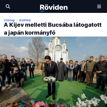
Címlap
Külföld
A Kijev melletti Bucsába látogatott
a japán kormányfő