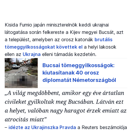
Kisida Fumio japán miniszterelnök keddi ukrajnai
látogatása során felkereste a Kijev megyei Bucsát, azt
a települést, amelyben az orosz katonák
brutális
tömeggyilkosságokat követtek el
a helyi lakosok
ellen az
Ukrajna
elleni támadás kezdetén.
„A világ megdöbbent, amikor egy éve ártatlan
civileket gyilkoltak meg Bucsában. Látván ezt
a helyet, valóban nagy haragot érzek emiatt az
atrocitás miatt”
–
idézte az Ukrajinszka Pravda
a Reuters beszámolója