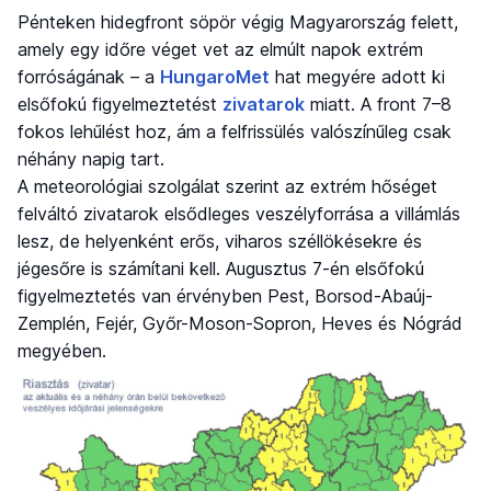
Pénteken hidegfront söpör végig Magyarország felett,
amely egy időre véget vet az elmúlt napok extrém
forróságának – a
HungaroMet
hat megyére adott ki
elsőfokú figyelmeztetést
zivatarok
miatt. A front 7–8
fokos lehűlést hoz, ám a felfrissülés valószínűleg csak
néhány napig tart.
A meteorológiai szolgálat szerint az extrém hőséget
felváltó zivatarok elsődleges veszélyforrása a villámlás
lesz, de helyenként erős, viharos széllökésekre és
jégesőre is számítani kell. Augusztus 7-én elsőfokú
figyelmeztetés van érvényben Pest, Borsod-Abaúj-
Zemplén, Fejér, Győr-Moson-Sopron, Heves és Nógrád
megyében.