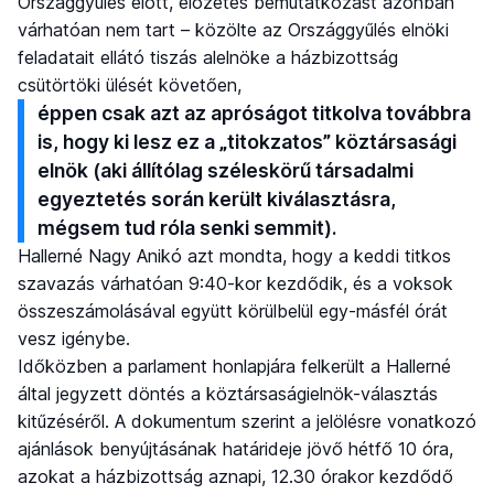
Országgyűlés előtt, előzetes bemutatkozást azonban
várhatóan nem tart – közölte az Országgyűlés elnöki
feladatait ellátó tiszás alelnöke a házbizottság
csütörtöki ülését követően,
éppen csak azt az apróságot titkolva továbbra
is, hogy ki lesz ez a „titokzatos” köztársasági
elnök (aki állítólag széleskörű társadalmi
egyeztetés során került kiválasztásra,
mégsem tud róla senki semmit).
Hallerné Nagy Anikó azt mondta, hogy a keddi titkos
szavazás várhatóan 9:40-kor kezdődik, és a voksok
összeszámolásával együtt körülbelül egy-másfél órát
vesz igénybe.
Időközben a parlament honlapjára felkerült a Hallerné
által jegyzett döntés a köztársaságielnök-választás
kitűzéséről. A dokumentum szerint a jelölésre vonatkozó
ajánlások benyújtásának határideje jövő hétfő 10 óra,
azokat a házbizottság aznapi, 12.30 órakor kezdődő