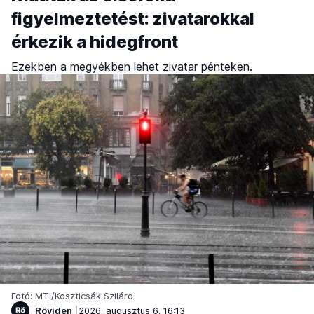
figyelmeztetést: zivatarokkal
érkezik a hidegfront
Ezekben a megyékben lehet zivatar pénteken.
Fotó: MTI/Koszticsák Szilárd
Röviden
2026. augusztus 6. 16:13