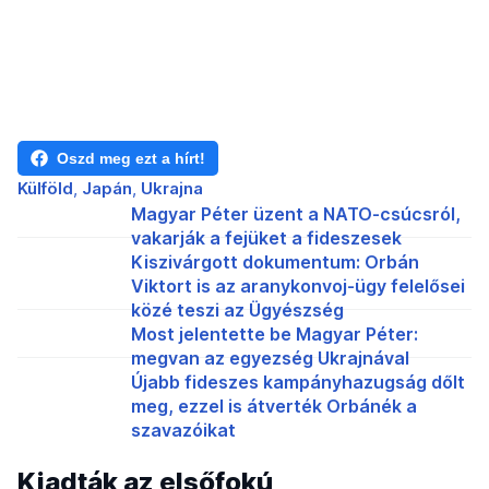
Oszd meg ezt a hírt!
Külföld
Japán
Ukrajna
Magyar Péter üzent a NATO-csúcsról,
vakarják a fejüket a fideszesek
Kiszivárgott dokumentum: Orbán
Viktort is az aranykonvoj-ügy felelősei
közé teszi az Ügyészség
Most jelentette be Magyar Péter:
megvan az egyezség Ukrajnával
Újabb fideszes kampányhazugság dőlt
meg, ezzel is átverték Orbánék a
szavazóikat
Kiadták az elsőfokú