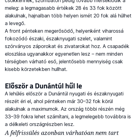
csökkennek, szombaton pedig tovább mérséklődik a
meleg: a legmagasabb értékek 28 és 33 fok között
alakulnak, hajnalban több helyen ismét 20 fok alá hűlhet
a levegő.
A front pénteken megerősödő, helyenként viharossá
fokozódó északi, északnyugati szelet, valamint
szórványos záporokat és zivatarokat hoz. A csapadék
eloszlása ugyanakkor egyenetlen lesz – nem minden
térségben várható eső, jelentősebb mennyiség csak
kisebb körzetekben hullhat.
Először a Dunántúl hűl le
A lehűlés először a Dunántúl nyugati és északnyugati
részét éri el, ahol pénteken már 30–32 fok körül
alakulnak a maximumok. Az ország többi részén még
33–39 fokra lehet számítani, a legmelegebb továbbra is
a délkeleti országrészben lesz.
A felfrissülés azonban várhatóan nem tart