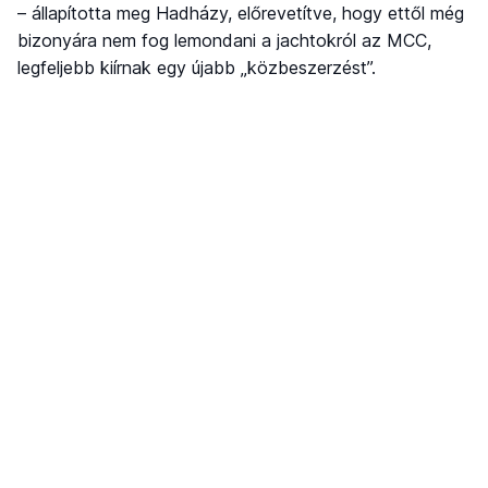
– állapította meg Hadházy, előrevetítve, hogy ettől még
bizonyára nem fog lemondani a jachtokról az MCC,
legfeljebb kiírnak egy újabb „közbeszerzést”.