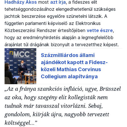
Hadházy Ákos
most
azt írja
, a fideszes elit
tehetséggondozásához elengedhetetlenül szükséges
jachtok beszerzése egyelőre szünetelni látszik. A
független parlamenti képviselő az Elektronikus
Közbeszerzési Rendszer értesítőjében
vette észre
,
hogy az eredményhirdetés alapján a legmegfelelőbb
árajánlat túl drágának bizonyult a tervezetthez képest.
„Az a fránya szankciós infláció, ugye, Brüsszel
az oka, hogy szegény elit kollegisták nem
tudnak már tavasszal vitorlázni. Sebaj,
gondolom, kiírják újra, nagyobb tervezett
költséggel…”