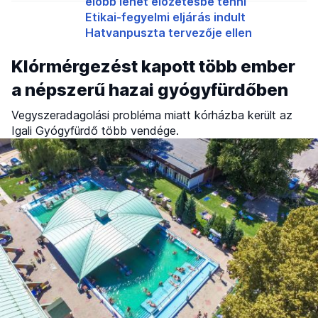
előbb lehet előzetesbe tenni
Etikai-fegyelmi eljárás indult
Hatvanpuszta tervezője ellen
Klórmérgezést kapott több ember
a népszerű hazai gyógyfürdőben
Vegyszeradagolási probléma miatt kórházba került az
Igali Gyógyfürdő több vendége.