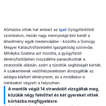
Kórházba vittek hat embert az
Igali
Gyógyfürdőből
szombaton, miután nagy mennyiségű klór került a
létesítmény egyik medencéjébe – közölte a Somogy
Megyei Katasztrófavédelmi Igazgatóság szóvivője.
Mihályka Szabina azt mondta, a gyógyfürdő
élményfürdőjében rosszullétre panaszkodtak a
strandolók délután, ezért a tűzoltók segítéségét kérték.
A szakemberek védőfelszerelésben átvizsgálták az
addigra kiürített élményteret, és a mobillabor is
méréseket végzett a helyszínen.
A mentők végül 14 strandolót vizsgáltak meg,
közülük négy felnőttet és két gyereket vittek
kórházba megfigyelésre.