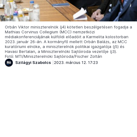
Orbán Viktor miniszterelnök (j4) kötetlen beszélgetésen fogadja a
Mathias Corvinus Collegium (MCC) nemzetközi
médiakonferenciájának külföldi előadóit a Karmelita kolostorban
2023. január 26-án. A kormányfő mellett Orbán Balázs, az MCC
kuratóriumi elnöke, a miniszterelnök politikai igazgatója (j5) és
Havasi Bertalan, a Miniszterelnöki Sajtóiroda vezetője (j3).
Fotó: MTI/Miniszterelnöki Sajtóiroda/Fischer Zoltán
Szilágyi Szabolcs
2023. március 12. 17:23