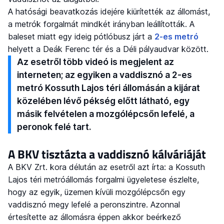
A hatósági beavatkozás idejére kiürítették az állomást,
a metrók forgalmát mindkét irányban leállították. A
baleset miatt egy ideig pótlóbusz járt a
2-es metró
helyett a Deák Ferenc tér és a Déli pályaudvar között.
Az esetről több videó is megjelent az
interneten; az egyiken a vaddisznó a 2-es
metró Kossuth Lajos téri állomásán a kijárat
közelében lévő pékség előtt látható, egy
másik felvételen a mozgólépcsőn lefelé, a
peronok felé tart.
A BKV tisztázta a vaddisznó kálváriáját
A BKV Zrt. kora délután az esetről azt írta: a Kossuth
Lajos téri metróállomás forgalmi ügyeletese észlelte,
hogy az egyik, üzemen kívüli mozgólépcsőn egy
vaddisznó megy lefelé a peronszintre. Azonnal
értesítette az állomásra éppen akkor beérkező