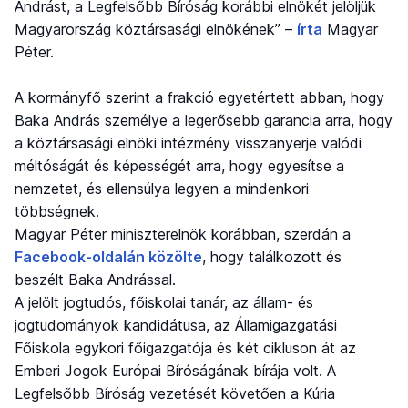
Andrást, a Legfelsőbb Bíróság korábbi elnökét jelöljük
Magyarország köztársasági elnökének” –
írta
Magyar
Péter.
A kormányfő szerint a frakció egyetértett abban, hogy
Baka András személye a legerősebb garancia arra, hogy
a köztársasági elnöki intézmény visszanyerje valódi
méltóságát és képességét arra, hogy egyesítse a
nemzetet, és ellensúlya legyen a mindenkori
többségnek.
Magyar Péter miniszterelnök korábban, szerdán a
Facebook-oldalán közölte
, hogy találkozott és
beszélt Baka Andrással.
A jelölt jogtudós, főiskolai tanár, az állam- és
jogtudományok kandidátusa, az Államigazgatási
Főiskola egykori főigazgatója és két cikluson át az
Emberi Jogok Európai Bíróságának bírája volt. A
Legfelsőbb Bíróság vezetését követően a Kúria