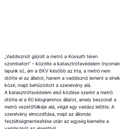
„Vaddisznót gázolt a metró a Kossuth téren
szombaton” – közölte a katasztrófavédelem (nyomán
lapunk is), ám a BKV később az írta, a metró nem
ütötte el az állatot, hanem a vaddisznó lement a sínek
közé, majd behúzódott a szerelvény alá.
A katasztrófavédelem első közlése szerint a metró
ütötte el a 60 kilogrammos állatot, amely beszorult a
metró vezetőfülkéje alá, végül egy vadász lelőtte. A
szerelvény elmozdítása, majd az állomás
feszültségmentesítése után az egység kiemelte a
vaddisznót az alagútból.