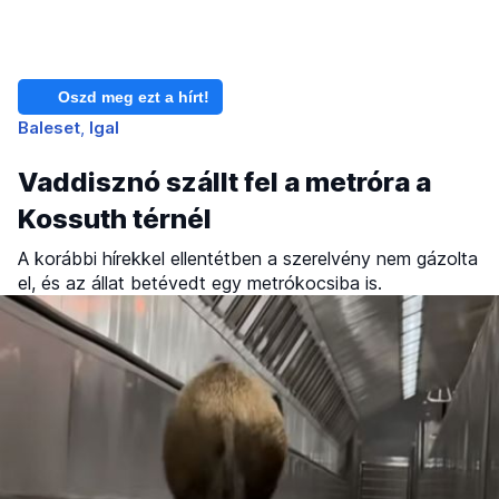
Oszd meg ezt a hírt!
Baleset
Igal
Vaddisznó szállt fel a metróra a
Kossuth térnél
A korábbi hírekkel ellentétben a szerelvény nem gázolta
el, és az állat betévedt egy metrókocsiba is.