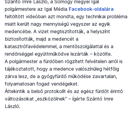
Szántó Imre László, a Somogy megyei Igal
polgármestere az Igal Média
Facebook-oldalára
feltöltött videóban azt mondta, egy technikai probléma
miatt került nagy mennyiségű vegyszer az egyik
medencébe. A vizet megtisztították, a helyszínt
biztosították, majd a medencét a
katasztrófavédelemmel, a mentőszolgálattal és a
rendőrséggel együttműködve lezárták – közölte.
A polgármester a fürdőben rögzített felvételen arról is
tájékoztatott, hogy a medence valószínűleg hétfőig
zárva lesz, de a gyógyfürdő működése zavartalan,
folyamatosan fogad vendégeket.
Áttekintik a belső protokollt és az egész fürdőt érintő
változásokat „eszközölnek” – ígérte Szántó Imre
László.