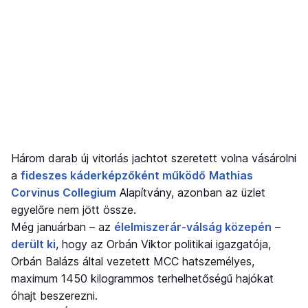
Három darab új vitorlás jachtot szeretett volna vásárolni
a
fideszes káderképzőként működő
Mathias
Corvinus Collegium
Alapítvány, azonban az üzlet
egyelőre nem jött össze.
Még januárban – az
élelmiszerár-válság közepén
–
derült ki
, hogy az Orbán Viktor politikai igazgatója,
Orbán Balázs által vezetett MCC hatszemélyes,
maximum 1450 kilogrammos terhelhetőségű hajókat
óhajt beszerezni.