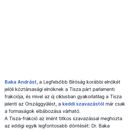
Baka Andrást
, a Legfelsőbb Bíróság korábbi elnökét
jelöli köztársasági elnöknek a Tisza párt parlamenti
frakciója, és mivel az új ciklusban gyakorlatilag a Tisza
jelenti az Országgyűlést, a
keddi szavazástól
már csak
a formaságok elbábozása várható.
A Tisza-frakció az imént titkos szavazással meghozta
az eddigi egyik legfontosabb döntését: Dr. Baka