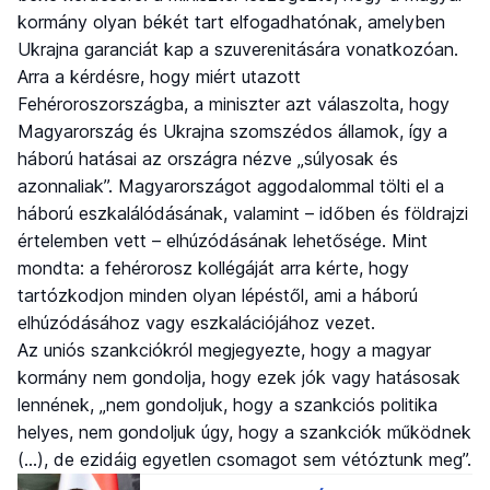
kormány olyan békét tart elfogadhatónak, amelyben
Ukrajna garanciát kap a szuverenitására vonatkozóan.
Arra a kérdésre, hogy miért utazott
Fehéroroszországba, a miniszter azt válaszolta, hogy
Magyarország és Ukrajna szomszédos államok, így a
háború hatásai az országra nézve „súlyosak és
azonnaliak”. Magyarországot aggodalommal tölti el a
háború eszkalálódásának, valamint – időben és földrajzi
értelemben vett – elhúzódásának lehetősége. Mint
mondta: a fehérorosz kollégáját arra kérte, hogy
tartózkodjon minden olyan lépéstől, ami a háború
elhúzódásához vagy eszkalációjához vezet.
Az uniós szankciókról megjegyezte, hogy a magyar
kormány nem gondolja, hogy ezek jók vagy hatásosak
lennének, „nem gondoljuk, hogy a szankciós politika
helyes, nem gondoljuk úgy, hogy a szankciók működnek
(…), de ezidáig egyetlen csomagot sem vétóztunk meg”.