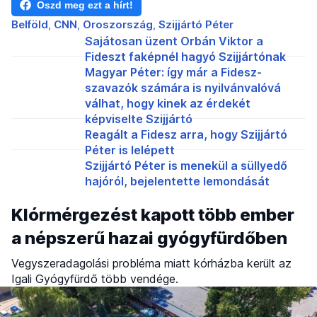
Oszd meg ezt a hírt!
Belföld
CNN
Oroszország
Szijjártó Péter
Sajátosan üzent Orbán Viktor a
Fideszt faképnél hagyó Szijjártónak
Magyar Péter: így már a Fidesz-
szavazók számára is nyilvánvalóvá
válhat, hogy kinek az érdekét
képviselte Szijjártó
Reagált a Fidesz arra, hogy Szijjártó
Péter is lelépett
Szijjártó Péter is menekül a süllyedő
hajóról, bejelentette lemondását
Klórmérgezést kapott több ember
a népszerű hazai gyógyfürdőben
Vegyszeradagolási probléma miatt kórházba került az
Igali Gyógyfürdő több vendége.