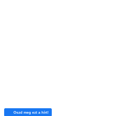
Oszd meg ezt a hírt!