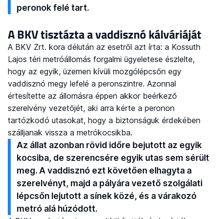
peronok felé tart.
A BKV tisztázta a vaddisznó kálváriáját
A BKV Zrt. kora délután az esetről azt írta: a Kossuth
Lajos téri metróállomás forgalmi ügyeletese észlelte,
hogy az egyik, üzemen kívüli mozgólépcsőn egy
vaddisznó megy lefelé a peronszintre. Azonnal
értesítette az állomásra éppen akkor beérkező
szerelvény vezetőjét, aki arra kérte a peronon
tartózkodó utasokat, hogy a biztonságuk érdekében
szálljanak vissza a metrókocsikba.
Az állat azonban rövid időre bejutott az egyik
kocsiba, de szerencsére egyik utas sem sérült
meg. A vaddisznó ezt követően elhagyta a
szerelvényt, majd a pályára vezető szolgálati
lépcsőn lejutott a sínek közé, és a várakozó
metró alá húzódott.