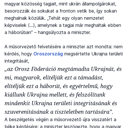
magyar közösség tagjait, mint ukrán állampolgárokat,
besorozzák és sokukat a fronton vetik be, így sokan
meghalnak közülük. „Tehát egy olyan nemzetet
képviselek (…), amelynek a tagjai már meghaltak ebben
a háborúban” – hangsúlyozta a miniszter.
A műsorvezető felvetésére a miniszter azt mondta: nem
kérdés, hogy
Oroszország
megsértette Ukrajna területi
integritását,
„az Orosz Föderáció megtámadta Ukrajnát, és
mi, magyarok, elítéljük ezt a támadást,
elítéljük ezt a háborút, és egyértelmű, hogy
kiállunk Ukrajna mellett, és felszólítunk
mindenkit Ukrajna területi integritásának és
szuverenitásának a tiszteletben tartására”.
A beszélgetés végén a műsorvezető újra visszatért a
béke kérdésére: a miniszter leszögezte, hogy a magyar