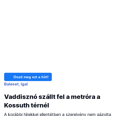
Oszd meg ezt a hírt!
Baleset
Igal
Vaddisznó szállt fel a metróra a
Kossuth térnél
A korábbi hírekkel ellentétben a szerelvény nem gázolta