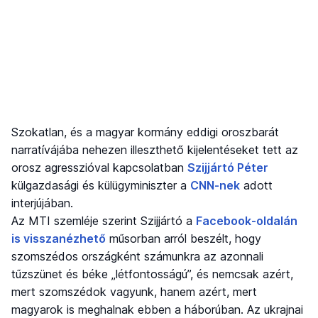
Szokatlan, és a magyar kormány eddigi oroszbarát
narratívájába nehezen illeszthető kijelentéseket tett az
orosz agresszióval kapcsolatban
Szijjártó Péter
külgazdasági és külügyminiszter a
CNN-nek
adott
interjújában.
Az MTI szemléje szerint Szijjártó a
Facebook-oldalán
is visszanézhető
műsorban arról beszélt, hogy
szomszédos országként számunkra az azonnali
tűzszünet és béke „létfontosságú”, és nemcsak azért,
mert szomszédok vagyunk, hanem azért, mert
magyarok is meghalnak ebben a háborúban. Az ukrajnai