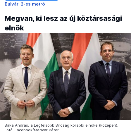
Bulvár
2-es metró
Megvan, ki lesz az új köztársasági
elnök
Baka András, a Legfelsőbb Bíróság korábbi elnöke (középen).
Fotó: Facebook/Magyar Péter