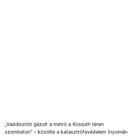
„Vaddisznót gázolt a metró a Kossuth téren
szombaton” – közölte a katasztrófavédelem (nyomán