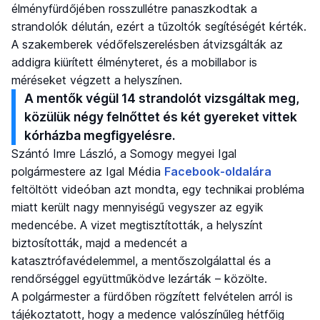
élményfürdőjében rosszullétre panaszkodtak a
strandolók délután, ezért a tűzoltók segítéségét kérték.
A szakemberek védőfelszerelésben átvizsgálták az
addigra kiürített élményteret, és a mobillabor is
méréseket végzett a helyszínen.
A mentők végül 14 strandolót vizsgáltak meg,
közülük négy felnőttet és két gyereket vittek
kórházba megfigyelésre.
Szántó Imre László, a Somogy megyei Igal
polgármestere az Igal Média
Facebook-oldalára
feltöltött videóban azt mondta, egy technikai probléma
miatt került nagy mennyiségű vegyszer az egyik
medencébe. A vizet megtisztították, a helyszínt
biztosították, majd a medencét a
katasztrófavédelemmel, a mentőszolgálattal és a
rendőrséggel együttműködve lezárták – közölte.
A polgármester a fürdőben rögzített felvételen arról is
tájékoztatott, hogy a medence valószínűleg hétfőig