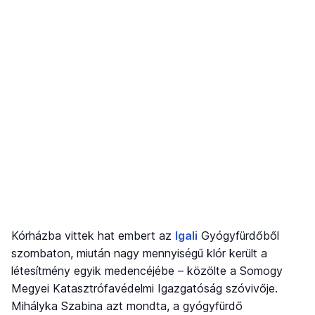
Kórházba vittek hat embert az
Igali
Gyógyfürdőből
szombaton, miután nagy mennyiségű klór került a
létesítmény egyik medencéjébe – közölte a Somogy
Megyei Katasztrófavédelmi Igazgatóság szóvivője.
Mihályka Szabina azt mondta, a gyógyfürdő