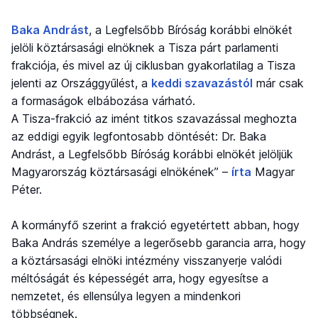
Baka Andrást
, a Legfelsőbb Bíróság korábbi elnökét
jelöli köztársasági elnöknek a Tisza párt parlamenti
frakciója, és mivel az új ciklusban gyakorlatilag a Tisza
jelenti az Országgyűlést, a
keddi szavazástól
már csak
a formaságok elbábozása várható.
A Tisza-frakció az imént titkos szavazással meghozta
az eddigi egyik legfontosabb döntését: Dr. Baka
Andrást, a Legfelsőbb Bíróság korábbi elnökét jelöljük
Magyarország köztársasági elnökének” –
írta
Magyar
Péter.
A kormányfő szerint a frakció egyetértett abban, hogy
Baka András személye a legerősebb garancia arra, hogy
a köztársasági elnöki intézmény visszanyerje valódi
méltóságát és képességét arra, hogy egyesítse a
nemzetet, és ellensúlya legyen a mindenkori
többségnek.