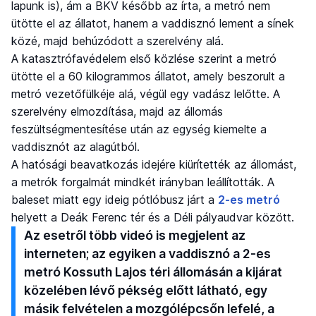
lapunk is), ám a BKV később az írta, a metró nem
ütötte el az állatot, hanem a vaddisznó lement a sínek
közé, majd behúzódott a szerelvény alá.
A katasztrófavédelem első közlése szerint a metró
ütötte el a 60 kilogrammos állatot, amely beszorult a
metró vezetőfülkéje alá, végül egy vadász lelőtte. A
szerelvény elmozdítása, majd az állomás
feszültségmentesítése után az egység kiemelte a
vaddisznót az alagútból.
A hatósági beavatkozás idejére kiürítették az állomást,
a metrók forgalmát mindkét irányban leállították. A
baleset miatt egy ideig pótlóbusz járt a
2-es metró
helyett a Deák Ferenc tér és a Déli pályaudvar között.
Az esetről több videó is megjelent az
interneten; az egyiken a vaddisznó a 2-es
metró Kossuth Lajos téri állomásán a kijárat
közelében lévő pékség előtt látható, egy
másik felvételen a mozgólépcsőn lefelé, a