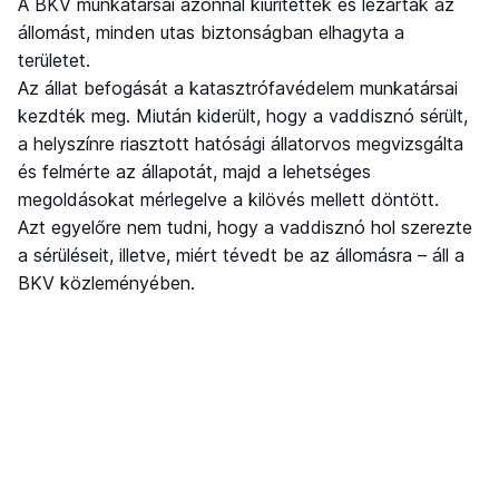
A BKV munkatársai azonnal kiürítették és lezárták az
állomást, minden utas biztonságban elhagyta a
területet.
Az állat befogását a katasztrófavédelem munkatársai
kezdték meg. Miután kiderült, hogy a vaddisznó sérült,
a helyszínre riasztott hatósági állatorvos megvizsgálta
és felmérte az állapotát, majd a lehetséges
megoldásokat mérlegelve a kilövés mellett döntött.
Azt egyelőre nem tudni, hogy a vaddisznó hol szerezte
a sérüléseit, illetve, miért tévedt be az állomásra – áll a
BKV közleményében.