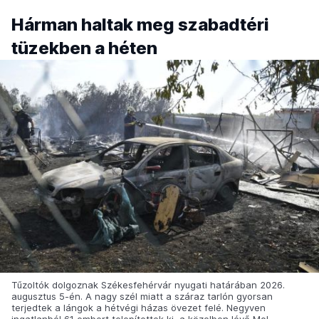
Hárman haltak meg szabadtéri
tüzekben a héten
Tűzoltók dolgoznak Székesfehérvár nyugati határában 2026.
augusztus 5-én. A nagy szél miatt a száraz tarlón gyorsan
terjedtek a lángok a hétvégi házas övezet felé. Negyven