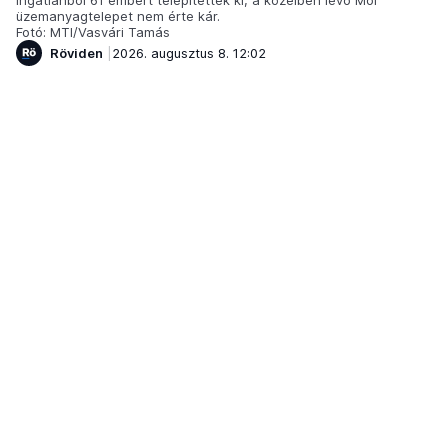
ingatlanból 61 embert telepítettek ki, a közelben lévő Mol
üzemanyagtelepet nem érte kár.
Fotó: MTI/Vasvári Tamás
Röviden
2026. augusztus 8. 12:02