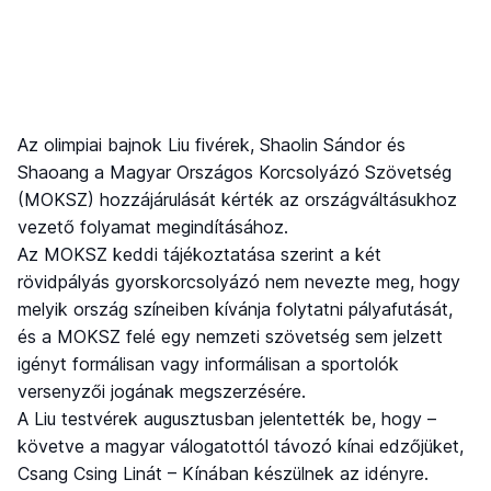
Az olimpiai bajnok Liu fivérek, Shaolin Sándor és
Shaoang a Magyar Országos Korcsolyázó Szövetség
(MOKSZ) hozzájárulását kérték az országváltásukhoz
vezető folyamat megindításához.
Az MOKSZ keddi tájékoztatása szerint a két
rövidpályás gyorskorcsolyázó nem nevezte meg, hogy
melyik ország színeiben kívánja folytatni pályafutását,
és a MOKSZ felé egy nemzeti szövetség sem jelzett
igényt formálisan vagy informálisan a sportolók
versenyzői jogának megszerzésére.
A Liu testvérek augusztusban jelentették be, hogy –
követve a magyar válogatottól távozó kínai edzőjüket,
Csang Csing Linát – Kínában készülnek az idényre.