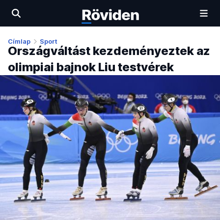
Címlap
Sport
Országváltást kezdeményeztek az
olimpiai bajnok Liu testvérek