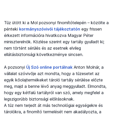
Tűz ütött ki a Mol pozsonyi finomítótelepén – közölte a
pénteki
kormányszóvivői tájékoztatón
egy frissen
érkezett információra hivatkozva Magyar Péter
miniszterelnök. Közlése szerint egy tartály gyulladt ki;
nem történt sérülés és az esetnek elvileg
ellátásbiztonsági következménye sincsen.
A pozsonyi
Új Szó online portálnak
Anton Molnár, a
vállalat szóvivője azt mondta, hogy a tűzesetet az
egyik kőolajtermékeket tároló tartály sérülése előzte
meg, majd a benne lévő anyag meggyulladt. Elmondta,
hogy egy kétfalú tartályról van szó, amely megfelel a
legszigorúbb biztonsági előírásoknak.
A tűz nem terjedt át más technológiai egységekre és
tárolókra, a finomító termelését nem akadályozta, a