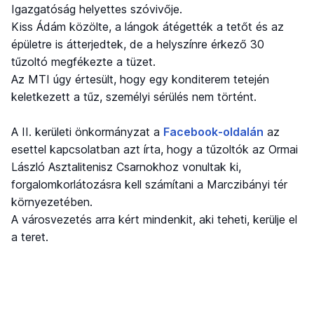
Igazgatóság helyettes szóvivője.
Kiss Ádám közölte, a lángok átégették a tetőt és az
épületre is átterjedtek, de a helyszínre érkező 30
tűzoltó megfékezte a tüzet.
Az MTI úgy értesült, hogy egy konditerem tetején
keletkezett a tűz, személyi sérülés nem történt.
A II. kerületi önkormányzat a
Facebook-oldalán
az
esettel kapcsolatban azt írta, hogy a tűzoltók az Ormai
László Asztalitenisz Csarnokhoz vonultak ki,
forgalomkorlátozásra kell számítani a Marczibányi tér
környezetében.
A városvezetés arra kért mindenkit, aki teheti, kerülje el
a teret.