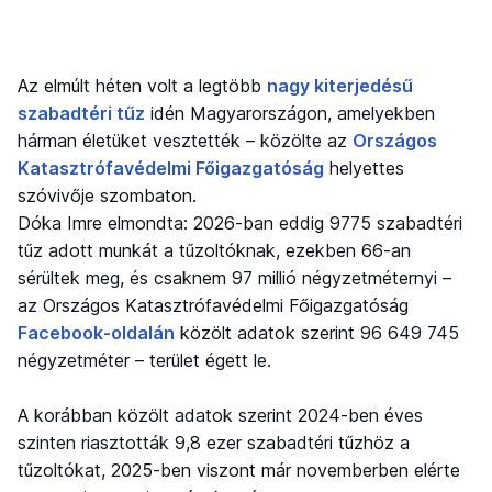
Az elmúlt héten volt a legtöbb
nagy kiterjedésű
szabadtéri tűz
idén Magyarországon, amelyekben
hárman életüket vesztették – közölte az
Országos
Katasztrófavédelmi Főigazgatóság
helyettes
szóvivője szombaton.
Dóka Imre elmondta: 2026-ban eddig 9775 szabadtéri
tűz adott munkát a tűzoltóknak, ezekben 66-an
sérültek meg, és csaknem 97 millió négyzetméternyi –
az Országos Katasztrófavédelmi Főigazgatóság
Facebook-oldalán
közölt adatok szerint 96 649 745
négyzetméter – terület égett le.
A korábban közölt adatok szerint 2024-ben éves
szinten riasztották 9,8 ezer szabadtéri tűzhöz a
tűzoltókat, 2025-ben viszont már novemberben elérte