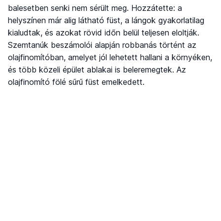
balesetben senki nem sérült meg. Hozzátette: a
helyszínen már alig látható füst, a lángok gyakorlatilag
kialudtak, és azokat rövid időn belül teljesen eloltják.
Szemtanúk beszámolói alapján robbanás történt az
olajfinomítóban, amelyet jól lehetett hallani a környéken,
és több közeli épület ablakai is beleremegtek. Az
olajfinomító fölé sűrű füst emelkedett.