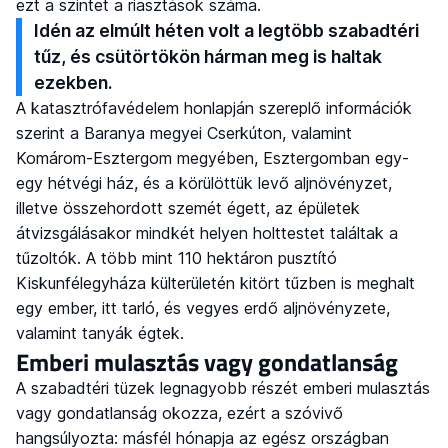
ezt a szintet a riasztások száma.
Idén az elmúlt héten volt a legtöbb szabadtéri
tűz, és csütörtökön hárman meg is haltak
ezekben.
A katasztrófavédelem honlapján szereplő információk
szerint a Baranya megyei Cserkúton, valamint
Komárom-Esztergom megyében, Esztergomban egy-
egy hétvégi ház, és a körülöttük levő aljnövényzet,
illetve összehordott szemét égett, az épületek
átvizsgálásakor mindkét helyen holttestet találtak a
tűzoltók. A több mint 110 hektáron pusztító
Kiskunfélegyháza külterületén kitört tűzben is meghalt
egy ember, itt tarló, és vegyes erdő aljnövényzete,
valamint tanyák égtek.
Emberi mulasztás vagy gondatlanság
A szabadtéri tüzek legnagyobb részét emberi mulasztás
vagy gondatlanság okozza, ezért a szóvivő
hangsúlyozta: másfél hónapja az egész országban