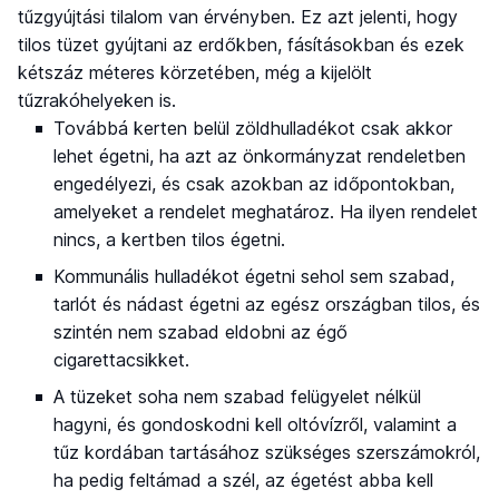
tűzgyújtási tilalom van érvényben. Ez azt jelenti, hogy
tilos tüzet gyújtani az erdőkben, fásításokban és ezek
kétszáz méteres körzetében, még a kijelölt
tűzrakóhelyeken is.
Továbbá kerten belül zöldhulladékot csak akkor
lehet égetni, ha azt az önkormányzat rendeletben
engedélyezi, és csak azokban az időpontokban,
amelyeket a rendelet meghatároz. Ha ilyen rendelet
nincs, a kertben tilos égetni.
Kommunális hulladékot égetni sehol sem szabad,
tarlót és nádast égetni az egész országban tilos, és
szintén nem szabad eldobni az égő
cigarettacsikket.
A tüzeket soha nem szabad felügyelet nélkül
hagyni, és gondoskodni kell oltóvízről, valamint a
tűz kordában tartásához szükséges szerszámokról,
ha pedig feltámad a szél, az égetést abba kell