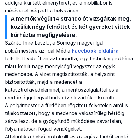
addigra kiürített élményteret, és a mobillabor is
méréseket végzett a helyszínen.
A mentők végül 14 strandolót vizsgáltak meg,
közülük négy felnőttet és két gyereket vittek
kórházba megfigyelésre.
Szántó Imre László, a Somogy megyei Igal
polgármestere az Igal Média
Facebook-oldalára
feltöltött videóban azt mondta, egy technikai probléma
miatt került nagy mennyiségű vegyszer az egyik
medencébe. A vizet megtisztították, a helyszínt
biztosították, majd a medencét a
katasztrófavédelemmel, a mentőszolgálattal és a
rendőrséggel együttműködve lezárták – közölte.
A polgármester a fürdőben rögzített felvételen arról is
tájékoztatott, hogy a medence valószínűleg hétfőig
zárva lesz, de a gyógyfürdő működése zavartalan,
folyamatosan fogad vendégeket.
Áttekintik a belső protokollt és az egész fürdőt érintő