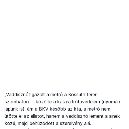
„Vaddisznót gázolt a metró a Kossuth téren
szombaton” – közölte a katasztrófavédelem (nyomán
lapunk is), ám a BKV később az írta, a metró nem
ütötte el az állatot, hanem a vaddisznó lement a sínek
közé, majd behúzódott a szerelvény alá.