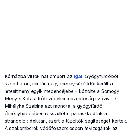
Kórházba vittek hat embert az
Igali
Gyógyfürdőből
szombaton, miután nagy mennyiségű klór került a
létesítmény egyik medencéjébe – közölte a Somogy
Megyei Katasztrófavédelmi Igazgatóság szóvivője.
Mihályka Szabina azt mondta, a gyógyfürdő
élményfürdőjében rosszullétre panaszkodtak a
strandolók délután, ezért a tűzoltók segítéségét kérték.
A szakemberek védőfelszerelésben átvizsgálták az