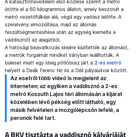
A katasztrófavédelem első közlése szerint a metró
ütötte el a 60 kilogrammos állatot, amely beszorult a
metró vezetőfülkéje alá, végül egy vadász lelőtte. A
szerelvény elmozdítása, majd az állomás
feszültségmentesítése után az egység kiemelte a
vaddisznót az alagútból.
A hatósági beavatkozás idejére kiürítették az állomást,
a metrók forgalmát mindkét irányban leállították. A
baleset miatt egy ideig pótlóbusz járt a
2-es metró
helyett a Deák Ferenc tér és a Déli pályaudvar között.
Az esetről több videó is megjelent az
interneten; az egyiken a vaddisznó a 2-es
metró Kossuth Lajos téri állomásán a kijárat
közelében lévő pékség előtt látható, egy
másik felvételen a mozgólépcsőn lefelé, a
peronok felé tart.
A BKV tisztázta a vaddisznó kálváriáját