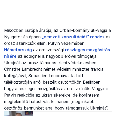
Miközben Európa árulója, az Orbán-kormány üti-vágja a
Nyugatot és éppen
„nemzeti konzultációt” rendez
az
orosz szankciók ellen, Putyin védelmében,
Németország
az oroszországi
részleges mozgósítás
hírére
az eddiginél is nagyobb erővel támogatja
Ukrajnát az orosz támadás elleni védekezésben.
Christine Lambrecht német védelmi miniszter francia
kollégájával, Sébastien Lecornuval tartott
tájékoztatóján arról beszélt csütörtökön Berlinben,
hogy a részleges mozgósítás az orosz elnök, Vlagyimir
Putyin reakciója az ukrán sikerekre, de korántsem
megfélemlítő hatást vált ki, hanem „még inkább
ösztönöz bennünket arra, hogy támogassuk Ukrajnát”.