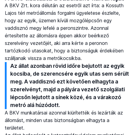
A BKV Zrt. kora délután az esetről azt írta: a Kossuth
Lajos téri metróállomás forgalmi ügyeletese észlelte,
hogy az egyik, üzemen kívüli mozgólépcsőn egy
vaddisznó megy lefelé a peronszintre. Azonnal
értesítette az állomásra éppen akkor beérkező
szerelvény vezetőjét, aki arra kérte a peronon
tartózkodó utasokat, hogy a biztonságuk érdekében
szálljanak vissza a metrókocsikba.
Az állat azonban rövid időre bejutott az egyik
kocsiba, de szerencsére egyik utas sem sérült
meg. A vaddisznó ezt követően elhagyta a
szerelvényt, majd a pályára vezető szolgálati
lépcsőn lejutott a sínek közé, és a várakozó
metró alá húzódott.
A BKV munkatársai azonnal kiürítették és lezárták az
állomást, minden utas biztonságban elhagyta a
területet.