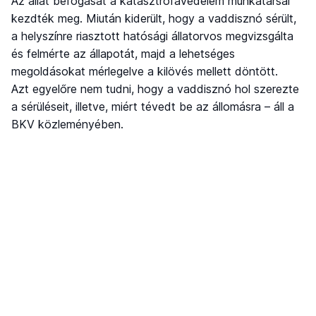
Az állat befogását a katasztrófavédelem munkatársai
kezdték meg. Miután kiderült, hogy a vaddisznó sérült,
a helyszínre riasztott hatósági állatorvos megvizsgálta
és felmérte az állapotát, majd a lehetséges
megoldásokat mérlegelve a kilövés mellett döntött.
Azt egyelőre nem tudni, hogy a vaddisznó hol szerezte
a sérüléseit, illetve, miért tévedt be az állomásra – áll a
BKV közleményében.