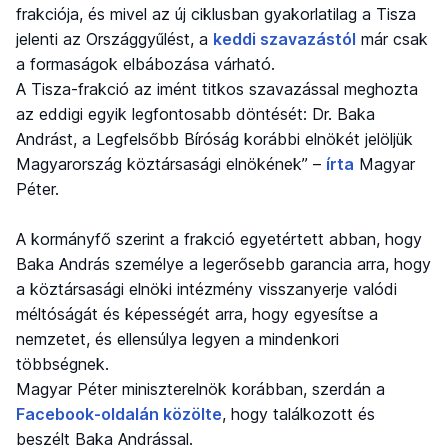
frakciója, és mivel az új ciklusban gyakorlatilag a Tisza
jelenti az Országgyűlést, a
keddi szavazástól
már csak
a formaságok elbábozása várható.
A Tisza-frakció az imént titkos szavazással meghozta
az eddigi egyik legfontosabb döntését: Dr. Baka
Andrást, a Legfelsőbb Bíróság korábbi elnökét jelöljük
Magyarország köztársasági elnökének” –
írta
Magyar
Péter.
A kormányfő szerint a frakció egyetértett abban, hogy
Baka András személye a legerősebb garancia arra, hogy
a köztársasági elnöki intézmény visszanyerje valódi
méltóságát és képességét arra, hogy egyesítse a
nemzetet, és ellensúlya legyen a mindenkori
többségnek.
Magyar Péter miniszterelnök korábban, szerdán a
Facebook-oldalán közölte
, hogy találkozott és
beszélt Baka Andrással.