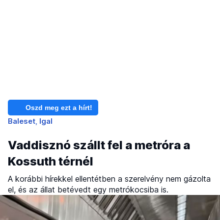
Oszd meg ezt a hírt!
Baleset
Igal
Vaddisznó szállt fel a metróra a
Kossuth térnél
A korábbi hírekkel ellentétben a szerelvény nem gázolta
el, és az állat betévedt egy metrókocsiba is.