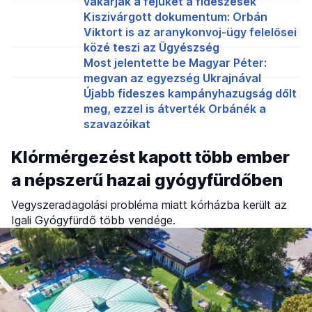
vakarják a fejüket a fideszesek
Kiszivárgott dokumentum: Orbán
Viktort is az aranykonvoj-ügy felelősei
közé teszi az Ügyészség
Most jelentette be Magyar Péter:
megvan az egyezség Ukrajnával
Újabb fideszes kampányhazugság dőlt
meg, ezzel is átverték Orbánék a
szavazóikat
Klórmérgezést kapott több ember
a népszerű hazai gyógyfürdőben
Vegyszeradagolási probléma miatt kórházba került az
Igali Gyógyfürdő több vendége.