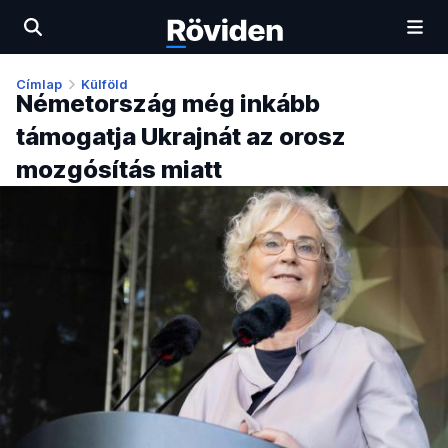
Címlap
Külföld
Németország még inkább
támogatja Ukrajnát az orosz
mozgósítás miatt