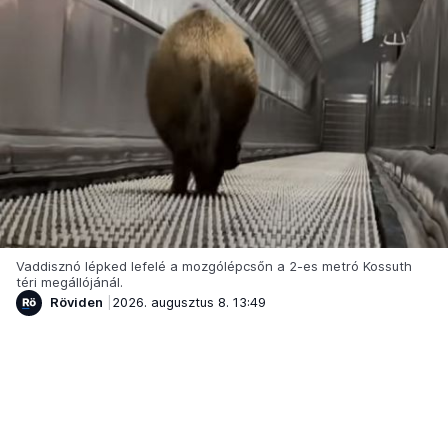
Vaddisznó lépked lefelé a mozgólépcsőn a 2-es metró Kossuth
téri megállójánál.
Röviden
2026. augusztus 8. 13:49