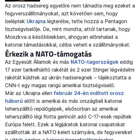
Az orosz hadsereg egyelőre nem támadta meg ezeket a
fegyverszállítmányokat, azt követően sem, hogy
beléptek
Ukrajna
légterébe, tette hozzá a Pentagon
tisztségviselője. De, mint mondta, attól tartanak, hogy
Moszkva a későbbiekben, ahogyan előrehalad a
katonai támadásokkal, célba veheti e szállítmányokat.
Érkezik a NATO-támogatás
Az Egyesült Államok és más
NATO-tagországok
eddig
17 ezer tankelhárító rakétát és 2 ezer Stinger légvédelmi
rakétát küldtek az ukrán hadseregnek – tájékoztatta a
CNN-t egy magas rangú amerikai tisztségviselő.
Már az Ukrajna ellen
február 24-én indított orosz
háború
előtt is amerikai és más országbeli katonai
teherszállító repülőgépek, elsősorban az amerikai
teherszállító légi flotta gerincét adó C-17-esek repültek
Európa felett. Ezek a légijáratok katonai csapatokat
szállítottak át a NATO keleti szárnyára, de fegyvereket
is vittek azokra a katonai transzferállomásokra,