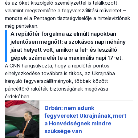
és az őket kiszolgáló személyzettel is találkozott,
valamint megszemlélte a fegyverszállítási műveletet –
mondta el a Pentagon tisztségviselője a hírtelevíziónak
még pénteken.
A repülőtér forgalma az elmúlt napokban
jelentősen megnőtt: a szokásos napi néhány
járat helyett volt, amikor a fel- és leszálló
gépek száma elérte a maximális napi 17-et.
A CNN hangsúlyozta, hogy a repülőtér pontos
elhelyezkedése továbbra is titkos, az Ukrajnába
irányuló fegyverszállítmányok, többek között
páncéltörő rakéták biztonságának megóvása
érdekében.