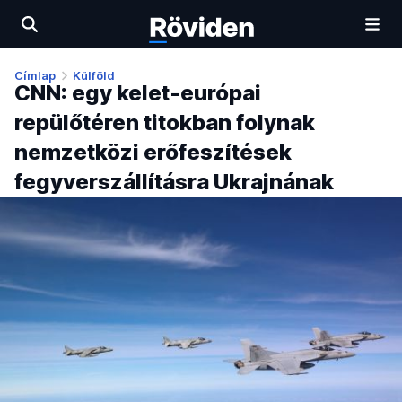
Címlap
Külföld
CNN: egy kelet-európai
repülőtéren titokban folynak
nemzetközi erőfeszítések
fegyverszállításra Ukrajnának