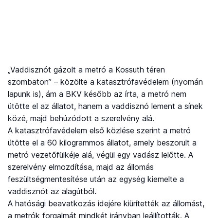
„Vaddisznót gázolt a metró a Kossuth téren
szombaton” – közölte a katasztrófavédelem (nyomán
lapunk is), ám a BKV később az írta, a metró nem
ütötte el az állatot, hanem a vaddisznó lement a sínek
közé, majd behúzódott a szerelvény alá.
A katasztrófavédelem első közlése szerint a metró
ütötte el a 60 kilogrammos állatot, amely beszorult a
metró vezetőfülkéje alá, végül egy vadász lelőtte. A
szerelvény elmozdítása, majd az állomás
feszültségmentesítése után az egység kiemelte a
vaddisznót az alagútból.
A hatósági beavatkozás idejére kiürítették az állomást,
a metrók forgalmát mindkét irányban leállították. A