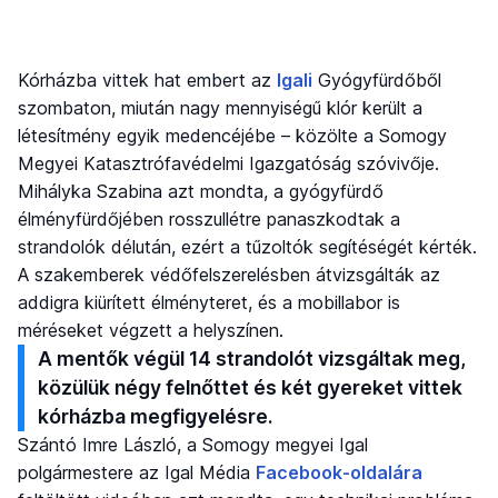
Kórházba vittek hat embert az
Igali
Gyógyfürdőből
szombaton, miután nagy mennyiségű klór került a
létesítmény egyik medencéjébe – közölte a Somogy
Megyei Katasztrófavédelmi Igazgatóság szóvivője.
Mihályka Szabina azt mondta, a gyógyfürdő
élményfürdőjében rosszullétre panaszkodtak a
strandolók délután, ezért a tűzoltók segítéségét kérték.
A szakemberek védőfelszerelésben átvizsgálták az
addigra kiürített élményteret, és a mobillabor is
méréseket végzett a helyszínen.
A mentők végül 14 strandolót vizsgáltak meg,
közülük négy felnőttet és két gyereket vittek
kórházba megfigyelésre.
Szántó Imre László, a Somogy megyei Igal
polgármestere az Igal Média
Facebook-oldalára