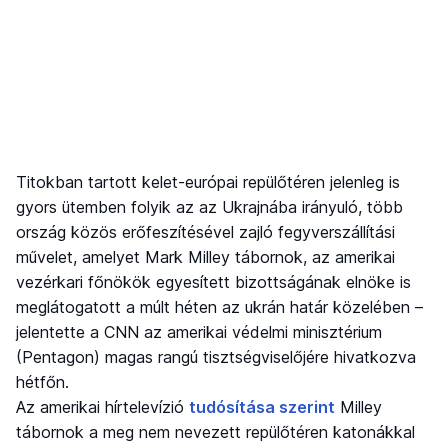
Titokban tartott kelet-európai repülőtéren jelenleg is
gyors ütemben folyik az az Ukrajnába irányuló, több
ország közös erőfeszítésével zajló fegyverszállítási
művelet, amelyet Mark Milley tábornok, az amerikai
vezérkari főnökök egyesített bizottságának elnöke is
meglátogatott a múlt héten az ukrán határ közelében –
jelentette a CNN az amerikai védelmi minisztérium
(Pentagon) magas rangú tisztségviselőjére hivatkozva
hétfőn.
Az amerikai hírtelevízió
tudósítása szerint
Milley
tábornok a meg nem nevezett repülőtéren katonákkal