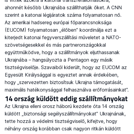
ahonnét később Ukrajnába szállíthatják őket. A CNN
szerint a katonai légijáratok száma folyamatosan nő.
Az amerikai hadsereg európai főparancsnoksága
(EUCOM) folyamatosan „élőben” koordinálja ezt a
kiterjedt katonai fegyverszállítási műveletet a NATO-
szövetségesekkel és más partnerországokkal
együttműködve, hogy a szállítmányok eljuthassanak
Ukrajnába – hangsúlyozta a Pentagon egy másik
tisztségviselője. Szavaiból kiderült, hogy az EUCOM az
Egyesült Királysággal is egyeztet annak érdekében,
hogy „szervezetten biztosítsuk Ukrajna támogatását,
maximális hatékonysággal felhasználva erőforrásainkat”.
14 ország küldött eddig szállítmányokat
Az Ukrajna elleni orosz háború kezdete óta 14 ország
küldött „biztonsági segélyszállítmányokat” Ukrajnának,
tette hozzá a védelmi tisztségviselő, kifejtve, hogy
néhány ország korábban csak nagyon ritkán küldött