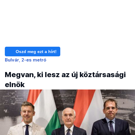
Oszd meg ezt a hírt!
Bulvár
2-es metró
Megvan, ki lesz az új köztársasági
elnök