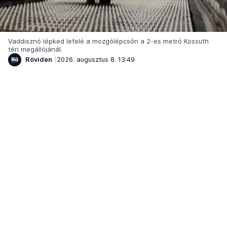
Vaddisznó lépked lefelé a mozgólépcsőn a 2-es metró Kossuth
téri megállójánál.
Röviden
2026. augusztus 8. 13:49