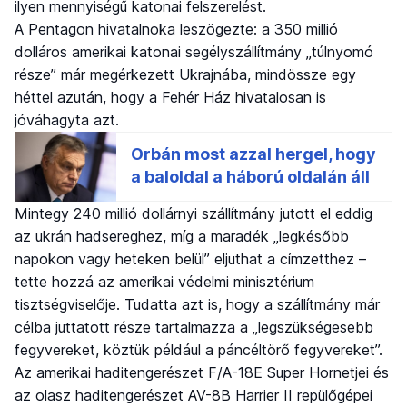
ilyen mennyiségű katonai felszerelést.
A Pentagon hivatalnoka leszögezte: a 350 millió
dolláros amerikai katonai segélyszállítmány „túlnyomó
része” már megérkezett Ukrajnába, mindössze egy
héttel azután, hogy a Fehér Ház hivatalosan is
jóváhagyta azt.
Mintegy 240 millió dollárnyi szállítmány jutott el eddig
az ukrán hadsereghez, míg a maradék „legkésőbb
napokon vagy heteken belül” eljuthat a címzetthez –
tette hozzá az amerikai védelmi minisztérium
tisztségviselője. Tudatta azt is, hogy a szállítmány már
célba juttatott része tartalmazza a „legszükségesebb
fegyvereket, köztük például a páncéltörő fegyvereket”.
Az amerikai haditengerészet F/A-18E Super Hornetjei és
az olasz haditengerészet AV-8B Harrier II repülőgépei