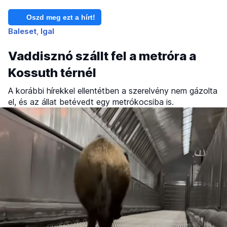
Oszd meg ezt a hírt!
Baleset
Igal
Vaddisznó szállt fel a metróra a
Kossuth térnél
A korábbi hírekkel ellentétben a szerelvény nem gázolta
el, és az állat betévedt egy metrókocsiba is.