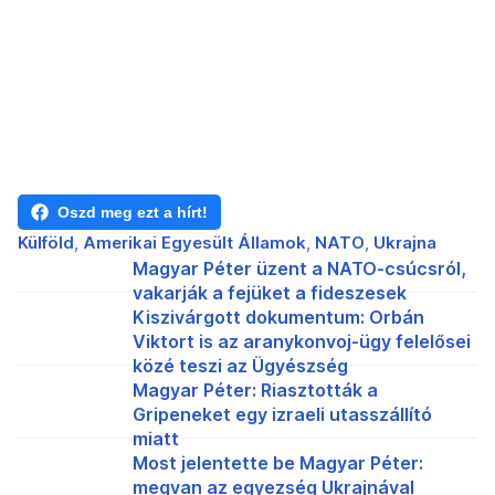
Oszd meg ezt a hírt!
Külföld
Amerikai Egyesült Államok
NATO
Ukrajna
Magyar Péter üzent a NATO-csúcsról,
vakarják a fejüket a fideszesek
Kiszivárgott dokumentum: Orbán
Viktort is az aranykonvoj-ügy felelősei
közé teszi az Ügyészség
Magyar Péter: Riasztották a
Gripeneket egy izraeli utasszállító
miatt
Most jelentette be Magyar Péter:
megvan az egyezség Ukrajnával