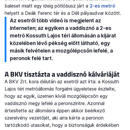
baleset miatt egy ideig pótlóbusz járt a
2-es metró
helyett a Deák Ferenc tér és a Déli pályaudvar között.
Az esetről több videó is megjelent az
interneten; az egyiken a vaddisznó a 2-es
metró Kossuth Lajos téri állomásán a kijárat
közelében lévő pékség előtt látható, egy
másik felvételen a mozgólépcsőn lefelé, a
peronok felé tart.
A BKV tisztázta a vaddisznó kálváriáját
A BKV Zrt. kora délután az esetről azt írta: a Kossuth
Lajos téri metróállomás forgalmi ügyeletese észlelte,
hogy az egyik, üzemen kívüli mozgólépcsőn egy
vaddisznó megy lefelé a peronszintre. Azonnal
értesítette az állomásra éppen akkor beérkező
szerelvény vezetőjét, aki arra kérte a peronon
tartózkodó utasokat, hogy a biztonságuk érdekében