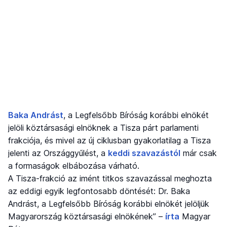
Baka Andrást
, a Legfelsőbb Bíróság korábbi elnökét
jelöli köztársasági elnöknek a Tisza párt parlamenti
frakciója, és mivel az új ciklusban gyakorlatilag a Tisza
jelenti az Országgyűlést, a
keddi szavazástól
már csak
a formaságok elbábozása várható.
A Tisza-frakció az imént titkos szavazással meghozta
az eddigi egyik legfontosabb döntését: Dr. Baka
Andrást, a Legfelsőbb Bíróság korábbi elnökét jelöljük
Magyarország köztársasági elnökének” –
írta
Magyar