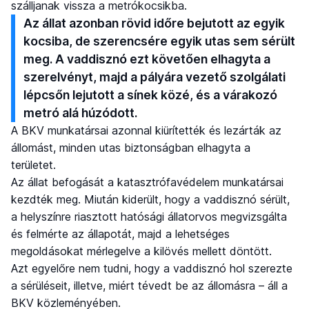
szálljanak vissza a metrókocsikba.
Az állat azonban rövid időre bejutott az egyik
kocsiba, de szerencsére egyik utas sem sérült
meg. A vaddisznó ezt követően elhagyta a
szerelvényt, majd a pályára vezető szolgálati
lépcsőn lejutott a sínek közé, és a várakozó
metró alá húzódott.
A BKV munkatársai azonnal kiürítették és lezárták az
állomást, minden utas biztonságban elhagyta a
területet.
Az állat befogását a katasztrófavédelem munkatársai
kezdték meg. Miután kiderült, hogy a vaddisznó sérült,
a helyszínre riasztott hatósági állatorvos megvizsgálta
és felmérte az állapotát, majd a lehetséges
megoldásokat mérlegelve a kilövés mellett döntött.
Azt egyelőre nem tudni, hogy a vaddisznó hol szerezte
a sérüléseit, illetve, miért tévedt be az állomásra – áll a
BKV közleményében.