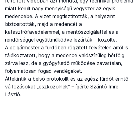
feltöltött videóban azt mondta, egy technikai probléma
miatt került nagy mennyiségű vegyszer az egyik
medencébe. A vizet megtisztították, a helyszínt
biztosították, majd a medencét a
katasztrófavédelemmel, a mentőszolgálattal és a
rendőrséggel együttműködve lezárták – közölte.
A polgármester a fürdőben rögzített felvételen arról is
tájékoztatott, hogy a medence valószínűleg hétfőig
zárva lesz, de a gyógyfürdő működése zavartalan,
folyamatosan fogad vendégeket.
Áttekintik a belső protokollt és az egész fürdőt érintő
változásokat „eszközölnek” – ígérte Szántó Imre
László.