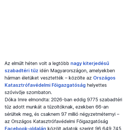
Az elmúlt héten volt a legtöbb
nagy kiterjedésű
szabadtéri tűz
idén Magyarországon, amelyekben
hárman életüket vesztették – közölte az
Országos
Katasztrófavédelmi Főigazgatóság
helyettes
szóvivője szombaton.
Dóka Imre elmondta: 2026-ban eddig 9775 szabadtéri
tűz adott munkát a tűzoltóknak, ezekben 66-an
sérültek meg, és csaknem 97 millió négyzetméternyi –
az Országos Katasztrófavédelmi Főigazgatóság
Facebook-oldalán
közölt adatok szerint 96 649 745