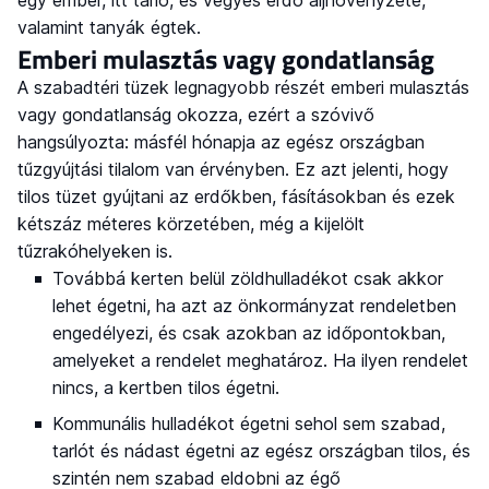
egy ember, itt tarló, és vegyes erdő aljnövényzete,
valamint tanyák égtek.
Emberi mulasztás vagy gondatlanság
A szabadtéri tüzek legnagyobb részét emberi mulasztás
vagy gondatlanság okozza, ezért a szóvivő
hangsúlyozta: másfél hónapja az egész országban
tűzgyújtási tilalom van érvényben. Ez azt jelenti, hogy
tilos tüzet gyújtani az erdőkben, fásításokban és ezek
kétszáz méteres körzetében, még a kijelölt
tűzrakóhelyeken is.
Továbbá kerten belül zöldhulladékot csak akkor
lehet égetni, ha azt az önkormányzat rendeletben
engedélyezi, és csak azokban az időpontokban,
amelyeket a rendelet meghatároz. Ha ilyen rendelet
nincs, a kertben tilos égetni.
Kommunális hulladékot égetni sehol sem szabad,
tarlót és nádast égetni az egész országban tilos, és
szintén nem szabad eldobni az égő