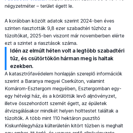
négyzetméter – terület égett le.
A korábban közölt adatok szerint 2024-ben éves
szinten riasztották 9,8 ezer szabadtéri tűzhöz a
tűzoltókat, 2025-ben viszont már novemberben elérte
ezt a szintet a riasztások száma.
Idén az elmúlt héten volt a legtöbb szabadtéri
tűz, és csütörtökön hárman meg is haltak
ezekben.
A katasztrófavédelem honlapján szereplő információk
szerint a Baranya megyei Cserkúton, valamint
Komárom-Esztergom megyében, Esztergomban egy-
egy hétvégi ház, és a körülöttük levő aljnövényzet,
illetve összehordott szemét égett, az épületek
átvizsgálásakor mindkét helyen holttestet találtak a
tűzoltók. A több mint 110 hektáron pusztító
Kiskunfélegyháza külterületén kitört tűzben is meghalt