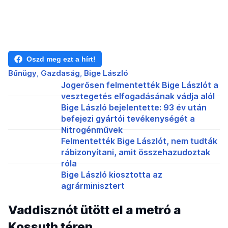
Oszd meg ezt a hírt!
Bűnügy
Gazdaság
Bige László
Jogerősen felmentették Bige Lászlót a
vesztegetés elfogadásának vádja alól
Bige László bejelentette: 93 év után
befejezi gyártói tevékenységét a
Nitrogénművek
Felmentették Bige Lászlót, nem tudták
rábizonyítani, amit összehazudoztak
róla
Bige László kiosztotta az
agrárminisztert
Vaddisznót ütött el a metró a
Kossuth téren