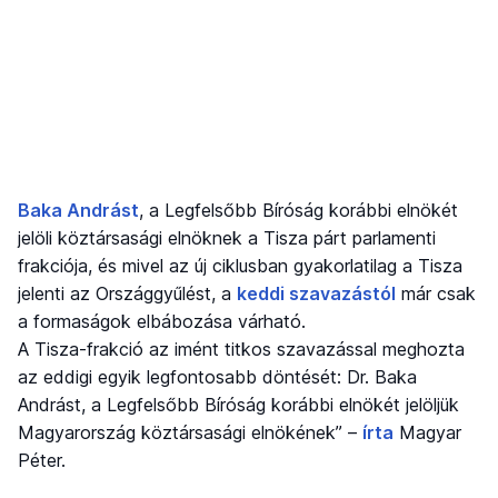
Baka Andrást
, a Legfelsőbb Bíróság korábbi elnökét
jelöli köztársasági elnöknek a Tisza párt parlamenti
frakciója, és mivel az új ciklusban gyakorlatilag a Tisza
jelenti az Országgyűlést, a
keddi szavazástól
már csak
a formaságok elbábozása várható.
A Tisza-frakció az imént titkos szavazással meghozta
az eddigi egyik legfontosabb döntését: Dr. Baka
Andrást, a Legfelsőbb Bíróság korábbi elnökét jelöljük
Magyarország köztársasági elnökének” –
írta
Magyar
Péter.