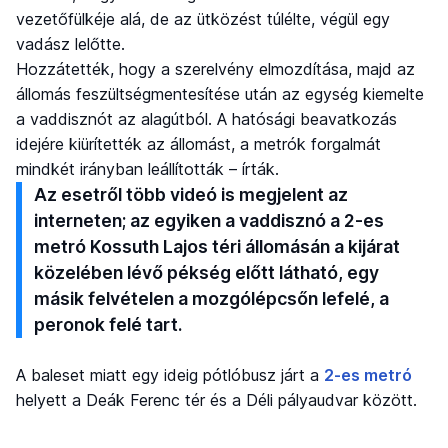
vezetőfülkéje alá, de az ütközést túlélte, végül egy
vadász lelőtte.
Hozzátették, hogy a szerelvény elmozdítása, majd az
állomás feszültségmentesítése után az egység kiemelte
a vaddisznót az alagútból. A hatósági beavatkozás
idejére kiürítették az állomást, a metrók forgalmát
mindkét irányban leállították – írták.
Az esetről több videó is megjelent az
interneten; az egyiken a vaddisznó a 2-es
metró Kossuth Lajos téri állomásán a kijárat
közelében lévő pékség előtt látható, egy
másik felvételen a mozgólépcsőn lefelé, a
peronok felé tart.
A baleset miatt egy ideig pótlóbusz járt a
2-es metró
helyett a Deák Ferenc tér és a Déli pályaudvar között.