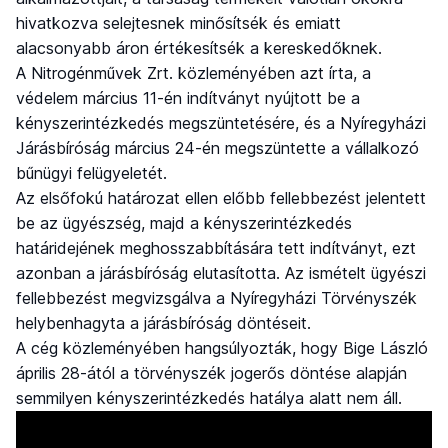
hivatkozva selejtesnek minősítsék és emiatt
alacsonyabb áron értékesítsék a kereskedőknek.
A Nitrogénművek Zrt. közleményében azt írta, a
védelem március 11-én indítványt nyújtott be a
kényszerintézkedés megszüntetésére, és a Nyíregyházi
Járásbíróság március 24-én megszüntette a vállalkozó
bűnügyi felügyeletét.
Az elsőfokú határozat ellen előbb fellebbezést jelentett
be az ügyészség, majd a kényszerintézkedés
határidejének meghosszabbítására tett indítványt, ezt
azonban a járásbíróság elutasította. Az ismételt ügyészi
fellebbezést megvizsgálva a Nyíregyházi Törvényszék
helybenhagyta a járásbíróság döntéseit.
A cég közleményében hangsúlyozták, hogy Bige László
április 28-ától a törvényszék jogerős döntése alapján
semmilyen kényszerintézkedés hatálya alatt nem áll.