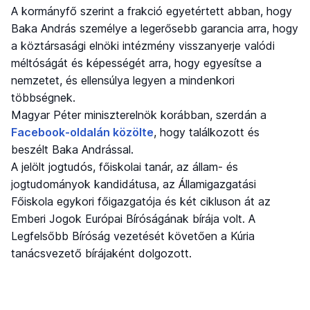
A kormányfő szerint a frakció egyetértett abban, hogy
Baka András személye a legerősebb garancia arra, hogy
a köztársasági elnöki intézmény visszanyerje valódi
méltóságát és képességét arra, hogy egyesítse a
nemzetet, és ellensúlya legyen a mindenkori
többségnek.
Magyar Péter miniszterelnök korábban, szerdán a
Facebook-oldalán közölte
, hogy találkozott és
beszélt Baka Andrással.
A jelölt jogtudós, főiskolai tanár, az állam- és
jogtudományok kandidátusa, az Államigazgatási
Főiskola egykori főigazgatója és két cikluson át az
Emberi Jogok Európai Bíróságának bírája volt. A
Legfelsőbb Bíróság vezetését követően a Kúria
tanácsvezető bírájaként dolgozott.