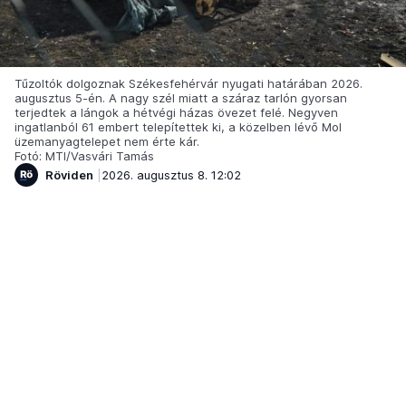
Tűzoltók dolgoznak Székesfehérvár nyugati határában 2026.
augusztus 5-én. A nagy szél miatt a száraz tarlón gyorsan
terjedtek a lángok a hétvégi házas övezet felé. Negyven
ingatlanból 61 embert telepítettek ki, a közelben lévő Mol
üzemanyagtelepet nem érte kár.
Fotó: MTI/Vasvári Tamás
Röviden
2026. augusztus 8. 12:02