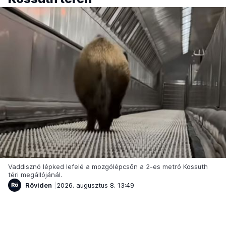
Vaddisznó lépked lefelé a mozgólépcsőn a 2-es metró Kossuth
téri megállójánál.
Röviden
2026. augusztus 8. 13:49