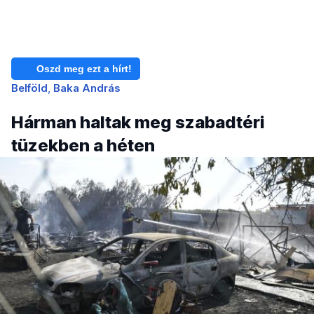
Oszd meg ezt a hírt!
Belföld
Baka András
Hárman haltak meg szabadtéri
tüzekben a héten