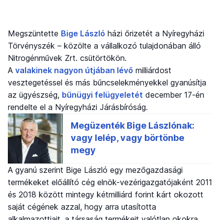
Megszüntette
Bige László
házi őrizetét a Nyíregyházi
Törvényszék – közölte a vállalkozó tulajdonában álló
Nitrogénművek Zrt. csütörtökön.
A
valakinek nagyon útjában lévő
milliárdost
vesztegetéssel és más bűncselekményekkel gyanúsítja
az ügyészség,
bűnügyi felügyeletét
december 17-én
rendelte el a Nyíregyházi Járásbíróság.
A gyanú szerint Bige László egy mezőgazdasági
termékeket előállító cég elnök-vezérigazgatójaként 2011
és 2018 között mintegy kétmilliárd forint kárt okozott
saját cégének azzal, hogy arra utasította
alkalmazottjait, a társaság termékeit valótlan okokra