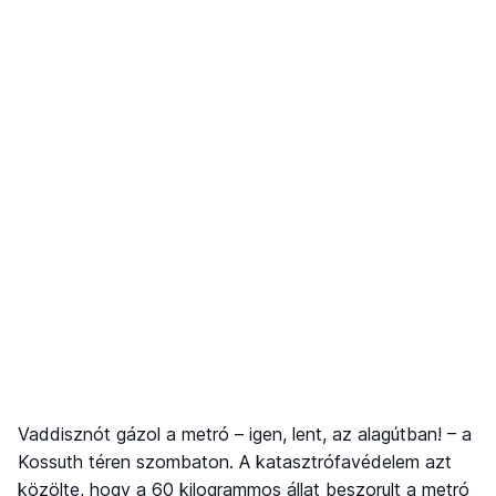
Vaddisznót gázol a metró – igen, lent, az alagútban! – a
Kossuth téren szombaton. A katasztrófavédelem azt
közölte, hogy a 60 kilogrammos állat beszorult a metró