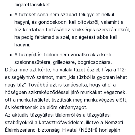
cigarettacsikket.
A tüzeket soha nem szabad felügyelet nélkül
hagyni, és gondoskodni kell oltóvízről, valamint a
tűz kordában tartásához szükséges szerszámokról,
ha pedig feltámad a szél, az égetést abba kell
hagyni.
A tűzgyújtási tilalom nem vonatkozik a kerti
szalonnasütésre, grillezésre, bográcsozásra.
Dóka Imre azt kérte, ha valaki tüzet észlel, hívja a 112-
es segélyhívó számot, mert „kis tűzből is gyorsan lehet
nagy tűz”. Továbbá azt is tanácsolta, hogy ahol a
hőségben szikraképződéssel járó munkákat végeznek,
ott a munkaterületet tisztítsák meg munkavégzés előtt,
és készítsenek be előre oltóanyagot.
Az aktuális tűzgyújtási tilalomról és a tűzgyújtási
szabályokról a katasztrófavédelem, illetve a Nemzeti
Élelmiszerlánc-biztonsági Hivatal (NÉBIH) honlapján