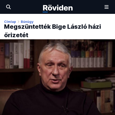
Címlap
Bűnügy
Megszüntették Bige László házi
őrizetét