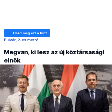
Oszd meg ezt a hírt!
Bulvár
2-es metró
Megvan, ki lesz az új köztársasági
elnök