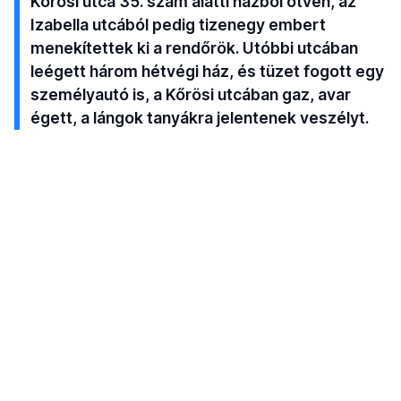
Kőrösi utca 35. szám alatti házból ötven, az
Izabella utcából pedig tizenegy embert
menekítettek ki a rendőrök. Utóbbi utcában
leégett három hétvégi ház, és tüzet fogott egy
személyautó is, a Kőrösi utcában gaz, avar
égett, a lángok tanyákra jelentenek veszélyt.