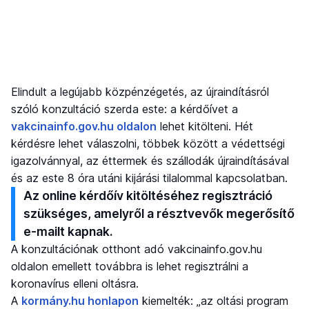
Elindult a legújabb közpénzégetés, az újraindításról
szóló konzultáció szerda este: a kérdőívet a
vakcinainfo.gov.hu oldalon
lehet kitölteni. Hét
kérdésre lehet válaszolni, többek között a védettségi
igazolvánnyal, az éttermek és szállodák újraindításával
és az este 8 óra utáni kijárási tilalommal kapcsolatban.
Az online kérdőív kitöltéséhez regisztráció
szükséges, amelyről a résztvevők megerősítő
e-mailt kapnak.
A konzultációnak otthont adó vakcinainfo.gov.hu
oldalon emellett továbbra is lehet regisztrálni a
koronavírus elleni oltásra.
A
kormány.hu honlapon
kiemelték: „az oltási program