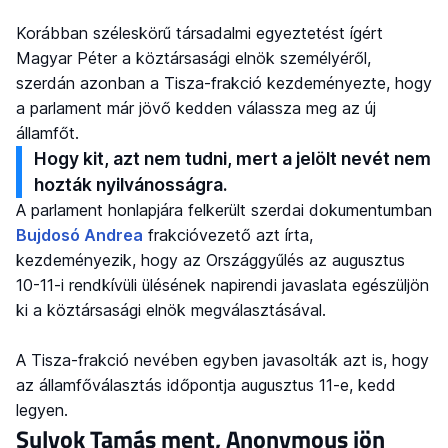
Korábban széleskörű társadalmi egyeztetést ígért
Magyar Péter a köztársasági elnök személyéről,
szerdán azonban a Tisza-frakció kezdeményezte, hogy
a parlament már jövő kedden válassza meg az új
államfőt.
Hogy kit, azt nem tudni, mert a jelölt nevét nem
hozták nyilvánosságra.
A parlament honlapjára felkerült szerdai dokumentumban
Bujdosó Andrea
frakcióvezető azt írta,
kezdeményezik, hogy az Országgyűlés az augusztus
10-11-i rendkívüli ülésének napirendi javaslata egészüljön
ki a köztársasági elnök megválasztásával.
A Tisza-frakció nevében egyben javasolták azt is, hogy
az államfőválasztás időpontja augusztus 11-e, kedd
legyen.
Sulyok Tamás ment, Anonymous jön