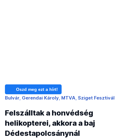
Oszd meg ezt a hírt!
Bulvár
Gerendai Károly
MTVA
Sziget Fesztivál
Felszálltak a honvédség
helikopterei, akkora a baj
Dédestapolcsánynál