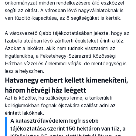
önkormányzat minden rendelkezésére álló eszközzel
segíti az oltást. A városban lévő nagyvállalatoknak is
van tűzoltó-kapacitása, az ő segítségüket is kérték.
A városvezető újabb tájékoztatásában jelezte, hogy az
Izabella utcában lévő zártkerti épületeket érinti a tűz.
Azokat a lakókat, akik nem tudnak visszatérni az
ingatlanukba, a Feketehegy-Szárazréti Közösségi
Házban vízzel és élelemmel várják, de mentőegység is
lesz a helyszínen.
Hatvanegy embert kellett kimenekíteni,
három hétvégi ház leégett
Azt is közölte, ha szükséges lenne, a tankerületi
kollégiumokban fognak éjszakára szállást adni az
érintett lakóknak.
A katasztrófavédelem legfrissebb
tájékoztatása szerint 150 hektáron van tűz, a