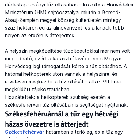
dédestapolcsányi tűz oltásában – közölte a Honvédelmi
Minisztérium (HM) sajtóosztálya, miután a Borsod-
Abaúj-Zemplén megyei község külterületén mintegy
száz hektáron ég az aljnövényzet, és a lángok több
helyen az erdőre is átterjedtek.
A helyszín megközelítése tűzoltóautókkal már nem volt
megoldható, ezért a katasztrófavédelem a Magyar
Honvédség légi támogatását kérte a tűz oltásához. A
katonai helikopterek úton vannak a helyszínre, és
rövidesen megkezdik a tűz oltását – áll az MTI-nek
megküldött tájékoztatásban.
Hozzátették: a helikopterek szükség esetén a
székesfehérvári tűz oltásában is segítséget nyújtanak.
Székesfehérvárnál a tűz egy hétvégi
házas övezetre is átterjedt
Székesfehérvár
határában a tarló ég, és a tűz egy