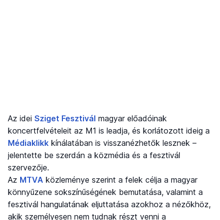
Az idei
Sziget Fesztivál
magyar előadóinak
koncertfelvételeit az M1 is leadja, és korlátozott ideig a
Médiaklikk
kínálatában is visszanézhetők lesznek –
jelentette be szerdán a közmédia és a fesztivál
szervezője.
Az
MTVA
közleménye szerint a felek célja a magyar
könnyűzene sokszínűségének bemutatása, valamint a
fesztivál hangulatának eljuttatása azokhoz a nézőkhöz,
akik személyesen nem tudnak részt venni a