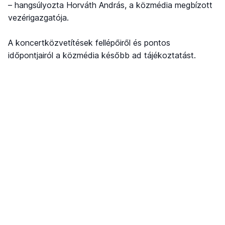
– hangsúlyozta Horváth András, a közmédia megbízott
vezérigazgatója.
A koncertközvetítések fellépőiről és pontos
időpontjairól a közmédia később ad tájékoztatást.