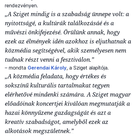
rendezvényen.
„A Sziget mindig is a szabadság ünnepe volt: a
nyitottságé, a kultúrák találkozásáé és a
művészi önkifejezésé. Örülünk annak, hogy
ezek az élmények idén azokhoz is eljuthatnak a
közmédia segítségével, akik személyesen nem
tudnak részt venni a fesztiválon.”
– mondta
Gerendai Károly
, a Sziget alapítója.
„A közmédia feladata, hogy értékes és
sokszínű kulturális tartalmakat tegyen
elérhetővé mindenki számára. A Sziget magyar
előadóinak koncertjei kiválóan megmutatják a
hazai könnyűzene gazdagságát és azt a
kreatív szabadságot, amelyből ezek az
alkotások megszületnek.”