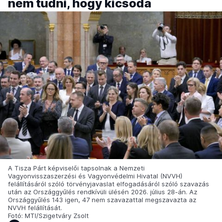
nem tudni, hogy kicsoda
A Tisza Párt képviselői tapsolnak a Nemzeti
Vagyonvisszaszerzési és Vagyonvédelmi Hivatal (NVVH)
felállításáról szóló törvényjavaslat elfogadásáról szóló szavazás
után az Országgyűlés rendkívüli ülésén 2026. július 28-án. Az
Országgyűlés 143 igen, 47 nem szavazattal megszavazta az
NVVH felállítását.
Fotó: MTI/Szigetváry Zsolt