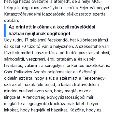
hétvégi házas övezetre is átterjedt, de a helyi MOL-
telep jelenleg nincs veszélyben – erről a Fejér Vármegyei
Katasztrófavédelmi Igazgatóság tájékoztatott szerda
délután.
Az érintett lakóknak a közeli művelődési
házban nyújtanak segítséget.
Úgy tudni, 17 gépjármű fecskendő, hat különleges jármű
és közel 70 tűzoltó van a helyszínen. A székesfehérvári
tűzoltók mellett riasztották a pétfürdői, pusztaszabolcsi,
sárbogárdi, veszprémi, érdi, tatabányai és kisbéri
hivatásos, valamint a seregélyesi önkéntes tűzoltókat is.
Cser-Palkovics András polgármester a közösségi
oldalán azt írta, hogy a tűz a szél miatt a Feketehegy-
szárazréti házak felé terjed, a katasztrófavédelem
minden erejével azon van, hogy megfékezze a
lángokat. A rendőrség elővigyázatosságból már
megkérte a legnagyobb kockázatnak kitett helyen
lakókat, hogy hagyják el házaikat. Közölte, hogy az