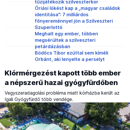
tűzijátékozik szilveszterkor
Óriási lökést kap a „magyar családok
identitása”: 7 milliárdos
főnyereménnyel jön a Szilveszteri
Szuperlottó
Meghalt egy ember, többen
megsérültek a szilveszteri
petárdázásban
Bödőcs Tibor ezúttal sem kíméli
Orbánt, aki lenyelte a perselyt
Klórmérgezést kapott több ember
a népszerű hazai gyógyfürdőben
Vegyszeradagolási probléma miatt kórházba került az
Igali Gyógyfürdő több vendége.