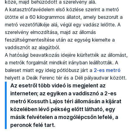
közé, majd behúzódott a szerelvény alá.
A katasztrófavédelem első közlése szerint a metró
ütötte el a 60 kilogrammos állatot, amely beszorult a
metró vezetőfülkéje alá, végül egy vadász lelőtte. A
szerelvény elmozdítása, majd az állomás
feszültségmentesítése után az egység kiemelte a
vaddisznót az alagútból.
A hatósági beavatkozás idejére kiürítették az állomást,
a metrók forgalmát mindkét irányban leállították. A
baleset miatt egy ideig pótlóbusz járt a
2-es metró
helyett a Deák Ferenc tér és a Déli pályaudvar között.
Az esetről több videó is megjelent az
interneten; az egyiken a vaddisznó a 2-es
metró Kossuth Lajos téri állomásán a kijárat
közelében lévő pékség előtt látható, egy
másik felvételen a mozgólépcsőn lefelé, a
peronok felé tart.