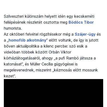
Szilveszteri különszám helyett idén egy kecskeméti
fellépésének részletét osztotta meg
Bödőcs Tibor
humorista.
Az októberi felvétel rögzítésekor még a
Szájer-ügy
és
a „
homofób alkotmány
” előtt voltunk, de így is jutott
bőven aktuálpolitika a kilenc percbe: szó esik a
videóban többek között Orbán Viktor
kórházlátogatásairól, ahogy „a pufi Rambó játssza a
katonásat”, és Müller Cecília gügyögései is
megelevenednek, miszerint „kézmosás előtt mossunk
kezet”.