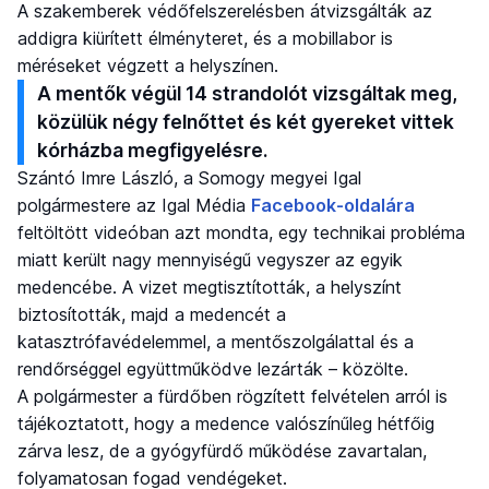
A szakemberek védőfelszerelésben átvizsgálták az
addigra kiürített élményteret, és a mobillabor is
méréseket végzett a helyszínen.
A mentők végül 14 strandolót vizsgáltak meg,
közülük négy felnőttet és két gyereket vittek
kórházba megfigyelésre.
Szántó Imre László, a Somogy megyei Igal
polgármestere az Igal Média
Facebook-oldalára
feltöltött videóban azt mondta, egy technikai probléma
miatt került nagy mennyiségű vegyszer az egyik
medencébe. A vizet megtisztították, a helyszínt
biztosították, majd a medencét a
katasztrófavédelemmel, a mentőszolgálattal és a
rendőrséggel együttműködve lezárták – közölte.
A polgármester a fürdőben rögzített felvételen arról is
tájékoztatott, hogy a medence valószínűleg hétfőig
zárva lesz, de a gyógyfürdő működése zavartalan,
folyamatosan fogad vendégeket.