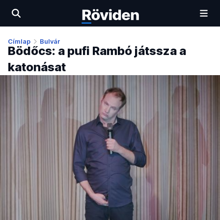
Címlap
Bulvár
Bödőcs: a pufi Rambó játssza a
katonásat