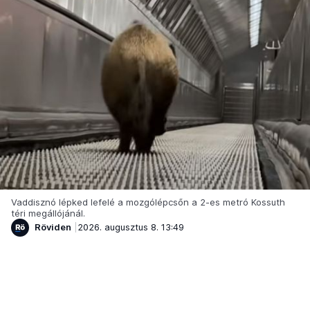
Vaddisznó lépked lefelé a mozgólépcsőn a 2-es metró Kossuth
téri megállójánál.
Röviden
2026. augusztus 8. 13:49