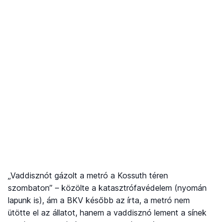
„Vaddisznót gázolt a metró a Kossuth téren
szombaton” – közölte a katasztrófavédelem (nyomán
lapunk is), ám a BKV később az írta, a metró nem
ütötte el az állatot, hanem a vaddisznó lement a sínek