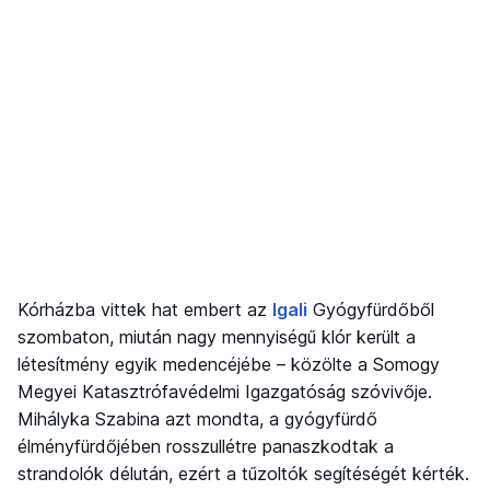
Kórházba vittek hat embert az
Igali
Gyógyfürdőből
szombaton, miután nagy mennyiségű klór került a
létesítmény egyik medencéjébe – közölte a Somogy
Megyei Katasztrófavédelmi Igazgatóság szóvivője.
Mihályka Szabina azt mondta, a gyógyfürdő
élményfürdőjében rosszullétre panaszkodtak a
strandolók délután, ezért a tűzoltók segítéségét kérték.