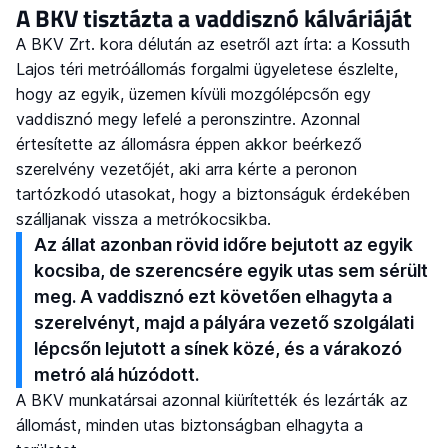
A BKV tisztázta a vaddisznó kálváriáját
A BKV Zrt. kora délután az esetről azt írta: a Kossuth
Lajos téri metróállomás forgalmi ügyeletese észlelte,
hogy az egyik, üzemen kívüli mozgólépcsőn egy
vaddisznó megy lefelé a peronszintre. Azonnal
értesítette az állomásra éppen akkor beérkező
szerelvény vezetőjét, aki arra kérte a peronon
tartózkodó utasokat, hogy a biztonságuk érdekében
szálljanak vissza a metrókocsikba.
Az állat azonban rövid időre bejutott az egyik
kocsiba, de szerencsére egyik utas sem sérült
meg. A vaddisznó ezt követően elhagyta a
szerelvényt, majd a pályára vezető szolgálati
lépcsőn lejutott a sínek közé, és a várakozó
metró alá húzódott.
A BKV munkatársai azonnal kiürítették és lezárták az
állomást, minden utas biztonságban elhagyta a