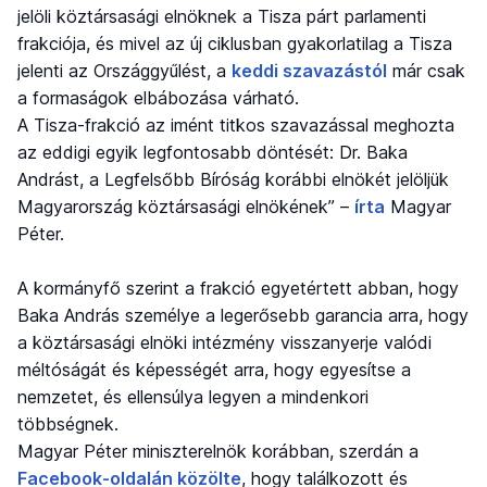
jelöli köztársasági elnöknek a Tisza párt parlamenti
frakciója, és mivel az új ciklusban gyakorlatilag a Tisza
jelenti az Országgyűlést, a
keddi szavazástól
már csak
a formaságok elbábozása várható.
A Tisza-frakció az imént titkos szavazással meghozta
az eddigi egyik legfontosabb döntését: Dr. Baka
Andrást, a Legfelsőbb Bíróság korábbi elnökét jelöljük
Magyarország köztársasági elnökének” –
írta
Magyar
Péter.
A kormányfő szerint a frakció egyetértett abban, hogy
Baka András személye a legerősebb garancia arra, hogy
a köztársasági elnöki intézmény visszanyerje valódi
méltóságát és képességét arra, hogy egyesítse a
nemzetet, és ellensúlya legyen a mindenkori
többségnek.
Magyar Péter miniszterelnök korábban, szerdán a
Facebook-oldalán közölte
, hogy találkozott és