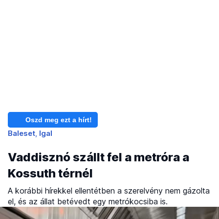
Oszd meg ezt a hírt!
Baleset
Igal
Vaddisznó szállt fel a metróra a
Kossuth térnél
A korábbi hírekkel ellentétben a szerelvény nem gázolta
el, és az állat betévedt egy metrókocsiba is.