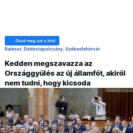
Oszd meg ezt a hírt!
Baleset
Dédestapolcsány
Székesfehérvár
Kedden megszavazza az
Országgyűlés az új államfőt, akiről
nem tudni, hogy kicsoda