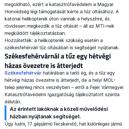
megoldható, ezért a katasztrófavédelem a Magyar
Honvédség légi támogatását kérte a tűz oltásához. A
katonai helikopterek úton vannak a helyszínre, és
rövidesen megkezdik a tűz oltását – áll az MTI-nek
megküldött tájékoztatásban.
Hozzátették: a helikopterek szükség esetén a
székesfehérvári tűz oltásában is segítséget nyújtanak.
Székesfehérvárnál a tűz egy hétvégi
házas övezetre is átterjedt
Székesfehérvár
határában a tarló ég, és a tűz egy
hétvégi házas övezetre is átterjedt, de a helyi MOL-
telep jelenleg nincs veszélyben – erről a Fejér Vármegyei
Katasztrófavédelmi Igazgatóság tájékoztatott szerda
délután.
Az érintett lakóknak a közeli művelődési
házban nyújtanak segítséget.
Úgy tudni, 17 gépjármű fecskendő, hat különleges jármű