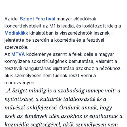
Az idei
Sziget Fesztivál
magyar előadóinak
koncertfelvételeit az M1 is leadja, és korlátozott ideig a
Médiaklikk
kínálatában is visszanézhetők lesznek –
jelentette be szerdán a közmédia és a fesztivál
szervezője.
Az
MTVA
közleménye szerint a felek célja a magyar
könnyűzene sokszínűségének bemutatása, valamint a
fesztivál hangulatának eljuttatása azokhoz a nézőkhöz,
akik személyesen nem tudnak részt venni a
rendezvényen.
„A Sziget mindig is a szabadság ünnepe volt: a
nyitottságé, a kultúrák találkozásáé és a
művészi önkifejezésé. Örülünk annak, hogy
ezek az élmények idén azokhoz is eljuthatnak a
közmédia segítségével, akik személyesen nem