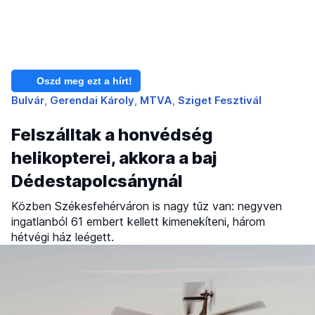
Oszd meg ezt a hírt!
Bulvár
Gerendai Károly
MTVA
Sziget Fesztivál
Felszálltak a honvédség
helikopterei, akkora a baj
Dédestapolcsánynál
Közben Székesfehérváron is nagy tűz van: negyven
ingatlanból 61 embert kellett kimenekíteni, három
hétvégi ház leégett.