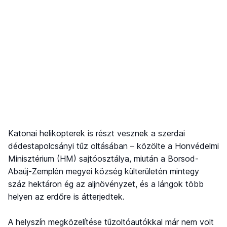
Katonai helikopterek is részt vesznek a szerdai
dédestapolcsányi tűz oltásában – közölte a Honvédelmi
Minisztérium (HM) sajtóosztálya, miután a Borsod-
Abaúj-Zemplén megyei község külterületén mintegy
száz hektáron ég az aljnövényzet, és a lángok több
helyen az erdőre is átterjedtek.
A helyszín megközelítése tűzoltóautókkal már nem volt