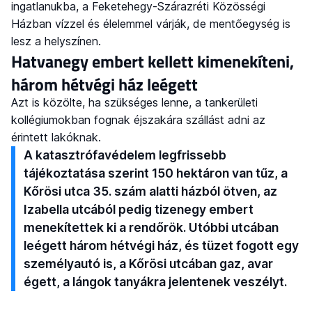
ingatlanukba, a Feketehegy-Szárazréti Közösségi
Házban vízzel és élelemmel várják, de mentőegység is
lesz a helyszínen.
Hatvanegy embert kellett kimenekíteni,
három hétvégi ház leégett
Azt is közölte, ha szükséges lenne, a tankerületi
kollégiumokban fognak éjszakára szállást adni az
érintett lakóknak.
A katasztrófavédelem legfrissebb
tájékoztatása szerint 150 hektáron van tűz, a
Kőrösi utca 35. szám alatti házból ötven, az
Izabella utcából pedig tizenegy embert
menekítettek ki a rendőrök. Utóbbi utcában
leégett három hétvégi ház, és tüzet fogott egy
személyautó is, a Kőrösi utcában gaz, avar
égett, a lángok tanyákra jelentenek veszélyt.