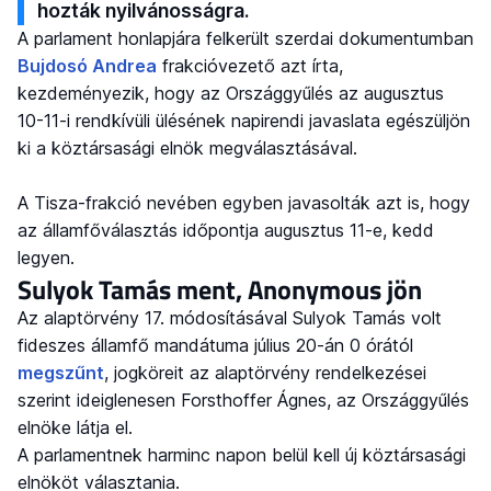
hozták nyilvánosságra.
A parlament honlapjára felkerült szerdai dokumentumban
Bujdosó Andrea
frakcióvezető azt írta,
kezdeményezik, hogy az Országgyűlés az augusztus
10-11-i rendkívüli ülésének napirendi javaslata egészüljön
ki a köztársasági elnök megválasztásával.
A Tisza-frakció nevében egyben javasolták azt is, hogy
az államfőválasztás időpontja augusztus 11-e, kedd
legyen.
Sulyok Tamás ment, Anonymous jön
Az alaptörvény 17. módosításával Sulyok Tamás volt
fideszes államfő mandátuma július 20-án 0 órától
megszűnt
, jogköreit az alaptörvény rendelkezései
szerint ideiglenesen Forsthoffer Ágnes, az Országgyűlés
elnöke látja el.
A parlamentnek harminc napon belül kell új köztársasági
elnököt választania.