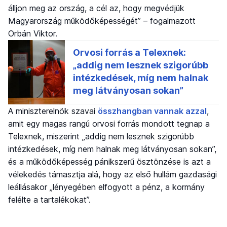
álljon meg az ország, a cél az, hogy megvédjük
Magyarország működőképességét” – fogalmazott
Orbán Viktor.
A miniszterelnök szavai
összhangban vannak azzal
,
amit egy magas rangú orvosi forrás mondott tegnap a
Telexnek, miszerint „addig nem lesznek szigorúbb
intézkedések, míg nem halnak meg látványosan sokan”,
és a működőképesség pánikszerű ösztönzése is azt a
vélekedés támasztja alá, hogy az első hullám gazdasági
leállásakor „lényegében elfogyott a pénz, a kormány
felélte a tartalékokat”.