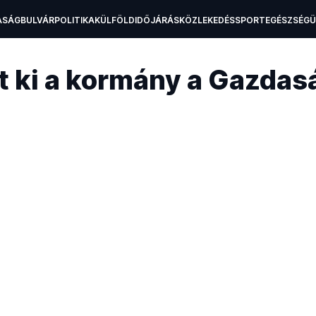
ASÁG
BULVÁR
POLITIKA
KÜLFÖLD
IDŐJÁRÁS
KÖZLEKEDÉS
SPORT
EGÉSZSÉG
H
nt ki a kormány a Gazda