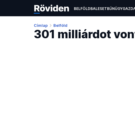
BELFÖLD
BALESET
BŰNÜGY
GAZD
ÉLETMÓD
KULTÚRA
OKTATÁS
TEC
Címlap
Belföld
301 milliárdot vo