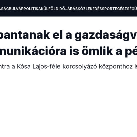
ASÁG
BULVÁR
POLITIKA
KÜLFÖLD
IDŐJÁRÁS
KÖZLEKEDÉS
SPORT
EGÉSZSÉG
H
ppantanak el a gazdaságv
unikációra is ömlik a p
intra a Kósa Lajos-féle korcsolyázó központhoz i