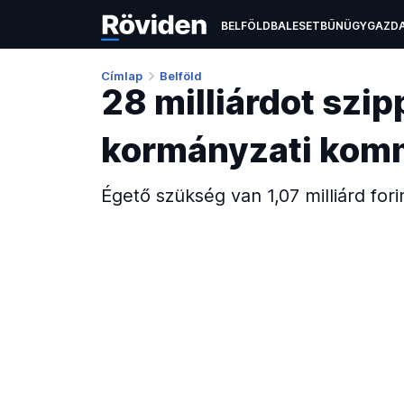
BELFÖLD
BALESET
BŰNÜGY
GAZD
ÉLETMÓD
KULTÚRA
OKTATÁS
TEC
Címlap
Belföld
28 milliárdot szi
kormányzati komm
Égető szükség van 1,07 milliárd for