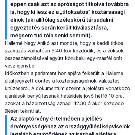
éppen csak azt az apróságot titkolva továbbra
is, hogy ki lesz ez a „titokzatos” köztársasági
elnök (aki állítólag széleskörű társadalmi
egyeztetés során került kiválasztásra,
mégsem tud róla senki semmit).
Hallerné Nagy Anikó azt mondta, hogy a keddi titkos
szavazás várhatóan 9:40-kor kezdődik, és a voksok
összeszámolásával együtt körülbelül egy-másfél órát
vesz igénybe.
Időközben a parlament honlapjára felkerült a Hallerné
által jegyzett döntés a köztársaságielnök-választás
kitűzéséről. A dokumentum szerint a jelölésre vonatkozó
ajánlások benyújtásának határideje jövő hétfő 10 óra,
azokat a házbizottság aznapi, 12.30 órakor kezdődő
ülésén tekinti át.
Az alaptörvény értelmében a jelölés
érvényességéhez az országgyűlési képviselők
legalább egyötödének az írásbeli ajánlása