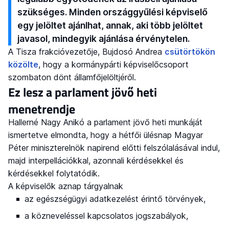
szükséges. Minden országgyűlési képviselő
egy jelöltet ajánlhat, annak, aki több jelöltet
javasol, mindegyik ajánlása érvénytelen.
A Tisza frakcióvezetője, Bujdosó Andrea
csütörtökön
közölte
, hogy a kormánypárti képviselőcsoport
szombaton dönt államfőjelöltjéről.
Ez lesz a parlament jövő heti
menetrendje
Hallerné Nagy Anikó a parlament jövő heti munkáját
ismertetve elmondta, hogy a hétfői ülésnap Magyar
Péter miniszterelnök napirend előtti felszólalásával indul,
majd interpellációkkal, azonnali kérdésekkel és
kérdésekkel folytatódik.
A képviselők aznap tárgyalnak
az egészségügyi adatkezelést érintő törvények,
a közneveléssel kapcsolatos jogszabályok,