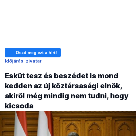
Oszd meg ezt a hírt!
Időjárás
zivatar
Esküt tesz és beszédet is mond
kedden az új köztársasági elnök,
akiről még mindig nem tudni, hogy
kicsoda