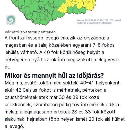
Várható zivatarok pénteken.
A fronttal frissebb levegő érkezik az országba: a
magasban és a talaj közelében egyaránt 7–8 fokos
lehűlés várható. A 40 fok körüli hőség helyét a
hétvégére a nyárhoz inkább megszokott meleg veszi
át.
Mikor és mennyit hűl az időjárás?
Még ma, csütörtökön még sokfelé 40–41, helyenként
akár 42 Celsius-fokot is mérhetnek, pénteken a
csúcshőmérsékletek már 30 és 39 fok közé
csökkennek, szombaton pedig tovább mérséklődik a
meleg: a legmagasabb értékek 28 és 33 fok között
alakulnak, hajnalban több helyen ismét 20 fok alá hűlhet
a levegő.