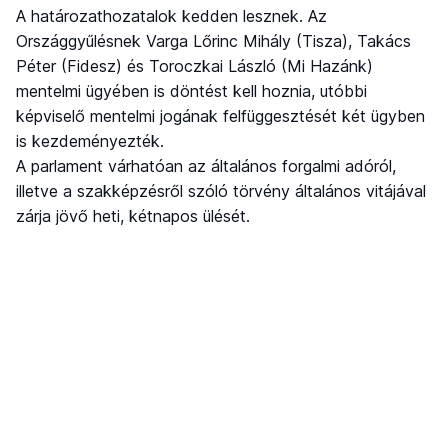
A határozathozatalok kedden lesznek. Az
Országgyűlésnek Varga Lőrinc Mihály (Tisza), Takács
Péter (Fidesz) és Toroczkai László (Mi Hazánk)
mentelmi ügyében is döntést kell hoznia, utóbbi
képviselő mentelmi jogának felfüggesztését két ügyben
is kezdeményezték.
A parlament várhatóan az általános forgalmi adóról,
illetve a szakképzésről szóló törvény általános vitájával
zárja jövő heti, kétnapos ülését.