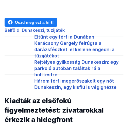
Oszd meg ezt a hírt!
Belföld
Dunakeszi
tűzijáték
Eltűnt egy férfi a Dunában
Karácsony Gergely felrúgta a
darázsfészket: el kellene engedni a
tűzijátékot
Rejtélyes gyilkosság Dunakeszin: egy
parkoló autóban találtak rá a
holttestre
Három férfi megerőszakolt egy nőt
Dunakeszin, egy kisfiú is végignézte
Kiadták az elsőfokú
figyelmeztetést: zivatarokkal
érkezik a hidegfront