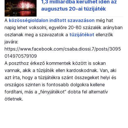
A
közösségioldalon indított szavazáson
még hat
napig lehet voksolni, egyelőre 20-80 százalék arányban
oszlanak meg a szavazatok a
tűzijátékot
ellenzők
javára:
https://www.facebook.com/csaba.diossi.7/posts/3095
014970579109
A poszthoz érkező kommentek között is sokan
vannak, akik a tűzijáték ellen kardoskodnak. Van, aki
azt írta, hogy a tűzijátékra szánt összegeket helyi és
országos szinten is fontosabb dolgokra kellene
fordítani, más a „fényjátékot” dobta fel alternatív
ötletnek.