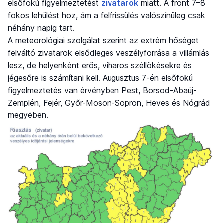
elsőfokú figyelmeztetést
zivatarok
miatt. A front 7–8
fokos lehűlést hoz, ám a felfrissülés valószínűleg csak
néhány napig tart.
A meteorológiai szolgálat szerint az extrém hőséget
felváltó zivatarok elsődleges veszélyforrása a villámlás
lesz, de helyenként erős, viharos széllökésekre és
jégesőre is számítani kell. Augusztus 7-én elsőfokú
figyelmeztetés van érvényben Pest, Borsod-Abaúj-
Zemplén, Fejér, Győr-Moson-Sopron, Heves és Nógrád
megyében.