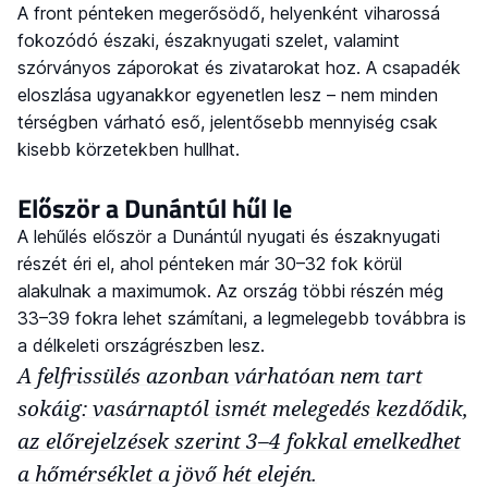
A front pénteken megerősödő, helyenként viharossá
fokozódó északi, északnyugati szelet, valamint
szórványos záporokat és zivatarokat hoz. A csapadék
eloszlása ugyanakkor egyenetlen lesz – nem minden
térségben várható eső, jelentősebb mennyiség csak
kisebb körzetekben hullhat.
Először a Dunántúl hűl le
A lehűlés először a Dunántúl nyugati és északnyugati
részét éri el, ahol pénteken már 30–32 fok körül
alakulnak a maximumok. Az ország többi részén még
33–39 fokra lehet számítani, a legmelegebb továbbra is
a délkeleti országrészben lesz.
A felfrissülés azonban várhatóan nem tart
sokáig: vasárnaptól ismét melegedés kezdődik,
az előrejelzések szerint 3–4 fokkal emelkedhet
a hőmérséklet a jövő hét elején.