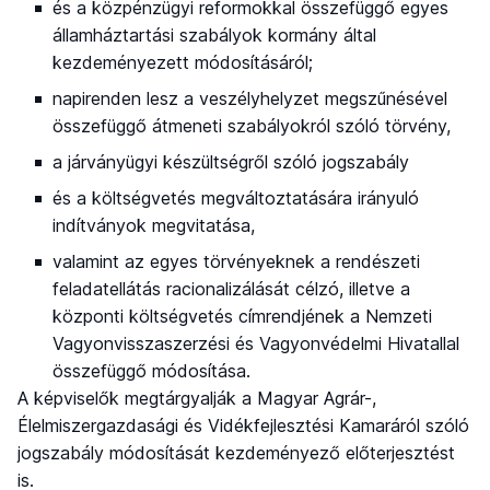
és a közpénzügyi reformokkal összefüggő egyes
államháztartási szabályok kormány által
kezdeményezett módosításáról;
napirenden lesz a veszélyhelyzet megszűnésével
összefüggő átmeneti szabályokról szóló törvény,
a járványügyi készültségről szóló jogszabály
és a költségvetés megváltoztatására irányuló
indítványok megvitatása,
valamint az egyes törvényeknek a rendészeti
feladatellátás racionalizálását célzó, illetve a
központi költségvetés címrendjének a Nemzeti
Vagyonvisszaszerzési és Vagyonvédelmi Hivatallal
összefüggő módosítása.
A képviselők megtárgyalják a Magyar Agrár-,
Élelmiszergazdasági és Vidékfejlesztési Kamaráról szóló
jogszabály módosítását kezdeményező előterjesztést
is.