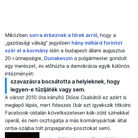
Miközben
sorra érkeznek a hírek arról
, hogy a
„gazdasági válság” jegyében
hány milliárd forintot
szór el a kormány
idén a budapesti állami augusztus
20-i ünnepségre,
Dunakeszin
a polgármester gondolt
egy merészet, és előhúzta a demokrácia egyik különös
intézményét:
szavazásra bocsátotta a helyieknek, hogy
legyen-e tűzijáték vagy sem.
A várost 2010 óta irányító Dióssi Csabától ez azért is
meglepő lépés, mert fideszes (bár ezt igyekszik titkolni:
Facebook-oldalán következetesen kék-zöld színekkel
operál, és nem osztogatja a más kormánypártiak által
orrba-szájba tolt propaganda-posztokat sem).