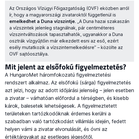
Az Országos Vízügyi Főigazgatóság (OVF) eközben arról
ír, hogy a magyarországi zivataroktól függetlenül is
emelkedhet a Duna vízszintje
. „A Duna hazai szakaszán
a vízszintek jelenleg stagnálnak, pár centiméteres
vízszintváltozások tapasztalhatók, ugyanakkor a Duna
osztrák vízgyűjtőin már elkezdett esni az eső, ezért
esély mutatkozik a vízszintemelkedésre” – közölte az
OVF sajtóosztálya.
Mit jelent az elsőfokú figyelmeztetés?
A HungaroMet háromfokozatú figyelmeztetési
rendszert alkalmaz. Az elsőfokú (sárga) figyelmeztetés
azt jelzi, hogy az adott időjárási jelenség – jelen esetben
a zivatar – várhatóan előfordul a térségben, és kisebb
károk, balesetek lehetségesek. A figyelmeztetett
területeken tartózkodóknak érdemes kerülni a
szabadban való tartózkodást villámlás idején, fedett
helyen várni a zivatar elvonulását, és óvni az
értéktárgyakat az esetleges jégesőtől.