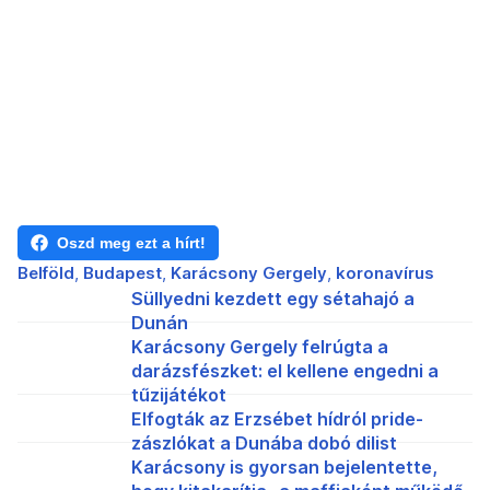
Oszd meg ezt a hírt!
Belföld
Budapest
Karácsony Gergely
koronavírus
Süllyedni kezdett egy sétahajó a
Dunán
Karácsony Gergely felrúgta a
darázsfészket: el kellene engedni a
tűzijátékot
Elfogták az Erzsébet hídról pride-
zászlókat a Dunába dobó dilist
Karácsony is gyorsan bejelentette,