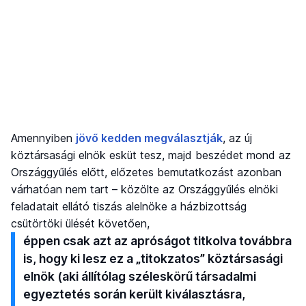
Amennyiben
jövő kedden megválasztják
, az új
köztársasági elnök esküt tesz, majd beszédet mond az
Országgyűlés előtt, előzetes bemutatkozást azonban
várhatóan nem tart – közölte az Országgyűlés elnöki
feladatait ellátó tiszás alelnöke a házbizottság
csütörtöki ülését követően,
éppen csak azt az apróságot titkolva továbbra
is, hogy ki lesz ez a „titokzatos” köztársasági
elnök (aki állítólag széleskörű társadalmi
egyeztetés során került kiválasztásra,