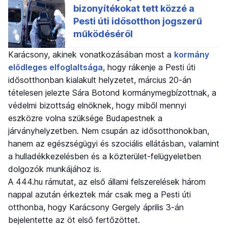
Karácsony, akinek vonatkozásában most a
kormány
elődleges elfoglaltsága
, hogy rákenje a Pesti úti
idősotthonban kialakult helyzetet, március 20-án
tételesen jelezte Sára Botond kormánymegbízottnak, a
védelmi bizottság elnöknek, hogy miből mennyi
eszközre volna szüksége Budapestnek a
járványhelyzetben. Nem csupán az idősotthonokban,
hanem az egészségügyi és szociális ellátásban, valamint
a hulladékkezelésben és a közterület-felügyeletben
dolgozók munkájához is.
A 444.hu rámutat, az első állami felszerelések három
nappal azután érkeztek már csak meg a Pesti úti
otthonba, hogy Karácsony Gergely április 3-án
bejelentette az öt első fertőzöttet.