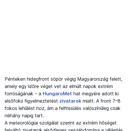
Pénteken hidegfront söpör végig Magyarország felett,
amely egy időre véget vet az elmúlt napok extrém
forróságának – a
HungaroMet
hat megyére adott ki
elsőfokú figyelmeztetést
zivatarok
miatt. A front 7–8
fokos lehűlést hoz, ám a felfrissülés valószínűleg csak
néhány napig tart.
A meteorológiai szolgálat szerint az extrém hőséget
felváltó zivatarok elsődleges veszélyforrása a villámlás