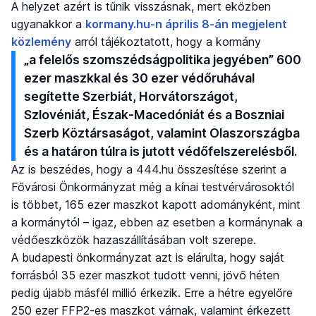
A helyzet azért is tűnik visszásnak, mert eközben
ugyanakkor a
kormany.hu-n április 8-án megjelent
közlemény
arról tájékoztatott, hogy a kormány
„a felelős szomszédságpolitika jegyében” 600
ezer maszkkal és 30 ezer védőruhával
segítette Szerbiát, Horvátországot,
Szlovéniát, Észak-Macedóniát és a Boszniai
Szerb Köztársaságot, valamint Olaszországba
és a határon túlra is jutott védőfelszerelésből.
Az is beszédes, hogy a 444.hu összesítése szerint a
Fővárosi Önkormányzat még a kínai testvérvárosoktól
is többet, 165 ezer maszkot kapott adományként, mint
a kormánytól – igaz, ebben az esetben a kormánynak a
védőeszközök hazaszállításában volt szerepe.
A budapesti önkormányzat azt is elárulta, hogy saját
forrásból 35 ezer maszkot tudott venni, jövő héten
pedig újabb másfél millió érkezik. Erre a hétre egyelőre
250 ezer FFP2-es maszkot várnak, valamint érkezett