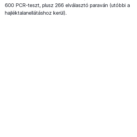
600 PCR-teszt, plusz 266 elválasztó paraván (utóbbi a
hajléktalanellátáshoz kerül).