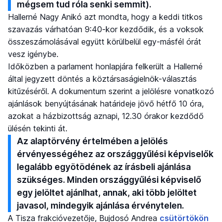
mégsem tud róla senki semmit).
Hallerné Nagy Anikó azt mondta, hogy a keddi titkos
szavazás várhatóan 9:40-kor kezdődik, és a voksok
összeszámolásával együtt körülbelül egy-másfél órát
vesz igénybe.
Időközben a parlament honlapjára felkerült a Hallerné
által jegyzett döntés a köztársaságielnök-választás
kitűzéséről. A dokumentum szerint a jelölésre vonatkozó
ajánlások benyújtásának határideje jövő hétfő 10 óra,
azokat a házbizottság aznapi, 12.30 órakor kezdődő
ülésén tekinti át.
Az alaptörvény értelmében a jelölés
érvényességéhez az országgyűlési képviselők
legalább egyötödének az írásbeli ajánlása
szükséges. Minden országgyűlési képviselő
egy jelöltet ajánlhat, annak, aki több jelöltet
javasol, mindegyik ajánlása érvénytelen.
A Tisza frakcióvezetője, Bujdosó Andrea
csütörtökön