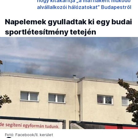
hogy kitakarítja „a maffiaként működő
alvállalkozói hálózatokat” Budapestről
Napelemek gyulladtak ki egy budai
sportlétesítmény tetején
Fotó: Facebook/II. kerület