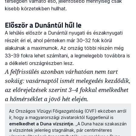
térségben várható eső, jelentősebb mennyiség csak
kisebb körzetekben hullhat.
Először a Dunántúl hűl le
A lehűlés először a Dunántúl nyugati és északnyugati
részét éri el, ahol pénteken már 30–32 fok körül
alakulnak a maximumok. Az ország többi részén még
33–39 fokra lehet számítani, a legmelegebb továbbra is
a délkeleti országrészben lesz.
A felfrissülés azonban várhatóan nem tart
sokáig: vasárnaptól ismét melegedés kezdődik,
az előrejelzések szerint 3–4 fokkal emelkedhet
a hőmérséklet a jövő hét elején.
Az Országos Vízügyi Főigazgatóság (OVF) eközben arról
ír, hogy a magyarországi zivataroktól függetlenül is
emelkedhet a Duna vízszintje
. „A Duna hazai szakaszán
a vízszintek jelenleg stagnálnak, pár centiméteres