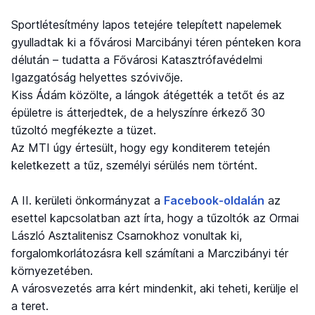
Sportlétesítmény lapos tetejére telepített napelemek
gyulladtak ki a fővárosi Marcibányi téren pénteken kora
délután – tudatta a Fővárosi Katasztrófavédelmi
Igazgatóság helyettes szóvivője.
Kiss Ádám közölte, a lángok átégették a tetőt és az
épületre is átterjedtek, de a helyszínre érkező 30
tűzoltó megfékezte a tüzet.
Az MTI úgy értesült, hogy egy konditerem tetején
keletkezett a tűz, személyi sérülés nem történt.
A II. kerületi önkormányzat a
Facebook-oldalán
az
esettel kapcsolatban azt írta, hogy a tűzoltók az Ormai
László Asztalitenisz Csarnokhoz vonultak ki,
forgalomkorlátozásra kell számítani a Marczibányi tér
környezetében.
A városvezetés arra kért mindenkit, aki teheti, kerülje el
a teret.