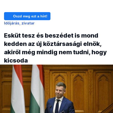
Oszd meg ezt a hírt!
Időjárás
zivatar
Esküt tesz és beszédet is mond
kedden az új köztársasági elnök,
akiről még mindig nem tudni, hogy
kicsoda