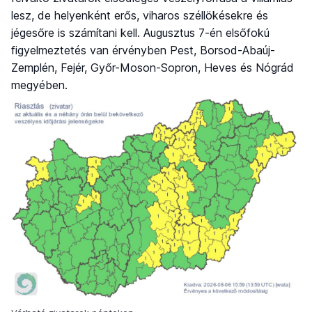
lesz, de helyenként erős, viharos széllökésekre és
jégesőre is számítani kell. Augusztus 7-én elsőfokú
figyelmeztetés van érvényben Pest, Borsod-Abaúj-
Zemplén, Fejér, Győr-Moson-Sopron, Heves és Nógrád
megyében.