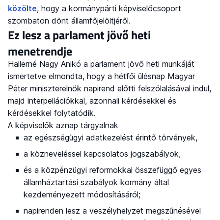
közölte
, hogy a kormánypárti képviselőcsoport
szombaton dönt államfőjelöltjéről.
Ez lesz a parlament jövő heti
menetrendje
Hallerné Nagy Anikó a parlament jövő heti munkáját
ismertetve elmondta, hogy a hétfői ülésnap Magyar
Péter miniszterelnök napirend előtti felszólalásával indul,
majd interpellációkkal, azonnali kérdésekkel és
kérdésekkel folytatódik.
A képviselők aznap tárgyalnak
az egészségügyi adatkezelést érintő törvények,
a közneveléssel kapcsolatos jogszabályok,
és a közpénzügyi reformokkal összefüggő egyes
államháztartási szabályok kormány által
kezdeményezett módosításáról;
napirenden lesz a veszélyhelyzet megszűnésével