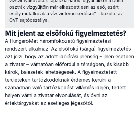
vízszintváltozások tapasztalhatók, ugyanakkor a Duna
osztrák vízgyűjtőin már elkezdett esni az eső, ezért
esély mutatkozik a vízszintemelkedésre” – közölte az
OVF sajtóosztálya.
Mit jelent az elsőfokú figyelmeztetés?
A HungaroMet háromfokozatú figyelmeztetési
rendszert alkalmaz. Az elsőfokú (sárga) figyelmeztetés
azt jelzi, hogy az adott időjárási jelenség – jelen esetben
a zivatar – várhatóan előfordul a térségben, és kisebb
károk, balesetek lehetségesek. A figyelmeztetett
területeken tartózkodóknak érdemes kerülni a
szabadban való tartózkodást villámlás idején, fedett
helyen várni a zivatar elvonulását, és óvni az
értéktárgyakat az esetleges jégesőtől.