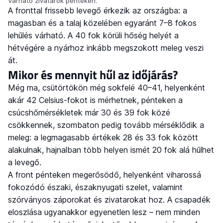
Várható zivatarok pénteken.
A fronttal frissebb levegő érkezik az országba: a
magasban és a talaj közelében egyaránt 7–8 fokos
lehűlés várható. A 40 fok körüli hőség helyét a
hétvégére a nyárhoz inkább megszokott meleg veszi
át.
Mikor és mennyit hűl az időjárás?
Még ma, csütörtökön még sokfelé 40–41, helyenként
akár 42 Celsius-fokot is mérhetnek, pénteken a
csúcshőmérsékletek már 30 és 39 fok közé
csökkennek, szombaton pedig tovább mérséklődik a
meleg: a legmagasabb értékek 28 és 33 fok között
alakulnak, hajnalban több helyen ismét 20 fok alá hűlhet
a levegő.
A front pénteken megerősödő, helyenként viharossá
fokozódó északi, északnyugati szelet, valamint
szórványos záporokat és zivatarokat hoz. A csapadék
eloszlása ugyanakkor egyenetlen lesz – nem minden