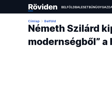
BELFÖLD
BALESET
BŰNÜGY
GAZD
ÉLETMÓD
KULTÚRA
OKTATÁS
TEC
Címlap
Belföld
Németh Szilárd k
modernségből” a