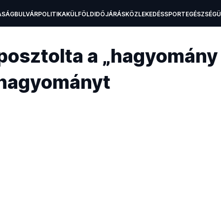
ASÁG
BULVÁR
POLITIKA
KÜLFÖLD
IDŐJÁRÁS
KÖZLEKEDÉS
SPORT
EGÉSZSÉG
H
iposztolta a „hagyomány
 hagyományt