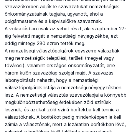
szavazókörben adják le szavazatukat nemzetiségük
önkormányzatainak tagjaira, ugyanott, ahol a
polgármesterre és a képviselőkre szavaznak.
A voksolásban csak az vehet részt, aki szeptember 27-
éig felveteti magát a nemzetiségi névjegyzékbe, ezt
eddig mintegy 280 ezren tették meg.
A nemzetiségi választópolgárok egyszerre választják
meg nemzetiségük települési, területi (megyei vagy
fővárosi), valamint országos önkormányzatát, erre
három külön szavazólap szolgál majd. A szavazás
lebonyolítását nehezíti, hogy a nemzetiségi
választópolgárok listája a nemzetiségi névjegyzékben
lesz. A nemzetiségi választás szavazólapjai a könnyebb
megkülönböztethetőség érdekében zöld színűek
lesznek, és azokat zöld színű borítékba kell tennie a
választóknak. A borítékot pedig mindenképpen le kell
zárnia a választónak, mert a lezáratlan borítékban lévő,
valamint a borítékon kívül található szavazólapok