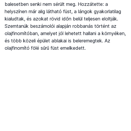
balesetben senki nem sérült meg. Hozzátette: a
helyszínen már alig látható füst, a lángok gyakorlatilag
kialudtak, és azokat rövid időn belül teljesen eloltják.
Szemtanúk beszámolói alapján robbanás történt az
olajfinomítóban, amelyet jól lehetett hallani a környéken,
és több közeli épület ablakai is beleremegtek. Az
olajfinomító fölé sűrű füst emelkedett.