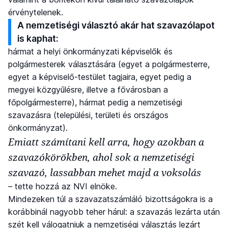
érvénytelenek.
A nemzetiségi választó akár hat szavazólapot
is kaphat:
hármat a helyi önkormányzati képviselők és
polgármesterek választására (egyet a polgármesterre,
egyet a képviselő-testület tagjaira, egyet pedig a
megyei közgyűlésre, illetve a fővárosban a
főpolgármesterre), hármat pedig a nemzetiségi
szavazásra (települési, területi és országos
önkormányzat).
Emiatt számítani kell arra, hogy azokban a
szavazókörökben, ahol sok a nemzetiségi
szavazó, lassabban mehet majd a voksolás
– tette hozzá az NVI elnöke.
Mindezeken túl a szavazatszámláló bizottságokra is a
korábbinál nagyobb teher hárul: a szavazás lezárta után
szét kell válogatniuk a nemzetiségi választás lezárt