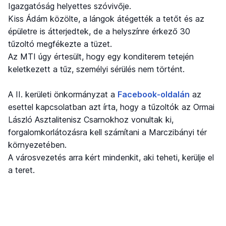
Igazgatóság helyettes szóvivője.
Kiss Ádám közölte, a lángok átégették a tetőt és az
épületre is átterjedtek, de a helyszínre érkező 30
tűzoltó megfékezte a tüzet.
Az MTI úgy értesült, hogy egy konditerem tetején
keletkezett a tűz, személyi sérülés nem történt.
A II. kerületi önkormányzat a
Facebook-oldalán
az
esettel kapcsolatban azt írta, hogy a tűzoltók az Ormai
László Asztalitenisz Csarnokhoz vonultak ki,
forgalomkorlátozásra kell számítani a Marczibányi tér
környezetében.
A városvezetés arra kért mindenkit, aki teheti, kerülje el
a teret.