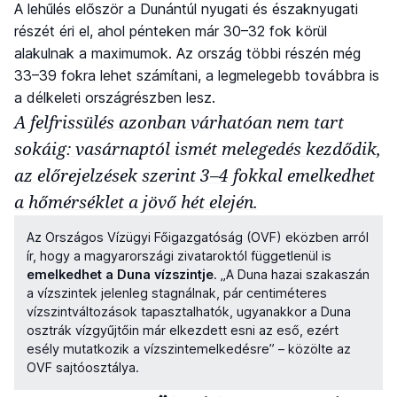
A lehűlés először a Dunántúl nyugati és északnyugati
részét éri el, ahol pénteken már 30–32 fok körül
alakulnak a maximumok. Az ország többi részén még
33–39 fokra lehet számítani, a legmelegebb továbbra is
a délkeleti országrészben lesz.
A felfrissülés azonban várhatóan nem tart
sokáig: vasárnaptól ismét melegedés kezdődik,
az előrejelzések szerint 3–4 fokkal emelkedhet
a hőmérséklet a jövő hét elején.
Az Országos Vízügyi Főigazgatóság (OVF) eközben arról
ír, hogy a magyarországi zivataroktól függetlenül is
emelkedhet a Duna vízszintje
. „A Duna hazai szakaszán
a vízszintek jelenleg stagnálnak, pár centiméteres
vízszintváltozások tapasztalhatók, ugyanakkor a Duna
osztrák vízgyűjtőin már elkezdett esni az eső, ezért
esély mutatkozik a vízszintemelkedésre” – közölte az
OVF sajtóosztálya.