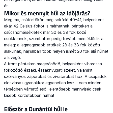
át.
Mikor és mennyit hűl az időjárás?
Még ma, csütörtökön még sokfelé 40–41, helyenként
akár 42 Celsius-fokot is mérhetnek, pénteken a
csúcshőmérsékletek már 30 és 39 fok közé
csökkennek, szombaton pedig tovább mérséklődik a
meleg: a legmagasabb értékek 28 és 33 fok között
alakulnak, hajnalban több helyen ismét 20 fok alá hűlhet
a levegő.
A front pénteken megerősödő, helyenként viharossá
fokozódó északi, északnyugati szelet, valamint
szórványos záporokat és zivatarokat hoz. A csapadék
eloszlása ugyanakkor egyenetlen lesz – nem minden
térségben várható eső, jelentősebb mennyiség csak
kisebb körzetekben hullhat.
Először a Dunántúl hűl le