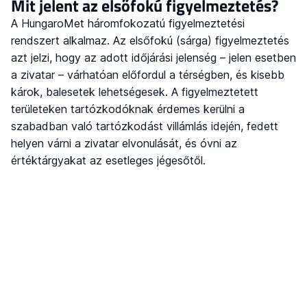
Mit jelent az elsőfokú figyelmeztetés?
A HungaroMet háromfokozatú figyelmeztetési
rendszert alkalmaz. Az elsőfokú (sárga) figyelmeztetés
azt jelzi, hogy az adott időjárási jelenség – jelen esetben
a zivatar – várhatóan előfordul a térségben, és kisebb
károk, balesetek lehetségesek. A figyelmeztetett
területeken tartózkodóknak érdemes kerülni a
szabadban való tartózkodást villámlás idején, fedett
helyen várni a zivatar elvonulását, és óvni az
értéktárgyakat az esetleges jégesőtől.