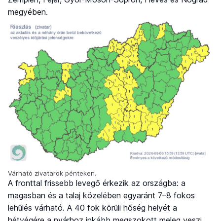
megyében.
Várható zivatarok pénteken.
A fronttal frissebb levegő érkezik az országba: a
magasban és a talaj közelében egyaránt 7–8 fokos
lehűlés várható. A 40 fok körüli hőség helyét a
hétvégére a nyárhoz inkább megszokott meleg veszi