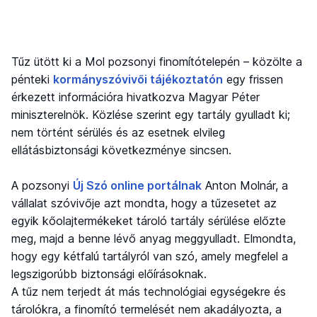
Tűz ütött ki a Mol pozsonyi finomítótelepén – közölte a
pénteki
kormányszóvivői tájékoztatón
egy frissen
érkezett információra hivatkozva Magyar Péter
miniszterelnök. Közlése szerint egy tartály gyulladt ki;
nem történt sérülés és az esetnek elvileg
ellátásbiztonsági következménye sincsen.
A pozsonyi
Új Szó online portálnak
Anton Molnár, a
vállalat szóvivője azt mondta, hogy a tűzesetet az
egyik kőolajtermékeket tároló tartály sérülése előzte
meg, majd a benne lévő anyag meggyulladt. Elmondta,
hogy egy kétfalú tartályról van szó, amely megfelel a
legszigorúbb biztonsági előírásoknak.
A tűz nem terjedt át más technológiai egységekre és
tárolókra, a finomító termelését nem akadályozta, a