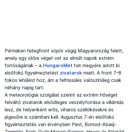
Pénteken hidegfront söpör végig Magyarország felett,
amely egy időre véget vet az elmúlt napok extrém
forróságának – a
HungaroMet
hat megyére adott ki
elsőfokú figyelmeztetést
zivatarok
miatt. A front 7–8
fokos lehűlést hoz, ám a felfrissülés valószínűleg csak
néhány napig tart.
A meteorológiai szolgálat szerint az extrém hőséget
felváltó zivatarok elsődleges veszélyforrása a villámlás
lesz, de helyenként erős, viharos széllökésekre és
jégesőre is számítani kell. Augusztus 7-én elsőfokú
figyelmeztetés van érvényben Pest, Borsod-Abaúj-
Zemplén, Fejér, Győr-Moson-Sopron, Heves és Nógrád