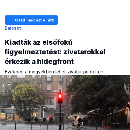
Oszd meg ezt a hírt!
Baleset
Kiadták az elsőfokú
figyelmeztetést: zivatarokkal
érkezik a hidegfront
Ezekben a megyékben lehet zivatar pénteken.