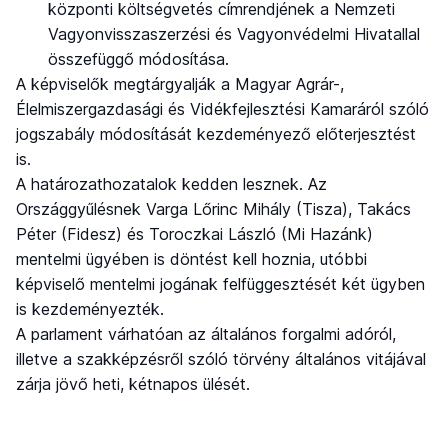
központi költségvetés címrendjének a Nemzeti
Vagyonvisszaszerzési és Vagyonvédelmi Hivatallal
összefüggő módosítása.
A képviselők megtárgyalják a Magyar Agrár-,
Élelmiszergazdasági és Vidékfejlesztési Kamaráról szóló
jogszabály módosítását kezdeményező előterjesztést
is.
A határozathozatalok kedden lesznek. Az
Országgyűlésnek Varga Lőrinc Mihály (Tisza), Takács
Péter (Fidesz) és Toroczkai László (Mi Hazánk)
mentelmi ügyében is döntést kell hoznia, utóbbi
képviselő mentelmi jogának felfüggesztését két ügyben
is kezdeményezték.
A parlament várhatóan az általános forgalmi adóról,
illetve a szakképzésről szóló törvény általános vitájával
zárja jövő heti, kétnapos ülését.