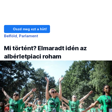
Oszd meg ezt a hírt!
Belföld
Parlament
Mi történt? Elmaradt idén az
albérletpiaci roham