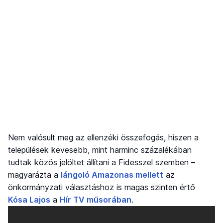
Nem valósult meg az ellenzéki összefogás, hiszen a
települések kevesebb, mint harminc százalékában
tudtak közös jelöltet állítani a Fidesszel szemben –
magyarázta a
lángoló Amazonas mellett
az
önkormányzati választáshoz is magas szinten értő
Kósa Lajos
a
Hír TV műsorában
.