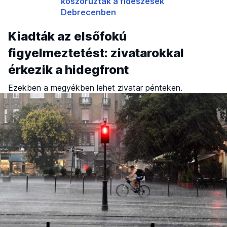
koszorúztak a fideszesek
Debrecenben
Kiadták az elsőfokú
figyelmeztetést: zivatarokkal
érkezik a hidegfront
Ezekben a megyékben lehet zivatar pénteken.