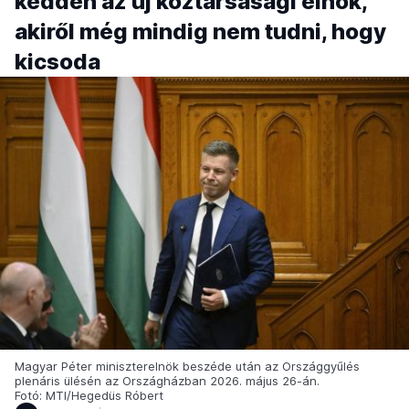
kedden az új köztársasági elnök,
akiről még mindig nem tudni, hogy
kicsoda
Magyar Péter miniszterelnök beszéde után az Országgyűlés
plenáris ülésén az Országházban 2026. május 26-án.
Fotó: MTI/Hegedüs Róbert