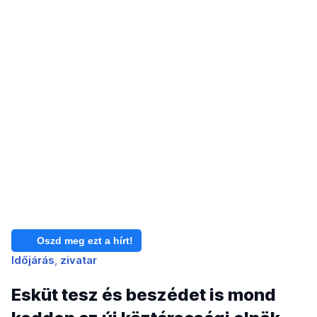
Oszd meg ezt a hírt!
Időjárás
zivatar
Esküt tesz és beszédet is mond