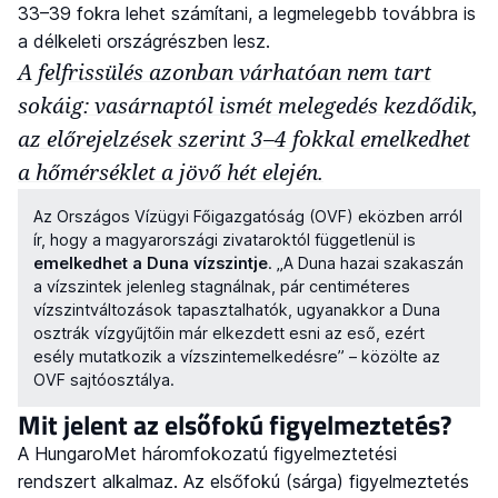
33–39 fokra lehet számítani, a legmelegebb továbbra is
a délkeleti országrészben lesz.
A felfrissülés azonban várhatóan nem tart
sokáig: vasárnaptól ismét melegedés kezdődik,
az előrejelzések szerint 3–4 fokkal emelkedhet
a hőmérséklet a jövő hét elején.
Az Országos Vízügyi Főigazgatóság (OVF) eközben arról
ír, hogy a magyarországi zivataroktól függetlenül is
emelkedhet a Duna vízszintje
. „A Duna hazai szakaszán
a vízszintek jelenleg stagnálnak, pár centiméteres
vízszintváltozások tapasztalhatók, ugyanakkor a Duna
osztrák vízgyűjtőin már elkezdett esni az eső, ezért
esély mutatkozik a vízszintemelkedésre” – közölte az
OVF sajtóosztálya.
Mit jelent az elsőfokú figyelmeztetés?
A HungaroMet háromfokozatú figyelmeztetési
rendszert alkalmaz. Az elsőfokú (sárga) figyelmeztetés