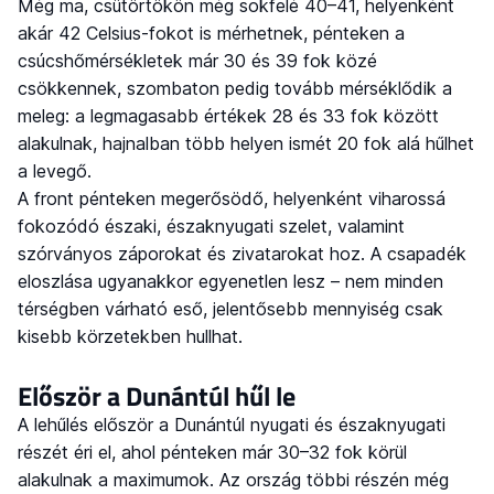
Még ma, csütörtökön még sokfelé 40–41, helyenként
akár 42 Celsius-fokot is mérhetnek, pénteken a
csúcshőmérsékletek már 30 és 39 fok közé
csökkennek, szombaton pedig tovább mérséklődik a
meleg: a legmagasabb értékek 28 és 33 fok között
alakulnak, hajnalban több helyen ismét 20 fok alá hűlhet
a levegő.
A front pénteken megerősödő, helyenként viharossá
fokozódó északi, északnyugati szelet, valamint
szórványos záporokat és zivatarokat hoz. A csapadék
eloszlása ugyanakkor egyenetlen lesz – nem minden
térségben várható eső, jelentősebb mennyiség csak
kisebb körzetekben hullhat.
Először a Dunántúl hűl le
A lehűlés először a Dunántúl nyugati és északnyugati
részét éri el, ahol pénteken már 30–32 fok körül
alakulnak a maximumok. Az ország többi részén még