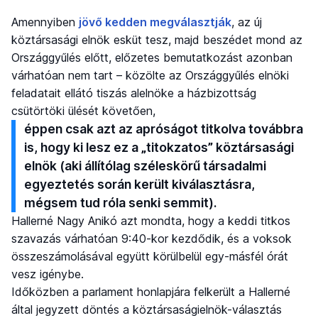
Amennyiben
jövő kedden megválasztják
, az új
köztársasági elnök esküt tesz, majd beszédet mond az
Országgyűlés előtt, előzetes bemutatkozást azonban
várhatóan nem tart – közölte az Országgyűlés elnöki
feladatait ellátó tiszás alelnöke a házbizottság
csütörtöki ülését követően,
éppen csak azt az apróságot titkolva továbbra
is, hogy ki lesz ez a „titokzatos” köztársasági
elnök (aki állítólag széleskörű társadalmi
egyeztetés során került kiválasztásra,
mégsem tud róla senki semmit).
Hallerné Nagy Anikó azt mondta, hogy a keddi titkos
szavazás várhatóan 9:40-kor kezdődik, és a voksok
összeszámolásával együtt körülbelül egy-másfél órát
vesz igénybe.
Időközben a parlament honlapjára felkerült a Hallerné
által jegyzett döntés a köztársaságielnök-választás