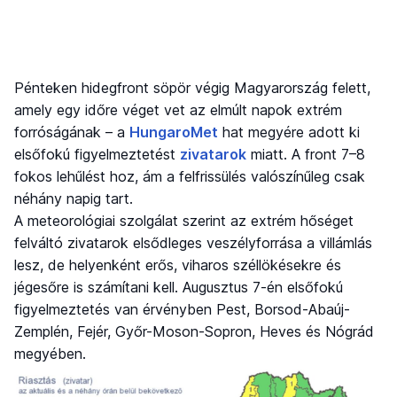
Pénteken hidegfront söpör végig Magyarország felett,
amely egy időre véget vet az elmúlt napok extrém
forróságának – a
HungaroMet
hat megyére adott ki
elsőfokú figyelmeztetést
zivatarok
miatt. A front 7–8
fokos lehűlést hoz, ám a felfrissülés valószínűleg csak
néhány napig tart.
A meteorológiai szolgálat szerint az extrém hőséget
felváltó zivatarok elsődleges veszélyforrása a villámlás
lesz, de helyenként erős, viharos széllökésekre és
jégesőre is számítani kell. Augusztus 7-én elsőfokú
figyelmeztetés van érvényben Pest, Borsod-Abaúj-
Zemplén, Fejér, Győr-Moson-Sopron, Heves és Nógrád
megyében.