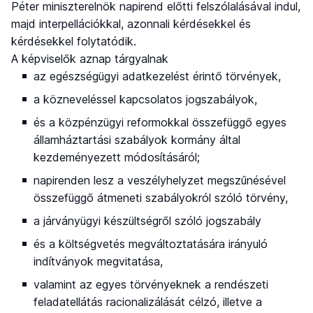
Péter miniszterelnök napirend előtti felszólalásával indul,
majd interpellációkkal, azonnali kérdésekkel és
kérdésekkel folytatódik.
A képviselők aznap tárgyalnak
az egészségügyi adatkezelést érintő törvények,
a közneveléssel kapcsolatos jogszabályok,
és a közpénzügyi reformokkal összefüggő egyes
államháztartási szabályok kormány által
kezdeményezett módosításáról;
napirenden lesz a veszélyhelyzet megszűnésével
összefüggő átmeneti szabályokról szóló törvény,
a járványügyi készültségről szóló jogszabály
és a költségvetés megváltoztatására irányuló
indítványok megvitatása,
valamint az egyes törvényeknek a rendészeti
feladatellátás racionalizálását célzó, illetve a