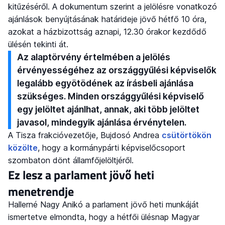
kitűzéséről. A dokumentum szerint a jelölésre vonatkozó
ajánlások benyújtásának határideje jövő hétfő 10 óra,
azokat a házbizottság aznapi, 12.30 órakor kezdődő
ülésén tekinti át.
Az alaptörvény értelmében a jelölés
érvényességéhez az országgyűlési képviselők
legalább egyötödének az írásbeli ajánlása
szükséges. Minden országgyűlési képviselő
egy jelöltet ajánlhat, annak, aki több jelöltet
javasol, mindegyik ajánlása érvénytelen.
A Tisza frakcióvezetője, Bujdosó Andrea
csütörtökön
közölte
, hogy a kormánypárti képviselőcsoport
szombaton dönt államfőjelöltjéről.
Ez lesz a parlament jövő heti
menetrendje
Hallerné Nagy Anikó a parlament jövő heti munkáját
ismertetve elmondta, hogy a hétfői ülésnap Magyar