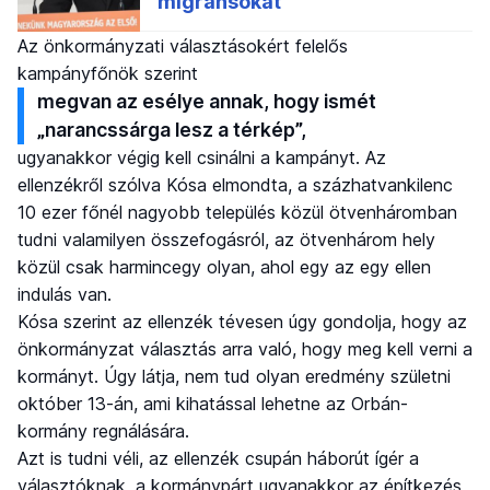
Az önkormányzati választásokért felelős
kampányfőnök szerint
megvan az esélye annak, hogy ismét
„narancssárga lesz a térkép”,
ugyanakkor végig kell csinálni a kampányt. Az
ellenzékről szólva Kósa elmondta, a százhatvankilenc
10 ezer főnél nagyobb település közül ötvenháromban
tudni valamilyen összefogásról, az ötvenhárom hely
közül csak harmincegy olyan, ahol egy az egy ellen
indulás van.
Kósa szerint az ellenzék tévesen úgy gondolja, hogy az
önkormányzat választás arra való, hogy meg kell verni a
kormányt. Úgy látja, nem tud olyan eredmény születni
október 13-án, ami kihatással lehetne az Orbán-
kormány regnálására.
Azt is tudni véli, az ellenzék csupán háborút ígér a
választóknak, a kormánypárt ugyanakkor az építkezés