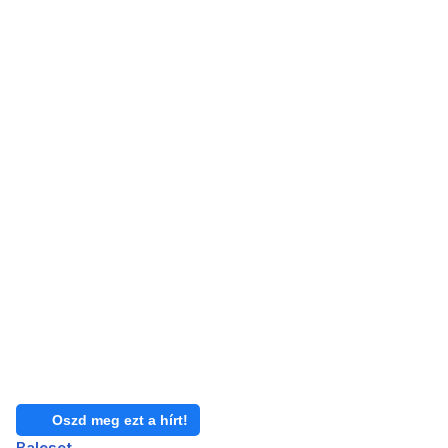
Oszd meg ezt a hírt!
Baleset