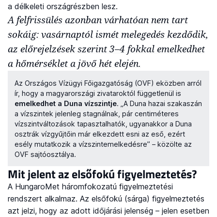
a délkeleti országrészben lesz.
A felfrissülés azonban várhatóan nem tart
sokáig: vasárnaptól ismét melegedés kezdődik,
az előrejelzések szerint 3–4 fokkal emelkedhet
a hőmérséklet a jövő hét elején.
Az Országos Vízügyi Főigazgatóság (OVF) eközben arról
ír, hogy a magyarországi zivataroktól függetlenül is
emelkedhet a Duna vízszintje
. „A Duna hazai szakaszán
a vízszintek jelenleg stagnálnak, pár centiméteres
vízszintváltozások tapasztalhatók, ugyanakkor a Duna
osztrák vízgyűjtőin már elkezdett esni az eső, ezért
esély mutatkozik a vízszintemelkedésre” – közölte az
OVF sajtóosztálya.
Mit jelent az elsőfokú figyelmeztetés?
A HungaroMet háromfokozatú figyelmeztetési
rendszert alkalmaz. Az elsőfokú (sárga) figyelmeztetés
azt jelzi, hogy az adott időjárási jelenség – jelen esetben