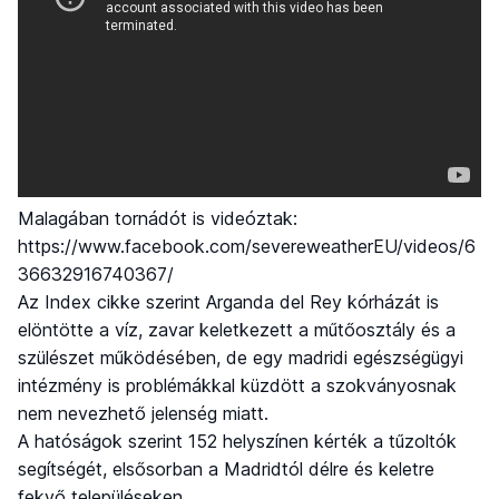
Malagában tornádót is videóztak:
https://www.facebook.com/severeweatherEU/videos/6
36632916740367/
Az Index cikke szerint Arganda del Rey kórházát is
elöntötte a víz, zavar keletkezett a műtőosztály és a
szülészet működésében, de egy madridi egészségügyi
intézmény is problémákkal küzdött a szokványosnak
nem nevezhető jelenség miatt.
A hatóságok szerint 152 helyszínen kérték a tűzoltók
segítségét, elsősorban a Madridtól délre és keletre
fekvő településeken.