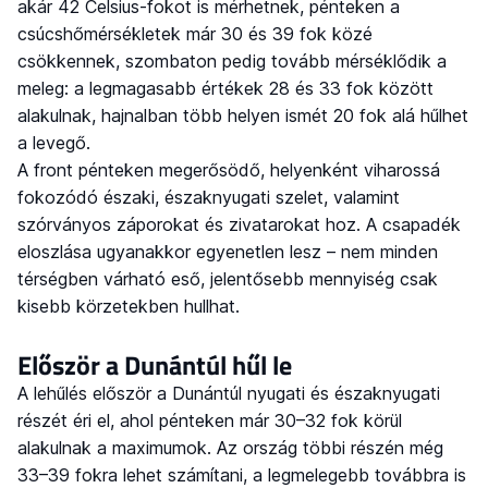
akár 42 Celsius-fokot is mérhetnek, pénteken a
csúcshőmérsékletek már 30 és 39 fok közé
csökkennek, szombaton pedig tovább mérséklődik a
meleg: a legmagasabb értékek 28 és 33 fok között
alakulnak, hajnalban több helyen ismét 20 fok alá hűlhet
a levegő.
A front pénteken megerősödő, helyenként viharossá
fokozódó északi, északnyugati szelet, valamint
szórványos záporokat és zivatarokat hoz. A csapadék
eloszlása ugyanakkor egyenetlen lesz – nem minden
térségben várható eső, jelentősebb mennyiség csak
kisebb körzetekben hullhat.
Először a Dunántúl hűl le
A lehűlés először a Dunántúl nyugati és északnyugati
részét éri el, ahol pénteken már 30–32 fok körül
alakulnak a maximumok. Az ország többi részén még
33–39 fokra lehet számítani, a legmelegebb továbbra is