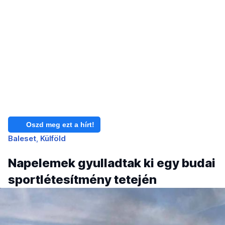
Oszd meg ezt a hírt!
Baleset
Külföld
Napelemek gyulladtak ki egy budai
sportlétesítmény tetején