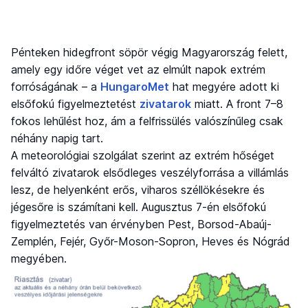
Pénteken hidegfront söpör végig Magyarország felett,
amely egy időre véget vet az elmúlt napok extrém
forróságának – a
HungaroMet
hat megyére adott ki
elsőfokú figyelmeztetést
zivatarok
miatt. A front 7–8
fokos lehűlést hoz, ám a felfrissülés valószínűleg csak
néhány napig tart.
A meteorológiai szolgálat szerint az extrém hőséget
felváltó zivatarok elsődleges veszélyforrása a villámlás
lesz, de helyenként erős, viharos széllökésekre és
jégesőre is számítani kell. Augusztus 7-én elsőfokú
figyelmeztetés van érvényben Pest, Borsod-Abaúj-
Zemplén, Fejér, Győr-Moson-Sopron, Heves és Nógrád
megyében.