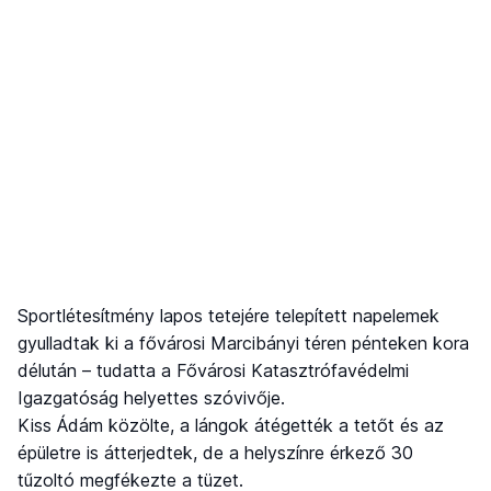
Sportlétesítmény lapos tetejére telepített napelemek
gyulladtak ki a fővárosi Marcibányi téren pénteken kora
délután – tudatta a Fővárosi Katasztrófavédelmi
Igazgatóság helyettes szóvivője.
Kiss Ádám közölte, a lángok átégették a tetőt és az
épületre is átterjedtek, de a helyszínre érkező 30
tűzoltó megfékezte a tüzet.