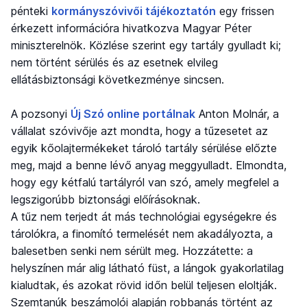
pénteki
kormányszóvivői tájékoztatón
egy frissen
érkezett információra hivatkozva Magyar Péter
miniszterelnök. Közlése szerint egy tartály gyulladt ki;
nem történt sérülés és az esetnek elvileg
ellátásbiztonsági következménye sincsen.
A pozsonyi
Új Szó online portálnak
Anton Molnár, a
vállalat szóvivője azt mondta, hogy a tűzesetet az
egyik kőolajtermékeket tároló tartály sérülése előzte
meg, majd a benne lévő anyag meggyulladt. Elmondta,
hogy egy kétfalú tartályról van szó, amely megfelel a
legszigorúbb biztonsági előírásoknak.
A tűz nem terjedt át más technológiai egységekre és
tárolókra, a finomító termelését nem akadályozta, a
balesetben senki nem sérült meg. Hozzátette: a
helyszínen már alig látható füst, a lángok gyakorlatilag
kialudtak, és azokat rövid időn belül teljesen eloltják.
Szemtanúk beszámolói alapján robbanás történt az