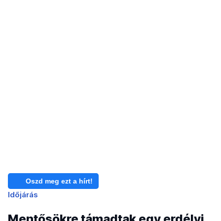
Oszd meg ezt a hírt!
Időjárás
Mentősökre támadtak egy erdélyi