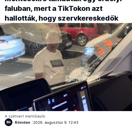
faluban, mert a TikTokon azt
hallották, hogy szervkereskedők
A szétvert mentőautó.
Röviden
2026. augusztus 9. 12:43