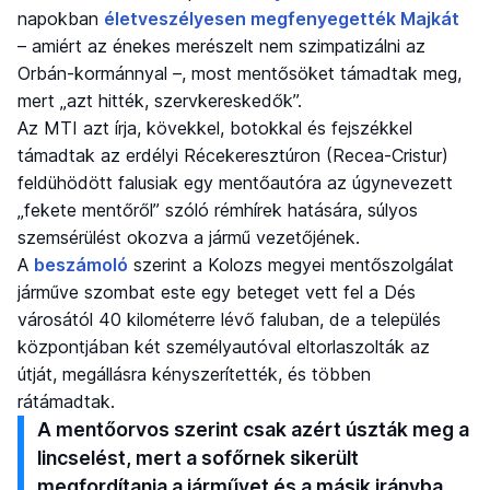
napokban
életveszélyesen megfenyegették Majkát
– amiért az énekes merészelt nem szimpatizálni az
Orbán-kormánnyal –, most mentősöket támadtak meg,
mert „azt hitték, szervkereskedők”.
Az MTI azt írja, kövekkel, botokkal és fejszékkel
támadtak az erdélyi Récekeresztúron (Recea-Cristur)
feldühödött falusiak egy mentőautóra az úgynevezett
„fekete mentőről” szóló rémhírek hatására, súlyos
szemsérülést okozva a jármű vezetőjének.
A
beszámoló
szerint a Kolozs megyei mentőszolgálat
járműve szombat este egy beteget vett fel a Dés
városától 40 kilométerre lévő faluban, de a település
központjában két személyautóval eltorlaszolták az
útját, megállásra kényszerítették, és többen
rátámadtak.
A mentőorvos szerint csak azért úszták meg a
lincselést, mert a sofőrnek sikerült
megfordítania a járművet és a másik irányba