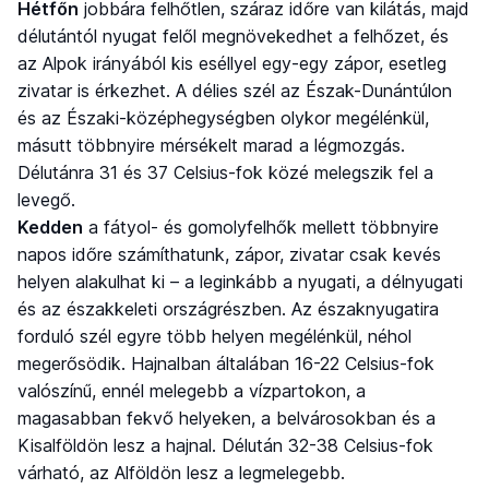
Hétfőn
jobbára felhőtlen, száraz időre van kilátás, majd
délutántól nyugat felől megnövekedhet a felhőzet, és
az Alpok irányából kis eséllyel egy-egy zápor, esetleg
zivatar is érkezhet. A délies szél az Észak-Dunántúlon
és az Északi-középhegységben olykor megélénkül,
másutt többnyire mérsékelt marad a légmozgás.
Délutánra 31 és 37 Celsius-fok közé melegszik fel a
levegő.
Kedden
a fátyol- és gomolyfelhők mellett többnyire
napos időre számíthatunk, zápor, zivatar csak kevés
helyen alakulhat ki – a leginkább a nyugati, a délnyugati
és az északkeleti országrészben. Az északnyugatira
forduló szél egyre több helyen megélénkül, néhol
megerősödik. Hajnalban általában 16-22 Celsius-fok
valószínű, ennél melegebb a vízpartokon, a
magasabban fekvő helyeken, a belvárosokban és a
Kisalföldön lesz a hajnal. Délután 32-38 Celsius-fok
várható, az Alföldön lesz a legmelegebb.