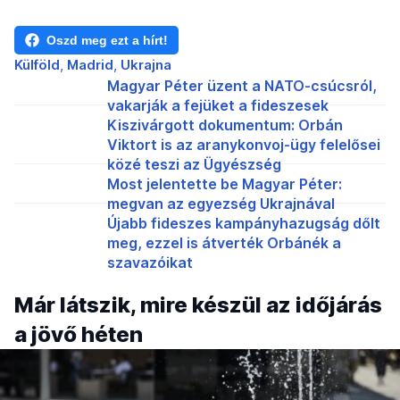
Oszd meg ezt a hírt!
Külföld
Madrid
Ukrajna
Magyar Péter üzent a NATO-csúcsról,
vakarják a fejüket a fideszesek
Kiszivárgott dokumentum: Orbán
Viktort is az aranykonvoj-ügy felelősei
közé teszi az Ügyészség
Most jelentette be Magyar Péter:
megvan az egyezség Ukrajnával
Újabb fideszes kampányhazugság dőlt
meg, ezzel is átverték Orbánék a
szavazóikat
Már látszik, mire készül az időjárás
a jövő héten