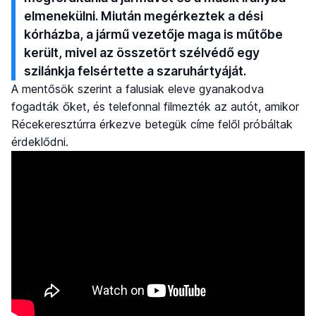
elmenekülni. Miután megérkeztek a dési
kórházba, a jármű vezetője maga is műtőbe
került, mivel az összetört szélvédő egy
szilánkja felsértette a szaruhártyáját.
A mentősök szerint a falusiak eleve gyanakodva
fogadták őket, és telefonnal filmezték az autót, amikor
Récekeresztúrra érkezve betegük címe felől próbáltak
érdeklődni.