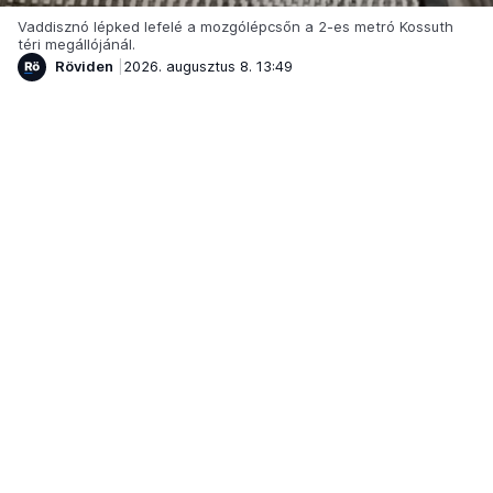
Vaddisznó lépked lefelé a mozgólépcsőn a 2-es metró Kossuth
téri megállójánál.
Röviden
2026. augusztus 8. 13:49