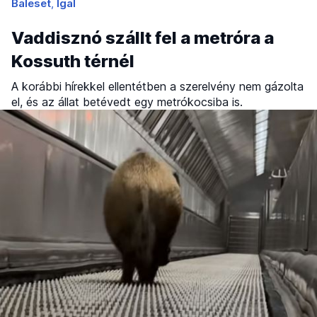
Baleset
Igal
Vaddisznó szállt fel a metróra a
Kossuth térnél
A korábbi hírekkel ellentétben a szerelvény nem gázolta
el, és az állat betévedt egy metrókocsiba is.