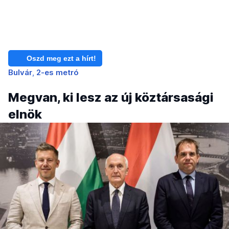
Oszd meg ezt a hírt!
Bulvár
2-es metró
Megvan, ki lesz az új köztársasági
elnök