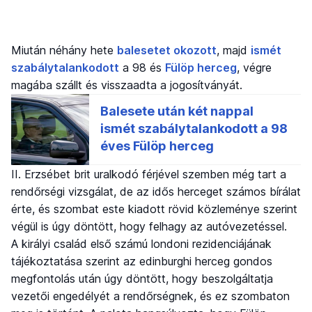
Miután néhány hete
balesetet okozott
, majd
ismét
szabálytalankodott
a 98 és
Fülöp herceg
, végre
magába szállt és visszaadta a jogosítványát.
II. Erzsébet brit uralkodó férjével szemben még tart a
rendőrségi vizsgálat, de az idős herceget számos bírálat
érte, és szombat este kiadott rövid közleménye szerint
végül is úgy döntött, hogy felhagy az autóvezetéssel.
A királyi család első számú londoni rezidenciájának
tájékoztatása szerint az edinburghi herceg gondos
megfontolás után úgy döntött, hogy beszolgáltatja
vezetői engedélyét a rendőrségnek, és ez szombaton