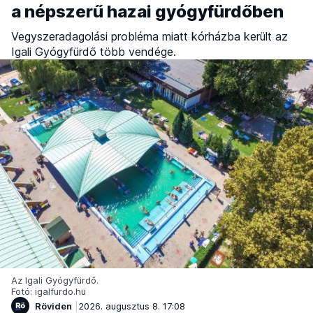
a népszerű hazai gyógyfürdőben
Vegyszeradagolási probléma miatt kórházba került az
Igali Gyógyfürdő több vendége.
Az Igali Gyógyfürdő.
Fotó: igalfurdo.hu
Röviden
2026. augusztus 8. 17:08