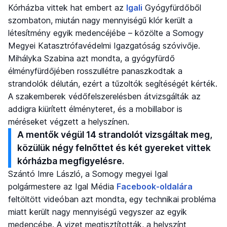
Kórházba vittek hat embert az
Igali
Gyógyfürdőből
szombaton, miután nagy mennyiségű klór került a
létesítmény egyik medencéjébe – közölte a Somogy
Megyei Katasztrófavédelmi Igazgatóság szóvivője.
Mihályka Szabina azt mondta, a gyógyfürdő
élményfürdőjében rosszullétre panaszkodtak a
strandolók délután, ezért a tűzoltók segítéségét kérték.
A szakemberek védőfelszerelésben átvizsgálták az
addigra kiürített élményteret, és a mobillabor is
méréseket végzett a helyszínen.
A mentők végül 14 strandolót vizsgáltak meg,
közülük négy felnőttet és két gyereket vittek
kórházba megfigyelésre.
Szántó Imre László, a Somogy megyei Igal
polgármestere az Igal Média
Facebook-oldalára
feltöltött videóban azt mondta, egy technikai probléma
miatt került nagy mennyiségű vegyszer az egyik
medencébe. A vizet megtisztították, a helyszínt