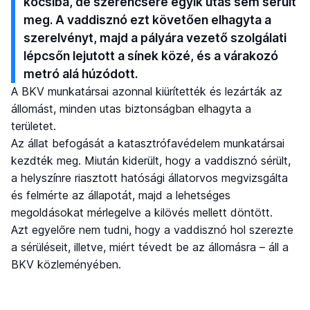
kocsiba, de szerencsére egyik utas sem sérült
meg. A vaddisznó ezt követően elhagyta a
szerelvényt, majd a pályára vezető szolgálati
lépcsőn lejutott a sínek közé, és a várakozó
metró alá húzódott.
A BKV munkatársai azonnal kiürítették és lezárták az
állomást, minden utas biztonságban elhagyta a
területet.
Az állat befogását a katasztrófavédelem munkatársai
kezdték meg. Miután kiderült, hogy a vaddisznó sérült,
a helyszínre riasztott hatósági állatorvos megvizsgálta
és felmérte az állapotát, majd a lehetséges
megoldásokat mérlegelve a kilövés mellett döntött.
Azt egyelőre nem tudni, hogy a vaddisznó hol szerezte
a sérüléseit, illetve, miért tévedt be az állomásra – áll a
BKV közleményében.