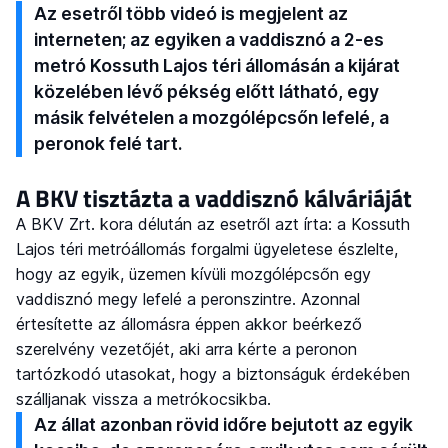
Az esetről több videó is megjelent az
interneten; az egyiken a vaddisznó a 2-es
metró Kossuth Lajos téri állomásán a kijárat
közelében lévő pékség előtt látható, egy
másik felvételen a mozgólépcsőn lefelé, a
peronok felé tart.
A BKV tisztázta a vaddisznó kálváriáját
A BKV Zrt. kora délután az esetről azt írta: a Kossuth
Lajos téri metróállomás forgalmi ügyeletese észlelte,
hogy az egyik, üzemen kívüli mozgólépcsőn egy
vaddisznó megy lefelé a peronszintre. Azonnal
értesítette az állomásra éppen akkor beérkező
szerelvény vezetőjét, aki arra kérte a peronon
tartózkodó utasokat, hogy a biztonságuk érdekében
szálljanak vissza a metrókocsikba.
Az állat azonban rövid időre bejutott az egyik