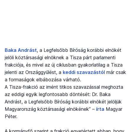
Baka Andrást
, a Legfelsőbb Bíróság korábbi elnökét
jelöli köztársasági elnöknek a Tisza párt parlamenti
frakciója, és mivel az új ciklusban gyakorlatilag a Tisza
jelenti az Országgyűlést, a
keddi szavazástól
már csak
a formaságok elbábozása várható.
A Tisza-frakció az imént titkos szavazással meghozta
az eddigi egyik legfontosabb döntését: Dr. Baka
Andrást, a Legfelsőbb Bíróság korábbi elnökét jelöljük
Magyarország köztársasági elnökének” –
írta
Magyar
Péter.
A kormányfő szerint a frakció egyetértett abban, hogy