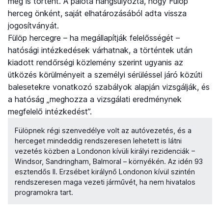
meg is történt. A palota hangsúlyozta, hogy Fülöp
herceg önként, saját elhatározásából adta vissza
jogosítványát.
Fülöp hercegre – ha megállapítják felelősségét –
hatósági intézkedések várhatnak, a történtek után
kiadott rendőrségi közlemény szerint ugyanis az
ütközés körülményeit a személyi sérüléssel járó közúti
balesetekre vonatkozó szabályok alapján vizsgálják, és
a hatóság „meghozza a vizsgálati eredménynek
megfelelő intézkedést”.
Fülöpnek régi szenvedélye volt az autóvezetés, és a
herceget mindeddig rendszeresen lehetett is látni
vezetés közben a Londonon kívüli királyi rezidenciák –
Windsor, Sandringham, Balmoral – környékén. Az idén 93
esztendős II. Erzsébet királynő Londonon kívül szintén
rendszeresen maga vezeti járművét, ha nem hivatalos
programokra tart.