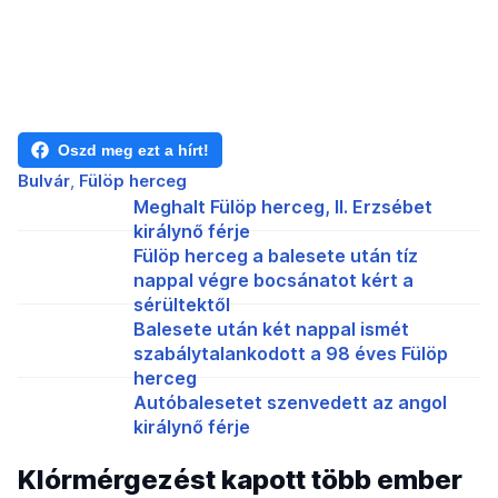
Oszd meg ezt a hírt!
Bulvár
Fülöp herceg
Meghalt Fülöp herceg, II. Erzsébet
királynő férje
Fülöp herceg a balesete után tíz
nappal végre bocsánatot kért a
sérültektől
Balesete után két nappal ismét
szabálytalankodott a 98 éves Fülöp
herceg
Autóbalesetet szenvedett az angol
királynő férje
Klórmérgezést kapott több ember