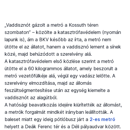
„Vaddisznót gázolt a metró a Kossuth téren
szombaton” – közölte a katasztrófavédelem (nyomán
lapunk is), ám a BKV később az írta, a metró nem
ütötte el az állatot, hanem a vaddisznó lement a sínek
közé, majd behúzódott a szerelvény alá.
A katasztrófavédelem első közlése szerint a metró
ütötte el a 60 kilogrammos állatot, amely beszorult a
metró vezetőfülkéje alá, végül egy vadász lelőtte. A
szerelvény elmozdítása, majd az állomás
feszültségmentesítése után az egység kiemelte a
vaddisznót az alagútból.
A hatósági beavatkozás idejére kiürítették az állomást,
a metrók forgalmát mindkét irányban leállították. A
baleset miatt egy ideig pótlóbusz járt a
2-es metró
helyett a Deák Ferenc tér és a Déli pályaudvar között.