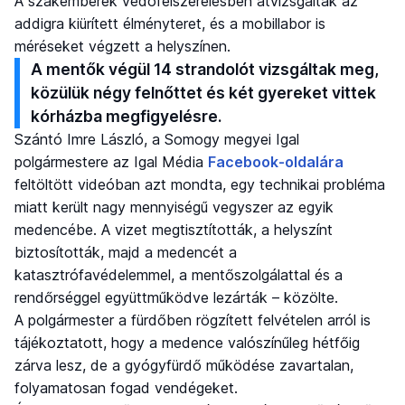
A szakemberek védőfelszerelésben átvizsgálták az
addigra kiürített élményteret, és a mobillabor is
méréseket végzett a helyszínen.
A mentők végül 14 strandolót vizsgáltak meg,
közülük négy felnőttet és két gyereket vittek
kórházba megfigyelésre.
Szántó Imre László, a Somogy megyei Igal
polgármestere az Igal Média
Facebook-oldalára
feltöltött videóban azt mondta, egy technikai probléma
miatt került nagy mennyiségű vegyszer az egyik
medencébe. A vizet megtisztították, a helyszínt
biztosították, majd a medencét a
katasztrófavédelemmel, a mentőszolgálattal és a
rendőrséggel együttműködve lezárták – közölte.
A polgármester a fürdőben rögzített felvételen arról is
tájékoztatott, hogy a medence valószínűleg hétfőig
zárva lesz, de a gyógyfürdő működése zavartalan,
folyamatosan fogad vendégeket.