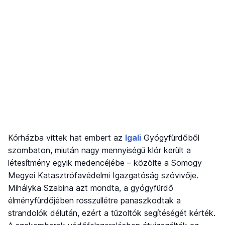
Kórházba vittek hat embert az
Igali
Gyógyfürdőből
szombaton, miután nagy mennyiségű klór került a
létesítmény egyik medencéjébe – közölte a Somogy
Megyei Katasztrófavédelmi Igazgatóság szóvivője.
Mihályka Szabina azt mondta, a gyógyfürdő
élményfürdőjében rosszullétre panaszkodtak a
strandolók délután, ezért a tűzoltók segítéségét kérték.