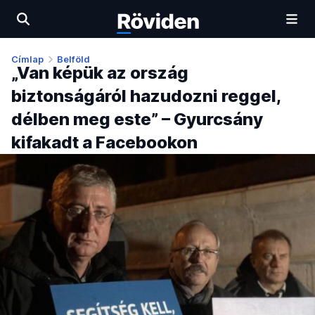
Címlap
Belföld
„Van képük az ország
biztonságáról hazudozni reggel,
délben meg este” – Gyurcsány
kifakadt a Facebookon