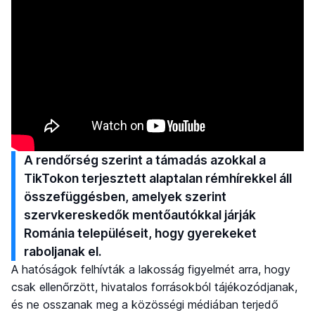
A rendőrség szerint a támadás azokkal a
TikTokon terjesztett alaptalan rémhírekkel áll
összefüggésben, amelyek szerint
szervkereskedők mentőautókkal járják
Románia településeit, hogy gyerekeket
raboljanak el.
A hatóságok felhívták a lakosság figyelmét arra, hogy
csak ellenőrzött, hivatalos forrásokból tájékozódjanak,
és ne osszanak meg a közösségi médiában terjedő