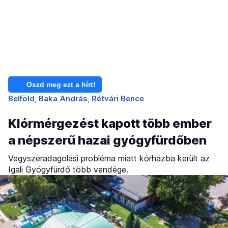
Oszd meg ezt a hírt!
Belföld
Baka András
Rétvári Bence
Klórmérgezést kapott több ember
a népszerű hazai gyógyfürdőben
Vegyszeradagolási probléma miatt kórházba került az
Igali Gyógyfürdő több vendége.