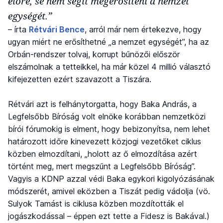
előre, se nem segít megerősíteni a nemzet
egységét.”
– írta
Rétvári Bence
, arról már nem értekezve, hogy
ugyan miért ne erősíthetné „a nemzet egységét”, ha az
Orbán-rendszer tolvaj, korrupt bűnözői először
elszámolnak a tetteikkel, ha már közel 4 millió választó
kifejezetten ezért szavazott a Tiszára.
Rétvári azt is felhánytorgatta, hogy Baka András, a
Legfelsőbb Bíróság volt elnöke korábban nemzetközi
bírói fórumokig is elment, hogy bebizonyítsa, nem lehet
határozott időre kinevezett közjogi vezetőket ciklus
közben elmozdítani, „holott az ő elmozdítása azért
történt meg, mert megszűnt a Legfelsőbb Bíróság”.
Vagyis a KDNP azzal védi Baka egykori kigolyózásának
módszerét, amivel eközben a Tiszát pedig vádolja (vö.
Sulyok Tamást is ciklusa közben mozdították el
jogászkodással – éppen ezt tette a Fidesz is Bakával.)