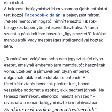
rémhíreket.
A bukaresti belügyminisztérium vasárnap újabb cáfolatot
tett közzé
Facebook-oldalán
, a bejegyzést három,
„fekete mentővel” riogató, rémhírterjesztő TikTok-
bejegyzés képernyőmentésével illusztrálva. A tárca
szerint a pánikkeltésre használt „figyelmeztető” fotókat
manipulálták vagy mesterséges intelligenciával hozták
létre.
„Romániában valójában soha nem jegyeztek fel olyan
esetet, amelynél emberrablásra mentőautót használtak
volna. Ezekben a járművekben olyan emberek
dolgoznak, akik emberéleteket mentenek. A
félretájékoztatás nemcsak pánikot kelt, hanem
veszélybe sodorhatja azokat, akik segíteni jönnek. Ne
terjessz rémhíreket, ellenőrizd, mielőtt elhiszed!” –
olvasható a román belügyminisztérium felhívásában.
És akkor ezek azok a „nemzettestvéreink”,