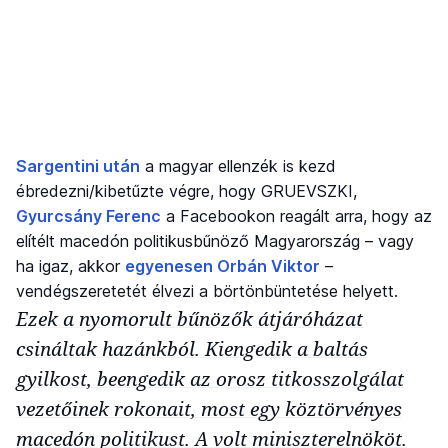
Sargentini után
a magyar ellenzék is kezd
ébredezni/kibetűzte végre, hogy GRUEVSZKI,
Gyurcsány Ferenc
a Facebookon reagált arra, hogy az
elítélt macedón politikusbűnöző Magyarország – vagy
ha igaz, akkor
egyenesen Orbán Viktor
–
vendégszeretetét élvezi a börtönbüntetése helyett.
Ezek a nyomorult bűnözők átjáróházat
csináltak hazánkból. Kiengedik a baltás
gyilkost, beengedik az orosz titkosszolgálat
vezetőinek rokonait, most egy köztörvényes
macedón politikust. A volt miniszterelnököt.