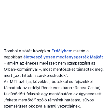
Tombol a sötét középkor
Erdélyben
: miután a
napokban
életveszélyesen megfenyegették Majkát
– amiért az énekes merészelt nem szimpatizálni az
Orbán-kormánnyal –, most mentősöket támadtak meg,
mert „azt hitték, szervkereskedők”.
Az MTI azt írja, kövekkel, botokkal és fejszékkel
támadtak az erdélyi Récekeresztúron (Recea-Cristur)
feldühödött falusiak egy mentőautóra az úgynevezett
„fekete mentőről” szóló rémhírek hatására, súlyos
szemsérülést okozva a jármű vezetőjének.