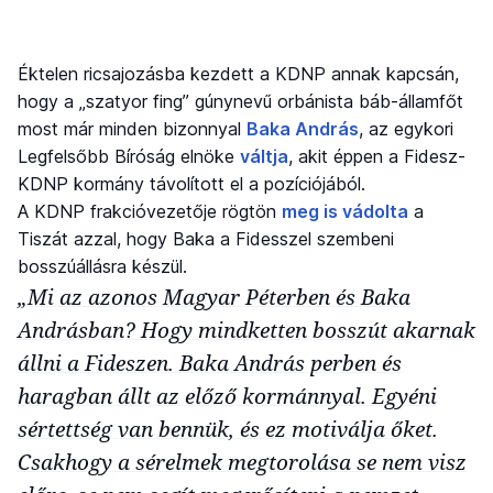
Éktelen ricsajozásba kezdett a KDNP annak kapcsán,
hogy a „szatyor fing” gúnynevű orbánista báb-államfőt
most már minden bizonnyal
Baka András
, az egykori
Legfelsőbb Bíróság elnöke
váltja
, akit éppen a Fidesz-
KDNP kormány távolított el a pozíciójából.
A KDNP frakcióvezetője rögtön
meg is vádolta
a
Tiszát azzal, hogy Baka a Fidesszel szembeni
bosszúállásra készül.
„Mi az azonos Magyar Péterben és Baka
Andrásban? Hogy mindketten bosszút akarnak
állni a Fideszen. Baka András perben és
haragban állt az előző kormánnyal. Egyéni
sértettség van bennük, és ez motiválja őket.
Csakhogy a sérelmek megtorolása se nem visz