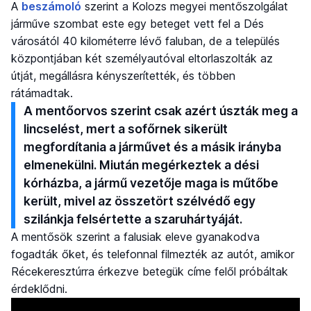
A
beszámoló
szerint a Kolozs megyei mentőszolgálat
járműve szombat este egy beteget vett fel a Dés
városától 40 kilométerre lévő faluban, de a település
központjában két személyautóval eltorlaszolták az
útját, megállásra kényszerítették, és többen
rátámadtak.
A mentőorvos szerint csak azért úszták meg a
lincselést, mert a sofőrnek sikerült
megfordítania a járművet és a másik irányba
elmenekülni. Miután megérkeztek a dési
kórházba, a jármű vezetője maga is műtőbe
került, mivel az összetört szélvédő egy
szilánkja felsértette a szaruhártyáját.
A mentősök szerint a falusiak eleve gyanakodva
fogadták őket, és telefonnal filmezték az autót, amikor
Récekeresztúrra érkezve betegük címe felől próbáltak
érdeklődni.