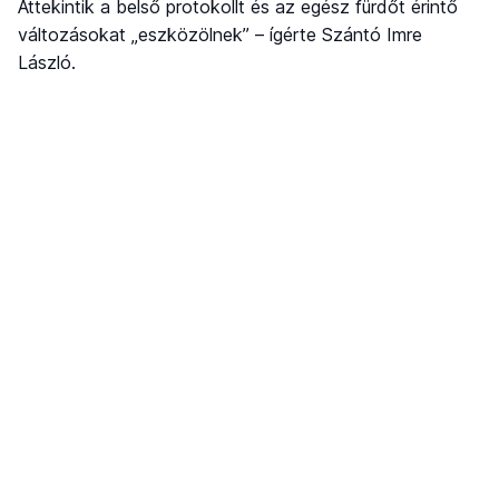
Áttekintik a belső protokollt és az egész fürdőt érintő
változásokat „eszközölnek” – ígérte Szántó Imre
László.