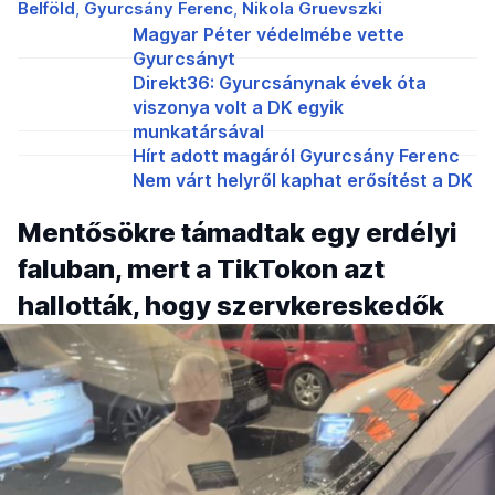
Belföld
Gyurcsány Ferenc
Nikola Gruevszki
Magyar Péter védelmébe vette
Gyurcsányt
Direkt36: Gyurcsánynak évek óta
viszonya volt a DK egyik
munkatársával
Hírt adott magáról Gyurcsány Ferenc
Nem várt helyről kaphat erősítést a DK
Mentősökre támadtak egy erdélyi
faluban, mert a TikTokon azt
hallották, hogy szervkereskedők