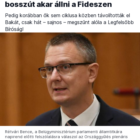
bosszút akar állni a Fideszen
Pedig korábban ők sem ciklusa közben távolították el
Bakát, csak hát – sajnos – megszűnt alóla a Legfelsőbb
Bíróság!
Rétvári Bence, a Belügyminisztérium parlamenti államtitkára
napirend előtti felszólalásra válaszol az Országgyűlés plenáris