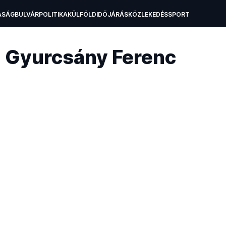
ASÁG
BULVÁR
POLITIKA
KÜLFÖLD
IDŐJÁRÁS
KÖZLEKEDÉS
SPORT
A
OKTATÁS
TECH
l Gyurcsány Ferenc