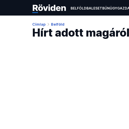
BELFÖLD
BALESET
BŰNÜGY
GAZD
EGÉSZSÉGÜGY
ÉLETMÓD
KULTÚR
Címlap
Belföld
Hírt adott magáró