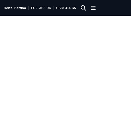
Berta
,
Bettina
EUR:
363.06
USD:
314.65
2025.
június
Röviden
6.
15:02
E
d
d
i
g
b
í
r
t
a
G