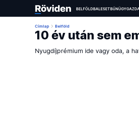
BELFÖLD
BALESET
BŰNÜGY
GAZD
ÉLETMÓD
KULTÚRA
OKTATÁS
TEC
Címlap
Belföld
10 év után sem e
Nyugdíjprémium ide vagy oda, a ha