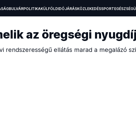
ASÁG
BULVÁR
POLITIKA
KÜLFÖLD
IDŐJÁRÁS
KÖZLEKEDÉS
SPORT
EGÉSZSÉG
H
melik az öregségi nyugd
vi rendszerességű ellátás marad a megalázó szi