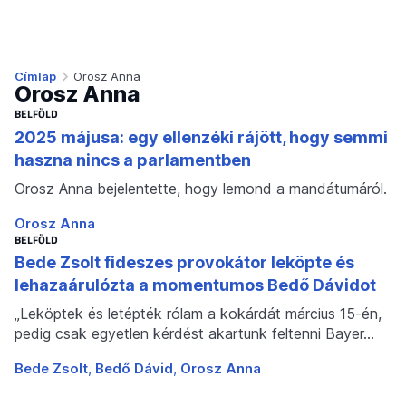
Címlap
Orosz Anna
Orosz Anna
BELFÖLD
2025 májusa: egy ellenzéki rájött, hogy semmi
haszna nincs a parlamentben
Orosz Anna bejelentette, hogy lemond a mandátumáról.
Orosz Anna
BELFÖLD
Bede Zsolt fideszes provokátor leköpte és
lehazaárulózta a momentumos Bedő Dávidot
„Leköptek és letépték rólam a kokárdát március 15-én,
pedig csak egyetlen kérdést akartunk feltenni Bayer…
Bede Zsolt
Bedő Dávid
Orosz Anna