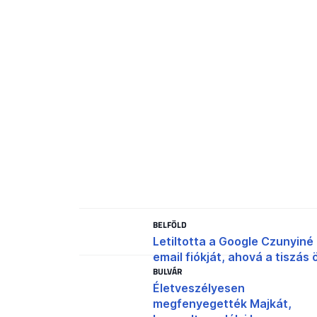
BELFÖLD
Letiltotta a Google Czunyiné
email fiókját, ahová a tiszás ö
BULVÁR
Életveszélyesen
megfenyegették Majkát,