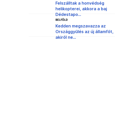
Felszálltak a honvédség
helikopterei, akkora a baj
Dédestapo...
BELFÖLD
Kedden megszavazza az
Országgyűlés az új államfőt,
akiről ne...