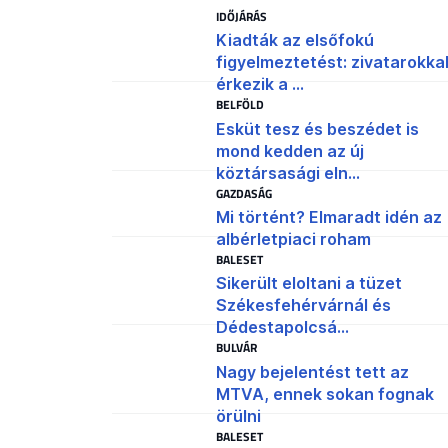
IDŐJÁRÁS
Kiadták az elsőfokú
figyelmeztetést: zivatarokka
érkezik a ...
BELFÖLD
Esküt tesz és beszédet is
mond kedden az új
köztársasági eln...
GAZDASÁG
Mi történt? Elmaradt idén az
albérletpiaci roham
BALESET
Sikerült eloltani a tüzet
Székesfehérvárnál és
Dédestapolcsá...
BULVÁR
Nagy bejelentést tett az
MTVA, ennek sokan fognak
örülni
BALESET