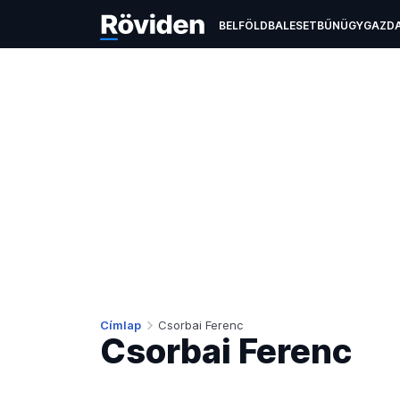
BELFÖLD
BALESET
BŰNÜGY
GAZD
ÉLETMÓD
KULTÚRA
OKTATÁS
TEC
Címlap
Csorbai Ferenc
Csorbai Ferenc