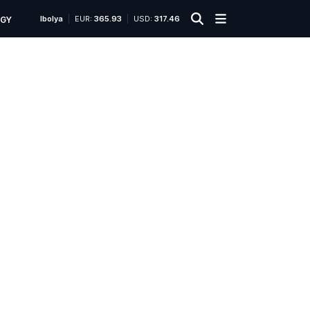
Ibolya
EUR:
365.93
USD:
317.46
ÜGY