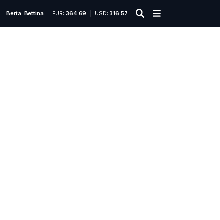
Berta
,
Bettina
EUR:
364.69
USD:
316.57