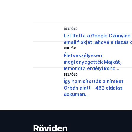
BELFÖLD
Letiltotta a Google Czunyiné
email fiókját, ahová a tiszás ö
BULVÁR
Életveszélyesen
megfenyegették Majkát,
lemondta erdélyi konc...
BELFÖLD
Így hamisították a híreket
Orbán alatt – 482 oldalas
dokumen...