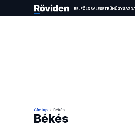
BELFÖLD
BALESET
BŰNÜGY
GAZD
EGÉSZSÉGÜGY
ÉLETMÓD
KULTÚR
Címlap
Békés
Békés