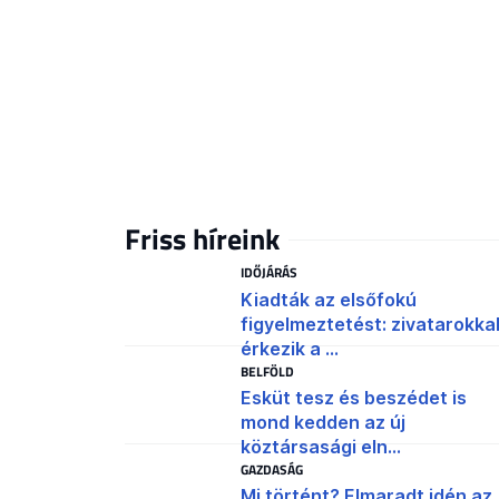
Friss híreink
IDŐJÁRÁS
Kiadták az elsőfokú
figyelmeztetést: zivatarokka
érkezik a ...
BELFÖLD
Esküt tesz és beszédet is
mond kedden az új
köztársasági eln...
GAZDASÁG
Mi történt? Elmaradt idén az