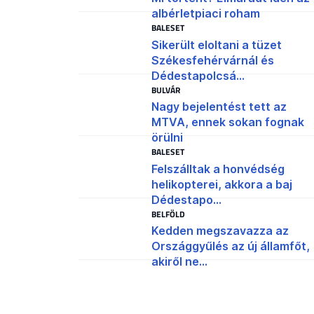
albérletpiaci roham
BALESET
Sikerült eloltani a tüzet
Székesfehérvárnál és
Dédestapolcsá...
BULVÁR
Nagy bejelentést tett az
MTVA, ennek sokan fognak
örülni
BALESET
Felszálltak a honvédség
helikopterei, akkora a baj
Dédestapo...
BELFÖLD
Kedden megszavazza az
Országgyűlés az új államfőt,
akiről ne...