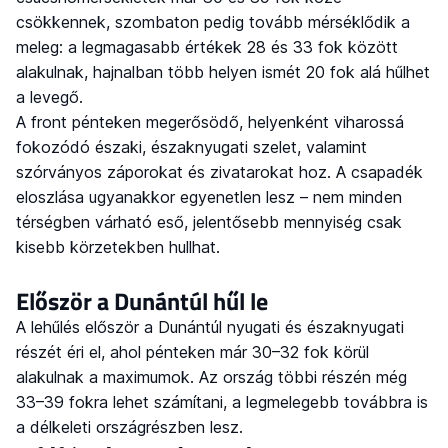
csökkennek, szombaton pedig tovább mérséklődik a
meleg: a legmagasabb értékek 28 és 33 fok között
alakulnak, hajnalban több helyen ismét 20 fok alá hűlhet
a levegő.
A front pénteken megerősödő, helyenként viharossá
fokozódó északi, északnyugati szelet, valamint
szórványos záporokat és zivatarokat hoz. A csapadék
eloszlása ugyanakkor egyenetlen lesz – nem minden
térségben várható eső, jelentősebb mennyiség csak
kisebb körzetekben hullhat.
Először a Dunántúl hűl le
A lehűlés először a Dunántúl nyugati és északnyugati
részét éri el, ahol pénteken már 30–32 fok körül
alakulnak a maximumok. Az ország többi részén még
33–39 fokra lehet számítani, a legmelegebb továbbra is
a délkeleti országrészben lesz.