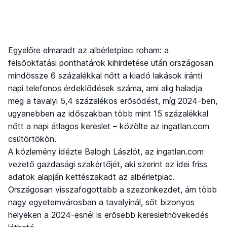
Egyelőre elmaradt az albérletpiaci roham: a
felsőoktatási ponthatárok kihirdetése után országosan
mindössze 6 százalékkal nőtt a kiadó lakások iránti
napi telefonos érdeklődések száma, ami alig haladja
meg a tavalyi 5,4 százalékos erősödést, míg 2024-ben,
ugyanebben az időszakban több mint 15 százalékkal
nőtt a napi átlagos kereslet – közölte az ingatlan.com
csütörtökön.
A közlemény idézte Balogh Lászlót, az ingatlan.com
vezető gazdasági szakértőjét, aki szerint az idei friss
adatok alapján kettészakadt az albérletpiac.
Országosan visszafogottabb a szezonkezdet, ám több
nagy egyetemvárosban a tavalyinál, sőt bizonyos
helyeken a 2024-esnél is erősebb keresletnövekedés