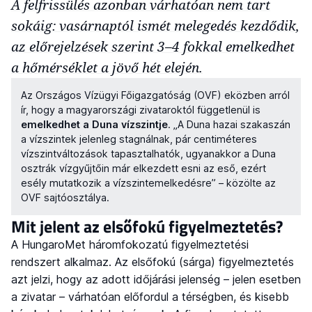
A felfrissülés azonban várhatóan nem tart
sokáig: vasárnaptól ismét melegedés kezdődik,
az előrejelzések szerint 3–4 fokkal emelkedhet
a hőmérséklet a jövő hét elején.
Az Országos Vízügyi Főigazgatóság (OVF) eközben arról
ír, hogy a magyarországi zivataroktól függetlenül is
emelkedhet a Duna vízszintje
. „A Duna hazai szakaszán
a vízszintek jelenleg stagnálnak, pár centiméteres
vízszintváltozások tapasztalhatók, ugyanakkor a Duna
osztrák vízgyűjtőin már elkezdett esni az eső, ezért
esély mutatkozik a vízszintemelkedésre” – közölte az
OVF sajtóosztálya.
Mit jelent az elsőfokú figyelmeztetés?
A HungaroMet háromfokozatú figyelmeztetési
rendszert alkalmaz. Az elsőfokú (sárga) figyelmeztetés
azt jelzi, hogy az adott időjárási jelenség – jelen esetben
a zivatar – várhatóan előfordul a térségben, és kisebb