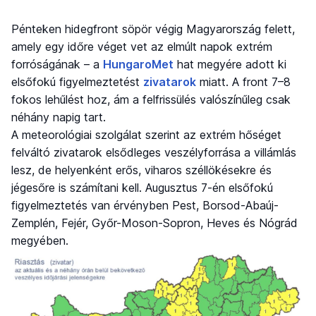
Pénteken hidegfront söpör végig Magyarország felett,
amely egy időre véget vet az elmúlt napok extrém
forróságának – a
HungaroMet
hat megyére adott ki
elsőfokú figyelmeztetést
zivatarok
miatt. A front 7–8
fokos lehűlést hoz, ám a felfrissülés valószínűleg csak
néhány napig tart.
A meteorológiai szolgálat szerint az extrém hőséget
felváltó zivatarok elsődleges veszélyforrása a villámlás
lesz, de helyenként erős, viharos széllökésekre és
jégesőre is számítani kell. Augusztus 7-én elsőfokú
figyelmeztetés van érvényben Pest, Borsod-Abaúj-
Zemplén, Fejér, Győr-Moson-Sopron, Heves és Nógrád
megyében.