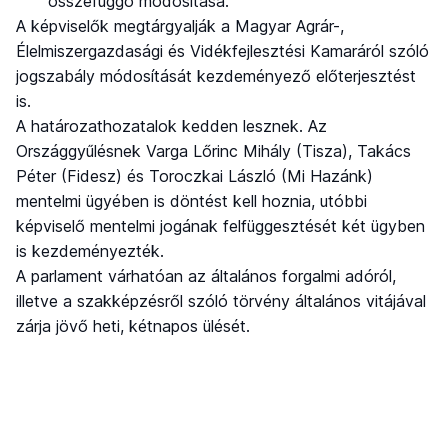
összefüggő módosítása.
A képviselők megtárgyalják a Magyar Agrár-,
Élelmiszergazdasági és Vidékfejlesztési Kamaráról szóló
jogszabály módosítását kezdeményező előterjesztést
is.
A határozathozatalok kedden lesznek. Az
Országgyűlésnek Varga Lőrinc Mihály (Tisza), Takács
Péter (Fidesz) és Toroczkai László (Mi Hazánk)
mentelmi ügyében is döntést kell hoznia, utóbbi
képviselő mentelmi jogának felfüggesztését két ügyben
is kezdeményezték.
A parlament várhatóan az általános forgalmi adóról,
illetve a szakképzésről szóló törvény általános vitájával
zárja jövő heti, kétnapos ülését.