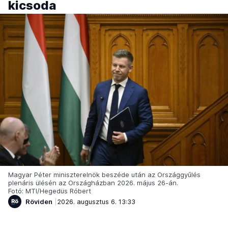
kicsoda
Magyar Péter miniszterelnök beszéde után az Országgyűlés
plenáris ülésén az Országházban 2026. május 26-án.
Fotó: MTI/Hegedüs Róbert
Röviden
2026. augusztus 6. 13:33