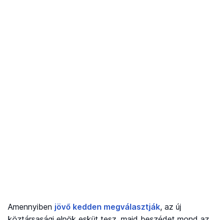
Amennyiben
jövő kedden megválasztják
, az új
köztársasági elnök esküt tesz, majd beszédet mond az