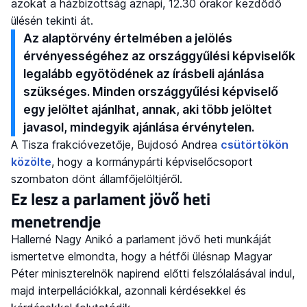
azokat a házbizottság aznapi, 12.30 órakor kezdődő
ülésén tekinti át.
Az alaptörvény értelmében a jelölés
érvényességéhez az országgyűlési képviselők
legalább egyötödének az írásbeli ajánlása
szükséges. Minden országgyűlési képviselő
egy jelöltet ajánlhat, annak, aki több jelöltet
javasol, mindegyik ajánlása érvénytelen.
A Tisza frakcióvezetője, Bujdosó Andrea
csütörtökön
közölte
, hogy a kormánypárti képviselőcsoport
szombaton dönt államfőjelöltjéről.
Ez lesz a parlament jövő heti
menetrendje
Hallerné Nagy Anikó a parlament jövő heti munkáját
ismertetve elmondta, hogy a hétfői ülésnap Magyar
Péter miniszterelnök napirend előtti felszólalásával indul,
majd interpellációkkal, azonnali kérdésekkel és