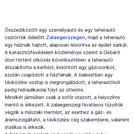
Összeütközött egy személyautó és egy teherautó
csütörtök délelőtt
Zalaegerszegen
, majd a teherautó
egy háznak hajtott, alaposan lebontva az épület sarkát.
A katasztrófavédelem közleménye szerint a Gébárti
úton történt ütközés következtében a teherautó
átszakította a kerítést, kidöntött egy gázcsonkot,
ezután csapódott a házfalnak. A balesetben egy
távközlési oszlop is megrongálódott, a teherautóból
pedig hidraulikaolaj folyt az úttestre.
Mindkét járműben csak a sofőr utazott, a helyszínre
mentő is érkezett. A zalaegerszegi hivatásos tűzoltók
végzik a műszaki mentést, az esethez a gáz- és
áramszolgáltató, a távközlési cég szakemberei, valamint
statikus is érkezik.