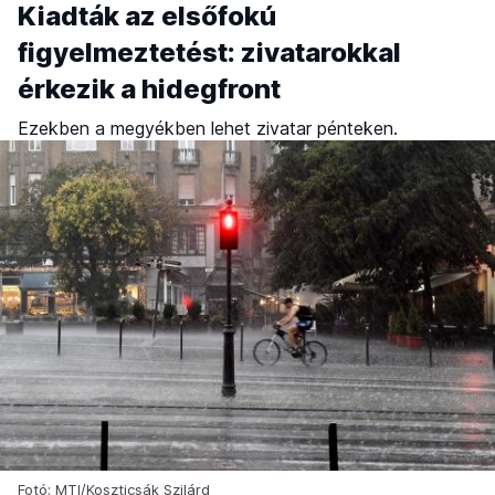
Kiadták az elsőfokú
figyelmeztetést: zivatarokkal
érkezik a hidegfront
Ezekben a megyékben lehet zivatar pénteken.
Fotó: MTI/Koszticsák Szilárd