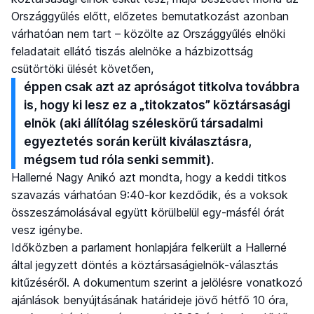
Országgyűlés előtt, előzetes bemutatkozást azonban
várhatóan nem tart – közölte az Országgyűlés elnöki
feladatait ellátó tiszás alelnöke a házbizottság
csütörtöki ülését követően,
éppen csak azt az apróságot titkolva továbbra
is, hogy ki lesz ez a „titokzatos” köztársasági
elnök (aki állítólag széleskörű társadalmi
egyeztetés során került kiválasztásra,
mégsem tud róla senki semmit).
Hallerné Nagy Anikó azt mondta, hogy a keddi titkos
szavazás várhatóan 9:40-kor kezdődik, és a voksok
összeszámolásával együtt körülbelül egy-másfél órát
vesz igénybe.
Időközben a parlament honlapjára felkerült a Hallerné
által jegyzett döntés a köztársaságielnök-választás
kitűzéséről. A dokumentum szerint a jelölésre vonatkozó
ajánlások benyújtásának határideje jövő hétfő 10 óra,