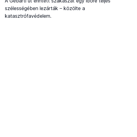
A Gébárti út érintett szakaszát egy időre teljes
szélességében lezárták – közölte a
katasztrófavédelem.