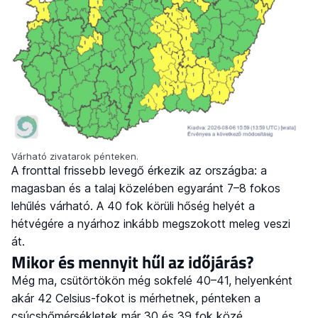
Várható zivatarok pénteken.
A fronttal frissebb levegő érkezik az országba: a
magasban és a talaj közelében egyaránt 7–8 fokos
lehűlés várható. A 40 fok körüli hőség helyét a
hétvégére a nyárhoz inkább megszokott meleg veszi
át.
Mikor és mennyit hűl az időjárás?
Még ma, csütörtökön még sokfelé 40–41, helyenként
akár 42 Celsius-fokot is mérhetnek, pénteken a
csúcshőmérsékletek már 30 és 39 fok közé