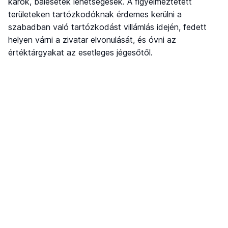
károk, balesetek lehetségesek. A figyelmeztetett
területeken tartózkodóknak érdemes kerülni a
szabadban való tartózkodást villámlás idején, fedett
helyen várni a zivatar elvonulását, és óvni az
értéktárgyakat az esetleges jégesőtől.