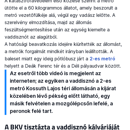
A katasztrófavédelem első közlése szerint a metró
ütötte el a 60 kilogrammos állatot, amely beszorult a
metró vezetőfülkéje alá, végül egy vadász lelőtte. A
szerelvény elmozdítása, majd az állomás
feszültségmentesítése után az egység kiemelte a
vaddisznót az alagútból.
A hatósági beavatkozás idejére kiürítették az állomást,
a metrók forgalmát mindkét irányban leállították. A
baleset miatt egy ideig pótlóbusz járt a
2-es metró
helyett a Deák Ferenc tér és a Déli pályaudvar között.
Az esetről több videó is megjelent az
interneten; az egyiken a vaddisznó a 2-es
metró Kossuth Lajos téri állomásán a kijárat
közelében lévő pékség előtt látható, egy
másik felvételen a mozgólépcsőn lefelé, a
peronok felé tart.
A BKV tisztázta a vaddisznó kálváriáját