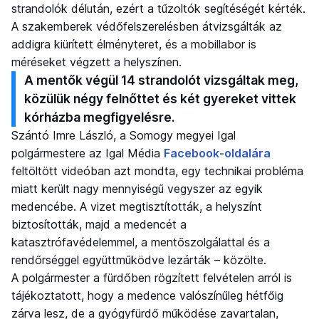
strandolók délután, ezért a tűzoltók segítéségét kérték.
A szakemberek védőfelszerelésben átvizsgálták az
addigra kiürített élményteret, és a mobillabor is
méréseket végzett a helyszínen.
A mentők végül 14 strandolót vizsgáltak meg,
közülük négy felnőttet és két gyereket vittek
kórházba megfigyelésre.
Szántó Imre László, a Somogy megyei Igal
polgármestere az Igal Média
Facebook-oldalára
feltöltött videóban azt mondta, egy technikai probléma
miatt került nagy mennyiségű vegyszer az egyik
medencébe. A vizet megtisztították, a helyszínt
biztosították, majd a medencét a
katasztrófavédelemmel, a mentőszolgálattal és a
rendőrséggel együttműködve lezárták – közölte.
A polgármester a fürdőben rögzített felvételen arról is
tájékoztatott, hogy a medence valószínűleg hétfőig
zárva lesz, de a gyógyfürdő működése zavartalan,