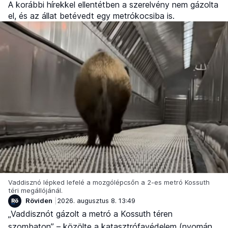
A korábbi hírekkel ellentétben a szerelvény nem gázolta
el, és az állat betévedt egy metrókocsiba is.
Vaddisznó lépked lefelé a mozgólépcsőn a 2-es metró Kossuth
téri megállójánál.
Röviden
2026. augusztus 8. 13:49
„Vaddisznót gázolt a metró a Kossuth téren
szombaton” – közölte a katasztrófavédelem (nyomán