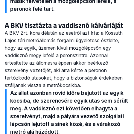
másik felvételen a mozgólépcsőn lefelé, a
peronok felé tart.
A BKV tisztázta a vaddisznó kálváriáját
A BKV Zrt. kora délután az esetről azt írta: a Kossuth
Lajos téri metróállomás forgalmi ügyeletese észlelte,
hogy az egyik, üzemen kívüli mozgólépcsőn egy
vaddisznó megy lefelé a peronszintre. Azonnal
értesítette az állomásra éppen akkor beérkező
szerelvény vezetőjét, aki arra kérte a peronon
tartózkodó utasokat, hogy a biztonságuk érdekében
szálljanak vissza a metrókocsikba.
Az állat azonban rövid időre bejutott az egyik
kocsiba, de szerencsére egyik utas sem sérült
meg. A vaddisznó ezt követően elhagyta a
szerelvényt, majd a pályára vezető szolgálati
lépcsőn lejutott a sínek közé, és a várakozó
metró alá húzódott.