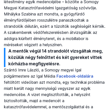
létesítmény egyik medencéjébe – közölte a Somogy
Megyei Katasztrófavédelmi Igazgatóság szóvivője.
Mihályka Szabina azt mondta, a gyógyfürdő
élményfürdőjében rosszullétre panaszkodtak a
strandolók délután, ezért a tűzoltók segítéségét kérték.
A szakemberek védőfelszerelésben átvizsgálták az
addigra kiürített élményteret, és a mobillabor is
méréseket végzett a helyszínen.
A mentők végül 14 strandolót vizsgáltak meg,
közülük négy felnőttet és két gyereket vittek
kórházba megfigyelésre.
Szántó Imre László, a Somogy megyei Igal
polgármestere az Igal Média
Facebook-oldalára
feltöltött videóban azt mondta, egy technikai probléma
miatt került nagy mennyiségű vegyszer az egyik
medencébe. A vizet megtisztították, a helyszínt
biztosították, majd a medencét a
katasztrófavédelemmel, a mentőszolgálattal és a