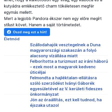
kutyádra emlékeztető charm tökéletesen megfér
egymás mellett.
Mert a legjobb Pandora ékszer nem egy előre megírt
stílust követ. Hanem a saját történetedet.
Oszd meg ezt a hírt!
Életmód
Szállodahajók vesztegelnek a Duna
magyarországi szakaszán a folyó
alacsony vízállása miatt
Felborította a turizmust az iráni háború
– ezek most a magyarok kedvenc
úticéljai
Felmondta a hajléktalan-ellátásra
szóló szerződést Iványi Gáborék
egyesületével az V. kerületi fideszes
önkormányzat
Jön az óraállítás, ezt kell tudnod, ha
éjszaka utazol