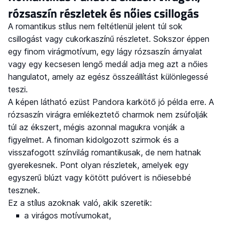
rózsaszín részletek és nőies csillogás
A romantikus stílus nem feltétlenül jelent túl sok
csillogást vagy cukorkaszínű részletet. Sokszor éppen
egy finom virágmotívum, egy lágy rózsaszín árnyalat
vagy egy kecsesen lengő medál adja meg azt a nőies
hangulatot, amely az egész összeállítást különlegessé
teszi.
A képen látható ezüst Pandora karkötő jó példa erre. A
rózsaszín virágra emlékeztető charmok nem zsúfolják
túl az ékszert, mégis azonnal magukra vonják a
figyelmet. A finoman kidolgozott szirmok és a
visszafogott színvilág romantikusak, de nem hatnak
gyerekesnek. Pont olyan részletek, amelyek egy
egyszerű blúzt vagy kötött pulóvert is nőiesebbé
tesznek.
Ez a stílus azoknak való, akik szeretik:
a virágos motívumokat,