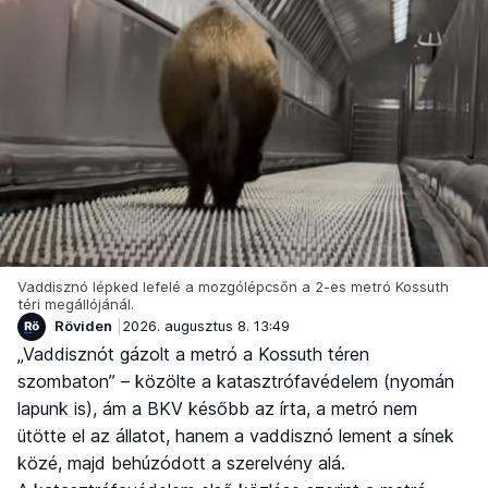
Vaddisznó lépked lefelé a mozgólépcsőn a 2-es metró Kossuth
téri megállójánál.
Röviden
2026. augusztus 8. 13:49
„Vaddisznót gázolt a metró a Kossuth téren
szombaton” – közölte a katasztrófavédelem (nyomán
lapunk is), ám a BKV később az írta, a metró nem
ütötte el az állatot, hanem a vaddisznó lement a sínek
közé, majd behúzódott a szerelvény alá.