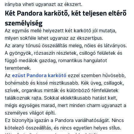
irányba viheti ugyanazt az ékszert.
Két Pandora karkötő, két teljesen eltérő
személyiség
Az egymás mellé helyezett két karkötő jól mutatja,
milyen sokféle lehet ugyanaz az ékszertípus.
Az arany tónusú összeállítás meleg, nőies és látványos.
A gyöngyök, rózsaszín részletek, csillogó felületek és
függő medálok gazdag, romantikus hangulatot
teremtenek.
Az
ezüst Pandora karkötő
ezzel szemben hűvösebb,
bohémabb és kissé misztikusabb. Kék üveg, csillagok,
szívek, organikus minták és különböző fémfelületek
találkoznak rajta. Sokkal eklektikusabb hatást kelt,
mégis egységes marad, mert minden charm ugyanazt a
személyes világot építi.
Ez bizonyítja igazán a Pandora variálhatóságát. Nincs
kötelező összeállítás, és nincs egyetlen helyes stílus.