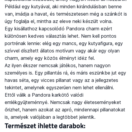
Például egy kutyával, aki minden kirándulásban benne
van, imádja a havat, és természetesen még a szánkót is
úgy foglalja el, mintha az eleve neki készült volna.
Egy kisállathoz kapcsolódó Pandora charm ezért
különösen kedves választás lehet. Nem kell pontos
portrénak lennie: elég egy mancs, egy kutyafigura, egy
szívvel díszített állatos motívum vagy akár egy olyan
charm, amely egy közös élményt idéz fel.
Az ilyen ékszer nemcsak játékos, hanem nagyon
személyes is. Egy pillantás rá, és máris eszünkbe jut egy
havas séta, egy vicces pillanat vagy az a jellegzetes
tekintet, amelynek egyszerűen nem lehet ellenállni.
Ettől válik a Pandora karkötő valódi
emlékgyűjteménnyé. Nemcsak nagy életeseményeket
őrizhet, hanem azokat az apró, mindennapi pillanatokat
is, amelyek valójában a legtöbbet jelentik.
Természet ihlette darabok: