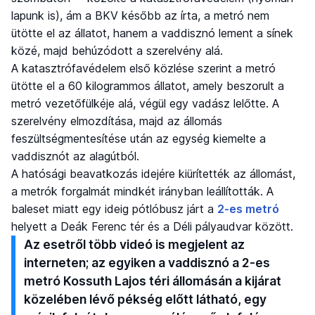
lapunk is), ám a BKV később az írta, a metró nem
ütötte el az állatot, hanem a vaddisznó lement a sínek
közé, majd behúzódott a szerelvény alá.
A katasztrófavédelem első közlése szerint a metró
ütötte el a 60 kilogrammos állatot, amely beszorult a
metró vezetőfülkéje alá, végül egy vadász lelőtte. A
szerelvény elmozdítása, majd az állomás
feszültségmentesítése után az egység kiemelte a
vaddisznót az alagútból.
A hatósági beavatkozás idejére kiürítették az állomást,
a metrók forgalmát mindkét irányban leállították. A
baleset miatt egy ideig pótlóbusz járt a
2-es metró
helyett a Deák Ferenc tér és a Déli pályaudvar között.
Az esetről több videó is megjelent az
interneten; az egyiken a vaddisznó a 2-es
metró Kossuth Lajos téri állomásán a kijárat
közelében lévő pékség előtt látható, egy