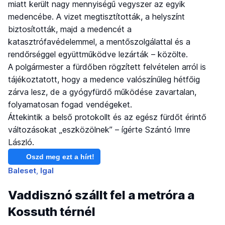
miatt került nagy mennyiségű vegyszer az egyik
medencébe. A vizet megtisztították, a helyszínt
biztosították, majd a medencét a
katasztrófavédelemmel, a mentőszolgálattal és a
rendőrséggel együttműködve lezárták – közölte.
A polgármester a fürdőben rögzített felvételen arról is
tájékoztatott, hogy a medence valószínűleg hétfőig
zárva lesz, de a gyógyfürdő működése zavartalan,
folyamatosan fogad vendégeket.
Áttekintik a belső protokollt és az egész fürdőt érintő
változásokat „eszközölnek” – ígérte Szántó Imre
László.
Oszd meg ezt a hírt!
Baleset
Igal
Vaddisznó szállt fel a metróra a
Kossuth térnél