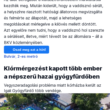
kezdték meg. Miután kiderült, hogy a vaddisznó sérült,
a helyszínre riasztott hatósági állatorvos megvizsgálta
és felmérte az állapotát, majd a lehetséges
megoldásokat mérlegelve a kilövés mellett döntött.
Azt egyelőre nem tudni, hogy a vaddisznó hol szerezte
a sérüléseit, illetve, miért tévedt be az állomásra – áll a
BKV közleményében.
Oszd meg ezt a hírt!
Bulvár
2-es metró
Klórmérgezést kapott több ember
a népszerű hazai gyógyfürdőben
Vegyszeradagolási probléma miatt kórházba került az
Igali Gyógyfürdő több vendége.