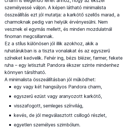
charm is elegendő lehet ahhoz, hogy az ékszer
személyessé váljon. A képen látható minimalista
összeállítás ezt jól mutatja: a karkötő szellős marad, a
charmoknak pedig van helyük érvényesülni. Nem
vesznek el egymás mellett, és minden mozdulatnál
finoman megcsillannak.
Ez a stílus különösen jól illik azokhoz, akik a
ruhatárukban is a tiszta vonalakat és az egyszerű
színeket kedvelik. Fehér ing, bézs blézer, farmer, fekete
ruha – egy letisztult Pandora ékszer szinte mindenhez
könnyen társítható.
A minimalista összeállításban jól működhet:
egy vagy két hangsúlyos Pandora charm,
egyszerű ezüst vagy aranyozott karkötő,
visszafogott, semleges színvilág,
kevés, de jól megválasztott csillogó részlet,
egyetlen személyes szimbólum.