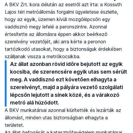
A BKV Zrt. kora délután az esetről azt írta: a Kossuth
Lajos téri metróállomás forgalmi ügyeletese észlelte,
hogy az egyik, üzemen kívüli mozgólépcsőn egy
vaddisznó megy lefelé a peronszintre. Azonnal
értesítette az állomásra éppen akkor beérkező
szerelvény vezetőjét, aki arra kérte a peronon
tartózkodó utasokat, hogy a biztonságuk érdekében
szálljanak vissza a metrókocsikba.
Az állat azonban rövid időre bejutott az egyik
kocsiba, de szerencsére egyik utas sem sérült
meg. A vaddisznó ezt követően elhagyta a
szerelvényt, majd a pályára vezető szolgálati
lépcsőn lejutott a sínek közé, és a várakozó
metró alá húzódott.
A BKV munkatársai azonnal kiürítették és lezárták az
állomást, minden utas biztonságban elhagyta a
területet.
Az állat befogását a katasztrófavédelem munkatársai