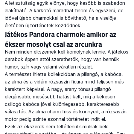
A letisztultság egyik előnye, hogy később is szabadon
alakítható. A karkötő maradhat finom és egyszerű, de
idővel újabb charmokkal is bővíthető, ha a viselője
életében új történetek kezdődnek.
Játékos Pandora charmok: amikor az
ékszer mosolyt csal az arcunkra
Nem minden ékszernek kell komolynak lennie. A játékos
darabok éppen attól szerethetők, hogy van bennük
humor, szín vagy valami váratlan részlet.
A természet ihlette kollekcióban a pillangó, a kabóca,
az alma és a vidám rózsaszín figura mind teljesen más
karaktert képvisel. A nagy, arany tónusú pillangó
elegánsabb, mesésebb hatást kelt, míg a kékesen
csillogó kabóca jóval különlegesebb, karakteresebb
választás. Az alma charm friss és könnyed, a rózsaszín
motor pedig szinte azonnal történetet indít el.
Ezek az ékszerek nem feltétlenül simulnak bele