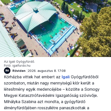
Az Igali Gyógyfürdő.
Fotó: igalfurdo.hu
Röviden
2026. augusztus 8. 17:08
Kórházba vittek hat embert az
Igali
Gyógyfürdőből
szombaton, miután nagy mennyiségű klór került a
létesítmény egyik medencéjébe – közölte a Somogy
Megyei Katasztrófavédelmi Igazgatóság szóvivője.
Mihályka Szabina azt mondta, a gyógyfürdő
élményfürdőjében rosszullétre panaszkodtak a