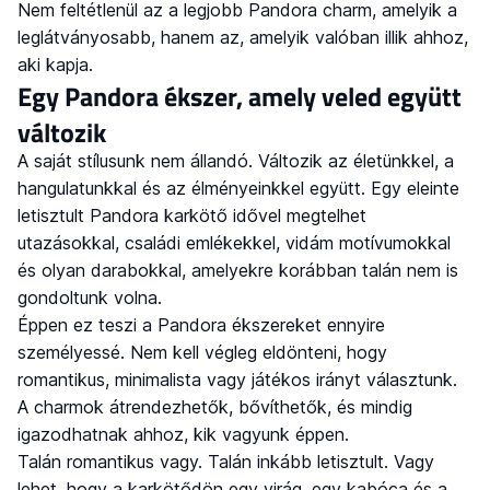
Nem feltétlenül az a legjobb Pandora charm, amelyik a
leglátványosabb, hanem az, amelyik valóban illik ahhoz,
aki kapja.
Egy Pandora ékszer, amely veled együtt
változik
A saját stílusunk nem állandó. Változik az életünkkel, a
hangulatunkkal és az élményeinkkel együtt. Egy eleinte
letisztult Pandora karkötő idővel megtelhet
utazásokkal, családi emlékekkel, vidám motívumokkal
és olyan darabokkal, amelyekre korábban talán nem is
gondoltunk volna.
Éppen ez teszi a Pandora ékszereket ennyire
személyessé. Nem kell végleg eldönteni, hogy
romantikus, minimalista vagy játékos irányt választunk.
A charmok átrendezhetők, bővíthetők, és mindig
igazodhatnak ahhoz, kik vagyunk éppen.
Talán romantikus vagy. Talán inkább letisztult. Vagy
lehet, hogy a karkötődön egy virág, egy kabóca és a