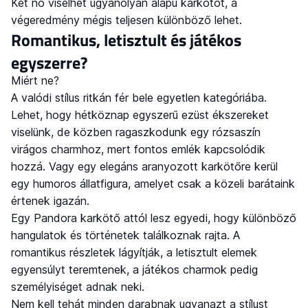
Két nő viselhet ugyanolyan alapú karkötőt, a
végeredmény mégis teljesen különböző lehet.
Romantikus, letisztult és játékos
egyszerre?
Miért ne?
A valódi stílus ritkán fér bele egyetlen kategóriába.
Lehet, hogy hétköznap egyszerű ezüst ékszereket
viselünk, de közben ragaszkodunk egy rózsaszín
virágos charmhoz, mert fontos emlék kapcsolódik
hozzá. Vagy egy elegáns aranyozott karkötőre kerül
egy humoros állatfigura, amelyet csak a közeli barátaink
értenek igazán.
Egy Pandora karkötő attól lesz egyedi, hogy különböző
hangulatok és történetek találkoznak rajta. A
romantikus részletek lágyítják, a letisztult elemek
egyensúlyt teremtenek, a játékos charmok pedig
személyiséget adnak neki.
Nem kell tehát minden darabnak ugyanazt a stílust