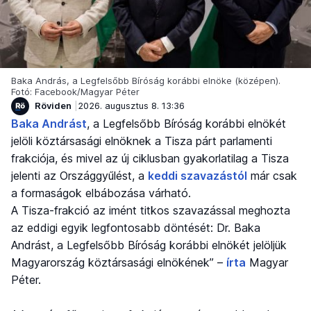
Baka András, a Legfelsőbb Bíróság korábbi elnöke (középen).
Fotó: Facebook/Magyar Péter
Röviden
2026. augusztus 8. 13:36
Baka Andrást
, a Legfelsőbb Bíróság korábbi elnökét
jelöli köztársasági elnöknek a Tisza párt parlamenti
frakciója, és mivel az új ciklusban gyakorlatilag a Tisza
jelenti az Országgyűlést, a
keddi szavazástól
már csak
a formaságok elbábozása várható.
A Tisza-frakció az imént titkos szavazással meghozta
az eddigi egyik legfontosabb döntését: Dr. Baka
Andrást, a Legfelsőbb Bíróság korábbi elnökét jelöljük
Magyarország köztársasági elnökének” –
írta
Magyar
Péter.