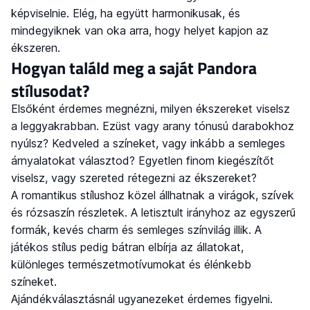
képviselnie. Elég, ha együtt harmonikusak, és
mindegyiknek van oka arra, hogy helyet kapjon az
ékszeren.
Hogyan találd meg a saját Pandora
stílusodat?
Elsőként érdemes megnézni, milyen ékszereket viselsz
a leggyakrabban. Ezüst vagy arany tónusú darabokhoz
nyúlsz? Kedveled a színeket, vagy inkább a semleges
árnyalatokat választod? Egyetlen finom kiegészítőt
viselsz, vagy szereted rétegezni az ékszereket?
A romantikus stílushoz közel állhatnak a virágok, szívek
és rózsaszín részletek. A letisztult irányhoz az egyszerű
formák, kevés charm és semleges színvilág illik. A
játékos stílus pedig bátran elbírja az állatokat,
különleges természetmotívumokat és élénkebb
színeket.
Ajándékválasztásnál ugyanezeket érdemes figyelni.