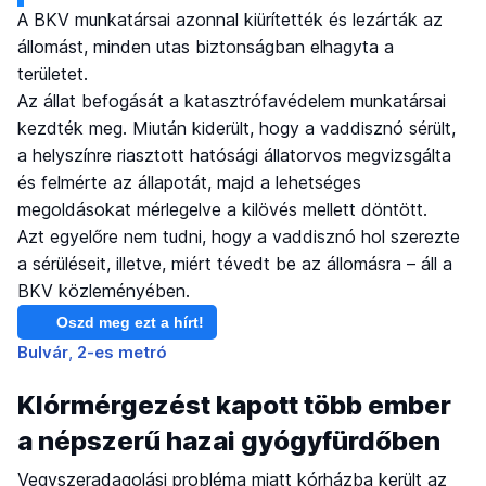
A BKV munkatársai azonnal kiürítették és lezárták az
állomást, minden utas biztonságban elhagyta a
területet.
Az állat befogását a katasztrófavédelem munkatársai
kezdték meg. Miután kiderült, hogy a vaddisznó sérült,
a helyszínre riasztott hatósági állatorvos megvizsgálta
és felmérte az állapotát, majd a lehetséges
megoldásokat mérlegelve a kilövés mellett döntött.
Azt egyelőre nem tudni, hogy a vaddisznó hol szerezte
a sérüléseit, illetve, miért tévedt be az állomásra – áll a
BKV közleményében.
Oszd meg ezt a hírt!
Bulvár
2-es metró
Klórmérgezést kapott több ember
a népszerű hazai gyógyfürdőben
Vegyszeradagolási probléma miatt kórházba került az