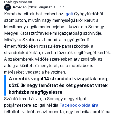
Fotó: igalfurdo.hu
Röviden
2026. augusztus 8. 17:08
Kórházba vittek hat embert az
Igali
Gyógyfürdőből
szombaton, miután nagy mennyiségű klór került a
létesítmény egyik medencéjébe – közölte a Somogy
Megyei Katasztrófavédelmi Igazgatóság szóvivője.
Mihályka Szabina azt mondta, a gyógyfürdő
élményfürdőjében rosszullétre panaszkodtak a
strandolók délután, ezért a tűzoltók segítéségét kérték.
A szakemberek védőfelszerelésben átvizsgálták az
addigra kiürített élményteret, és a mobillabor is
méréseket végzett a helyszínen.
A mentők végül 14 strandolót vizsgáltak meg,
közülük négy felnőttet és két gyereket vittek
kórházba megfigyelésre.
Szántó Imre László, a Somogy megyei Igal
polgármestere az Igal Média
Facebook-oldalára
feltöltött videóban azt mondta, egy technikai probléma