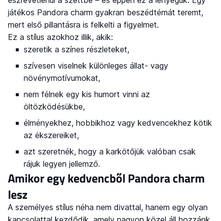
észrevétlenül a szettbe – és éppen ez a lényegük. Egy
játékos Pandora charm gyakran beszédtémát teremt,
mert első pillantásra is felkelti a figyelmet.
Ez a stílus azokhoz illik, akik:
szeretik a színes részleteket,
szívesen viselnek különleges állat- vagy
növénymotívumokat,
nem félnek egy kis humort vinni az
öltözködésükbe,
élményekhez, hobbikhoz vagy kedvencekhez kötik
az ékszereiket,
azt szeretnék, hogy a karkötőjük valóban csak
rájuk legyen jellemző.
Amikor egy kedvencből Pandora charm
lesz
A személyes stílus néha nem divattal, hanem egy olyan
kapcsolattal kezdődik, amely nagyon közel áll hozzánk.