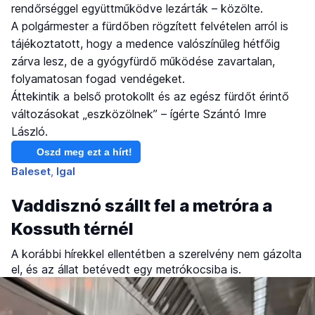
rendőrséggel együttműködve lezárták – közölte.
A polgármester a fürdőben rögzített felvételen arról is
tájékoztatott, hogy a medence valószínűleg hétfőig
zárva lesz, de a gyógyfürdő működése zavartalan,
folyamatosan fogad vendégeket.
Áttekintik a belső protokollt és az egész fürdőt érintő
változásokat „eszközölnek” – ígérte Szántó Imre
László.
Oszd meg ezt a hírt!
Baleset
Igal
Vaddisznó szállt fel a metróra a
Kossuth térnél
A korábbi hírekkel ellentétben a szerelvény nem gázolta
el, és az állat betévedt egy metrókocsiba is.