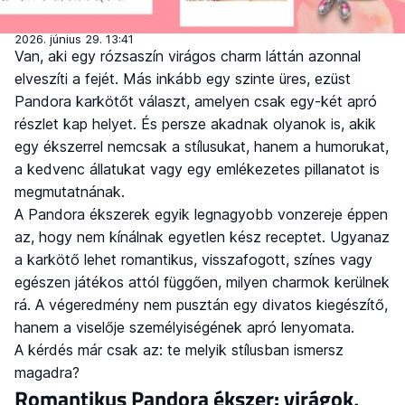
2026. június 29. 13:41
Van, aki egy rózsaszín virágos charm láttán azonnal
elveszíti a fejét. Más inkább egy szinte üres, ezüst
Pandora karkötőt választ, amelyen csak egy-két apró
részlet kap helyet. És persze akadnak olyanok is, akik
egy ékszerrel nemcsak a stílusukat, hanem a humorukat,
a kedvenc állatukat vagy egy emlékezetes pillanatot is
megmutatnának.
A Pandora ékszerek egyik legnagyobb vonzereje éppen
az, hogy nem kínálnak egyetlen kész receptet. Ugyanaz
a karkötő lehet romantikus, visszafogott, színes vagy
egészen játékos attól függően, milyen charmok kerülnek
rá. A végeredmény nem pusztán egy divatos kiegészítő,
hanem a viselője személyiségének apró lenyomata.
A kérdés már csak az: te melyik stílusban ismersz
magadra?
Romantikus Pandora ékszer: virágok,