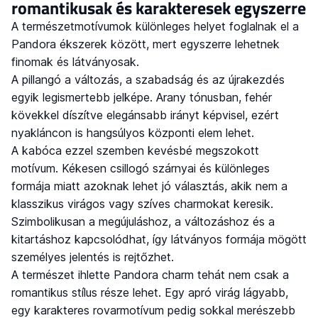
romantikusak és karakteresek egyszerre
A természetmotívumok különleges helyet foglalnak el a
Pandora ékszerek között, mert egyszerre lehetnek
finomak és látványosak.
A pillangó a változás, a szabadság és az újrakezdés
egyik legismertebb jelképe. Arany tónusban, fehér
kövekkel díszítve elegánsabb irányt képvisel, ezért
nyakláncon is hangsúlyos központi elem lehet.
A kabóca ezzel szemben kevésbé megszokott
motívum. Kékesen csillogó szárnyai és különleges
formája miatt azoknak lehet jó választás, akik nem a
klasszikus virágos vagy szíves charmokat keresik.
Szimbolikusan a megújuláshoz, a változáshoz és a
kitartáshoz kapcsolódhat, így látványos formája mögött
személyes jelentés is rejtőzhet.
A természet ihlette Pandora charm tehát nem csak a
romantikus stílus része lehet. Egy apró virág lágyabb,
egy karakteres rovarmotívum pedig sokkal merészebb