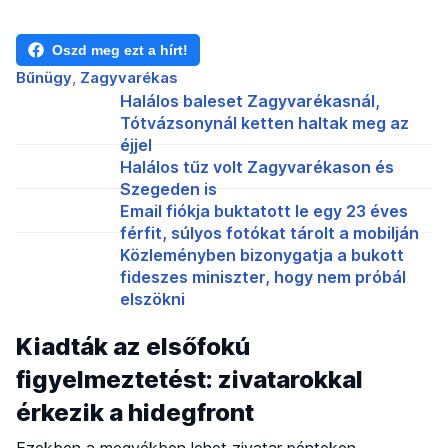
Oszd meg ezt a hírt!
Bűnügy
Zagyvarékas
Halálos baleset Zagyvarékasnál,
Tótvázsonynál ketten haltak meg az
éjjel
Halálos tűz volt Zagyvarékason és
Szegeden is
Email fiókja buktatott le egy 23 éves
férfit, súlyos fotókat tárolt a mobilján
Közleményben bizonygatja a bukott
fideszes miniszter, hogy nem próbál
elszökni
Kiadták az elsőfokú
figyelmeztetést: zivatarokkal
érkezik a hidegfront
Ezekben a megyékben lehet zivatar pénteken.