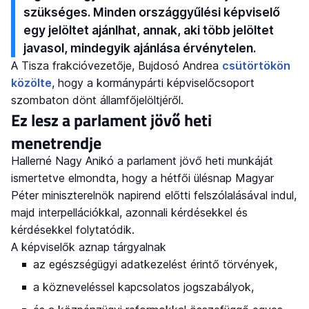
szükséges. Minden országgyűlési képviselő
egy jelöltet ajánlhat, annak, aki több jelöltet
javasol, mindegyik ajánlása érvénytelen.
A Tisza frakcióvezetője, Bujdosó Andrea
csütörtökön
közölte
, hogy a kormánypárti képviselőcsoport
szombaton dönt államfőjelöltjéről.
Ez lesz a parlament jövő heti
menetrendje
Hallerné Nagy Anikó a parlament jövő heti munkáját
ismertetve elmondta, hogy a hétfői ülésnap Magyar
Péter miniszterelnök napirend előtti felszólalásával indul,
majd interpellációkkal, azonnali kérdésekkel és
kérdésekkel folytatódik.
A képviselők aznap tárgyalnak
az egészségügyi adatkezelést érintő törvények,
a közneveléssel kapcsolatos jogszabályok,