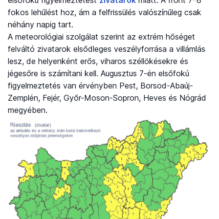
elsőfokú figyelmeztetést
zivatarok
miatt. A front 7–8
fokos lehűlést hoz, ám a felfrissülés valószínűleg csak
néhány napig tart.
A meteorológiai szolgálat szerint az extrém hőséget
felváltó zivatarok elsődleges veszélyforrása a villámlás
lesz, de helyenként erős, viharos széllökésekre és
jégesőre is számítani kell. Augusztus 7-én elsőfokú
figyelmeztetés van érvényben Pest, Borsod-Abaúj-
Zemplén, Fejér, Győr-Moson-Sopron, Heves és Nógrád
megyében.