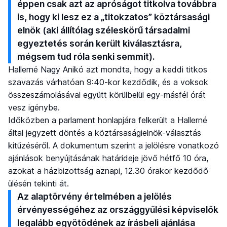
éppen csak azt az apróságot titkolva továbbra
is, hogy ki lesz ez a „titokzatos” köztársasági
elnök (aki állítólag széleskörű társadalmi
egyeztetés során került kiválasztásra,
mégsem tud róla senki semmit).
Hallerné Nagy Anikó azt mondta, hogy a keddi titkos
szavazás várhatóan 9:40-kor kezdődik, és a voksok
összeszámolásával együtt körülbelül egy-másfél órát
vesz igénybe.
Időközben a parlament honlapjára felkerült a Hallerné
által jegyzett döntés a köztársaságielnök-választás
kitűzéséről. A dokumentum szerint a jelölésre vonatkozó
ajánlások benyújtásának határideje jövő hétfő 10 óra,
azokat a házbizottság aznapi, 12.30 órakor kezdődő
ülésén tekinti át.
Az alaptörvény értelmében a jelölés
érvényességéhez az országgyűlési képviselők
legalább egyötödének az írásbeli ajánlása