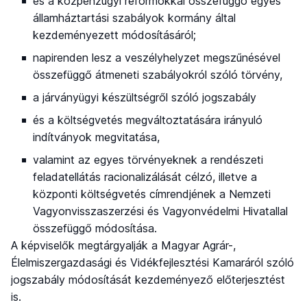
és a közpénzügyi reformokkal összefüggő egyes
államháztartási szabályok kormány által
kezdeményezett módosításáról;
napirenden lesz a veszélyhelyzet megszűnésével
összefüggő átmeneti szabályokról szóló törvény,
a járványügyi készültségről szóló jogszabály
és a költségvetés megváltoztatására irányuló
indítványok megvitatása,
valamint az egyes törvényeknek a rendészeti
feladatellátás racionalizálását célzó, illetve a
központi költségvetés címrendjének a Nemzeti
Vagyonvisszaszerzési és Vagyonvédelmi Hivatallal
összefüggő módosítása.
A képviselők megtárgyalják a Magyar Agrár-,
Élelmiszergazdasági és Vidékfejlesztési Kamaráról szóló
jogszabály módosítását kezdeményező előterjesztést
is.