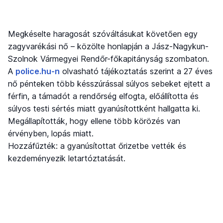
Megkéselte haragosát szóváltásukat követően egy
zagyvarékási nő – közölte honlapján a Jász-Nagykun-
Szolnok Vármegyei Rendőr-főkapitányság szombaton.
A
police.hu-n
olvasható tájékoztatás szerint a 27 éves
nő pénteken több késszúrással súlyos sebeket ejtett a
férfin, a támadót a rendőrség elfogta, előállította és
súlyos testi sértés miatt gyanúsítottként hallgatta ki.
Megállapították, hogy ellene több körözés van
érvényben, lopás miatt.
Hozzáfűzték: a gyanúsítottat őrizetbe vették és
kezdeményezik letartóztatását.