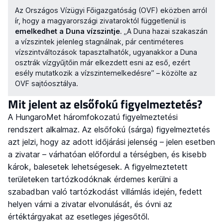
Az Országos Vízügyi Főigazgatóság (OVF) eközben arról
ír, hogy a magyarországi zivataroktól függetlenül is
emelkedhet a Duna vízszintje
. „A Duna hazai szakaszán
a vízszintek jelenleg stagnálnak, pár centiméteres
vízszintváltozások tapasztalhatók, ugyanakkor a Duna
osztrák vízgyűjtőin már elkezdett esni az eső, ezért
esély mutatkozik a vízszintemelkedésre” – közölte az
OVF sajtóosztálya.
Mit jelent az elsőfokú figyelmeztetés?
A HungaroMet háromfokozatú figyelmeztetési
rendszert alkalmaz. Az elsőfokú (sárga) figyelmeztetés
azt jelzi, hogy az adott időjárási jelenség – jelen esetben
a zivatar – várhatóan előfordul a térségben, és kisebb
károk, balesetek lehetségesek. A figyelmeztetett
területeken tartózkodóknak érdemes kerülni a
szabadban való tartózkodást villámlás idején, fedett
helyen várni a zivatar elvonulását, és óvni az
értéktárgyakat az esetleges jégesőtől.