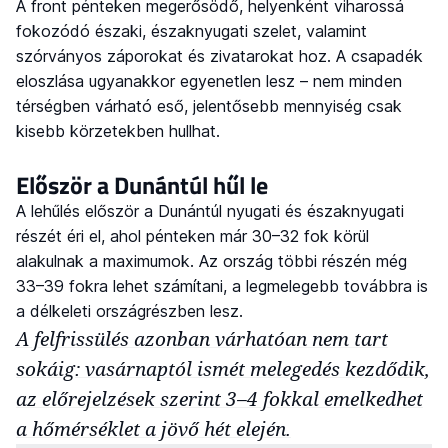
A front pénteken megerősödő, helyenként viharossá
fokozódó északi, északnyugati szelet, valamint
szórványos záporokat és zivatarokat hoz. A csapadék
eloszlása ugyanakkor egyenetlen lesz – nem minden
térségben várható eső, jelentősebb mennyiség csak
kisebb körzetekben hullhat.
Először a Dunántúl hűl le
A lehűlés először a Dunántúl nyugati és északnyugati
részét éri el, ahol pénteken már 30–32 fok körül
alakulnak a maximumok. Az ország többi részén még
33–39 fokra lehet számítani, a legmelegebb továbbra is
a délkeleti országrészben lesz.
A felfrissülés azonban várhatóan nem tart
sokáig: vasárnaptól ismét melegedés kezdődik,
az előrejelzések szerint 3–4 fokkal emelkedhet
a hőmérséklet a jövő hét elején.