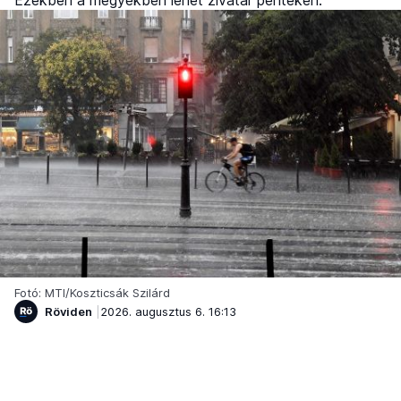
Fotó: MTI/Koszticsák Szilárd
Röviden
2026. augusztus 6. 16:13