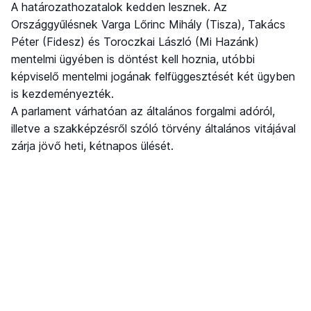
A határozathozatalok kedden lesznek. Az
Országgyűlésnek Varga Lőrinc Mihály (Tisza), Takács
Péter (Fidesz) és Toroczkai László (Mi Hazánk)
mentelmi ügyében is döntést kell hoznia, utóbbi
képviselő mentelmi jogának felfüggesztését két ügyben
is kezdeményezték.
A parlament várhatóan az általános forgalmi adóról,
illetve a szakképzésről szóló törvény általános vitájával
zárja jövő heti, kétnapos ülését.