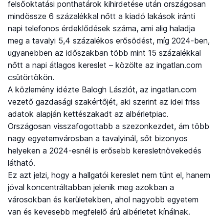
felsőoktatási ponthatárok kihirdetése után országosan
mindössze 6 százalékkal nőtt a kiadó lakások iránti
napi telefonos érdeklődések száma, ami alig haladja
meg a tavalyi 5,4 százalékos erősödést, míg 2024-ben,
ugyanebben az időszakban több mint 15 százalékkal
nőtt a napi átlagos kereslet – közölte az ingatlan.com
csütörtökön.
A közlemény idézte Balogh Lászlót, az ingatlan.com
vezető gazdasági szakértőjét, aki szerint az idei friss
adatok alapján kettészakadt az albérletpiac.
Országosan visszafogottabb a szezonkezdet, ám több
nagy egyetemvárosban a tavalyinál, sőt bizonyos
helyeken a 2024-esnél is erősebb keresletnövekedés
látható.
Ez azt jelzi, hogy a hallgatói kereslet nem tűnt el, hanem
jóval koncentráltabban jelenik meg azokban a
városokban és kerületekben, ahol nagyobb egyetem
van és kevesebb megfelelő árú albérletet kínálnak.