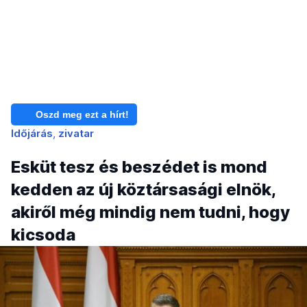
Oszd meg ezt a hírt!
Időjárás
zivatar
Esküt tesz és beszédet is mond
kedden az új köztársasági elnök,
akiről még mindig nem tudni, hogy
kicsoda