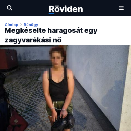
Címlap
Bűnügy
Megkéselte haragosát egy
zagyvarékási nő