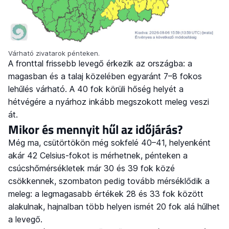
Várható zivatarok pénteken.
A fronttal frissebb levegő érkezik az országba: a
magasban és a talaj közelében egyaránt 7–8 fokos
lehűlés várható. A 40 fok körüli hőség helyét a
hétvégére a nyárhoz inkább megszokott meleg veszi
át.
Mikor és mennyit hűl az időjárás?
Még ma, csütörtökön még sokfelé 40–41, helyenként
akár 42 Celsius-fokot is mérhetnek, pénteken a
csúcshőmérsékletek már 30 és 39 fok közé
csökkennek, szombaton pedig tovább mérséklődik a
meleg: a legmagasabb értékek 28 és 33 fok között
alakulnak, hajnalban több helyen ismét 20 fok alá hűlhet
a levegő.