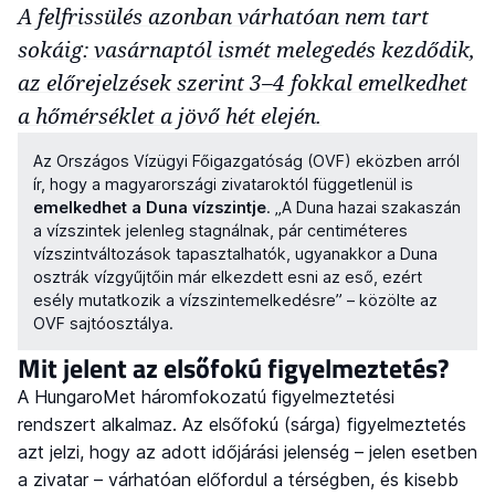
A felfrissülés azonban várhatóan nem tart
sokáig: vasárnaptól ismét melegedés kezdődik,
az előrejelzések szerint 3–4 fokkal emelkedhet
a hőmérséklet a jövő hét elején.
Az Országos Vízügyi Főigazgatóság (OVF) eközben arról
ír, hogy a magyarországi zivataroktól függetlenül is
emelkedhet a Duna vízszintje
. „A Duna hazai szakaszán
a vízszintek jelenleg stagnálnak, pár centiméteres
vízszintváltozások tapasztalhatók, ugyanakkor a Duna
osztrák vízgyűjtőin már elkezdett esni az eső, ezért
esély mutatkozik a vízszintemelkedésre” – közölte az
OVF sajtóosztálya.
Mit jelent az elsőfokú figyelmeztetés?
A HungaroMet háromfokozatú figyelmeztetési
rendszert alkalmaz. Az elsőfokú (sárga) figyelmeztetés
azt jelzi, hogy az adott időjárási jelenség – jelen esetben
a zivatar – várhatóan előfordul a térségben, és kisebb