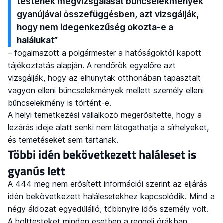
testének megvizsgálását bűncselekmények
gyanújával összefüggésben, azt vizsgálják,
hogy nem idegenkezűség okozta-e a
halálukat”
– fogalmazott a polgármester a hatóságoktól kapott
tájékoztatás alapján. A rendőrök egyelőre azt
vizsgálják, hogy az elhunytak otthonában tapasztalt
vagyon elleni bűncselekmények mellett személy elleni
bűncselekmény is történt-e.
A helyi temetkezési vállalkozó megerősítette, hogy a
lezárás ideje alatt senki nem látogathatja a sírhelyeket,
és temetéseket sem tartanak.
Többi idén bekövetkezett haláleset is
gyanús lett
A 444 meg nem erősített információi szerint az eljárás
idén bekövetkezett halálesetekhez kapcsolódik. Mind a
négy áldozat egyedülálló, többnyire idős személy volt.
A holttesteket minden esetben a reggeli órákban