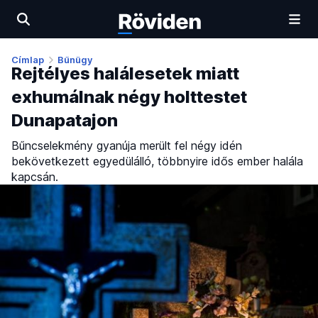
Címlap
Bűnügy
Rejtélyes halálesetek miatt
exhumálnak négy holttestet
Dunapatajon
Bűncselekmény gyanúja merült fel négy idén
bekövetkezett egyedülálló, többnyire idős ember halála
kapcsán.