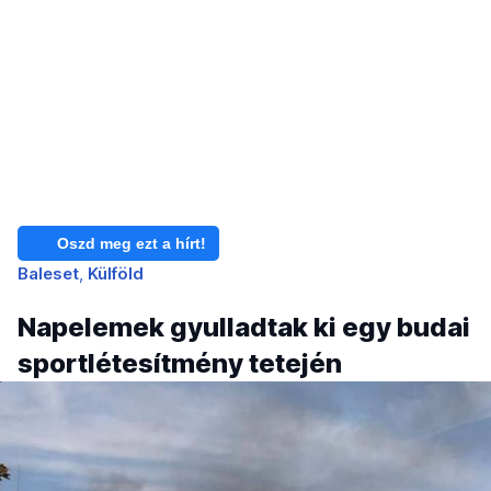
Oszd meg ezt a hírt!
Baleset
Külföld
Napelemek gyulladtak ki egy budai
sportlétesítmény tetején