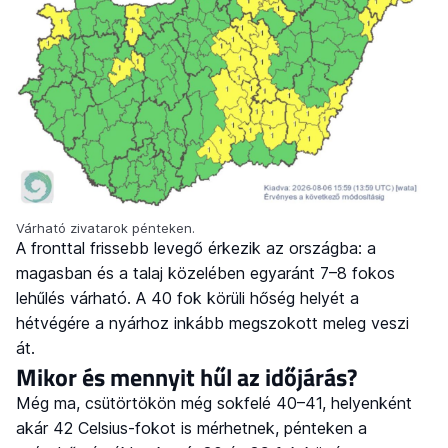
Várható zivatarok pénteken.
A fronttal frissebb levegő érkezik az országba: a
magasban és a talaj közelében egyaránt 7–8 fokos
lehűlés várható. A 40 fok körüli hőség helyét a
hétvégére a nyárhoz inkább megszokott meleg veszi
át.
Mikor és mennyit hűl az időjárás?
Még ma, csütörtökön még sokfelé 40–41, helyenként
akár 42 Celsius-fokot is mérhetnek, pénteken a