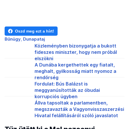
Oszd meg ezt a hírt!
Bűnügy
Dunapataj
Közleményben bizonygatja a bukott
fideszes miniszter, hogy nem próbál
elszökni
A Dunába kergethettek egy fiatalt,
meghalt, gyilkosság miatt nyomoz a
rendőrség
Fordulat: Bús Balázst is
meggyanúsították az óbudai
korrupciós ügyben
Állva tapsoltak a parlamentben,
megszavazták a Vagyonvisszaszerzési
Hivatal felállításáról szóló javaslatot