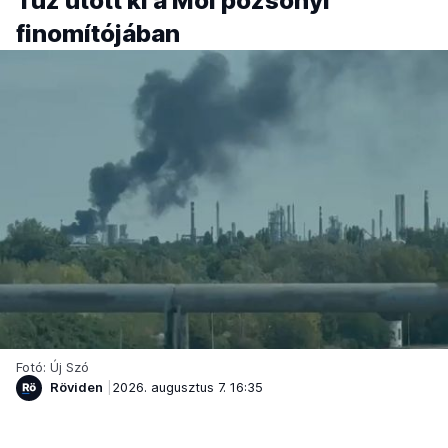
Tűz ütött ki a Mol pozsonyi
finomítójában
Fotó: Új Szó
Röviden
2026. augusztus 7. 16:35