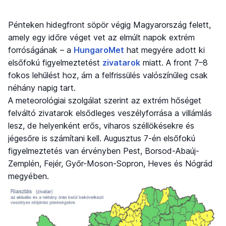
Pénteken hidegfront söpör végig Magyarország felett,
amely egy időre véget vet az elmúlt napok extrém
forróságának – a
HungaroMet
hat megyére adott ki
elsőfokú figyelmeztetést
zivatarok
miatt. A front 7–8
fokos lehűlést hoz, ám a felfrissülés valószínűleg csak
néhány napig tart.
A meteorológiai szolgálat szerint az extrém hőséget
felváltó zivatarok elsődleges veszélyforrása a villámlás
lesz, de helyenként erős, viharos széllökésekre és
jégesőre is számítani kell. Augusztus 7-én elsőfokú
figyelmeztetés van érvényben Pest, Borsod-Abaúj-
Zemplén, Fejér, Győr-Moson-Sopron, Heves és Nógrád
megyében.