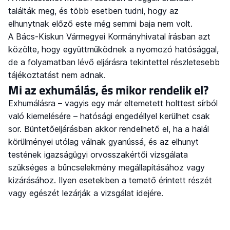
találták meg, és több esetben tudni, hogy az
elhunytnak előző este még semmi baja nem volt.
A Bács-Kiskun Vármegyei Kormányhivatal írásban azt
közölte, hogy együttműködnek a nyomozó hatósággal,
de a folyamatban lévő eljárásra tekintettel részletesebb
tájékoztatást nem adnak.
Mi az exhumálás, és mikor rendelik el?
Exhumálásra – vagyis egy már eltemetett holttest sírból
való kiemelésére – hatósági engedéllyel kerülhet csak
sor. Büntetőeljárásban akkor rendelhető el, ha a halál
körülményei utólag válnak gyanússá, és az elhunyt
testének igazságügyi orvosszakértői vizsgálata
szükséges a bűncselekmény megállapításához vagy
kizárásához. Ilyen esetekben a temető érintett részét
vagy egészét lezárják a vizsgálat idejére.