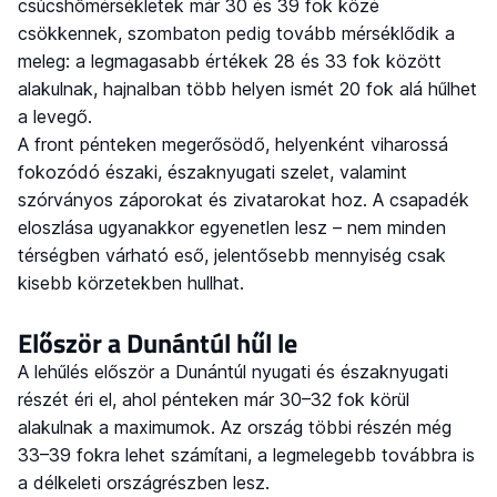
csúcshőmérsékletek már 30 és 39 fok közé
csökkennek, szombaton pedig tovább mérséklődik a
meleg: a legmagasabb értékek 28 és 33 fok között
alakulnak, hajnalban több helyen ismét 20 fok alá hűlhet
a levegő.
A front pénteken megerősödő, helyenként viharossá
fokozódó északi, északnyugati szelet, valamint
szórványos záporokat és zivatarokat hoz. A csapadék
eloszlása ugyanakkor egyenetlen lesz – nem minden
térségben várható eső, jelentősebb mennyiség csak
kisebb körzetekben hullhat.
Először a Dunántúl hűl le
A lehűlés először a Dunántúl nyugati és északnyugati
részét éri el, ahol pénteken már 30–32 fok körül
alakulnak a maximumok. Az ország többi részén még
33–39 fokra lehet számítani, a legmelegebb továbbra is
a délkeleti országrészben lesz.