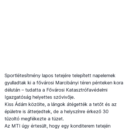
Sportlétesítmény lapos tetejére telepített napelemek
gyulladtak ki a fővárosi Marcibányi téren pénteken kora
délután – tudatta a Fővárosi Katasztrófavédelmi
Igazgatóság helyettes szóvivője.
Kiss Ádám közölte, a lángok átégették a tetőt és az
épületre is átterjedtek, de a helyszínre érkező 30
tűzoltó megfékezte a tüzet.
Az MTI úgy értesült, hogy egy konditerem tetején