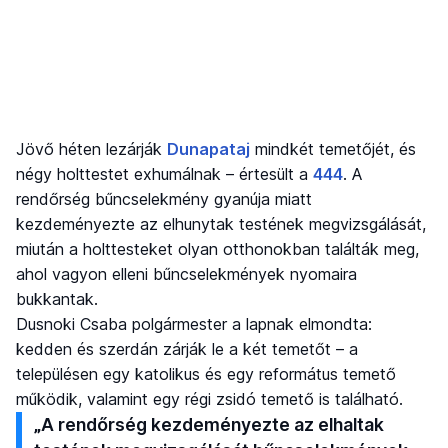
Jövő héten lezárják
Dunapataj
mindkét temetőjét, és
négy holttestet exhumálnak – értesült a
444
. A
rendőrség bűncselekmény gyanúja miatt
kezdeményezte az elhunytak testének megvizsgálását,
miután a holttesteket olyan otthonokban találták meg,
ahol vagyon elleni bűncselekmények nyomaira
bukkantak.
Dusnoki Csaba polgármester a lapnak elmondta:
kedden és szerdán zárják le a két temetőt – a
településen egy katolikus és egy református temető
működik, valamint egy régi zsidó temető is található.
„A rendőrség kezdeményezte az elhaltak