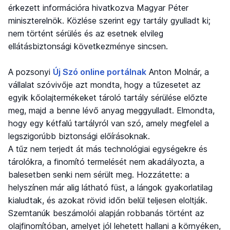
érkezett információra hivatkozva Magyar Péter
miniszterelnök. Közlése szerint egy tartály gyulladt ki;
nem történt sérülés és az esetnek elvileg
ellátásbiztonsági következménye sincsen.
A pozsonyi
Új Szó online portálnak
Anton Molnár, a
vállalat szóvivője azt mondta, hogy a tűzesetet az
egyik kőolajtermékeket tároló tartály sérülése előzte
meg, majd a benne lévő anyag meggyulladt. Elmondta,
hogy egy kétfalú tartályról van szó, amely megfelel a
legszigorúbb biztonsági előírásoknak.
A tűz nem terjedt át más technológiai egységekre és
tárolókra, a finomító termelését nem akadályozta, a
balesetben senki nem sérült meg. Hozzátette: a
helyszínen már alig látható füst, a lángok gyakorlatilag
kialudtak, és azokat rövid időn belül teljesen eloltják.
Szemtanúk beszámolói alapján robbanás történt az
olajfinomítóban, amelyet jól lehetett hallani a környéken,