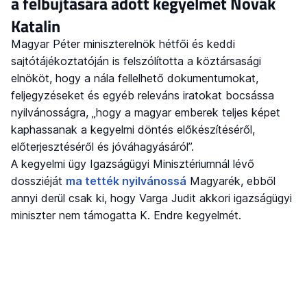
a felbujtására adott kegyelmet Novák
Katalin
Magyar Péter miniszterelnök hétfői és keddi
sajtótájékoztatóján is felszólította a köztársasági
elnököt, hogy a nála fellelhető dokumentumokat,
feljegyzéseket és egyéb releváns iratokat bocsássa
nyilvánosságra, „hogy a magyar emberek teljes képet
kaphassanak a kegyelmi döntés előkészítéséről,
előterjesztéséről és jóváhagyásáról”.
A kegyelmi ügy Igazságügyi Minisztériumnál lévő
dossziéját
ma tették nyilvánossá
Magyarék, ebből
annyi derül csak ki, hogy Varga Judit akkori igazságügyi
miniszter nem támogatta K. Endre kegyelmét.