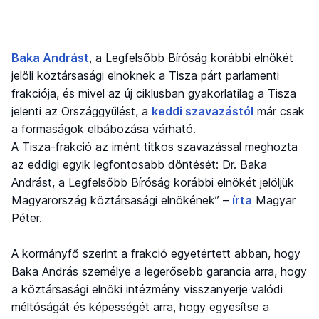
Baka Andrást
, a Legfelsőbb Bíróság korábbi elnökét
jelöli köztársasági elnöknek a Tisza párt parlamenti
frakciója, és mivel az új ciklusban gyakorlatilag a Tisza
jelenti az Országgyűlést, a
keddi szavazástól
már csak
a formaságok elbábozása várható.
A Tisza-frakció az imént titkos szavazással meghozta
az eddigi egyik legfontosabb döntését: Dr. Baka
Andrást, a Legfelsőbb Bíróság korábbi elnökét jelöljük
Magyarország köztársasági elnökének” –
írta
Magyar
Péter.
A kormányfő szerint a frakció egyetértett abban, hogy
Baka András személye a legerősebb garancia arra, hogy
a köztársasági elnöki intézmény visszanyerje valódi
méltóságát és képességét arra, hogy egyesítse a