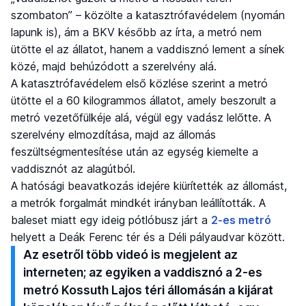
szombaton” – közölte a katasztrófavédelem (nyomán
lapunk is), ám a BKV később az írta, a metró nem
ütötte el az állatot, hanem a vaddisznó lement a sínek
közé, majd behúzódott a szerelvény alá.
A katasztrófavédelem első közlése szerint a metró
ütötte el a 60 kilogrammos állatot, amely beszorult a
metró vezetőfülkéje alá, végül egy vadász lelőtte. A
szerelvény elmozdítása, majd az állomás
feszültségmentesítése után az egység kiemelte a
vaddisznót az alagútból.
A hatósági beavatkozás idejére kiürítették az állomást,
a metrók forgalmát mindkét irányban leállították. A
baleset miatt egy ideig pótlóbusz járt a
2-es metró
helyett a Deák Ferenc tér és a Déli pályaudvar között.
Az esetről több videó is megjelent az
interneten; az egyiken a vaddisznó a 2-es
metró Kossuth Lajos téri állomásán a kijárat