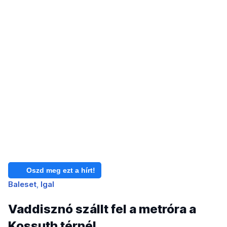
Oszd meg ezt a hírt!
Baleset
Igal
Vaddisznó szállt fel a metróra a
Kossuth térnél