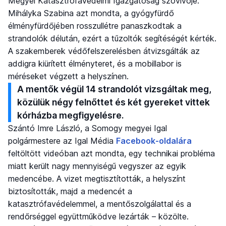
Megyei Katasztrófavédelmi Igazgatóság szóvivője.
Mihályka Szabina azt mondta, a gyógyfürdő
élményfürdőjében rosszullétre panaszkodtak a
strandolók délután, ezért a tűzoltók segítéségét kérték.
A szakemberek védőfelszerelésben átvizsgálták az
addigra kiürített élményteret, és a mobillabor is
méréseket végzett a helyszínen.
A mentők végül 14 strandolót vizsgáltak meg,
közülük négy felnőttet és két gyereket vittek
kórházba megfigyelésre.
Szántó Imre László, a Somogy megyei Igal
polgármestere az Igal Média
Facebook-oldalára
feltöltött videóban azt mondta, egy technikai probléma
miatt került nagy mennyiségű vegyszer az egyik
medencébe. A vizet megtisztították, a helyszínt
biztosították, majd a medencét a
katasztrófavédelemmel, a mentőszolgálattal és a
rendőrséggel együttműködve lezárták – közölte.