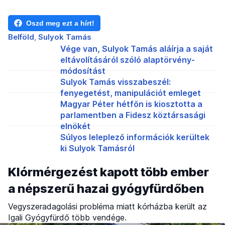
Oszd meg ezt a hírt!
Belföld
Sulyok Tamás
Vége van, Sulyok Tamás aláírja a saját
eltávolításáról szóló alaptörvény-
módosítást
Sulyok Tamás visszabeszél:
fenyegetést, manipulációt emleget
Magyar Péter hétfőn is kiosztotta a
parlamentben a Fidesz köztársasági
elnökét
Súlyos leleplező információk kerültek
ki Sulyok Tamásról
Klórmérgezést kapott több ember
a népszerű hazai gyógyfürdőben
Vegyszeradagolási probléma miatt kórházba került az
Igali Gyógyfürdő több vendége.