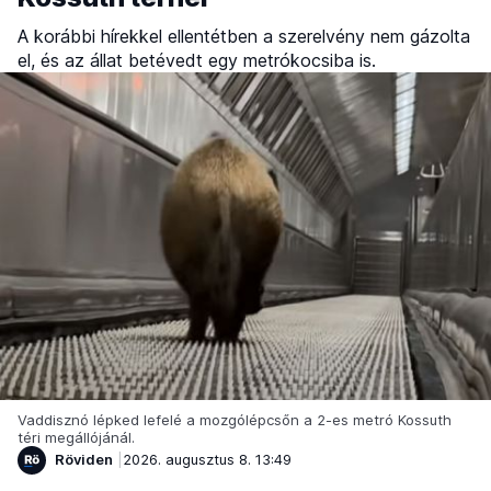
A korábbi hírekkel ellentétben a szerelvény nem gázolta
el, és az állat betévedt egy metrókocsiba is.
Vaddisznó lépked lefelé a mozgólépcsőn a 2-es metró Kossuth
téri megállójánál.
Röviden
2026. augusztus 8. 13:49