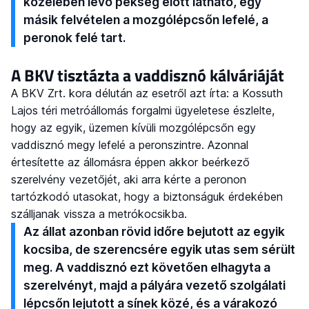
közelében lévő pékség előtt látható, egy
másik felvételen a mozgólépcsőn lefelé, a
peronok felé tart.
A BKV tisztázta a vaddisznó kálváriáját
A BKV Zrt. kora délután az esetről azt írta: a Kossuth
Lajos téri metróállomás forgalmi ügyeletese észlelte,
hogy az egyik, üzemen kívüli mozgólépcsőn egy
vaddisznó megy lefelé a peronszintre. Azonnal
értesítette az állomásra éppen akkor beérkező
szerelvény vezetőjét, aki arra kérte a peronon
tartózkodó utasokat, hogy a biztonságuk érdekében
szálljanak vissza a metrókocsikba.
Az állat azonban rövid időre bejutott az egyik
kocsiba, de szerencsére egyik utas sem sérült
meg. A vaddisznó ezt követően elhagyta a
szerelvényt, majd a pályára vezető szolgálati
lépcsőn lejutott a sínek közé, és a várakozó