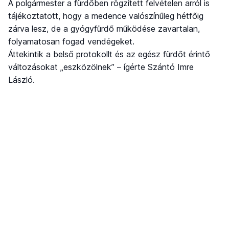
A polgármester a fürdőben rögzített felvételen arról is
tájékoztatott, hogy a medence valószínűleg hétfőig
zárva lesz, de a gyógyfürdő működése zavartalan,
folyamatosan fogad vendégeket.
Áttekintik a belső protokollt és az egész fürdőt érintő
változásokat „eszközölnek” – ígérte Szántó Imre
László.