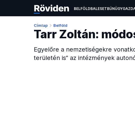
BELFÖLD
BALESET
BŰNÜGY
GAZD
EGÉSZSÉGÜGY
ÉLETMÓD
KULTÚR
Címlap
Belföld
Tarr Zoltán: módos
Egyelőre a nemzetiségekre vonatkoz
területén is” az intézmények autonó