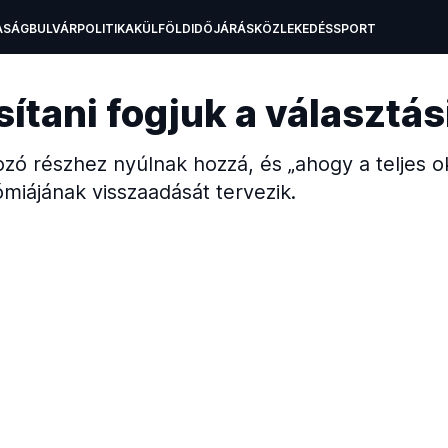
ASÁG
BULVÁR
POLITIKA
KÜLFÖLD
IDŐJÁRÁS
KÖZLEKEDÉS
SPORT
A
OKTATÁS
TECH
ítani fogjuk a választás
ó részhez nyúlnak hozzá, és „ahogy a teljes ok
miájának visszaadását tervezik.