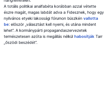
hangfelvételen.
A totális politikai analfabéta korábban azzal vétette
észre magát, magas labdát adva a Fidesznek, hogy egy
nyilvános etyeki lakossági fórumon büszkén
vallotta
be
: először „választást kell nyerni, és utána mindent
lehet”. A kormánypárti propagandaszervezetek
természetesen azóta is megállás nélkül
habosítják
Tarr
„őszödi beszédét”.