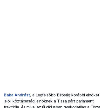
Baka Andrást
, a Legfelsőbb Bíróság korábbi elnökét
jelöli köztársasági elnöknek a Tisza párt parlamenti
frakciója, és mivel az új ciklusban gyakorlatilag a Tisza