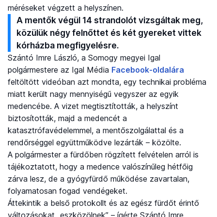
méréseket végzett a helyszínen.
A mentők végül 14 strandolót vizsgáltak meg,
közülük négy felnőttet és két gyereket vittek
kórházba megfigyelésre.
Szántó Imre László, a Somogy megyei Igal
polgármestere az Igal Média
Facebook-oldalára
feltöltött videóban azt mondta, egy technikai probléma
miatt került nagy mennyiségű vegyszer az egyik
medencébe. A vizet megtisztították, a helyszínt
biztosították, majd a medencét a
katasztrófavédelemmel, a mentőszolgálattal és a
rendőrséggel együttműködve lezárták – közölte.
A polgármester a fürdőben rögzített felvételen arról is
tájékoztatott, hogy a medence valószínűleg hétfőig
zárva lesz, de a gyógyfürdő működése zavartalan,
folyamatosan fogad vendégeket.
Áttekintik a belső protokollt és az egész fürdőt érintő
változásokat „eszközölnek” – ígérte Szántó Imre