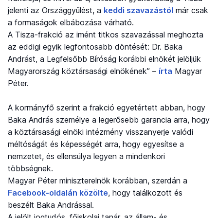
jelenti az Országgyűlést, a
keddi szavazástól
már csak
a formaságok elbábozása várható.
A Tisza-frakció az imént titkos szavazással meghozta
az eddigi egyik legfontosabb döntését: Dr. Baka
Andrást, a Legfelsőbb Bíróság korábbi elnökét jelöljük
Magyarország köztársasági elnökének” –
írta
Magyar
Péter.
A kormányfő szerint a frakció egyetértett abban, hogy
Baka András személye a legerősebb garancia arra, hogy
a köztársasági elnöki intézmény visszanyerje valódi
méltóságát és képességét arra, hogy egyesítse a
nemzetet, és ellensúlya legyen a mindenkori
többségnek.
Magyar Péter miniszterelnök korábban, szerdán a
Facebook-oldalán közölte
, hogy találkozott és
beszélt Baka Andrással.
A jelölt jogtudós, főiskolai tanár, az állam- és