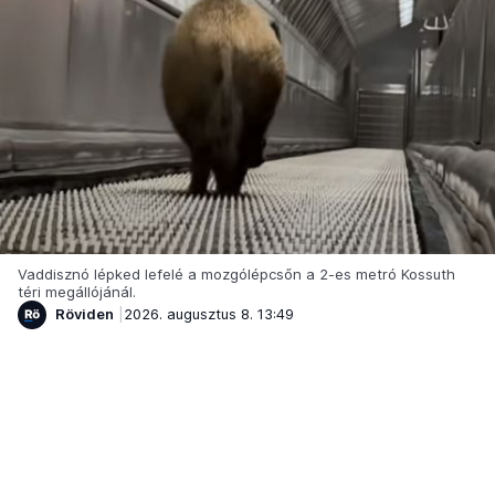
Vaddisznó lépked lefelé a mozgólépcsőn a 2-es metró Kossuth
téri megállójánál.
Röviden
2026. augusztus 8. 13:49