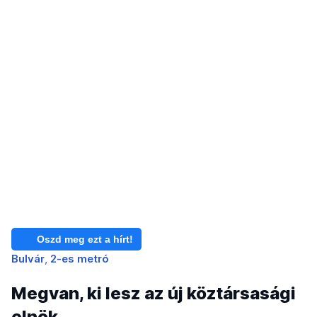
Oszd meg ezt a hírt!
Bulvár
2-es metró
Megvan, ki lesz az új köztársasági
elnök