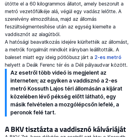
ütötte el a 60 kilogrammos állatot, amely beszorult a
metró vezetőfülkéje alá, végül egy vadász lelőtte. A
szerelvény elmozdítása, majd az állomás
feszültségmentesítése után az egység kiemelte a
vaddisznót az alagútból.
A hatósági beavatkozás idejére kiürítették az állomást,
a metrók forgalmát mindkét irányban leállították. A
baleset miatt egy ideig pótlóbusz járt a
2-es metró
helyett a Deák Ferenc tér és a Déli pályaudvar között.
Az esetről több videó is megjelent az
interneten; az egyiken a vaddisznó a 2-es
metró Kossuth Lajos téri állomásán a kijárat
közelében lévő pékség előtt látható, egy
másik felvételen a mozgólépcsőn lefelé, a
peronok felé tart.
A BKV tisztázta a vaddisznó kálváriáját
A BKV Zrt. kora délután az esetről azt írta: a Kossuth