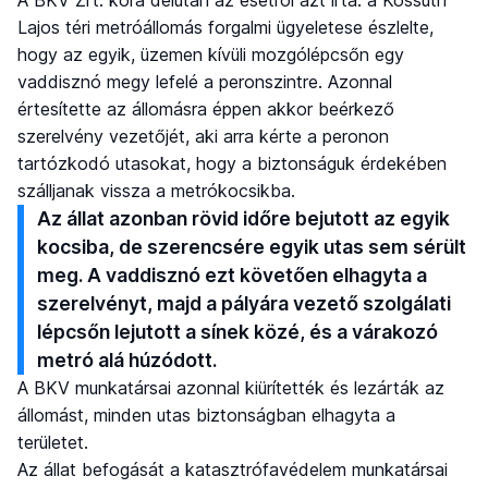
Lajos téri metróállomás forgalmi ügyeletese észlelte,
hogy az egyik, üzemen kívüli mozgólépcsőn egy
vaddisznó megy lefelé a peronszintre. Azonnal
értesítette az állomásra éppen akkor beérkező
szerelvény vezetőjét, aki arra kérte a peronon
tartózkodó utasokat, hogy a biztonságuk érdekében
szálljanak vissza a metrókocsikba.
Az állat azonban rövid időre bejutott az egyik
kocsiba, de szerencsére egyik utas sem sérült
meg. A vaddisznó ezt követően elhagyta a
szerelvényt, majd a pályára vezető szolgálati
lépcsőn lejutott a sínek közé, és a várakozó
metró alá húzódott.
A BKV munkatársai azonnal kiürítették és lezárták az
állomást, minden utas biztonságban elhagyta a
területet.
Az állat befogását a katasztrófavédelem munkatársai