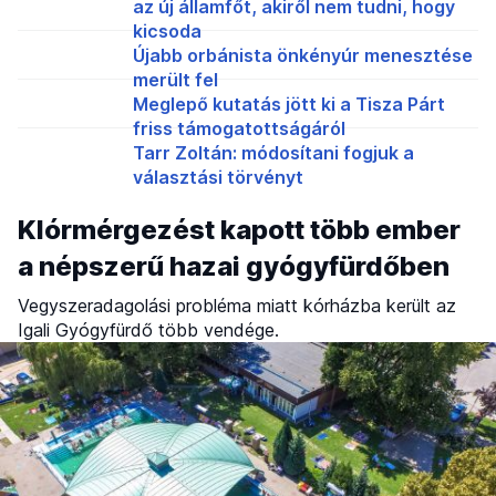
az új államfőt, akiről nem tudni, hogy
kicsoda
Újabb orbánista önkényúr menesztése
merült fel
Meglepő kutatás jött ki a Tisza Párt
friss támogatottságáról
Tarr Zoltán: módosítani fogjuk a
választási törvényt
Klórmérgezést kapott több ember
a népszerű hazai gyógyfürdőben
Vegyszeradagolási probléma miatt kórházba került az
Igali Gyógyfürdő több vendége.