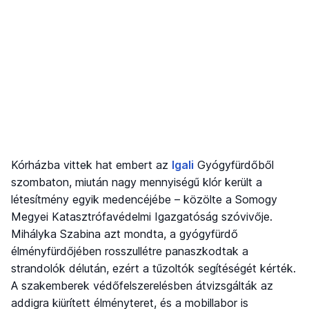
Kórházba vittek hat embert az
Igali
Gyógyfürdőből
szombaton, miután nagy mennyiségű klór került a
létesítmény egyik medencéjébe – közölte a Somogy
Megyei Katasztrófavédelmi Igazgatóság szóvivője.
Mihályka Szabina azt mondta, a gyógyfürdő
élményfürdőjében rosszullétre panaszkodtak a
strandolók délután, ezért a tűzoltók segítéségét kérték.
A szakemberek védőfelszerelésben átvizsgálták az
addigra kiürített élményteret, és a mobillabor is