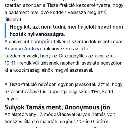
szerdán azonban a Tisza-frakció kezdeményezte, hogy
a parlament már jövő kedden válassza meg az új
államfőt.
Hogy kit, azt nem tudni, mert a jelölt nevét nem
hozták nyilvánosságra.
A parlament honlapjára felkerült szerdai dokumentumban
Bujdosó Andrea
frakcióvezető azt írta,
kezdeményezik, hogy az Országgyűlés az augusztus
10-11-i rendkívüli ülésének napirendi javaslata egészüljön
ki a köztársasági elnök megválasztásával.
A Tisza-frakció nevében egyben javasolták azt is, hogy
az államfőválasztás időpontja augusztus 11-e, kedd
legyen.
Sulyok Tamás ment, Anonymous jön
Az alaptörvény 17. módosításával Sulyok Tamás volt
fideszes államfő mandátuma július 20-án 0 órától