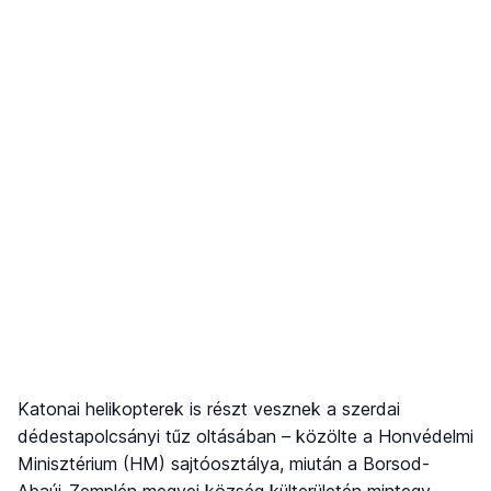
Katonai helikopterek is részt vesznek a szerdai
dédestapolcsányi tűz oltásában – közölte a Honvédelmi
Minisztérium (HM) sajtóosztálya, miután a Borsod-
Abaúj-Zemplén megyei község külterületén mintegy