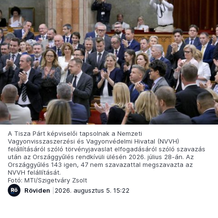
A Tisza Párt képviselői tapsolnak a Nemzeti
Vagyonvisszaszerzési és Vagyonvédelmi Hivatal (NVVH)
felállításáról szóló törvényjavaslat elfogadásáról szóló szavazás
után az Országgyűlés rendkívüli ülésén 2026. július 28-án. Az
Országgyűlés 143 igen, 47 nem szavazattal megszavazta az
NVVH felállítását.
Fotó: MTI/Szigetváry Zsolt
Röviden
2026. augusztus 5. 15:22