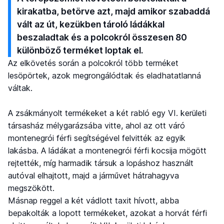
kirakatba, betörve azt, majd amikor szabaddá
vált az út, kezükben tároló ládákkal
beszaladtak és a polcokról összesen 80
különböző terméket loptak el.
Az elkövetés során a polcokról több terméket
lesöpörtek, azok megrongálódtak és eladhatatlanná
váltak.
A zsákmányolt termékeket a két rabló egy VI. kerületi
társasház mélygarázsába vitte, ahol az ott váró
montenegrói férfi segítségével felvitték az egyik
lakásba. A ládákat a montenegrói férfi kocsija mögött
rejtették, míg harmadik társuk a lopáshoz használt
autóval elhajtott, majd a járművet hátrahagyva
megszökött.
Másnap reggel a két vádlott taxit hívott, abba
bepakolták a lopott termékeket, azokat a horvát férfi