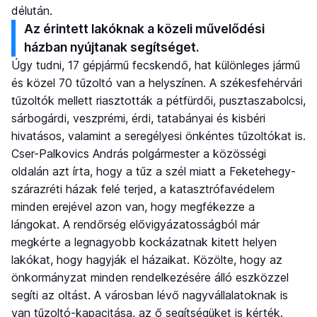
délután.
Az érintett lakóknak a közeli művelődési
házban nyújtanak segítséget.
Úgy tudni, 17 gépjármű fecskendő, hat különleges jármű
és közel 70 tűzoltó van a helyszínen. A székesfehérvári
tűzoltók mellett riasztották a pétfürdői, pusztaszabolcsi,
sárbogárdi, veszprémi, érdi, tatabányai és kisbéri
hivatásos, valamint a seregélyesi önkéntes tűzoltókat is.
Cser-Palkovics András polgármester a közösségi
oldalán azt írta, hogy a tűz a szél miatt a Feketehegy-
szárazréti házak felé terjed, a katasztrófavédelem
minden erejével azon van, hogy megfékezze a
lángokat. A rendőrség elővigyázatosságból már
megkérte a legnagyobb kockázatnak kitett helyen
lakókat, hogy hagyják el házaikat. Közölte, hogy az
önkormányzat minden rendelkezésére álló eszközzel
segíti az oltást. A városban lévő nagyvállalatoknak is
van tűzoltó-kapacitása, az ő segítségüket is kérték.