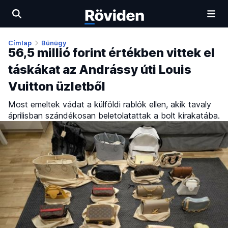
Címlap
Bűnügy
56,5 millió forint értékben vittek el
táskákat az Andrássy úti Louis
Vuitton üzletből
Most emeltek vádat a külföldi rablók ellen, akik tavaly
áprilisban szándékosan beletolatattak a bolt kirakatába.