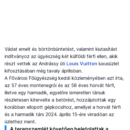
Vádat emelt és börtönbüntetést, valamint kiutasítást
indítványoz az ügyészség két külföldi férfi ellen, akik
részt vettek az Andrássy úti
Louis Vuitton
luxusüzlet
kifosztásában még tavaly áprilisban.
A Fővárosi Főügyészség keddi közleményében azt írta,
az 57 éves montenegrói és az 58 éves horvát férfi,
illetve egy harmadik, egyelőre ismeretlen társuk
részletesen kitervelte a betörést, hozzájutottak egy
korábban ellopott gépkocsihoz, amellyel a horvát férfi
és a harmadik társ 2024. április 15-ére virradóan az
üzlethez ment.
A terepszemlét követően beletolattak a