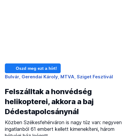
Oszd meg ezt a hírt!
Bulvár
Gerendai Károly
MTVA
Sziget Fesztivál
Felszálltak a honvédség
helikopterei, akkora a baj
Dédestapolcsánynál
Közben Székesfehérváron is nagy tűz van: negyven
ingatlanból 61 embert kellett kimenekíteni, három
hétvégi ház leégett.