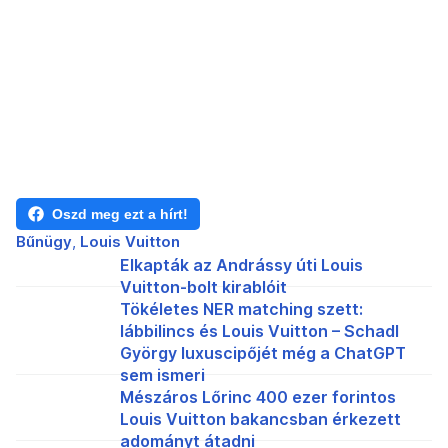
Oszd meg ezt a hírt!
Bűnügy
Louis Vuitton
Elkapták az Andrássy úti Louis
Vuitton-bolt kirablóit
Tökéletes NER matching szett:
lábbilincs és Louis Vuitton – Schadl
György luxuscipőjét még a ChatGPT
sem ismeri
Mészáros Lőrinc 400 ezer forintos
Louis Vuitton bakancsban érkezett
adományt átadni