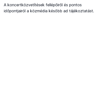
A koncertközvetítések fellépőiről és pontos
időpontjairól a közmédia később ad tájékoztatást.