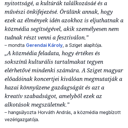
nyitottságé, a kultúrák találkozásáé és a
művészi önkifejezésé. Örülünk annak, hogy
ezek az élmények idén azokhoz is eljuthatnak a
közmédia segítségével, akik személyesen nem
tudnak részt venni a fesztiválon.”
– mondta
Gerendai Károly
, a Sziget alapítója.
„A közmédia feladata, hogy értékes és
sokszínű kulturális tartalmakat tegyen
elérhetővé mindenki számára. A Sziget magyar
előadóinak koncertjei kiválóan megmutatják a
hazai könnyűzene gazdagságát és azt a
kreatív szabadságot, amelyből ezek az
alkotások megszületnek.”
– hangsúlyozta Horváth András, a közmédia megbízott
vezérigazgatója.