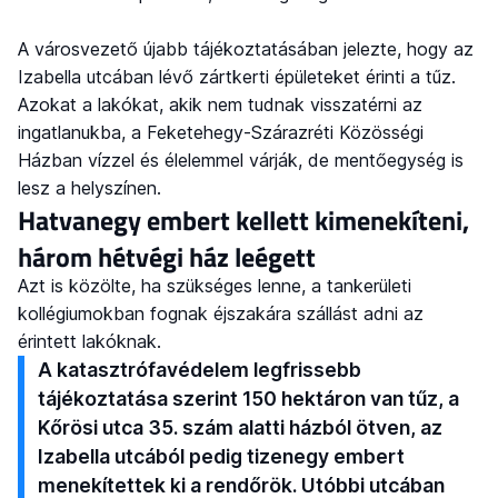
A városvezető újabb tájékoztatásában jelezte, hogy az
Izabella utcában lévő zártkerti épületeket érinti a tűz.
Azokat a lakókat, akik nem tudnak visszatérni az
ingatlanukba, a Feketehegy-Szárazréti Közösségi
Házban vízzel és élelemmel várják, de mentőegység is
lesz a helyszínen.
Hatvanegy embert kellett kimenekíteni,
három hétvégi ház leégett
Azt is közölte, ha szükséges lenne, a tankerületi
kollégiumokban fognak éjszakára szállást adni az
érintett lakóknak.
A katasztrófavédelem legfrissebb
tájékoztatása szerint 150 hektáron van tűz, a
Kőrösi utca 35. szám alatti házból ötven, az
Izabella utcából pedig tizenegy embert
menekítettek ki a rendőrök. Utóbbi utcában