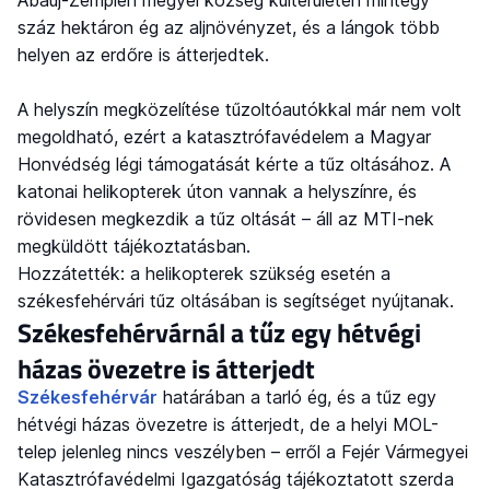
száz hektáron ég az aljnövényzet, és a lángok több
helyen az erdőre is átterjedtek.
A helyszín megközelítése tűzoltóautókkal már nem volt
megoldható, ezért a katasztrófavédelem a Magyar
Honvédség légi támogatását kérte a tűz oltásához. A
katonai helikopterek úton vannak a helyszínre, és
rövidesen megkezdik a tűz oltását – áll az MTI-nek
megküldött tájékoztatásban.
Hozzátették: a helikopterek szükség esetén a
székesfehérvári tűz oltásában is segítséget nyújtanak.
Székesfehérvárnál a tűz egy hétvégi
házas övezetre is átterjedt
Székesfehérvár
határában a tarló ég, és a tűz egy
hétvégi házas övezetre is átterjedt, de a helyi MOL-
telep jelenleg nincs veszélyben – erről a Fejér Vármegyei
Katasztrófavédelmi Igazgatóság tájékoztatott szerda