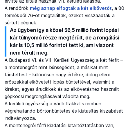
elvitte az általa használt VII. kerületi lakásba.
A rendőrök
még aznap elfogták a két elkövetőt
, a 80
termékből 76-ot megtaláltak, ezeket visszaadták a
sértett cégnek.
Az ügyben így a közel 56,5 millió forint lopási
kár túlnyomó része megtérült, de a rongálási
kár is 10,5 millió forintot tett ki, ami viszont
nem térült meg.
A Budapesti VI. és VII. Kerületi Ügyészség a két férfit –
a montenegróit mint bűnsegédet, a másikat mint
társtettest – különösen nagy értékre, dolog elleni
erőszakkal elkövetett lopás bűntettével, valamint a
kirakat, egyes árucikkek és az elkövetéshez használt
gépkocsi megrongálásával vádolta meg.
A kerületi ügyészség a vádlottakkal szemben
végrehajtandó börtönbüntetés és kiutasítás kiszabását
indítványozza.
A montenegrói férfi kiadatási letartóztatásban van,