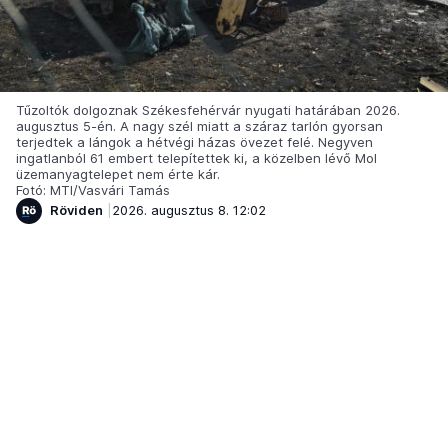
Tűzoltók dolgoznak Székesfehérvár nyugati határában 2026.
augusztus 5-én. A nagy szél miatt a száraz tarlón gyorsan
terjedtek a lángok a hétvégi házas övezet felé. Negyven
ingatlanból 61 embert telepítettek ki, a közelben lévő Mol
üzemanyagtelepet nem érte kár.
Fotó: MTI/Vasvári Tamás
Röviden
2026. augusztus 8. 12:02