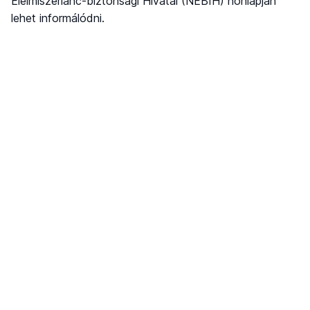
Élelmiszerlánc-biztonsági Hivatal (NÉBIH) honlapján
lehet informálódni.