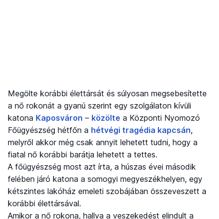
Megölte korábbi élettársát és súlyosan megsebesítette
a nő rokonát a gyanú szerint egy szolgálaton kívüli
katona
Kaposváron
–
közölte
a Központi Nyomozó
Főügyészség hétfőn a
hétvégi tragédia kapcsán
,
melyről akkor még csak annyit lehetett tudni, hogy a
fiatal nő korábbi barátja lehetett a tettes.
A főügyészség most azt írta, a húszas évei második
felében járó katona a somogyi megyeszékhelyen, egy
kétszintes lakóház emeleti szobájában összeveszett a
korábbi élettársával.
Amikor a nő rokona, hallva a veszekedést elindult a