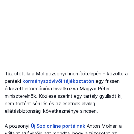
Tűz ütött ki a Mol pozsonyi finomítótelepén – közölte a
pénteki
kormányszóvivői tájékoztatón
egy frissen
érkezett információra hivatkozva Magyar Péter
miniszterelnök. Közlése szerint egy tartály gyulladt ki;
nem történt sérülés és az esetnek elvileg
ellátásbiztonsági következménye sincsen.
A pozsonyi
Új Szó online portálnak
Anton Molnár, a
vállalat szóvivője azt mondta, hogy a tűzesetet az