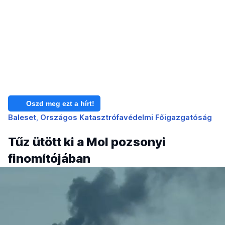
Oszd meg ezt a hírt!
Baleset
Országos Katasztrófavédelmi Főigazgatóság
Tűz ütött ki a Mol pozsonyi
finomítójában