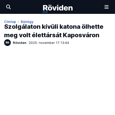
Címlap
Bűnügy
Szolgálaton kívüli katona ölhette
meg volt élettársát Kaposváron
Röviden
2025. november 17. 13:44