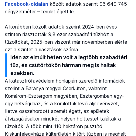
Facebook-oldalán
közölt adatok szerint 96 649 745
négyzetméter – terület égett le.
A korábban közölt adatok szerint 2024-ben éves
szinten riasztották 9,8 ezer szabadtéri tűzhöz a
tűzoltókat, 2025-ben viszont már novemberben elérte
ezt a szintet a riasztások száma.
Idén az elmúlt héten volt a legtöbb szabadtéri
tűz, és csütörtökön hárman meg is haltak
ezekben.
A katasztrófavédelem honlapján szereplő információk
szerint a Baranya megyei Cserkúton, valamint
Komárom-Esztergom megyében, Esztergomban egy-
egy hétvégi ház, és a körülöttük levő aljnövényzet,
illetve összehordott szemét égett, az épületek
átvizsgálásakor mindkét helyen holttestet találtak a
tűzoltók. A több mint 110 hektáron pusztító
Kiskunfélegyháza külterületén kitört tűzben is meghalt