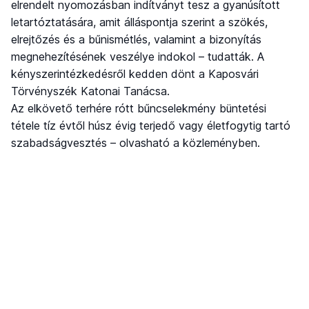
elrendelt nyomozásban indítványt tesz a gyanúsított
letartóztatására, amit álláspontja szerint a szökés,
elrejtőzés és a bűnismétlés, valamint a bizonyítás
megnehezítésének veszélye indokol – tudatták. A
kényszerintézkedésről kedden dönt a Kaposvári
Törvényszék Katonai Tanácsa.
Az elkövető terhére rótt bűncselekmény büntetési
tétele tíz évtől húsz évig terjedő vagy életfogytig tartó
szabadságvesztés – olvasható a közleményben.