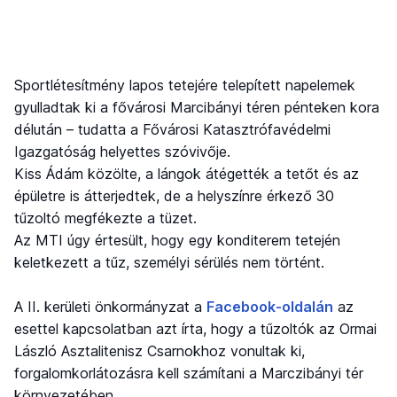
Sportlétesítmény lapos tetejére telepített napelemek
gyulladtak ki a fővárosi Marcibányi téren pénteken kora
délután – tudatta a Fővárosi Katasztrófavédelmi
Igazgatóság helyettes szóvivője.
Kiss Ádám közölte, a lángok átégették a tetőt és az
épületre is átterjedtek, de a helyszínre érkező 30
tűzoltó megfékezte a tüzet.
Az MTI úgy értesült, hogy egy konditerem tetején
keletkezett a tűz, személyi sérülés nem történt.
A II. kerületi önkormányzat a
Facebook-oldalán
az
esettel kapcsolatban azt írta, hogy a tűzoltók az Ormai
László Asztalitenisz Csarnokhoz vonultak ki,
forgalomkorlátozásra kell számítani a Marczibányi tér
környezetében.