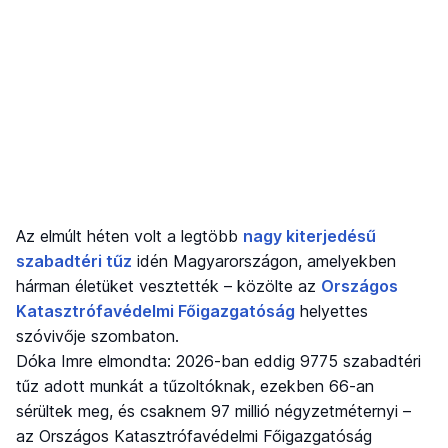
Az elmúlt héten volt a legtöbb
nagy kiterjedésű
szabadtéri tűz
idén Magyarországon, amelyekben
hárman életüket vesztették – közölte az
Országos
Katasztrófavédelmi Főigazgatóság
helyettes
szóvivője szombaton.
Dóka Imre elmondta: 2026-ban eddig 9775 szabadtéri
tűz adott munkát a tűzoltóknak, ezekben 66-an
sérültek meg, és csaknem 97 millió négyzetméternyi –
az Országos Katasztrófavédelmi Főigazgatóság