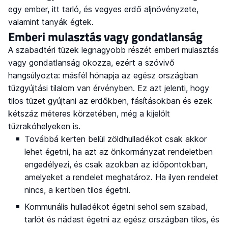
egy ember, itt tarló, és vegyes erdő aljnövényzete,
valamint tanyák égtek.
Emberi mulasztás vagy gondatlanság
A szabadtéri tüzek legnagyobb részét emberi mulasztás
vagy gondatlanság okozza, ezért a szóvivő
hangsúlyozta: másfél hónapja az egész országban
tűzgyújtási tilalom van érvényben. Ez azt jelenti, hogy
tilos tüzet gyújtani az erdőkben, fásításokban és ezek
kétszáz méteres körzetében, még a kijelölt
tűzrakóhelyeken is.
Továbbá kerten belül zöldhulladékot csak akkor
lehet égetni, ha azt az önkormányzat rendeletben
engedélyezi, és csak azokban az időpontokban,
amelyeket a rendelet meghatároz. Ha ilyen rendelet
nincs, a kertben tilos égetni.
Kommunális hulladékot égetni sehol sem szabad,
tarlót és nádast égetni az egész országban tilos, és