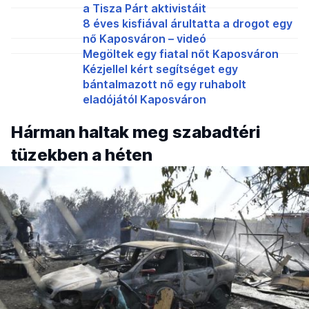
a Tisza Párt aktivistáit
8 éves kisfiával árultatta a drogot egy
nő Kaposváron – videó
Megöltek egy fiatal nőt Kaposváron
Kézjellel kért segítséget egy
bántalmazott nő egy ruhabolt
eladójától Kaposváron
Hárman haltak meg szabadtéri
tüzekben a héten