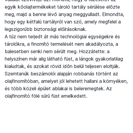
egyik kőolajtermékeket tároló tartály sérülése előzte
meg, majd a benne lévő anyag meggyulladt. Elmondta,
hogy egy kétfalú tartályról van szó, amely megfelel a
legszigorúbb biztonsági előírásoknak.
A tűz nem terjedt át más technológiai egységekre és
tárolókra, a finomító termelését nem akadályozta, a
balesetben senki nem sérült meg. Hozzátette: a
helyszínen már alig látható füst, a lángok gyakorlatilag
kialudtak, és azokat rövid időn belül teljesen eloltják.
Szemtanúk beszámolói alapján robbanás történt az
olajfinomítóban, amelyet jól lehetett hallani a környéken,
és több közeli épület ablakai is beleremegtek. Az
olajfinomító fölé sűrű füst emelkedett.