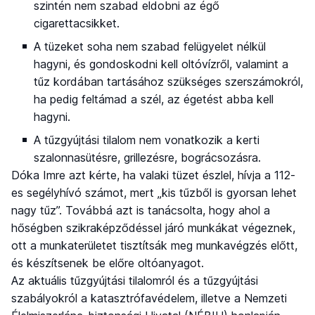
szintén nem szabad eldobni az égő
cigarettacsikket.
A tüzeket soha nem szabad felügyelet nélkül
hagyni, és gondoskodni kell oltóvízről, valamint a
tűz kordában tartásához szükséges szerszámokról,
ha pedig feltámad a szél, az égetést abba kell
hagyni.
A tűzgyújtási tilalom nem vonatkozik a kerti
szalonnasütésre, grillezésre, bográcsozásra.
Dóka Imre azt kérte, ha valaki tüzet észlel, hívja a 112-
es segélyhívó számot, mert „kis tűzből is gyorsan lehet
nagy tűz”. Továbbá azt is tanácsolta, hogy ahol a
hőségben szikraképződéssel járó munkákat végeznek,
ott a munkaterületet tisztítsák meg munkavégzés előtt,
és készítsenek be előre oltóanyagot.
Az aktuális tűzgyújtási tilalomról és a tűzgyújtási
szabályokról a katasztrófavédelem, illetve a Nemzeti