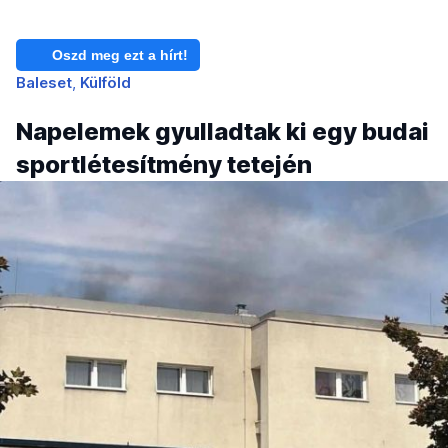
Oszd meg ezt a hírt!
Baleset
Külföld
Napelemek gyulladtak ki egy budai
sportlétesítmény tetején