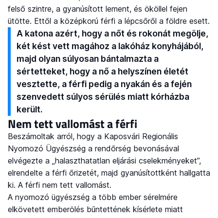
felső szintre, a gyanúsított lement, és ököllel fejen
ütötte. Ettől a középkorú férfi a lépcsőről a földre esett.
A katona azért, hogy a nőt és rokonát megölje,
két kést vett magához a lakóház konyhájából,
majd olyan súlyosan bántalmazta a
sértetteket, hogy a nő a helyszínen életét
vesztette, a férfi pedig a nyakán és a fején
szenvedett súlyos sérülés miatt kórházba
került.
Nem tett vallomást a férfi
Beszámoltak arról, hogy a Kaposvári Regionális
Nyomozó Ügyészség a rendőrség bevonásával
elvégezte a „halaszthatatlan eljárási cselekményeket”,
elrendelte a férfi őrizetét, majd gyanúsítottként hallgatta
ki. A férfi nem tett vallomást.
A nyomozó ügyészség a több ember sérelmére
elkövetett emberölés bűntettének kísérlete miatt