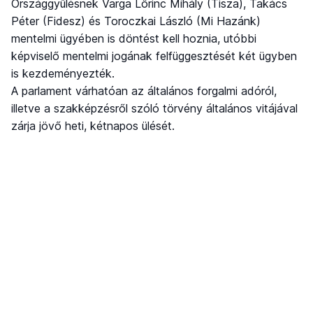
Országgyűlésnek Varga Lőrinc Mihály (Tisza), Takács
Péter (Fidesz) és Toroczkai László (Mi Hazánk)
mentelmi ügyében is döntést kell hoznia, utóbbi
képviselő mentelmi jogának felfüggesztését két ügyben
is kezdeményezték.
A parlament várhatóan az általános forgalmi adóról,
illetve a szakképzésről szóló törvény általános vitájával
zárja jövő heti, kétnapos ülését.