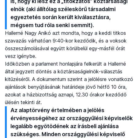
is, hogy ki lesz ez a „titokzatos” köztársasági
elnök (aki állítólag széleskörű társadalmi
egyeztetés során került kiválasztásra,
mégsem tud róla senki semmit).
Hallerné Nagy Anikó azt mondta, hogy a keddi titkos
szavazás várhatóan 9:40-kor kezdődik, és a voksok
összeszámolásával együtt körülbelül egy-másfél órát
vesz igénybe.
Időközben a parlament honlapjára felkerült a Hallerné
által jegyzett döntés a köztársaságielnök-választás
kitűzéséről. A dokumentum szerint a jelölésre vonatkozó
ajánlások benyújtásának határideje jövő hétfő 10 óra,
azokat a házbizottság aznapi, 12.30 órakor kezdődő
ülésén tekinti át.
Az alaptörvény értelmében a jelölés
érvényességéhez az országgyűlési képviselők
legalább egyötödének az írásbeli ajánlása
szükséges. Minden országgyűlési képviselő