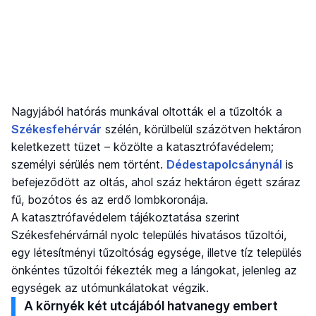
Nagyjából hatórás munkával oltották el a tűzoltók a
Székesfehérvár
szélén, körülbelül százötven hektáron
keletkezett tüzet – közölte a katasztrófavédelem;
személyi sérülés nem történt.
Dédestapolcsánynál
is
befejeződött az oltás, ahol száz hektáron égett száraz
fű, bozótos és az erdő lombkoronája.
A katasztrófavédelem tájékoztatása szerint
Székesfehérvárnál nyolc település hivatásos tűzoltói,
egy létesítményi tűzoltóság egysége, illetve tíz település
önkéntes tűzoltói fékezték meg a lángokat, jelenleg az
egységek az utómunkálatokat végzik.
A környék két utcájából hatvanegy embert