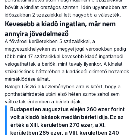
bővült a kínálat országos szinten. Idén ugyanebben az
időszakban 2 százalékkal lett nagyobb a választék.
Kevesebb a kiadó ingatlan, már nem
annyira jövedelmező
A fővárosi kerületekben 5 százalékkal, a
megyeszékhelyeken és megyei jogú városokban pedig
több mint 17 százalékkal kevesebb kiadó ingatlanból
válogathattak a bérlők, mint tavaly ilyenkor. A kínálat
szűkülésének hátterében a kiadásból elérhető hozamok
mérséklődése állhat.
Balogh László a közleményben arra is kitért, hogy a
ponthatárhirdetés utáni első héten szinte sehol sem
változtak érdemben a bérleti díjak.
Budapesten augusztus elején 260 ezer forint
volt a kiadó lakások medián bérleti díja. Ez az
érték a XIII. kerületben 270 ezer, a XI.
kerületben 285 ezer, a VIII. kerületben 240