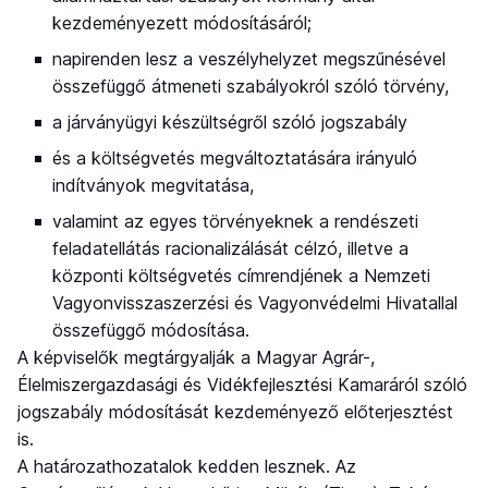
kezdeményezett módosításáról;
napirenden lesz a veszélyhelyzet megszűnésével
összefüggő átmeneti szabályokról szóló törvény,
a járványügyi készültségről szóló jogszabály
és a költségvetés megváltoztatására irányuló
indítványok megvitatása,
valamint az egyes törvényeknek a rendészeti
feladatellátás racionalizálását célzó, illetve a
központi költségvetés címrendjének a Nemzeti
Vagyonvisszaszerzési és Vagyonvédelmi Hivatallal
összefüggő módosítása.
A képviselők megtárgyalják a Magyar Agrár-,
Élelmiszergazdasági és Vidékfejlesztési Kamaráról szóló
jogszabály módosítását kezdeményező előterjesztést
is.
A határozathozatalok kedden lesznek. Az