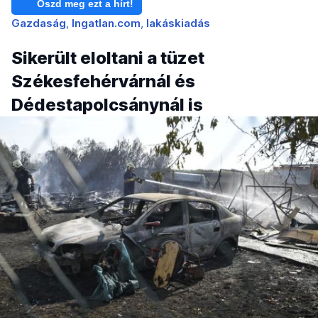
Oszd meg ezt a hírt!
Gazdaság
Ingatlan.com
lakáskiadás
Sikerült eloltani a tüzet
Székesfehérvárnál és
Dédestapolcsánynál is