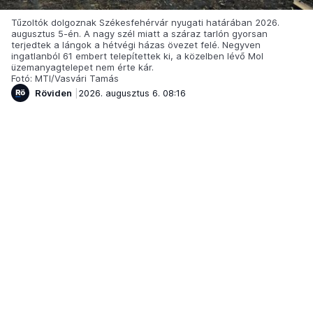
Tűzoltók dolgoznak Székesfehérvár nyugati határában 2026.
augusztus 5-én. A nagy szél miatt a száraz tarlón gyorsan
terjedtek a lángok a hétvégi házas övezet felé. Negyven
ingatlanból 61 embert telepítettek ki, a közelben lévő Mol
üzemanyagtelepet nem érte kár.
Fotó: MTI/Vasvári Tamás
Röviden
2026. augusztus 6. 08:16