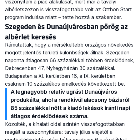
viszonyítani a piac alakulását, mert már a tavalyi
albérletszezon is visszafogottabb volt az Otthon Start
program indulása miatt – tette hozzá a szakember.
Szegeden és Dunaújvárosban pörög az
albérlet keresés
Rámutattak, hogy a mérsékeltebb országos növekedés
mögött jelentős területi különbségek állnak. Szegeden
naponta átlagosan 66 százalékkal többen érdeklődnek,
Debrecenben 47, Nyíregyházán 30 százalékkal.
Budapesten a XI. kerületben 16, a IX. kerületben
csaknem 10 százalékos emelkedés következett be.
A legnagyobb relatív ugrást Dunaújváros
produkálta, ahol a rendkívül alacsony bázisról
85 százalékkal nőtt a kiadó lakások iránti napi
átlagos érdeklődések száma.
Közölték, a kínálati oldal szintén visszafogottabban
reagált a szezonnyitásra: tavaly július elejétől a
ponthatárhirdetés utáni hétig majdnem 6 százalékkal