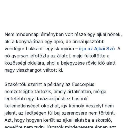
Nem mindennapi élményben volt része egy ajkai nőnek,
aki a konyhájában egy apró, de annál ijesztőbb
vendégre bukkant: egy skorpióra –
írja az Ajkai Szó
. A
nő gyorsan lefotózta az állatot, majd feltöltötte a
közösségi oldalára, ahol a bejegyzése rövid idő alatt
nagy visszhangot váltott ki.
Szakértők szerint a példány az Euscorpius
nemzetségbe tartozik, amely ártalmatlan, mérge
legfeljebb egy darázscsípéshez hasonló
kellemetlenséget okozhat, így komoly veszélyt nem
jelent, az ijedtségen túl baj szerencsére nem történt.
Azt, hogy hogyan került az ajkai lakásba a skorpió,
egyelőre nem tudni. Kutatók mindenesetre éppen azt