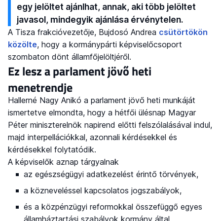
egy jelöltet ajánlhat, annak, aki több jelöltet
javasol, mindegyik ajánlása érvénytelen.
A Tisza frakcióvezetője, Bujdosó Andrea
csütörtökön
közölte
, hogy a kormánypárti képviselőcsoport
szombaton dönt államfőjelöltjéről.
Ez lesz a parlament jövő heti
menetrendje
Hallerné Nagy Anikó a parlament jövő heti munkáját
ismertetve elmondta, hogy a hétfői ülésnap Magyar
Péter miniszterelnök napirend előtti felszólalásával indul,
majd interpellációkkal, azonnali kérdésekkel és
kérdésekkel folytatódik.
A képviselők aznap tárgyalnak
az egészségügyi adatkezelést érintő törvények,
a közneveléssel kapcsolatos jogszabályok,
és a közpénzügyi reformokkal összefüggő egyes
államháztartási szabályok kormány által