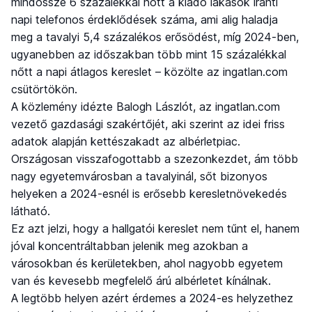
mindössze 6 százalékkal nőtt a kiadó lakások iránti
napi telefonos érdeklődések száma, ami alig haladja
meg a tavalyi 5,4 százalékos erősödést, míg 2024-ben,
ugyanebben az időszakban több mint 15 százalékkal
nőtt a napi átlagos kereslet – közölte az ingatlan.com
csütörtökön.
A közlemény idézte Balogh Lászlót, az ingatlan.com
vezető gazdasági szakértőjét, aki szerint az idei friss
adatok alapján kettészakadt az albérletpiac.
Országosan visszafogottabb a szezonkezdet, ám több
nagy egyetemvárosban a tavalyinál, sőt bizonyos
helyeken a 2024-esnél is erősebb keresletnövekedés
látható.
Ez azt jelzi, hogy a hallgatói kereslet nem tűnt el, hanem
jóval koncentráltabban jelenik meg azokban a
városokban és kerületekben, ahol nagyobb egyetem
van és kevesebb megfelelő árú albérletet kínálnak.
A legtöbb helyen azért érdemes a 2024-es helyzethez