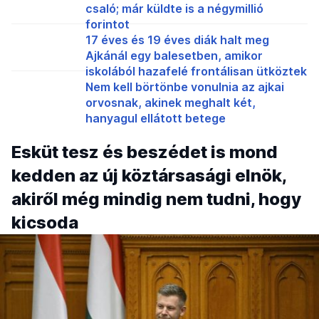
csaló; már küldte is a négymillió
forintot
17 éves és 19 éves diák halt meg
Ajkánál egy balesetben, amikor
iskolából hazafelé frontálisan ütköztek
Nem kell börtönbe vonulnia az ajkai
orvosnak, akinek meghalt két,
hanyagul ellátott betege
Esküt tesz és beszédet is mond
kedden az új köztársasági elnök,
akiről még mindig nem tudni, hogy
kicsoda